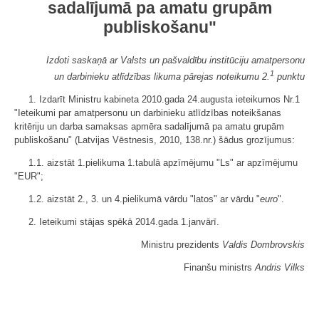
sadalījumā pa amatu grupām
publiskošanu"
Izdoti saskaņā ar Valsts un pašvaldību institūciju amatpersonu
1
un darbinieku atlīdzības likuma pārejas noteikumu 2.
punktu
1. Izdarīt Ministru kabineta 2010.gada 24.augusta ieteikumos Nr.1
"Ieteikumi par amatpersonu un darbinieku atlīdzības noteikšanas
kritēriju un darba samaksas apmēra sadalījumā pa amatu grupām
publiskošanu" (Latvijas Vēstnesis, 2010, 138.nr.) šādus grozījumus:
1.1. aizstāt 1.pielikuma 1.tabulā apzīmējumu "Ls" ar apzīmējumu
"EUR";
1.2. aizstāt 2., 3. un 4.pielikumā vārdu "latos" ar vārdu "
euro
".
2. Ieteikumi stājas spēkā 2014.gada 1.janvārī.
Ministru prezidents
Valdis Dombrovskis
Finanšu ministrs
Andris Vilks