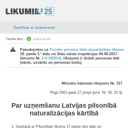
Darbības ar dokumentu
Tiesību akts:
spēkā esošs
Pamatojoties uz
Fizisko personu datu aizsardzības likuma
1
10. panta 3.
daļu un Datu valsts inspekcijas 04.08.2017.
lēmumu Nr.
2-4.3/820-N
, rīkojumā ir dzēsti personas dati
(vārds, uzvārds un personas kods).
Ministru kabineta rīkojums Nr. 317
Rīgā 2001.gada 27.jūnijā (prot. Nr. 30, 32.§)
Par uzņemšanu Latvijas pilsonībā
naturalizācijas kārtībā
1. Saskaņā ar Pilsonības likuma 17.panta otro daļu un