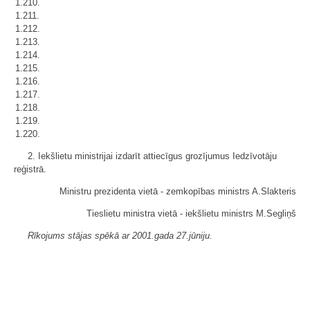
1.210.
1.211.
1.212.
1.213.
1.214.
1.215.
1.216.
1.217.
1.218.
1.219.
1.220.
2. Iekšlietu ministrijai izdarīt attiecīgus grozījumus Iedzīvotāju
reģistrā.
Ministru prezidenta vietā - zemkopības ministrs A.Slakteris
Tieslietu ministra vietā - iekšlietu ministrs M.Segliņš
Rīkojums stājas spēkā ar 2001.gada 27.jūniju.