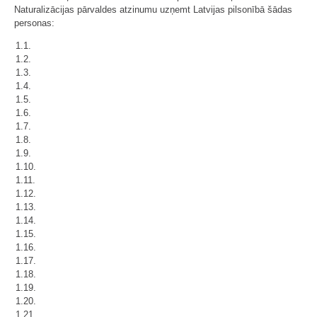
Naturalizācijas pārvaldes atzinumu uzņemt Latvijas pilsonībā šādas
personas:
1.1.
1.2.
1.3.
1.4.
1.5.
1.6.
1.7.
1.8.
1.9.
1.10.
1.11.
1.12.
1.13.
1.14.
1.15.
1.16.
1.17.
1.18.
1.19.
1.20.
1.21.