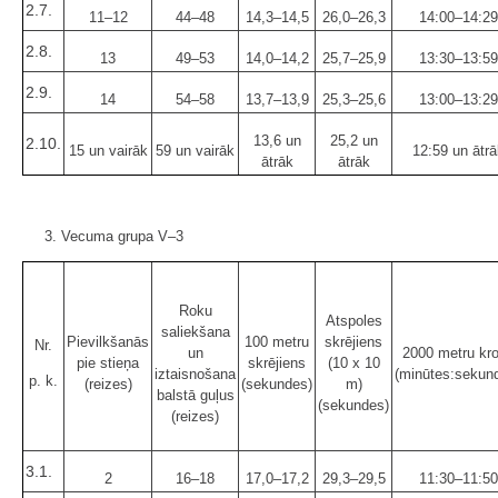
2.7.
11–12
44–48
14,3–14,5
26,0–26,3
14:00–14:29
2.8.
13
49–53
14,0–14,2
25,7–25,9
13:30–13:59
2.9.
14
54–58
13,7–13,9
25,3–25,6
13:00–13:29
13,6 un
25,2 un
2.10.
15 un vairāk
59 un vairāk
12:59 un ātrā
ātrāk
ātrāk
3. Vecuma grupa V–3
Roku
Atspoles
saliekšana
Pievilkšanās
100 metru
skrējiens
Nr.
un
2000 metru kr
pie stieņa
skrējiens
(10 x 10
iztaisnošana
(minūtes:sekun
p. k.
(reizes)
(sekundes)
m)
balstā guļus
(sekundes)
(reizes)
3.1.
2
16–18
17,0–17,2
29,3–29,5
11:30–11:50