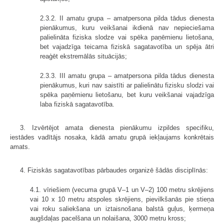
2.3.2. II amatu grupa – amatpersona pilda tādus dienesta
pienākumus, kuru veikšanai ikdienā nav nepieciešama
palielināta fiziska slodze vai spēka paņēmienu lietošana,
bet vajadzīga teicama fiziskā sagatavotība un spēja ātri
reaģēt ekstremālās situācijās;
2.3.3. III amatu grupa – amatpersona pilda tādus dienesta
pienākumus, kuri nav saistīti ar palielinātu fizisku slodzi vai
spēka paņēmienu lietošanu, bet kuru veikšanai vajadzīga
laba fiziskā sagatavotība.
3. Izvērtējot amata dienesta pienākumu izpildes specifiku,
iestādes vadītājs nosaka, kādā amatu grupā iekļaujams konkrētais
amats.
4. Fiziskās sagatavotības pārbaudes organizē šādās disciplīnās:
4.1. vīriešiem (vecuma grupā V–1 un V–2) 100 metru skrējiens
vai 10 x 10 metru atspoles skrējiens, pievilkšanās pie stieņa
vai roku saliekšana un iztaisnošana balstā guļus, ķermeņa
augšdaļas pacelšana un nolaišana, 3000 metru kross;