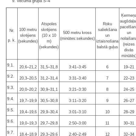
9. Vecuma grupa S–4
Ķermeņ
augšdaļa
Atspoles
Roku
pacelšan
100 metru
skrējiens
saliekšana
Nr.
500 metru kross
un
skrējiens
(10 x 10
un
(minūtes:sekundes)
nolaišan
p. k.
(sekundes)
m)
iztaisnošana
(reizes
(sekundes)
balstā guļus
divās
minūtēs
9.1.
20,6–21,2
31,5–31,8
3:41–3:45
6
19–21
9.2.
20,3–20,5
31,2–31,4
3:31–3:40
7
22–23
9.3.
20,0–20,2
30,9–31,1
3:21–3:30
8
24–25
9.4.
19,7–19,9
30,5–30,8
3:11–3:20
9
26–27
9.5.
19,4–19,6
29,9–30,4
3:01–3:10
10
28–29
9.6.
19,0–19,3
29,7–29,8
2:50–3:00
11
30–31
9.7.
18,4–18,9
29,3–29,6
2:40–2:49
12
32–34