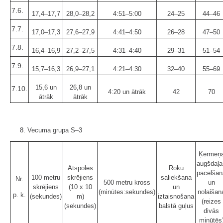
7.6.
17,4–17,7
28,0–28,2
4:51–5:00
24–25
44–46
7.7.
17,0–17,3
27,6–27,9
4:41–4:50
26–28
47–50
7.8.
16,4–16,9
27,2–27,5
4:31–4:40
29–31
51–54
7.9.
15,7–16,3
26,9–27,1
4:21–4:30
32–40
55–69
15,6 un
26,8 un
7.10.
4:20 un ātrāk
42
70
ātrāk
ātrāk
8. Vecuma grupa S–3
Ķermeņ
augšdaļa
Atspoles
Roku
pacelšan
100 metru
skrējiens
saliekšana
Nr.
500 metru kross
un
skrējiens
(10 x 10
un
(minūtes:sekundes)
nolaišan
p. k.
(sekundes)
m)
iztaisnošana
(reizes
(sekundes)
balstā guļus
divās
minūtēs