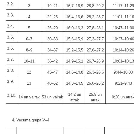
3.2.
3
19–21
16,7–16,9
28,8–29,2
11:17–11:29
3.3.
4
22–25
16,4–16,6
28,2–28,7
11:01–11:16
3.4.
5
26–29
16,0–16,3
27,8–28,1
10:47–11:00
3.5.
6–7
30–33
15,6–15,9
27,3–27,7
10:27–10:46
3.6.
8–9
34–37
15,2–15,5
27,0–27,2
10:14–10:26
3.7.
10–11
38–42
14,9–15,1
26,7–26,9
10:01–10:13
3.8.
12
43–47
14,6–14,8
26,3–26,6
9:44–10:00
3.9.
13
48–52
14,3–14,5
26,0–26,2
9:21–9:43
14,2 un
25,9 un
3.10.
14 un vairāk
53 un vairāk
9:20 un ātrā
ātrāk
ātrāk
4. Vecuma grupa V–4