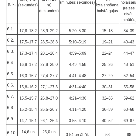
(minūtes:sekundes)
nolaišan
p. k.
(sekundes)
m)
iztaisnošana
(reizes
(sekundes)
balstā guļus
divās
minūtēs
6.1.
17,8–18,2
28,9–29,2
5:20–5:30
15–18
34–39
6.2.
17,5–17,7
28,5–28,8
5:10–5:19
19–21
40–43
6.3.
17,3–17,4
28,1–28,4
4:59–5:09
22–24
44–47
6.4.
16,8–17,2
27,8–28,0
4:49–4:58
25–26
48–51
6.5.
16,3–16,7
27,4–27,7
4:41–4:48
27–29
52–54
6.6.
15,8–16,2
27,1–27,3
4:31–4:40
30–31
55–58
6.7.
15,5–15,7
26,8–27,0
4:21–4:30
32–35
59–62
6.8.
15,2–15,4
26,5–26,7
4:11–4:20
36–39
63–68
6.9.
14,7–15,1
26,1–26,4
3:55–4:10
40–52
69–87
14,6 un
26,0 un
6.10.
3:54 un ātrāk
53
88