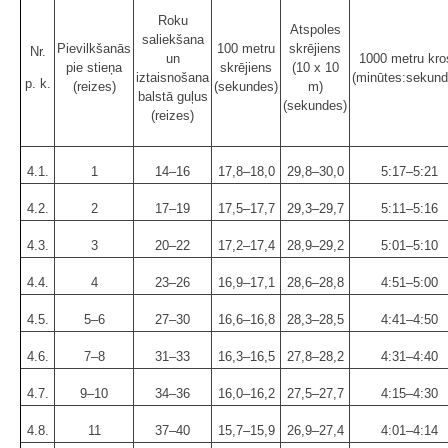
Roku
Atspoles
saliekšana
Pievilkšanās
100 metru
skrējiens
Nr.
un
1000 metru kro
pie stieņa
skrējiens
(10 x 10
iztaisnošana
(minūtes:sekund
p. k.
(reizes)
(sekundes)
m)
balstā guļus
(sekundes)
(reizes)
4.1.
1
14–16
17,8–18,0
29,8–30,0
5:17–5:21
4.2.
2
17–19
17,5–17,7
29,3–29,7
5:11–5:16
4.3.
3
20–22
17,2–17,4
28,9–29,2
5:01–5:10
4.4.
4
23–26
16,9–17,1
28,6–28,8
4:51–5:00
4.5.
5–6
27–30
16,6–16,8
28,3–28,5
4:41–4:50
4.6.
7–8
31–33
16,3–16,5
27,8–28,2
4:31–4:40
4.7.
9–10
34–36
16,0–16,2
27,5–27,7
4:15–4:30
4.8.
11
37–40
15,7–15,9
26,9–27,4
4:01–4:14