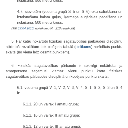
nolaišana, 500 metru kross;
4.7. sievietēm (vecuma grupā S–5 un S–6) roku saliekšana un
iztaisnošana balstā guļus, ķermeņa augšdaļas pacelšana un
nolaišana, 500 metru kross.
(MK
17.04.2018.
noteikumu Nr. 218 redakcijā)
5. Par katru nokārtoto fiziskās sagatavotības pārbaudes disciplīnu
atbilstoši rezultātam tiek piešķirts tabulā (
pielikums
) norādītais punktu
skaits (no viena līdz desmit punktiem).
6. Fiziskās sagatavotības pārbaude ir sekmīgi nokārtota, ja
amatpersona saņēmusi vismaz vienu punktu katrā fiziskās
sagatavotības pārbaudes disciplīnā un kopējais punktu skaits:
6.1. vecuma grupā V–1, V–2, V–3, V–4, S–1, S–2, S–3 un S–4
ir:
6.1.1. 20 un vairāk I amatu grupā;
6.1.2. 16 un vairāk II amatu grupā;
6.1.3. 12 un vairāk III amatu grupā;