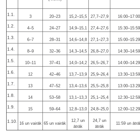
1.1.
3
20–23
15,2–15,5
27,7–27,9
16:00–17:00
1.2.
4–5
24–27
14,9–15,1
27,4–27,6
15:30–15:59
1.3.
6–7
28–31
14,6–14,8
27,1–27,3
15:00–15:29
1.4.
8–9
32–36
14,3–14,5
26,8–27,0
14:30–14:59
1.5.
10–11
37–41
14,0–14,2
26,5–26,7
14:00–14:29
1.6.
12
42–46
13,7–13,9
25,9–26,4
13:30–13:59
1.7.
13
47–52
13,4–13,6
25,5–25,8
13:00–13:29
1.8.
14
53–58
13,1–13,3
25,1–25,4
12:30–12:59
1.9.
15
59–64
12,8–13,0
24,8–25,0
12:00–12:29
12,7 un
24,7 un
1.10.
16 un vairāk
65 un vairāk
11:59 un ātrā
ātrāk
ātrāk