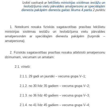
Izdoti saskaņā ar
Iekšlietu ministrijas sistēmas iestāžu un
Ieslodzījuma vietu pārvaldes amatpersonu ar speciālajām
dienesta pakāpēm dienesta gaitas likuma
4.panta
2.punktu
1. Noteikumi nosaka fiziskās sagatavotības prasības Iekšlietu
ministrijas sistēmas iestāžu un Ieslodzījuma vietu pārvaldes
amatpersonām ar speciālajām dienesta pakāpēm (turpmāk –
amatpersona).
2. Fiziskās sagatavotības prasības nosaka atbilstoši amatpersonu
dzimumam, vecumam un amatam:
2.1. vīrieši:
2.1.1. 29 gadi un jaunāki – vecuma grupa V–1;
2.1.2. no 30 līdz 35 gadiem – vecuma grupa V–2;
2.1.3. no 36 līdz 40 gadiem – vecuma grupa V–3;
2.1.4. no 41 līdz 45 gadiem – vecuma grupa V–4;