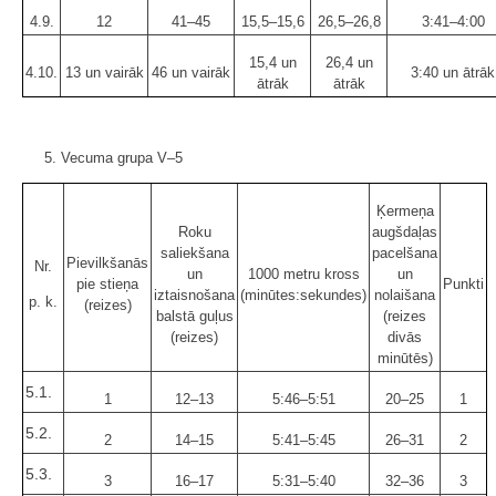
4.9.
12
41–45
15,5–15,6
26,5–26,8
3:41–4:00
15,4 un
26,4 un
4.10.
13 un vairāk
46 un vairāk
3:40 un ātrāk
ātrāk
ātrāk
5. Vecuma grupa V–5
Ķermeņa
Roku
augšdaļas
saliekšana
pacelšana
Pievilkšanās
Nr.
un
1000 metru kross
un
pie stieņa
Punkti
iztaisnošana
(minūtes:sekundes)
nolaišana
p. k.
(reizes)
balstā guļus
(reizes
(reizes)
divās
minūtēs)
5.1.
1
12–13
5:46–5:51
20–25
1
5.2.
2
14–15
5:41–5:45
26–31
2
5.3.
3
16–17
5:31–5:40
32–36
3