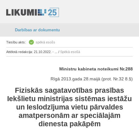
Darbības ar dokumentu
Tiesību akts:
spēkā esošs
Attēlotā redakcija: 21.10.2022. - ... /
Spēkā esošā
Ministru kabineta noteikumi Nr.288
Rīgā 2013.gada 28.maijā (prot. Nr.32 8.§)
Fiziskās sagatavotības prasības
Iekšlietu ministrijas sistēmas iestāžu
un Ieslodzījuma vietu pārvaldes
amatpersonām ar speciālajām
dienesta pakāpēm