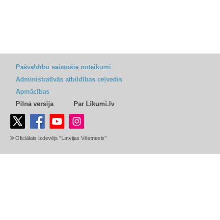
Pašvaldību saistošie noteikumi
Administratīvās atbildības ceļvedis
Apmācības
Pilnā versija
Par Likumi.lv
© Oficiālais izdevējs "Latvijas Vēstnesis"