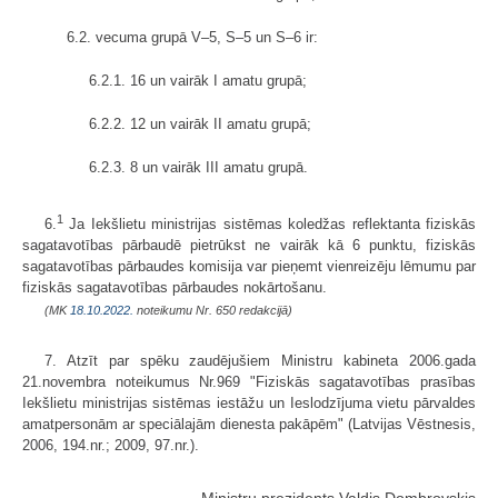
6.2. vecuma grupā V–5, S–5 un S–6 ir:
6.2.1. 16 un vairāk I amatu grupā;
6.2.2. 12 un vairāk II amatu grupā;
6.2.3. 8 un vairāk III amatu grupā.
1
6.
Ja Iekšlietu ministrijas sistēmas koledžas reflektanta fiziskās
sagatavotības pārbaudē pietrūkst ne vairāk kā 6 punktu, fiziskās
sagatavotības pārbaudes komisija var pieņemt vienreizēju lēmumu par
fiziskās sagatavotības pārbaudes nokārtošanu.
(MK
18.10.2022.
noteikumu Nr. 650 redakcijā)
7. Atzīt par spēku zaudējušiem Ministru kabineta 2006.gada
21.novembra noteikumus Nr.969 "Fiziskās sagatavotības prasības
Iekšlietu ministrijas sistēmas iestāžu un Ieslodzījuma vietu pārvaldes
amatpersonām ar speciālajām dienesta pakāpēm" (Latvijas Vēstnesis,
2006, 194.nr.; 2009, 97.nr.).
Ministru prezidents Valdis Dombrovskis