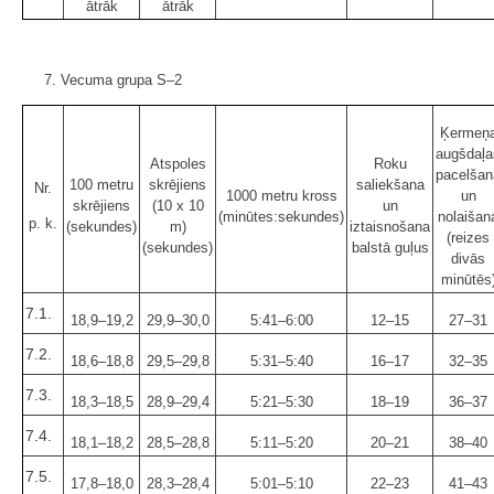
ātrāk
ātrāk
7. Vecuma grupa S–2
Ķermeņ
augšdaļa
Atspoles
Roku
pacelšan
100 metru
skrējiens
saliekšana
Nr.
1000 metru kross
un
skrējiens
(10 x 10
un
(minūtes:sekundes)
nolaišan
p. k.
(sekundes)
m)
iztaisnošana
(reizes
(sekundes)
balstā guļus
divās
minūtēs
7.1.
18,9–19,2
29,9–30,0
5:41–6:00
12–15
27–31
7.2.
18,6–18,8
29,5–29,8
5:31–5:40
16–17
32–35
7.3.
18,3–18,5
28,9–29,4
5:21–5:30
18–19
36–37
7.4.
18,1–18,2
28,5–28,8
5:11–5:20
20–21
38–40
7.5.
17,8–18,0
28,3–28,4
5:01–5:10
22–23
41–43