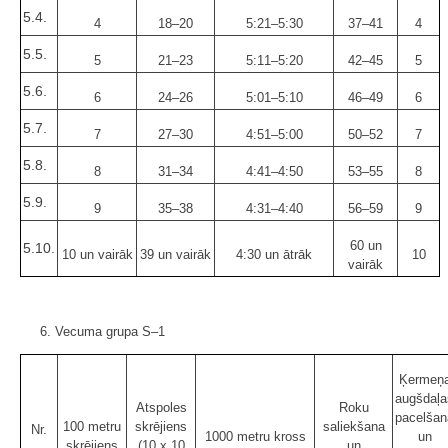
5.4.
4
18–20
5:21–5:30
37–41
4
5.5.
5
21–23
5:11–5:20
42–45
5
5.6.
6
24–26
5:01–5:10
46–49
6
5.7.
7
27–30
4:51–5:00
50–52
7
5.8.
8
31–34
4:41–4:50
53–55
8
5.9.
9
35–38
4:31–4:40
56–59
9
60 un
5.10.
10 un vairāk
39 un vairāk
4:30 un ātrāk
10
vairāk
6. Vecuma grupa S–1
Ķermeņ
augšdaļa
Atspoles
Roku
pacelšan
100 metru
skrējiens
saliekšana
Nr.
1000 metru kross
un
skrējiens
(10 x 10
un