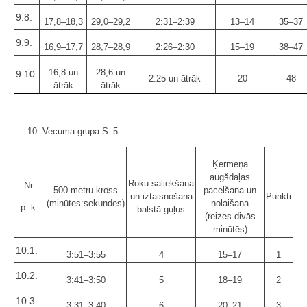
9.8.
17,8–18,3
29,0–29,2
2:31–2:39
13–14
35–37
9.9.
16,9–17,7
28,7–28,9
2:26–2:30
15–19
38–47
16,8 un
28,6 un
9.10.
2:25 un ātrāk
20
48
ātrāk
ātrāk
10. Vecuma grupa S–5
Ķermeņa
augšdaļas
Roku saliekšana
Nr.
500 metru kross
pacelšana un
un iztaisnošana
Punkti
(minūtes:sekundes)
nolaišana
p. k.
balstā guļus
(reizes divās
minūtēs)
10.1.
3:51–3:55
4
15–17
1
10.2.
3:41–3:50
5
18–19
2
10.3.
3:31–3:40
6
20–21
3