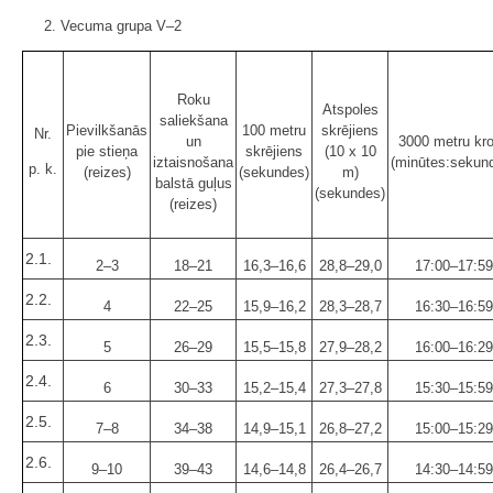
2. Vecuma grupa V–2
Roku
Atspoles
saliekšana
Pievilkšanās
100 metru
skrējiens
Nr.
un
3000 metru kr
pie stieņa
skrējiens
(10 x 10
iztaisnošana
(minūtes:sekun
p. k.
(reizes)
(sekundes)
m)
balstā guļus
(sekundes)
(reizes)
2.1.
2–3
18–21
16,3–16,6
28,8–29,0
17:00–17:59
2.2.
4
22–25
15,9–16,2
28,3–28,7
16:30–16:59
2.3.
5
26–29
15,5–15,8
27,9–28,2
16:00–16:29
2.4.
6
30–33
15,2–15,4
27,3–27,8
15:30–15:59
2.5.
7–8
34–38
14,9–15,1
26,8–27,2
15:00–15:29
2.6.
9–10
39–43
14,6–14,8
26,4–26,7
14:30–14:59