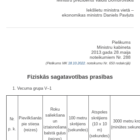
Iekšlietu ministra vietā –
ekonomikas ministrs Daniels Pavļuts
Pielikums
Ministru kabineta
2013.gada 28.maija
noteikumiem Nr. 288
(Pielikums MK
18.10.2022.
noteikumu Nr. 650 redakcijā)
Fiziskās sagatavotības prasības
1. Vecuma grupa V–1
Roku
Atspoles
saliekšana
Pievilkšanās
100 metru
skrējiens
Nr.
un
3000 metru kr
pie stieņa
skrējiens
(10 x 10
iztaisnošana
(minūtes:sekun
p. k.
(reizes)
(sekundes)
m)
balstā guļus
(sekundes)
(reizes)