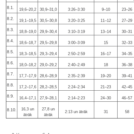
8.1.
19,6–20,2
30,9–31,0
3:26–3:30
9–10
23–26
8.2.
19,1–19,5
30,5–30,8
3:20–3:25
11–12
27–29
8.3.
18,8–19,0
29,9–30,4
3:10–3:19
13–14
30–31
8.4.
18,6–18,7
29,5–29,8
3:00–3:09
15
32–33
8.5.
18,3–18,5
29,3–29,4
2:50–2:59
16–17
34–35
8.6.
18,0–18,2
29,0–29,2
2:40–2:49
18
36–38
8.7.
17,7–17,9
28,6–28,9
2:35–2:39
19–20
39–41
8.8.
17,2–17,6
28,2–28,5
2:24–2:34
21–23
42–45
8.9.
16,4–17,1
27,9–28,1
2:14–2:23
24–30
46–57
16,3 un
27,8 un
8.10.
2:13 un ātrāk
31
58
ātrāk
ātrāk