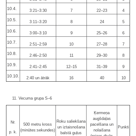
10.4.
3:21–3:30
7
22–23
4
10.5.
3:11–3:20
8
24
5
10.6.
3:00–3:10
9
25–26
6
10.7.
2:51–2:59
10
27–28
7
10.8.
2:46–2:50
11
29–30
8
10.9.
2:41–2:45
12–15
31–39
9
10.10.
2:40 un ātrāk
16
40
10
11. Vecuma grupa S–6
Ķermeņa
augšdaļas
Roku saliekšana
Nr.
500 metru kross
pacelšana un
un iztaisnošana
Punkti
(minūtes:sekundes)
nolaišana
p. k.
balstā guļus
(reizes divās