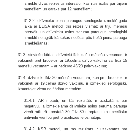
izmeklē divas reizes ar intervālu, kas nav īsāks par trijiem
mēnešiem un garāks par 12 mēnešiem;
31.2.2. dzīvnieku piena paraugus seroloģiski izmeklē gada
laikā ar ELISA metodi trīs reizes vismaz ar triju mēnešu
intervālu un dzīvnieku asins seruma paraugus seroloģiski
izmeklē ne agrāk kā sešas nedēļas pēc trešā piena parauga
izmeklēšanas;
31.3. sieviešu kārtas dzīvnieki līdz sešu mēnešu vecumam ir
vakcinēti pret brucelozi ar 19.celma dzīvo vakcīnu vai līdz 15
mēnešu vecumam – ar nedzīvo 45/20 palīgvakcīnu;
31.4. dzīvnieki līdz 30 mēnešu vecumam, kuri pret brucelozi ir
vakcinēti ar 19.celma dzīvo vakcīnu, ir izmeklēti seroloģiski,
izmantojot vienu no šādām metodēm:
31.4.1. AR metodi, un tās rezultāts ir uzskatāms par
negatīvu, ja izmeklējamā dzīvnieka asins seruma parauga
vienā mililitrā konstatē 30 līdz 80 starptautisko specifisko
antivielu vienību pret brucelozes ierosinātāju;
31.4.2. KSR metodi, un tās rezultāts ir uzskatāms par