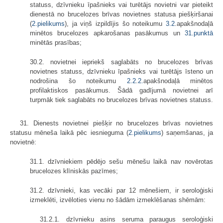
statuss, dzīvnieku īpašnieks vai turētājs novietni var pieteikt
dienestā no brucelozes brīvas novietnes statusa piešķiršanai
(
2.pielikums
), ja viņš izpildījis šo noteikumu
3.2
.apakšnodaļā
minētos brucelozes apkarošanas pasākumus un
31.punktā
minētās prasības;
30.2. novietnei iepriekš saglabāts no brucelozes brīvas
novietnes statuss, dzīvnieku īpašnieks vai turētājs īsteno un
nodrošina šo noteikumu
2.2
.
2.
apakšnodaļā minētos
profilaktiskos pasākumus. Šādā gadījumā novietnei arī
turpmāk tiek saglabāts no brucelozes brīvas novietnes statuss.
31. Dienests novietnei piešķir no brucelozes brīvas novietnes
statusu mēneša laikā pēc iesnieguma (
2.pielikums
) saņemšanas, ja
novietnē:
31.1. dzīvniekiem pēdējo sešu mēnešu laikā nav novērotas
brucelozes klīniskās pazīmes;
31.2. dzīvnieki, kas vecāki par 12 mēnešiem, ir seroloģiski
izmeklēti, izvēloties vienu no šādām izmeklēšanas shēmām:
31.2.1. dzīvnieku asins seruma paraugus seroloģiski