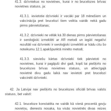
41.3. dzīvniekus no novietnes, kurai ir no brucelozes brīvas
novietnes statuss, ja:
41.3.1. ievietotie dzīvnieki ir vecāki par 18 mēnešiem un
vakcinācija pret brucelozi tiem veikta vairāk nekā gadu
pirms pārvietošanas;
41.3.2. dzīvnieki ne vēlāk kā 30 dienas pirms pārvietošanas
ir seroloģiski izmeklēti ar AR metodi un iegūti negatīvi
rezultāti vai dzīvnieki ir seroloģiski izmeklēti ar kādu citu šo
noteikumu 12.1.apakšpunktā minēto metodi;
41.3.3. sieviešu kārtas dzīvnieki tiek pārvietoti no
novietnes, kurai ir pagājuši divi gadi, kopš tai piešķirts no
brucelozes brīvas novietnes statuss, un attiecīgajā
novietnē divu gadu laikā nav ievietoti pret brucelozi
vakcinēti dzīvnieki.
42. Ja Latvijai nav piešķirts no brucelozes oficiāli brīvas valsts
statuss, bet valstī:
42.1. bruceloze konstatēta ne vairāk kā vienā procentā govju
novietņu, dienests nosaka, ka visās novietnēs divas reizes