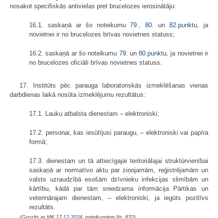
nosakot specifiskās antivielas pret brucelozes ierosinātāju:
16.1. saskaņā ar šo noteikumu
79.
,
80.
un
82.punktu
, ja
novietnei ir no brucelozes brīvas novietnes statuss;
16.2. saskaņā ar šo noteikumu
79.
un
80.punktu
, ja novietnei ir
no brucelozes oficiāli brīvas novietnes statuss.
17. Institūts pēc parauga laboratoriskās izmeklēšanas vienas
darbdienas laikā nosūta izmeklējumu rezultātus:
17.1. Lauku atbalsta dienestam – elektroniski;
17.2. personai, kas iesūtījusi paraugu, – elektroniski vai papīra
formā;
17.3. dienestam un tā attiecīgajai teritoriālajai struktūrvienībai
saskaņā ar normatīvo aktu par ziņojamām, reģistrējamām un
valsts uzraudzībā esošām dzīvnieku infekcijas slimībām un
kārtību, kādā par tām sniedzama informācija Pārtikas un
veterinārajam dienestam, – elektroniski, ja iegūts pozitīvs
rezultāts.
(Grozīts ar MK
17.12.2024.
noteikumiem Nr. 832)