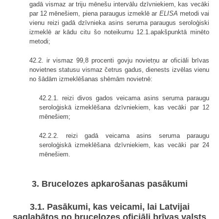
gadā vismaz ar triju mēnešu intervālu dzīvniekiem, kas vecāki
par 12 mēnešiem, piena paraugus izmeklē ar
ELISA
metodi vai
vienu reizi gadā dzīvnieka asins seruma paraugus seroloģiski
izmeklē ar kādu citu šo noteikumu 12.1.apakšpunktā minēto
metodi;
42.2. ir vismaz 99,8 procenti govju novietņu ar oficiāli brīvas
novietnes statusu vismaz četrus gadus, dienests izvēlas vienu
no šādām izmeklēšanas shēmām novietnē:
42.2.1. reizi divos gados veicama asins seruma paraugu
seroloģiskā izmeklēšana dzīvniekiem, kas vecāki par 12
mēnešiem;
42.2.2. reizi gadā veicama asins seruma paraugu
seroloģiskā izmeklēšana dzīvniekiem, kas vecāki par 24
mēnešiem.
3. Brucelozes apkarošanas pasākumi
3.1. Pasākumi, kas veicami, lai Latvijai
saglabātos no brucelozes oficiāli brīvas valsts