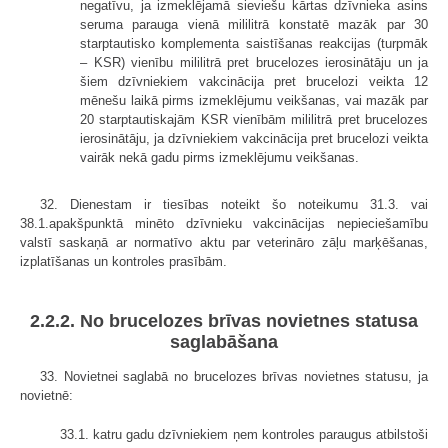
negatīvu, ja izmeklējamā sieviešu kārtas dzīvnieka asins
seruma parauga vienā mililitrā konstatē mazāk par 30
starptautisko komplementa saistīšanas reakcijas (turpmāk
– KSR) vienību mililitrā pret brucelozes ierosinātāju un ja
šiem dzīvniekiem vakcinācija pret brucelozi veikta 12
mēnešu laikā pirms izmeklējumu veikšanas, vai mazāk par
20 starptautiskajām KSR vienībām mililitrā pret brucelozes
ierosinātāju, ja dzīvniekiem vakcinācija pret brucelozi veikta
vairāk nekā gadu pirms izmeklējumu veikšanas.
32. Dienestam ir tiesības noteikt šo noteikumu 31.3. vai
38.1.apakšpunktā minēto dzīvnieku vakcinācijas nepieciešamību
valstī saskaņā ar normatīvo aktu par veterināro zāļu marķēšanas,
izplatīšanas un kontroles prasībām.
2.2.2. No brucelozes brīvas novietnes statusa
saglabāšana
33. Novietnei saglabā no brucelozes brīvas novietnes statusu, ja
novietnē:
33.1. katru gadu dzīvniekiem ņem kontroles paraugus atbilstoši