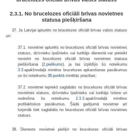
2.3.1. No brucelozes oficiāli brīvas novietnes
statusa piešķiršana
37. Ja Latvijai apturēts no brucelozes oficiāli brīvas valsts statuss
un:
37.1. novietnei apturēts no brucelozes oficiāli brīvas novietnes
statuss, dzīvnieku īpašnieks vai turētājs dienestā var pieteikt
novietni no brucelozes oficiāli brīvas novietnes statusa
piešķiršanai (
2.pielikums
), ja tas izpildījis šo noteikumu
3.3
.apakšnodaļā minētos brucelozes apkarošanas pasākumus
un šo noteikumu
38.punktā
minētās prasības;
37.2. novietnei iepriekš saglabāts no brucelozes oficiāli brīvas
novietnes statuss, dzīvnieku īpašnieks vai turētājs īsteno un
nodrošina šo noteikumu
2.3
.
2.
apakšnodaļā minētos
profilaktiskos pasākumus. Šādā gadījumā novietnei arī
turpmāk tiek saglabāts no brucelozes oficiāli brīvas novietnes
statuss.
38. Dienests novietnei piešķir no brucelozes oficiāli brīvas