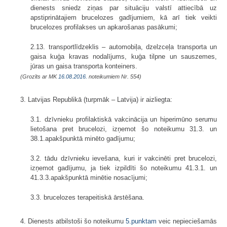
dienests sniedz ziņas par situāciju valstī attiecībā uz
apstiprinātajiem brucelozes gadījumiem, kā arī tiek veikti
brucelozes profilakses un apkarošanas pasākumi;
2.13. transportlīdzeklis – automobiļa, dzelzceļa transporta un
gaisa kuģa kravas nodalījums, kuģa tilpne un sauszemes,
jūras un gaisa transporta konteiners.
(Grozīts ar MK
16.08.2016.
noteikumiem Nr. 554)
3. Latvijas Republikā (turpmāk – Latvija) ir aizliegta:
3.1. dzīvnieku profilaktiskā vakcinācija un hiperimūno serumu
lietošana pret brucelozi, izņemot šo noteikumu 31.3. un
38.1.apakšpunktā minēto gadījumu;
3.2. tādu dzīvnieku ievešana, kuri ir vakcinēti pret brucelozi,
izņemot gadījumu, ja tiek izpildīti šo noteikumu 41.3.1. un
41.3.3.apakšpunktā minētie nosacījumi;
3.3. brucelozes terapeitiskā ārstēšana.
4. Dienests atbilstoši šo noteikumu
5.punktam
veic nepieciešamās