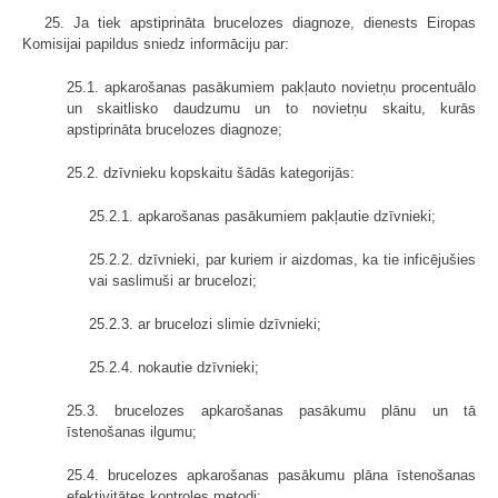
25. Ja tiek apstiprināta brucelozes diagnoze, dienests Eiropas
Komisijai papildus sniedz informāciju par:
25.1. apkarošanas pasākumiem pakļauto novietņu procentuālo
un skaitlisko daudzumu un to novietņu skaitu, kurās
apstiprināta brucelozes diagnoze;
25.2. dzīvnieku kopskaitu šādās kategorijās:
25.2.1. apkarošanas pasākumiem pakļautie dzīvnieki;
25.2.2. dzīvnieki, par kuriem ir aizdomas, ka tie inficējušies
vai saslimuši ar brucelozi;
25.2.3. ar brucelozi slimie dzīvnieki;
25.2.4. nokautie dzīvnieki;
25.3. brucelozes apkarošanas pasākumu plānu un tā
īstenošanas ilgumu;
25.4. brucelozes apkarošanas pasākumu plāna īstenošanas
efektivitātes kontroles metodi;