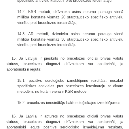
specifisko antivielu klātbūtni pret brucelozes ierosinātāju;
14.2. KSR metodi, dzīvnieka asins seruma parauga vienā
mililitrā konstatē vismaz 20 starptautisko specifisko antivielu
vienību pret brucelozes ierosinātāju;
14.3. AR metodi, dzīvnieka asins seruma parauga vienā
mililitrā konstatē vismaz 30 starptautisko specifisko antivielu
vienību pret brucelozes ierosinātāju.
15. Ja Latvijai ir piešķirts no brucelozes oficiāli brīvas valsts
statuss, brucelozes diagnozi dzīvniekam var apstiprināt, ja
laboratoriski ir iegūts:
15.1. pozitīvs seroloģisko izmeklējumu rezultāts, nosakot
specifiskās antivielas pret brucelozes ierosinātāju ar divām
metodēm, no kurām viena ir KSR metode;
15.2. brucelozes ierosinātājs bakterioloģiskajos izmeklējumos.
16. Ja Latvijai ir apturēts no brucelozes oficiāli brīvas valsts
statuss, brucelozes diagnozi dzīvniekam var apstiprināt, ja
laboratoriski iegūts pozitīvs seroloģisko izmeklējumu rezultāts,