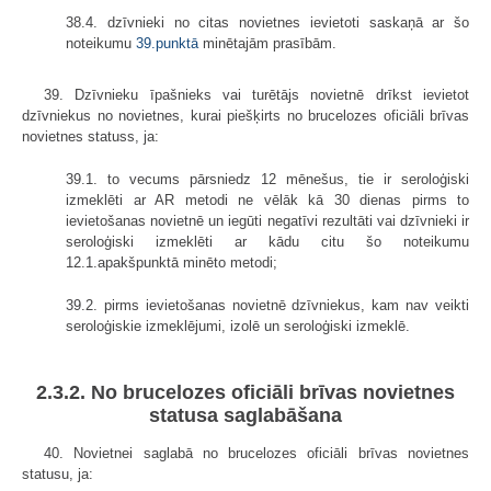
38.4. dzīvnieki no citas novietnes ievietoti saskaņā ar šo
noteikumu
39.punktā
minētajām prasībām.
39. Dzīvnieku īpašnieks vai turētājs novietnē drīkst ievietot
dzīvniekus no novietnes, kurai piešķirts no brucelozes oficiāli brīvas
novietnes statuss, ja:
39.1. to vecums pārsniedz 12 mēnešus, tie ir seroloģiski
izmeklēti ar AR metodi ne vēlāk kā 30 dienas pirms to
ievietošanas novietnē un iegūti negatīvi rezultāti vai dzīvnieki ir
seroloģiski izmeklēti ar kādu citu šo noteikumu
12.1.apakšpunktā minēto metodi;
39.2. pirms ievietošanas novietnē dzīvniekus, kam nav veikti
seroloģiskie izmeklējumi, izolē un seroloģiski izmeklē.
2.3.2. No brucelozes oficiāli brīvas novietnes
statusa saglabāšana
40. Novietnei saglabā no brucelozes oficiāli brīvas novietnes
statusu, ja: