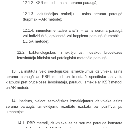
12.1.2. KSR metodi – asins seruma paraugā;
12.1.3. aglutinācijas reakciju – asins seruma paraugā
(turpmāk – AR metode);
12.1.4. imunofermentatīvo analīzi – asins seruma paraugā
vai individuālā, apvienotā vai koppiena paraugā (turpmāk –
ELISA
metode);
12.2. bakterioloģiskos izmeklējumus, nosakot brucelozes
ierosinātāju klīniskā vai patoloģiskā materiāla paraugā.
13. Ja institūts veic seroloģiskos izmeklējumus dzīvnieka asins
seruma paraugā ar RBR metodi un konstatē specifisko antivielu
klātbūtni pret brucelozes ierosinātāju, paraugu izmeklē ar KSR metodi
un AR metodi.
14. Institūts, veicot seroloģiskos izmeklējumus dzīvnieka asins
seruma paraugā, izmeklējumu rezultātu uzskata par pozitīvu, ja,
izmantojot:
14.1. RBR metodi, dzīvnieka asins seruma paraugā konstatē