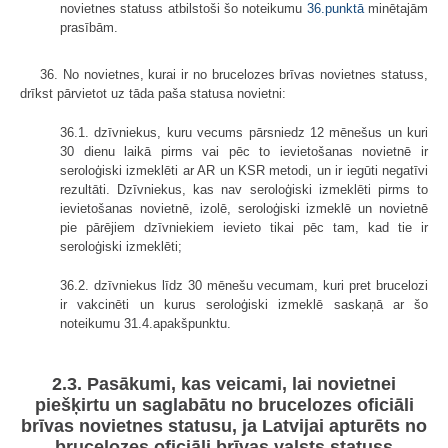
novietnes statuss atbilstoši šo noteikumu
36.punktā
minētajām
prasībām.
36. No novietnes, kurai ir no brucelozes brīvas novietnes statuss,
drīkst pārvietot uz tāda paša statusa novietni:
36.1. dzīvniekus, kuru vecums pārsniedz 12 mēnešus un kuri
30 dienu laikā pirms vai pēc to ievietošanas novietnē ir
seroloģiski izmeklēti ar AR un KSR metodi, un ir iegūti negatīvi
rezultāti. Dzīvniekus, kas nav seroloģiski izmeklēti pirms to
ievietošanas novietnē, izolē, seroloģiski izmeklē un novietnē
pie pārējiem dzīvniekiem ievieto tikai pēc tam, kad tie ir
seroloģiski izmeklēti;
36.2. dzīvniekus līdz 30 mēnešu vecumam, kuri pret brucelozi
ir vakcinēti un kurus seroloģiski izmeklē saskaņā ar šo
noteikumu 31.4.apakšpunktu.
2.3. Pasākumi, kas veicami, lai novietnei
piešķirtu un saglabātu no brucelozes oficiāli
brīvas novietnes statusu, ja Latvijai apturēts no
brucelozes oficiāli brīvas valsts statuss