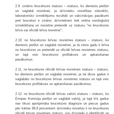
2.9. zināms brucelozes statuss – statuss, ko dienests piešķir
un saglabā novietnei, ja dzīvnieku veselības stāvoklis,
laboratorisko izmeklējumu rezultāti un vakcinācijas pasākumi
pret brucelozi ir zināmi, dzīvniekiem tiek veikta seroloģiskā
izmeklēšana un novietne pretendē uz statusu "no brucelozes
brīva vai oficiāli brīva novietne";
2.10. no brucelozes brīvas novietnes statuss – statuss, ko
dienests piešķir un saglabā novietnei, ja tā vienu gadu ir brīva
no brucelozes un pretendē uz oficiāli brīvas novietnes statusu,
un tajā veic brucelozes profilakses un apkarošanas
pasākumus;
2.11. no brucelozes oficiāli brīvas novietnes statuss – statuss,
ko dienests piešķir un saglabā novietnei, ja tai divus gadus ir
saglabāts no brucelozes brīvas novietnes statuss un tajā veic
brucelozes profilakses un apkarošanas pasākumus;
2.12. no brucelozes oficiāli brīvas valsts statuss – statuss, ko
Eiropas Komisija piešķir un saglabā valstij, ja tajā trīs gadus
nav tikusi apstiprināta brucelozes diagnoze un piecus gadus
pēc kārtas 99,8 procentiem dzīvnieku novietņu ir no brucelozes
oficiāli brīvas novietnes statuss, visi dzīvnieki ir identificēti un