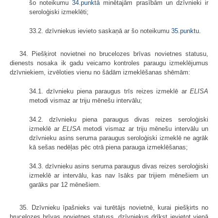
šo noteikumu
34.punktā
minētajām prasībām un dzīvnieki ir
seroloģiski izmeklēti;
33.2. dzīvniekus ievieto saskaņā ar šo noteikumu
35.punktu
.
34. Piešķirot novietnei no brucelozes brīvas novietnes statusu,
dienests nosaka ik gadu veicamo kontroles paraugu izmeklējumus
dzīvniekiem, izvēloties vienu no šādām izmeklēšanas shēmām:
34.1. dzīvnieku piena paraugus trīs reizes izmeklē ar
ELISA
metodi vismaz ar triju mēnešu intervālu;
34.2. dzīvnieku piena paraugus divas reizes seroloģiski
izmeklē ar
ELISA
metodi vismaz ar triju mēnešu intervālu un
dzīvnieku asins seruma paraugus seroloģiski izmeklē ne agrāk
kā sešas nedēļas pēc otrā piena parauga izmeklēšanas;
34.3. dzīvnieku asins seruma paraugus divas reizes seroloģiski
izmeklē ar intervālu, kas nav īsāks par trijiem mēnešiem un
garāks par 12 mēnešiem.
35. Dzīvnieku īpašnieks vai turētājs novietnē, kurai piešķirts no
brucelozes brīvas novietnes statuss, dzīvniekus drīkst ievietot vienā