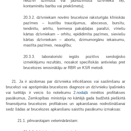
nedzīvi dzimuša vai jaundzimuša dzīvnieka līķi,
kontaminētu barību vai priekšmetu);
20.3.2. dzīvniekam novēro brucelozei raksturīgās klīniskās
pazīmes – kustību traucējumus, abscesus, bursītu,
tendinītu, artrītu, ķermeņa pakaļdaļas paralīzi, vīriešu
kārtas dzīvniekam – orhītu, epididimīta pazīmes, sieviešu
kārtas dzīvniekam – abortu, dzimumorgānu iekaisumu,
mastīta pazīmes, neauglību;
20.3.3. laboratoriski iegūts pozitīvs seroloģisko
izmeklējumu rezultāts, nosakot specifiskās antivielas pret
brucelozes ierosinātāju ar RBR un KSR metodi.
21. Ja ir aizdomas par dzīvnieka inficēšanos vai saslimšanu ar
brucelozi vai apstiprināta brucelozes diagnoze un dzīvnieku īpašnieks
vai turētājs ir veicis šo noteikumu
2.nodaļā
minētos profilakses
pasākumus, Zemkopības ministrija no kārtējā gada budžetā piešķirtā
finansējuma brucelozes profilakses un apkarošanas nodrošināšanai
sedz šādas ar brucelozes apkarošanu saistītu pasākumu izmaksas:
21.1. pilnvarotajam veterinārārstam: