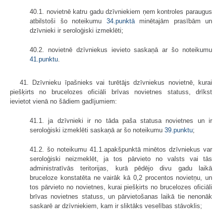
40.1. novietnē katru gadu dzīvniekiem ņem kontroles paraugus
atbilstoši šo noteikumu
34.punktā
minētajām prasībām un
dzīvnieki ir seroloģiski izmeklēti;
40.2. novietnē dzīvniekus ievieto saskaņā ar šo noteikumu
41.punktu
.
41. Dzīvnieku īpašnieks vai turētājs dzīvniekus novietnē, kurai
piešķirts no brucelozes oficiāli brīvas novietnes statuss, drīkst
ievietot vienā no šādiem gadījumiem:
41.1. ja dzīvnieki ir no tāda paša statusa novietnes un ir
seroloģiski izmeklēti saskaņā ar šo noteikumu
39.punktu
;
41.2. šo noteikumu 41.1.apakšpunktā minētos dzīvniekus var
seroloģiski neizmeklēt, ja tos pārvieto no valsts vai tās
administratīvās teritorijas, kurā pēdējo divu gadu laikā
bruceloze konstatēta ne vairāk kā 0,2 procentos novietņu, un
tos pārvieto no novietnes, kurai piešķirts no brucelozes oficiāli
brīvas novietnes statuss, un pārvietošanas laikā tie nenonāk
saskarē ar dzīvniekiem, kam ir sliktāks veselības stāvoklis;