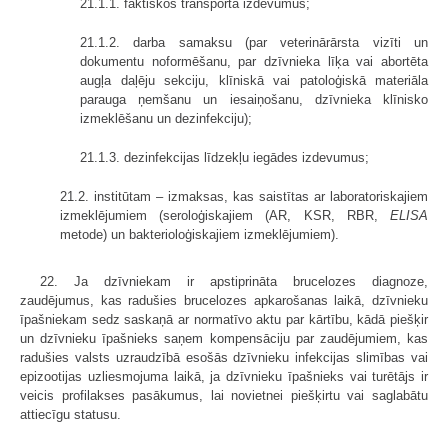
21.1.1. faktiskos transporta izdevumus;
21.1.2. darba samaksu (par veterinārārsta vizīti un
dokumentu noformēšanu, par dzīvnieka līķa vai abortēta
augļa daļēju sekciju, klīniskā vai patoloģiskā materiāla
parauga ņemšanu un iesaiņošanu, dzīvnieka klīnisko
izmeklēšanu un dezinfekciju);
21.1.3. dezinfekcijas līdzekļu iegādes izdevumus;
21.2. institūtam – izmaksas, kas saistītas ar laboratoriskajiem
izmeklējumiem (seroloģiskajiem (AR, KSR, RBR,
ELISA
metode) un bakterioloģiskajiem izmeklējumiem).
22. Ja dzīvniekam ir apstiprināta brucelozes diagnoze,
zaudējumus, kas radušies brucelozes apkarošanas laikā, dzīvnieku
īpašniekam sedz saskaņā ar normatīvo aktu par kārtību, kādā piešķir
un dzīvnieku īpašnieks saņem kompensāciju par zaudējumiem, kas
radušies valsts uzraudzībā esošās dzīvnieku infekcijas slimības vai
epizootijas uzliesmojuma laikā, ja dzīvnieku īpašnieks vai turētājs ir
veicis profilakses pasākumus, lai novietnei piešķirtu vai saglabātu
attiecīgu statusu.