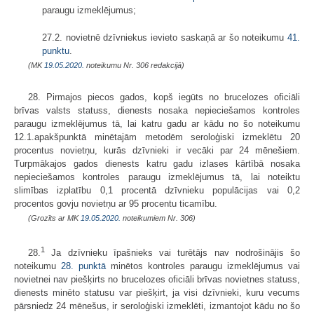
paraugu izmeklējumus;
27.2. novietnē dzīvniekus ievieto saskaņā ar šo noteikumu
41.
punktu
.
(MK
19.05.2020.
noteikumu Nr. 306 redakcijā)
28. Pirmajos piecos gados, kopš iegūts no brucelozes oficiāli
brīvas valsts statuss, dienests nosaka nepieciešamos kontroles
paraugu izmeklējumus tā, lai katru gadu ar kādu no šo noteikumu
12.1.apakšpunktā minētajām metodēm seroloģiski izmeklētu 20
procentus novietņu, kurās dzīvnieki ir vecāki par 24 mēnešiem.
Turpmākajos gados dienests katru gadu izlases kārtībā nosaka
nepieciešamos kontroles paraugu izmeklējumus tā, lai noteiktu
slimības izplatību 0,1 procentā dzīvnieku populācijas vai 0,2
procentos govju novietņu ar 95 procentu ticamību.
(Grozīts ar MK
19.05.2020.
noteikumiem Nr. 306)
1
28.
Ja dzīvnieku īpašnieks vai turētājs nav nodrošinājis šo
noteikumu
28. punktā
minētos kontroles paraugu izmeklējumus vai
novietnei nav piešķirts no brucelozes oficiāli brīvas novietnes statuss,
dienests minēto statusu var piešķirt, ja visi dzīvnieki, kuru vecums
pārsniedz 24 mēnešus, ir seroloģiski izmeklēti, izmantojot kādu no šo