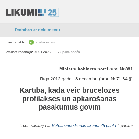
Darbības ar dokumentu
Tiesību akts:
spēkā esošs
Attēlotā redakcija: 01.01.2025. - ... /
Spēkā esošā
Ministru kabineta noteikumi Nr.881
Rīgā 2012.gada 18.decembrī (prot. Nr.71 34.§)
Kārtība, kādā veic brucelozes
profilakses un apkarošanas
pasākumus govīm
Izdoti saskaņā ar
Veterinārmedicīnas likuma
25.panta
4.punktu