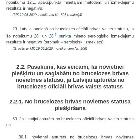
noteikumu 12.1. apakšpunktā minētajām metodēm, un izmeklējumu
rezultāts ir negatīvs.
(MK
19.05.2020.
noteikumu Nr. 306 redakcijā)
29. Latvijai saglabā no brucelozes oficiāli brīvas valsts statusu, ja
1
šo noteikumu
28.
un
28.
punktā
minēto seroloģisko izmeklējumu
rezultāts ir negatīvs (turpmāk – seroloģiski izmeklēts).
(Grozīts ar MK
19.05.2020.
noteikumiem Nr. 306)
2.2. Pasākumi, kas veicami, lai novietnei
piešķirtu un saglabātu no brucelozes brīvas
novietnes statusu, ja Latvijai apturēts no
brucelozes oficiāli brīvas valsts statuss
2.2.1. No brucelozes brīvas novietnes statusa
piešķiršana
30. Ja Latvijai apturēts no brucelozes oficiāli brīvas valsts statuss
un:
30.1. novietnei apturēts no brucelozes brīvas novietnes