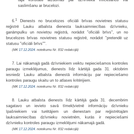
saslimšanu ar brucelozi.
1
6.
Dienests no brucelozes oficiāli brīvas novietnes statusu
reģistrē Lauku atbalsta dienesta lauksaimniecības dzīvnieku,
ganāmpulku un novietņu reģistrā, norādot "oficiāli brīvs", un no
brucelozes brīvas novietnes statusu reģistrē, norādot "pretendē uz
statusu "oficiāli brīvs"".
(MK
17.12.2024.
noteikumu Nr. 832 redakcijā)
7. Lai nākamajā gadā dzīvniekiem veiktu nepieciešamos kontroles
paraugu izmeklējumus, dienests līdz kārtējā gada 31. oktobrim
iesniedz Lauku atbalsta dienestā informāciju par nepieciešamo
kontroles paraugu skaitu un to atlases kritērijiem.
(MK
17.12.2024.
noteikumu Nr. 832 redakcijā)
8. Lauku atbalsta dienests līdz kārtējā gada 31. decembrim
sagatavo un ievieto savā tīmekļvietnē informāciju dzīvnieku
īpašniekiem vai turētājiem un dienestam par reģistrētajām
lauksaimniecības dzīvnieku novietnēm, kurās ir nepieciešami
dzīvnieku kontroles paraugu izmeklējumi nākamajā gadā.
(MK
17.12.2024.
noteikumu Nr. 832 redakcijā)