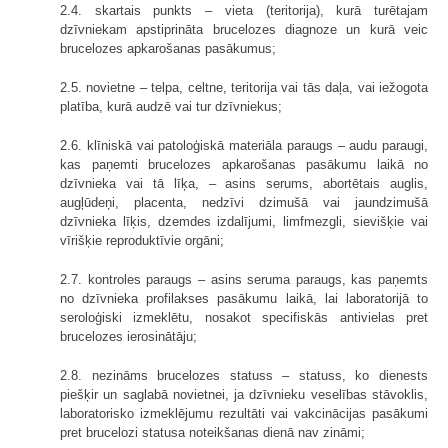
2.4. skartais punkts – vieta (teritorija), kurā turētajam
dzīvniekam apstiprināta brucelozes diagnoze un kurā veic
brucelozes apkarošanas pasākumus;
2.5. novietne – telpa, celtne, teritorija vai tās daļa, vai iežogota
platība, kurā audzē vai tur dzīvniekus;
2.6. klīniskā vai patoloģiskā materiāla paraugs – audu paraugi,
kas paņemti brucelozes apkarošanas pasākumu laikā no
dzīvnieka vai tā līķa, – asins serums, abortētais auglis,
augļūdeņi, placenta, nedzīvi dzimušā vai jaundzimušā
dzīvnieka līķis, dzemdes izdalījumi, limfmezgli, sievišķie vai
vīrišķie reproduktīvie orgāni;
2.7. kontroles paraugs – asins seruma paraugs, kas paņemts
no dzīvnieka profilakses pasākumu laikā, lai laboratorijā to
seroloģiski izmeklētu, nosakot specifiskās antivielas pret
brucelozes ierosinātāju;
2.8. nezināms brucelozes statuss – statuss, ko dienests
piešķir un saglabā novietnei, ja dzīvnieku veselības stāvoklis,
laboratorisko izmeklējumu rezultāti vai vakcinācijas pasākumi
pret brucelozi statusa noteikšanas dienā nav zināmi;