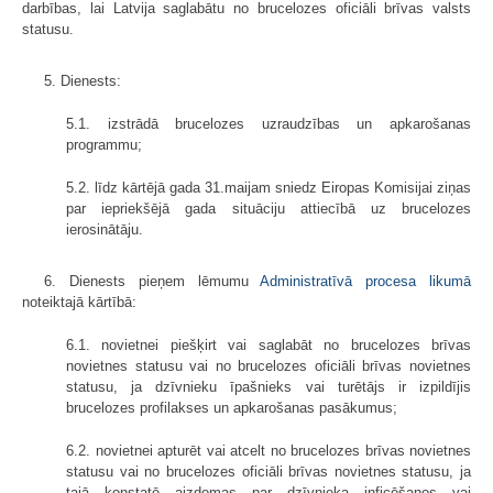
darbības, lai Latvija saglabātu no brucelozes oficiāli brīvas valsts
statusu.
5. Dienests:
5.1. izstrādā brucelozes uzraudzības un apkarošanas
programmu;
5.2. līdz kārtējā gada 31.maijam sniedz Eiropas Komisijai ziņas
par iepriekšējā gada situāciju attiecībā uz brucelozes
ierosinātāju.
6. Dienests pieņem lēmumu
Administratīvā procesa likumā
noteiktajā kārtībā:
6.1. novietnei piešķirt vai saglabāt no brucelozes brīvas
novietnes statusu vai no brucelozes oficiāli brīvas novietnes
statusu, ja dzīvnieku īpašnieks vai turētājs ir izpildījis
brucelozes profilakses un apkarošanas pasākumus;
6.2. novietnei apturēt vai atcelt no brucelozes brīvas novietnes
statusu vai no brucelozes oficiāli brīvas novietnes statusu, ja
tajā konstatē aizdomas par dzīvnieka inficēšanos vai