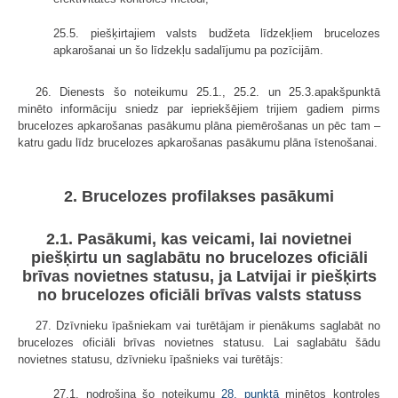
25.5. piešķirtajiem valsts budžeta līdzekļiem brucelozes
apkarošanai un šo līdzekļu sadalījumu pa pozīcijām.
26. Dienests šo noteikumu 25.1., 25.2. un 25.3.apakšpunktā
minēto informāciju sniedz par iepriekšējiem trijiem gadiem pirms
brucelozes apkarošanas pasākumu plāna piemērošanas un pēc tam –
katru gadu līdz brucelozes apkarošanas pasākumu plāna īstenošanai.
2. Brucelozes profilakses pasākumi
2.1. Pasākumi, kas veicami, lai novietnei
piešķirtu un saglabātu no brucelozes oficiāli
brīvas novietnes statusu, ja Latvijai ir piešķirts
no brucelozes oficiāli brīvas valsts statuss
27. Dzīvnieku īpašniekam vai turētājam ir pienākums saglabāt no
brucelozes oficiāli brīvas novietnes statusu. Lai saglabātu šādu
novietnes statusu, dzīvnieku īpašnieks vai turētājs:
27.1. nodrošina šo noteikumu
28. punktā
minētos kontroles