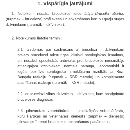
1. Vispārīgie jautājumi
1. Noteikumi nosaka brucelozes ierosinātāja
Brucella abortus
(turpmāk – bruceloze) profilakses un apkarošanas kārtību govju sugas
dzīvniekiem (turpmāk – dzīvnieks).
2. Noteikumos lietotie termini:
2.1. aizdomas par saslimšanu ar brucelozi – dzīvniekam
novēro brucelozei raksturīgās klīniski patoloģiskās izmaiņas,
un, nosakot specifiskās antivielas pret brucelozes ierosinātāju
attiecīgajam dzīvniekam ņemtajā paraugā, laboratoriski ir
iegūts pozitīvs seroloģisko izmeklējumu rezultāts ar Roz-
Bengala reakciju (turpmāk – RBR metode) un komplementa
saistīšanas reakciju (turpmāk – KSR metode);
2.2. ar brucelozi slims dzīvnieks – dzīvnieks, kam apstiprināta
brucelozes diagnoze;
2.3. pilnvarotais veterinārārsts – praktizējošs veterinārārsts,
kuru Pārtikas un veterinārais dienests (turpmāk – dienests)
pilnvarojis īstenot brucelozes apkarošanas pasākumus;