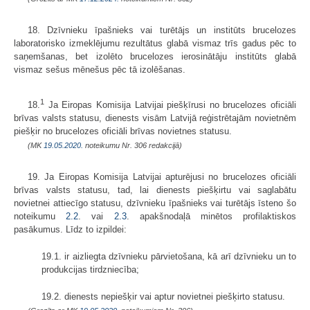
18. Dzīvnieku īpašnieks vai turētājs un institūts brucelozes
laboratorisko izmeklējumu rezultātus glabā vismaz trīs gadus pēc to
saņemšanas, bet izolēto brucelozes ierosinātāju institūts glabā
vismaz sešus mēnešus pēc tā izolēšanas.
1
18.
Ja Eiropas Komisija Latvijai piešķīrusi no brucelozes oficiāli
brīvas valsts statusu, dienests visām Latvijā reģistrētajām novietnēm
piešķir no brucelozes oficiāli brīvas novietnes statusu.
(MK
19.05.2020.
noteikumu Nr. 306 redakcijā)
19. Ja Eiropas Komisija Latvijai apturējusi no brucelozes oficiāli
brīvas valsts statusu, tad, lai dienests piešķirtu vai saglabātu
novietnei attiecīgo statusu, dzīvnieku īpašnieks vai turētājs īsteno šo
noteikumu
2.2
. vai
2.3
. apakšnodaļā minētos profilaktiskos
pasākumus. Līdz to izpildei:
19.1. ir aizliegta dzīvnieku pārvietošana, kā arī dzīvnieku un to
produkcijas tirdzniecība;
19.2. dienests nepiešķir vai aptur novietnei piešķirto statusu.