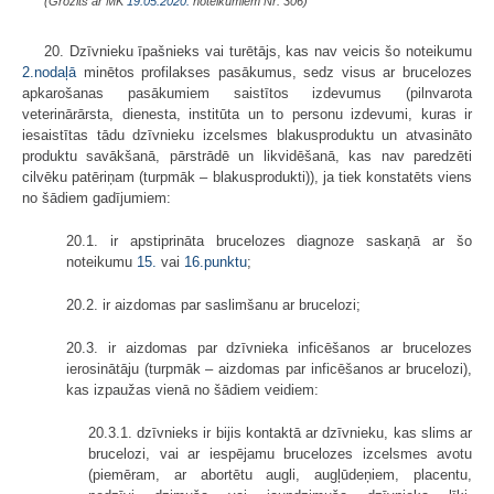
(Grozīts ar MK
19.05.2020.
noteikumiem Nr. 306)
20. Dzīvnieku īpašnieks vai turētājs, kas nav veicis šo noteikumu
2.nodaļā
minētos profilakses pasākumus, sedz visus ar brucelozes
apkarošanas pasākumiem saistītos izdevumus (pilnvarota
veterinārārsta, dienesta, institūta un to personu izdevumi, kuras ir
iesaistītas tādu dzīvnieku izcelsmes blakusproduktu un atvasināto
produktu savākšanā, pārstrādē un likvidēšanā, kas nav paredzēti
cilvēku patēriņam (turpmāk – blakusprodukti)), ja tiek konstatēts viens
no šādiem gadījumiem:
20.1. ir apstiprināta brucelozes diagnoze saskaņā ar šo
noteikumu
15.
vai
16.punktu
;
20.2. ir aizdomas par saslimšanu ar brucelozi;
20.3. ir aizdomas par dzīvnieka inficēšanos ar brucelozes
ierosinātāju (turpmāk – aizdomas par inficēšanos ar brucelozi),
kas izpaužas vienā no šādiem veidiem:
20.3.1. dzīvnieks ir bijis kontaktā ar dzīvnieku, kas slims ar
brucelozi, vai ar iespējamu brucelozes izcelsmes avotu
(piemēram, ar abortētu augli, augļūdeņiem, placentu,