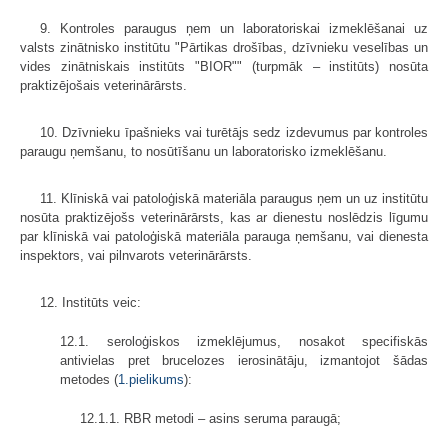
9. Kontroles paraugus ņem un laboratoriskai izmeklēšanai uz
valsts zinātnisko institūtu "Pārtikas drošības, dzīvnieku veselības un
vides zinātniskais institūts "BIOR"" (turpmāk – institūts) nosūta
praktizējošais veterinārārsts.
10. Dzīvnieku īpašnieks vai turētājs sedz izdevumus par kontroles
paraugu ņemšanu, to nosūtīšanu un laboratorisko izmeklēšanu.
11. Klīniskā vai patoloģiskā materiāla paraugus ņem un uz institūtu
nosūta praktizējošs veterinārārsts, kas ar dienestu noslēdzis līgumu
par klīniskā vai patoloģiskā materiāla parauga ņemšanu, vai dienesta
inspektors, vai pilnvarots veterinārārsts.
12. Institūts veic:
12.1. seroloģiskos izmeklējumus, nosakot specifiskās
antivielas pret brucelozes ierosinātāju, izmantojot šādas
metodes (
1.pielikums
):
12.1.1. RBR metodi – asins seruma paraugā;