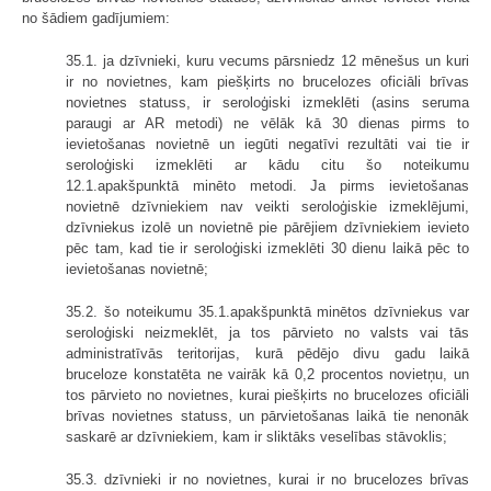
no šādiem gadījumiem:
35.1. ja dzīvnieki, kuru vecums pārsniedz 12 mēnešus un kuri
ir no novietnes, kam piešķirts no brucelozes oficiāli brīvas
novietnes statuss, ir seroloģiski izmeklēti (asins seruma
paraugi ar AR metodi) ne vēlāk kā 30 dienas pirms to
ievietošanas novietnē un iegūti negatīvi rezultāti vai tie ir
seroloģiski izmeklēti ar kādu citu šo noteikumu
12.1.apakšpunktā minēto metodi. Ja pirms ievietošanas
novietnē dzīvniekiem nav veikti seroloģiskie izmeklējumi,
dzīvniekus izolē un novietnē pie pārējiem dzīvniekiem ievieto
pēc tam, kad tie ir seroloģiski izmeklēti 30 dienu laikā pēc to
ievietošanas novietnē;
35.2. šo noteikumu 35.1.apakšpunktā minētos dzīvniekus var
seroloģiski neizmeklēt, ja tos pārvieto no valsts vai tās
administratīvās teritorijas, kurā pēdējo divu gadu laikā
bruceloze konstatēta ne vairāk kā 0,2 procentos novietņu, un
tos pārvieto no novietnes, kurai piešķirts no brucelozes oficiāli
brīvas novietnes statuss, un pārvietošanas laikā tie nenonāk
saskarē ar dzīvniekiem, kam ir sliktāks veselības stāvoklis;
35.3. dzīvnieki ir no novietnes, kurai ir no brucelozes brīvas