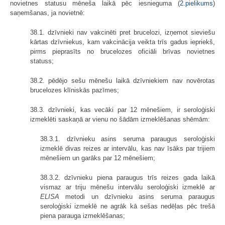
novietnes statusu mēneša laikā pēc iesnieguma (
2.pielikums
)
saņemšanas, ja novietnē:
38.1. dzīvnieki nav vakcinēti pret brucelozi, izņemot sieviešu
kārtas dzīvniekus, kam vakcinācija veikta trīs gadus iepriekš,
pirms pieprasīts no brucelozes oficiāli brīvas novietnes
statuss;
38.2. pēdējo sešu mēnešu laikā dzīvniekiem nav novērotas
brucelozes klīniskās pazīmes;
38.3. dzīvnieki, kas vecāki par 12 mēnešiem, ir seroloģiski
izmeklēti saskaņā ar vienu no šādām izmeklēšanas shēmām:
38.3.1. dzīvnieku asins seruma paraugus seroloģiski
izmeklē divas reizes ar intervālu, kas nav īsāks par trijiem
mēnešiem un garāks par 12 mēnešiem;
38.3.2. dzīvnieku piena paraugus trīs reizes gada laikā
vismaz ar triju mēnešu intervālu seroloģiski izmeklē ar
ELISA
metodi un dzīvnieku asins seruma paraugus
seroloģiski izmeklē ne agrāk kā sešas nedēļas pēc trešā
piena parauga izmeklēšanas;