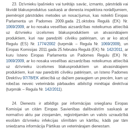
23. Dzīvnieku īpašnieks vai turētājs savāc, izmanto, pārstrādā vai
likvidē blakusproduktus saskaņā ar dienesta inspektora norādījumiem,
piemērojot pārstrādes metodes un nosacījumus, kas noteikti Eiropas
Parlamenta un Padomes 2009.gada 21.oktobra Regulā (EK) Nr.
1069/2009
, ar ko nosaka veselības aizsardzības noteikumus attiecībā
uz dzīvnieku izcelsmes blakusproduktiem un atvasinātajiem
produktiem, kuri nav paredzēti cilvēku patēriņam, un ar ko atceļ
Regulu (ES) Nr.
1774/2002
(turpmāk – Regula Nr.
1069/2009
), un
Eiropas Komisijas 2011.gada 25.februāra Regulā (EK) Nr.
142/2011
, ar
kuru īsteno Eiropas Parlamenta un Padomes Regulu (EK) Nr.
1069/2009
, ar ko nosaka veselības aizsardzības noteikumus attiecībā
uz dzīvnieku izcelsmes blakusproduktiem un atvasinātajiem
produktiem, kuri nav paredzēti cilvēku patēriņam, un īsteno Padomes
Direktīvu
97/78/EK
attiecībā uz dažiem paraugiem un precēm, kam uz
robežas neveic veterinārās pārbaudes atbilstīgi minētajai direktīvai
(turpmāk – Regula Nr.
142/2011
).
24. Dienests ir atbildīgs par informācijas sniegšanu Eiropas
Komisijai un citām Eiropas Savienības dalībvalstīm saskaņā ar
normatīvo aktu par ziņojamām, reģistrējamām un valsts uzraudzībā
esošām dzīvnieku infekcijas slimībām un kārtību, kādā par tām
sniedzama informācija Pārtikas un veterinārajam dienestam.