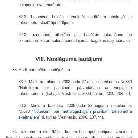
galapunktu vai maršrutu;
32.2. brauciena beigās samaksāt vadītājam saskaņā ar
taksometra skaitītāja rādījumu;
32.3. uzņemties atbildību par bagāžas iekraušanu un
izkraušanu, kā arī salonā pārvadājamās bagāžas saglabāšanu.
VIII. Noslēguma jautājumi
33. Atzīt par spēku zaudējušiem:
33.1. Ministru kabineta 2008.gada 27.maija noteikumus Nr.380
"Noteikumi par pasažieru pārvadāšanu ar vieglajiem
taksometriem" (Latvijas Vēstnesis, 2008, 87.nr.; 2010, 204.nr.);
33.2. Ministru kabineta 2006.gada 22.augusta noteikumus
Nr.670 "
Noteikumi par metroloģiskajām prasībām taksometra
skaitītājiem
" (Latvijas Vēstnesis, 2006, 137.nr.).
34. Taksometra skaitītājus, kuriem tipa apstiprinājums izsniegts
līdz šo noteikumu spēkā stāšanās dienai, atļauts laist tirgū, un