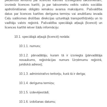
pieņēmusi lēmumu par licences kartītes izsniegšanu taksometram,
izsniedz licences kartīti, ja par taksometru veikts valsts sociālās
apdrošināšanas obligāto iemaksu avansa maksājums. Pašvaldība
datus par licences kartītes derīguma termiņu vai anulēšanu ievada
Ceļu satiksmes drošības direkcijas uzturētajā transportlīdzekļu un to
vadītāju valsts reģistrā. Pašvaldība speciālajā atļaujā (licencē) un
licences kartītē ietver šādu informāciju:
10.1. speciālajā atļaujā (licencē) norāda:
10.1.1. numuru;
10.1.2. pārvadātāju, kuram tā ir izsniegta (pārvadātāja
nosaukums, reģistrācijas numurs Uzņēmumu reģistrā,
juridiskā adrese);
10.1.3. administratīvo teritoriju, kurā tā ir derīga;
10.1.4. derīguma termiņu;
10.1.5. izdevējiestādi;
10.1.6. izdošanas datumu;