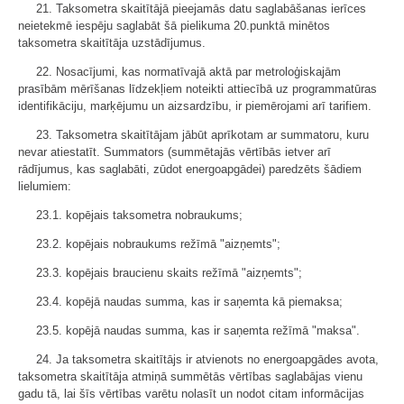
21. Taksometra skaitītājā pieejamās datu saglabāšanas ierīces
neietekmē iespēju saglabāt šā pielikuma 20.punktā minētos
taksometra skaitītāja uzstādījumus.
22. Nosacījumi, kas normatīvajā aktā par metroloģiskajām
prasībām mērīšanas līdzekļiem noteikti attiecībā uz programmatūras
identifikāciju, marķējumu un aizsardzību, ir piemērojami arī tarifiem.
23. Taksometra skaitītājam jābūt aprīkotam ar summatoru, kuru
nevar atiestatīt. Summators (summētajās vērtībās ietver arī
rādījumus, kas saglabāti, zūdot energoapgādei) paredzēts šādiem
lielumiem:
23.1. kopējais taksometra nobraukums;
23.2. kopējais nobraukums režīmā "aizņemts";
23.3. kopējais braucienu skaits režīmā "aizņemts";
23.4. kopējā naudas summa, kas ir saņemta kā piemaksa;
23.5. kopējā naudas summa, kas ir saņemta režīmā "maksa".
24. Ja taksometra skaitītājs ir atvienots no energoapgādes avota,
taksometra skaitītāja atmiņā summētās vērtības saglabājas vienu
gadu tā, lai šīs vērtības varētu nolasīt un nodot citam informācijas