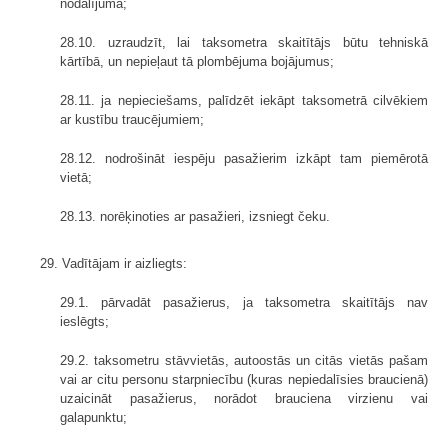
nodalījumā;
28.10. uzraudzīt, lai taksometra skaitītājs būtu tehniskā
kārtībā, un nepieļaut tā plombējuma bojājumus;
28.11. ja nepieciešams, palīdzēt iekāpt taksometrā cilvēkiem
ar kustību traucējumiem;
28.12. nodrošināt iespēju pasažierim izkāpt tam piemērotā
vietā;
28.13. norēķinoties ar pasažieri, izsniegt čeku.
29. Vadītājam ir aizliegts:
29.1. pārvadāt pasažierus, ja taksometra skaitītājs nav
ieslēgts;
29.2. taksometru stāvvietās, autoostās un citās vietās pašam
vai ar citu personu starpniecību (kuras nepiedalīsies braucienā)
uzaicināt pasažierus, norādot brauciena virzienu vai
galapunktu;