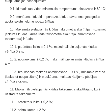
ekspluatācijas nosacījumiem:
9.1. klimatiskās vides minimālais temperatūras diapazons ir 80 °C;
9.2. mērīšanas līdzeklim paredzētā līdzstrāvas energoapgādes
avota raksturlielumu robežvērtības.
10. Maksimāli pieļaujamās kļūdas taksometra skaitītājam (izņemot
jebkuras kļūdas, kuras rada taksometra skaitītāja izmantošana
taksometrā) ir šādas:
10.1. patērētais laiks ± 0,1 %, maksimāli pieļaujamās kļūdas
vērtība 0,2 s;
10.2. nobraukums ± 0,2 %, maksimāli pieļaujamās kļūdas vērtība
4 m;
10.3. braukšanas maksas aprēķināšana ± 0,1 %, minimālā vērtība
(ieskaitot noapaļošanu) ir braukšanas maksas rādījuma pēdējais
zīmīgais cipars.
11. Maksimāli pieļaujamās kļūdas taksometra skaitītājam, kurš
uzstādīts taksometrā:
11.1. patērētais laiks ± 0,2 %;
11.2. nobraukums ± 2 %;