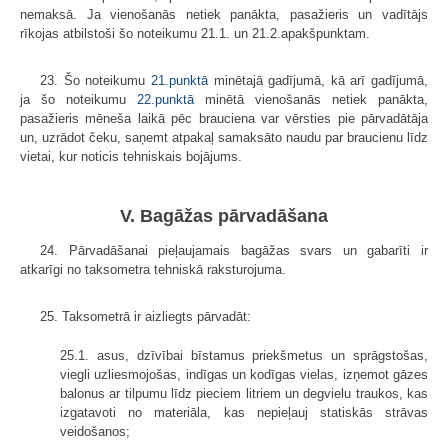
nemaksā. Ja vienošanās netiek panākta, pasažieris un vadītājs
rīkojas atbilstoši šo noteikumu 21.1. un 21.2.apakšpunktam.
23. Šo noteikumu
21.punktā
minētajā gadījumā, kā arī gadījumā,
ja šo noteikumu
22.punktā
minētā vienošanās netiek panākta,
pasažieris mēneša laikā pēc brauciena var vērsties pie pārvadātāja
un, uzrādot čeku, saņemt atpakaļ samaksāto naudu par braucienu līdz
vietai, kur noticis tehniskais bojājums.
V. Bagāžas pārvadāšana
24. Pārvadāšanai pieļaujamais bagāžas svars un gabarīti ir
atkarīgi no taksometra tehniskā raksturojuma.
25. Taksometrā ir aizliegts pārvadāt:
25.1. asus, dzīvībai bīstamus priekšmetus un sprāgstošas,
viegli uzliesmojošas, indīgas un kodīgas vielas, izņemot gāzes
balonus ar tilpumu līdz pieciem litriem un degvielu traukos, kas
izgatavoti no materiāla, kas nepieļauj statiskās strāvas
veidošanos;