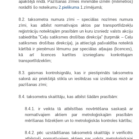
apakšējā rindā. Pazīšanas zīmes minimālie izmēri (milimetros)
norādīti šo noteikumu
2.pielikuma
1.zīmējumā;
8.2. taksometra numura zīmi – speciālas nozīmes numura
zīmi, kas atbilst normatīvajos aktos par transportlīdzekļu
reģistrāciju noteiktajām prasībām un kuru izsniedz valsts akciju
sabiedrība "Ceļu satiksmes drošības direkcija" (turpmāk – Ceļu
satiksmes drošības direkcija), ja attiecīgā pašvaldība noteiktā
kārtībā ir pieņēmusi lēmumu par speciālas atļaujas (licences),
kā arī licences kartītes izsniegšanu konkrētajam
transportlīdzeklim;
8.3. gaismas kontrolsignālu, kas ir piestiprināts taksometra
salonā aiz priekšējā stikla un ieslēdzas vai izslēdzas reizē ar
pazīšanas zīmi;
8.4. taksometra skaitītāju, kas atbilst šādām prasībām:
8.4.1. ir veikta tā atbilstības novērtēšana saskaņā ar
normatīvajiem aktiem par metroloģiskajām prasībām
mērīšanas līdzekļiem un to metroloģiskās kontroles kārtību;
8.4.2. pēc uzstādīšanas taksometrā skaitītājs ir verificēts
atbilstoši normatīvajiem aktiem par valsts metroloģiskajai