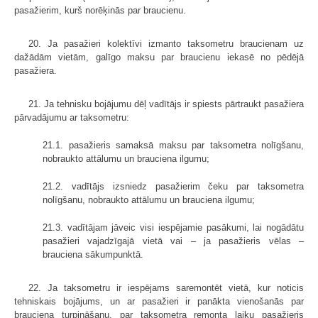
pasažierim, kurš norēķinās par braucienu.
20. Ja pasažieri kolektīvi izmanto taksometru braucienam uz
dažādām vietām, galīgo maksu par braucienu iekasē no pēdējā
pasažiera.
21. Ja tehnisku bojājumu dēļ vadītājs ir spiests pārtraukt pasažiera
pārvadājumu ar taksometru:
21.1. pasažieris samaksā maksu par taksometra nolīgšanu,
nobraukto attālumu un brauciena ilgumu;
21.2. vadītājs izsniedz pasažierim čeku par taksometra
nolīgšanu, nobraukto attālumu un brauciena ilgumu;
21.3. vadītājam jāveic visi iespējamie pasākumi, lai nogādātu
pasažieri vajadzīgajā vietā vai – ja pasažieris vēlas –
brauciena sākumpunktā.
22. Ja taksometru ir iespējams saremontēt vietā, kur noticis
tehniskais bojājums, un ar pasažieri ir panākta vienošanās par
brauciena turpināšanu, par taksometra remonta laiku pasažieris