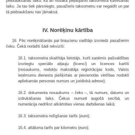
piebraukšanas laiku, kā arī nosaka pieļaujamo taksometra kavēšanās
laiku. Ja tas tiek pārsniegts, pasažieris taksometru var negaidīt un par
tā piebraukšanu nav jāmaksā.
IV. Norēķinu kārtība
16. Pēc norēķināšanās par braucienu vadītājs izsniedz pasažierim
čeku. Čekā norādīti šādi rekvizīti:
16.1. taksometra skaitītāja lietotājs, kurš saņēmis pašvaldības
izsniegtu speciālo atļauju (licenci) un licences kartīti
(nosaukums, nodokļu maksātāja reģistrācijas kods, Valsts
ieņēmumu dienesta piešķirtais ar pievienotās vērtības nodokli
apliekamās personas numurs un juridiskā adrese);
16.2. dokumenta nosaukums – čeks –, tā numurs, datums un
izdrukāšanas laiks. Čekus numurē augošā secībā, un
numerācija nedrīkst atkārtoties vienas darbdienas laikā;
16.3. taksometra nolīgšanas tarifs (
euro
);
16.4. attāluma tarifs par kilometru (
euro
);