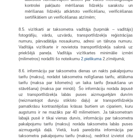
kontrolei pakļauto mērīšanas līdzekļu sarakstu un
mērīšanas līdzekļu atkārtoto verificēšanu, verificēšanas
sertifikātiem un verificēšanas atzīmēm;
8.5. vizītkarti ar taksometra vadītāja (turpmāk – vadītājs)
fotogrāfiju, vārdu, uzvārdu, transportlīdzekļa reģistrācijas
numuru, pārvadātāja nosaukumu, adresi un tālruņa numuru.
Vadītāja vizītkarte ir novietota transportlīdzekļa salonā uz
priekšējā paneļa. Vadītāja vizītkartes minimālie izmēri
(milimetros) norādīti šo noteikumu
2.pielikuma
2.zīmējumā;
8.6. informāciju par taksometra dienas un nakts pakalpojumu
tarifu (maksu), norādot taksometra nolīgšanas tarifu, attāluma
tarifu (maksa par kilometru) un laika tarifu (braukšana un
stāvēšana) (maksa par minūti). Šo informāciju norāda ārpusē
uz transportlīdzekļa labās puses aizmugurējām durvīm
(neizmantojot durvju stikloto daļu) ar transportlīdzekļa
pamatkrāsu kontrastējošas krāsas burtiem un cipariem, kuru
augstums ir ne mazāks par 40 milimetriem. Ja taksometram
labajā pusē ir tikai vienas durvis, informāciju par taksometra
pakalpojumu tarifu (maksu) norāda taksometra labās puses
aizmugurējā daļā. Vietā, kurā paredzēta informācija par
taksometra pakalpojumu tarifu (maksu), nedrīkst izvietot citu