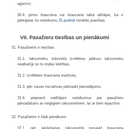
agresīvi;
30.4. pirms brauciena vai brauciena laikā atklājas, ka ir
pārkāptas šo noteikumu
25.punktā
minētās prasības.
VII. Pasažieru tiesības un pienākumi
31. Pasažierim ir tiesības:
31.1. taksometru stāvvietā izvēlēties jebkuru taksometru
neatkarīgi no to rindas kārtības;
31.2. izvēlēties brauciena maršrutu;
31.3. pēc savas iniciatīvas pārtraukt pārvadājumu;
31.4. pieprasīt vadītājam noteikumus par pasažieru
pārvadāšanu ar vieglajiem taksometriem, lai ar tiem iepazītos.
32. Pasažierim ir šādi pienākumi:
32.1. pēc iekāpšanas taksometrā nosaukt brauciena