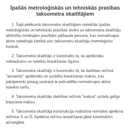
Īpašās metroloģiskās un tehniskās prasības
taksometra skaitītājiem
1. Šajā pielikumā taksometra skaitītājiem noteiktās īpašās
metroloģiskās un tehniskās prasības ievēro un taksometra skaitītāju
atbilstību minētajām prasībām pārbauda persona, kas normatīvajos
aktos noteiktajā kārtībā veic taksometru skaitītāju metroloģisko
kontroli.
2. Taksometra skaitītājs ir konstruēts tā, lai aprēķinātu
nobraukumu un noteiktu braukšanas ilgumu.
3. Taksometra skaitītājs ir konstruēts tā, lai darbības režīmā
"aizņemts" aprēķinātu un uzrādītu braukšanas maksu, kas
pakāpeniski pieaug saskaņā ar pašvaldību normatīvajos aktos
noteikto tarifu.
4. Taksometra skaitītājs darbības režīmā "maksa" uzrāda galīgo
brauciena maksu.
5. Taksometra skaitītāja konstrukcija nodrošina normālos aprēķina
režīmus S un D. Aprēķina režīmu iestatīšanai jābūt konstruktīvi
aizsargātai.