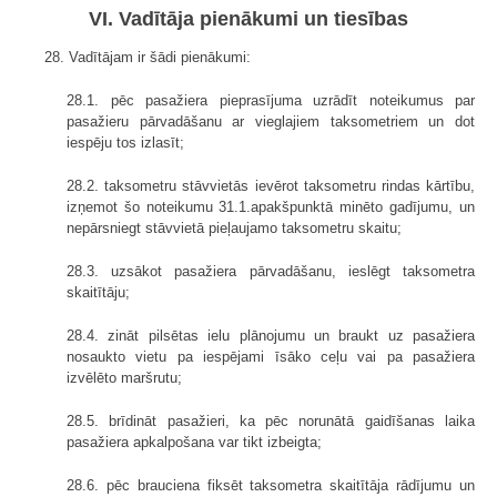
VI. Vadītāja pienākumi un tiesības
28. Vadītājam ir šādi pienākumi:
28.1. pēc pasažiera pieprasījuma uzrādīt noteikumus par
pasažieru pārvadāšanu ar vieglajiem taksometriem un dot
iespēju tos izlasīt;
28.2. taksometru stāvvietās ievērot taksometru rindas kārtību,
izņemot šo noteikumu 31.1.apakšpunktā minēto gadījumu, un
nepārsniegt stāvvietā pieļaujamo taksometru skaitu;
28.3. uzsākot pasažiera pārvadāšanu, ieslēgt taksometra
skaitītāju;
28.4. zināt pilsētas ielu plānojumu un braukt uz pasažiera
nosaukto vietu pa iespējami īsāko ceļu vai pa pasažiera
izvēlēto maršrutu;
28.5. brīdināt pasažieri, ka pēc norunātā gaidīšanas laika
pasažiera apkalpošana var tikt izbeigta;
28.6. pēc brauciena fiksēt taksometra skaitītāja rādījumu un