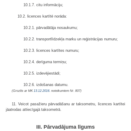
10.1.7. citu informāciju;
10.2. licences kartītē norāda:
10.2.1. pārvadātāja nosaukumu;
10.2.2. transportlīdzekļa marku un reģistrācijas numuru;
10.2.3. licences kartītes numuru;
10.2.4. derīguma termiņu;
10.2.5. izdevējiestādi;
10.2.6. izdošanas datumu.
(Grozīts ar MK
13.12.2016.
noteikumiem Nr. 807)
11. Veicot pasažieru pārvadāšanu ar taksometru, licences kartītei
jāatrodas attiecīgajā taksometrā.
III. Pārvadājuma līgums