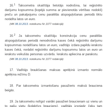
1
16.
Taksometra skaitītāja lietotājs nodrošina, lai reģistrēto
darījumu kopsumma (kopējā summa ar pievienotās vērtības nodokli)
preču un pakalpojumu cenu paralēlās atspoguļošanas periodā tiktu
norādīta latos un
euro
.
(MK
08.10.2013.
noteikumu Nr.1077 redakcijā)
2
16.
Ja taksometru skaitītāju konstrukcija cenu paralēlās
atspoguļošanas periodā nenodrošina kases čekā reģistrēto darījumu
kopsummas norādīšanu latos un
euro
, vadītājs izdara papildu ierakstu
kases čekā, norādot reģistrēto darījumu kopsummu latos un
euro
un
ierakstu veikušās personas uzvārdu. Ierakstu apliecina ar parakstu.
(MK
08.10.2013.
noteikumu Nr.1077 redakcijā)
17. Vadītājs braukšanas maksas aprēķinā izmanto normālo
aprēķina režīmu D.
18. Par taksometra izmantošanu pasažieris maksā brauciena
beigās.
19. Ja taksometru nolīgst vairāki pasažieri braucienam uz vienu un
to pašu vietu (kolektīvs brauciens), vadītājs izsniedz čeku tam