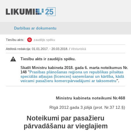
Darbības ar dokumentu
Tiesību akts:
zaudējis spēku
Attēlotā redakcija: 01.01.2017. - 20.03.2018. /
Vēsturiskā
Tiesību akts ir zaudējis spēku.
Skatīt Ministru kabineta 2018. gada 6. marta noteikumus Nr.
148 "
Prasības plānošanas reģiona un republikas pilsētas
speciālās atļaujas (licences) saņemšanai un kārtība, kādā
veicami pasažieru komercpārvadājumi ar taksometru
".
Ministru kabineta noteikumi Nr.468
Rīgā 2012.gada 3.jūlijā (prot. Nr.37 12.§)
Noteikumi par pasažieru
pārvadāšanu ar vieglajiem