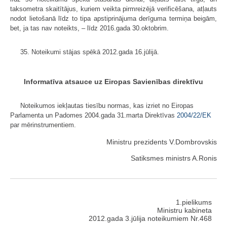
taksometra skaitītājus, kuriem veikta pirmreizējā verificēšana, atļauts
nodot lietošanā līdz to tipa apstiprinājuma derīguma termiņa beigām,
bet, ja tas nav noteikts, – līdz 2016.gada 30.oktobrim.
35. Noteikumi stājas spēkā 2012.gada 16.jūlijā.
Informatīva atsauce uz Eiropas Savienības direktīvu
Noteikumos iekļautas tiesību normas, kas izriet no Eiropas
Parlamenta un Padomes 2004.gada 31.marta Direktīvas
2004/22/EK
par mērinstrumentiem.
Ministru prezidents V.Dombrovskis
Satiksmes ministrs A.Ronis
1.pielikums
Ministru kabineta
2012.gada 3.jūlija noteikumiem Nr.468