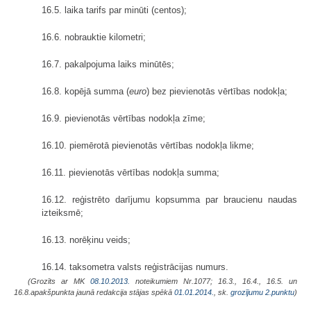
16.5. laika tarifs par minūti (centos);
16.6. nobrauktie kilometri;
16.7. pakalpojuma laiks minūtēs;
16.8. kopējā summa (
euro
) bez pievienotās vērtības nodokļa;
16.9. pievienotās vērtības nodokļa zīme;
16.10. piemērotā pievienotās vērtības nodokļa likme;
16.11. pievienotās vērtības nodokļa summa;
16.12. reģistrēto darījumu kopsumma par braucienu naudas
izteiksmē;
16.13. norēķinu veids;
16.14. taksometra valsts reģistrācijas numurs.
(Grozīts ar MK
08.10.2013.
noteikumiem Nr.1077; 16.3., 16.4., 16.5. un
16.8.apakšpunkta jaunā redakcija stājas spēkā
01.01.2014.
, sk.
grozījumu
2.punktu
)