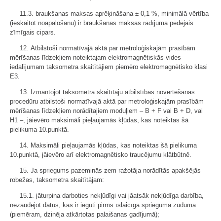
11.3. braukšanas maksas aprēķināšana ± 0,1 %, minimālā vērtība
(ieskaitot noapaļošanu) ir braukšanas maksas rādījuma pēdējais
zīmīgais cipars.
12. Atbilstoši normatīvajā aktā par metroloģiskajām prasībām
mērīšanas līdzekļiem noteiktajam elektromagnētiskās vides
iedalījumam taksometra skaitītājiem piemēro elektromagnētisko klasi
E3.
13. Izmantojot taksometra skaitītāju atbilstības novērtēšanas
procedūru atbilstoši normatīvajā aktā par metroloģiskajām prasībām
mērīšanas līdzekļiem norādītajiem moduļiem – B + F vai B + D, vai
H1 –, jāievēro maksimāli pieļaujamās kļūdas, kas noteiktas šā
pielikuma 10.punktā.
14. Maksimāli pieļaujamās kļūdas, kas noteiktas šā pielikuma
10.punktā, jāievēro arī elektromagnētisko traucējumu klātbūtnē.
15. Ja spriegums pazeminās zem ražotāja norādītās apakšējās
robežas, taksometra skaitītājam:
15.1. jāturpina darboties nekļūdīgi vai jāatsāk nekļūdīga darbība,
nezaudējot datus, kas ir iegūti pirms īslaicīga sprieguma zuduma
(piemēram, dzinēja atkārtotas palaišanas gadījumā);