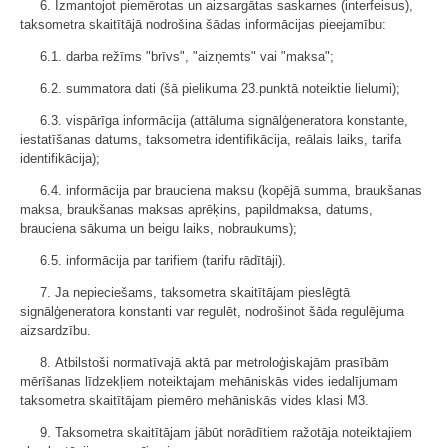
6. Izmantojot piemērotas un aizsargātas saskarnes (interfeisus),
taksometra skaitītājā nodrošina šādas informācijas pieejamību:
6.1. darba režīms "brīvs", "aizņemts" vai "maksa";
6.2. summatora dati (šā pielikuma 23.punktā noteiktie lielumi);
6.3. vispārīga informācija (attāluma signālģeneratora konstante,
iestatīšanas datums, taksometra identifikācija, reālais laiks, tarifa
identifikācija);
6.4. informācija par brauciena maksu (kopējā summa, braukšanas
maksa, braukšanas maksas aprēķins, papildmaksa, datums,
brauciena sākuma un beigu laiks, nobraukums);
6.5. informācija par tarifiem (tarifu rādītāji).
7. Ja nepieciešams, taksometra skaitītājam pieslēgtā
signālģeneratora konstanti var regulēt, nodrošinot šāda regulējuma
aizsardzību.
8. Atbilstoši normatīvajā aktā par metroloģiskajām prasībām
mērīšanas līdzekļiem noteiktajam mehāniskās vides iedalījumam
taksometra skaitītājam piemēro mehāniskās vides klasi M3.
9. Taksometra skaitītājam jābūt norādītiem ražotāja noteiktajiem