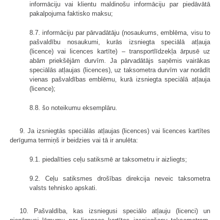
informāciju vai klientu maldinošu informāciju par piedāvātā
pakalpojuma faktisko maksu;
8.7. informāciju par pārvadātāju (nosaukums, emblēma, visu to
pašvaldību nosaukumi, kurās izsniegta speciālā atļauja
(licence) vai licences kartīte) – transportlīdzekļa ārpusē uz
abām priekšējām durvīm. Ja pārvadātājs saņēmis vairākas
speciālās atļaujas (licences), uz taksometra durvīm var norādīt
vienas pašvaldības emblēmu, kurā izsniegta speciālā atļauja
(licence);
8.8. šo noteikumu eksemplāru.
9. Ja izsniegtās speciālās atļaujas (licences) vai licences kartītes
derīguma termiņš ir beidzies vai tā ir anulēta:
9.1. piedalīties ceļu satiksmē ar taksometru ir aizliegts;
9.2. Ceļu satiksmes drošības direkcija neveic taksometra
valsts tehnisko apskati.
10. Pašvaldība, kas izsniegusi speciālo atļauju (licenci) un