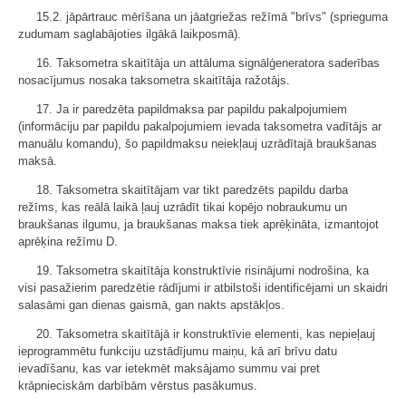
15.2. jāpārtrauc mērīšana un jāatgriežas režīmā "brīvs" (sprieguma
zudumam saglabājoties ilgākā laikposmā).
16. Taksometra skaitītāja un attāluma signālģeneratora saderības
nosacījumus nosaka taksometra skaitītāja ražotājs.
17. Ja ir paredzēta papildmaksa par papildu pakalpojumiem
(informāciju par papildu pakalpojumiem ievada taksometra vadītājs ar
manuālu komandu), šo papildmaksu neiekļauj uzrādītajā braukšanas
maksā.
18. Taksometra skaitītājam var tikt paredzēts papildu darba
režīms, kas reālā laikā ļauj uzrādīt tikai kopējo nobraukumu un
braukšanas ilgumu, ja braukšanas maksa tiek aprēķināta, izmantojot
aprēķina režīmu D.
19. Taksometra skaitītāja konstruktīvie risinājumi nodrošina, ka
visi pasažierim paredzētie rādījumi ir atbilstoši identificējami un skaidri
salasāmi gan dienas gaismā, gan nakts apstākļos.
20. Taksometra skaitītājā ir konstruktīvie elementi, kas nepieļauj
ieprogrammētu funkciju uzstādījumu maiņu, kā arī brīvu datu
ievadīšanu, kas var ietekmēt maksājamo summu vai pret
krāpnieciskām darbībām vērstus pasākumus.