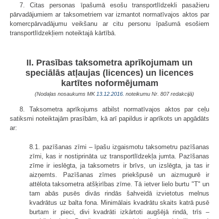
7. Citas personas īpašumā esošu transportlīdzekli pasažieru
pārvadājumiem ar taksometriem var izmantot normatīvajos aktos par
komercpārvadājumu veikšanu ar citu personu īpašumā esošiem
transportlīdzekļiem noteiktajā kārtībā.
II. Prasības taksometra aprīkojumam un
speciālās atļaujas (licences) un licences
kartītes noformējumam
(Nodaļas nosaukums MK
13.12.2016.
noteikumu Nr. 807 redakcijā)
8. Taksometra aprīkojums atbilst normatīvajos aktos par ceļu
satiksmi noteiktajām prasībām, kā arī papildus ir aprīkots un apgādāts
ar:
8.1. pazīšanas zīmi – īpašu izgaismotu taksometru pazīšanas
zīmi, kas ir nostiprināta uz transportlīdzekļa jumta. Pazīšanas
zīme ir ieslēgta, ja taksometrs ir brīvs, un izslēgta, ja tas ir
aizņemts. Pazīšanas zīmes priekšpusē un aizmugurē ir
attēlota taksometra atšķirības zīme. Tā ietver lielo burtu "T" un
tam abās pusēs divās rindās šahveidā izvietotus melnus
kvadrātus uz balta fona. Minimālais kvadrātu skaits katrā pusē
burtam ir pieci, divi kvadrāti izkārtoti augšējā rindā, trīs –