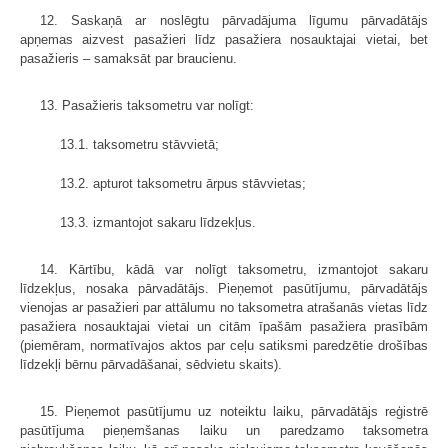
12. Saskaņā ar noslēgtu pārvadājuma līgumu pārvadātājs
apņemas aizvest pasažieri līdz pasažiera nosauktajai vietai, bet
pasažieris – samaksāt par braucienu.
13. Pasažieris taksometru var nolīgt:
13.1. taksometru stāvvietā;
13.2. apturot taksometru ārpus stāvvietas;
13.3. izmantojot sakaru līdzekļus.
14. Kārtību, kādā var nolīgt taksometru, izmantojot sakaru
līdzekļus, nosaka pārvadātājs. Pieņemot pasūtījumu, pārvadātājs
vienojas ar pasažieri par attālumu no taksometra atrašanās vietas līdz
pasažiera nosauktajai vietai un citām īpašām pasažiera prasībām
(piemēram, normatīvajos aktos par ceļu satiksmi paredzētie drošības
līdzekļi bērnu pārvadāšanai, sēdvietu skaits).
15. Pieņemot pasūtījumu uz noteiktu laiku, pārvadātājs reģistrē
pasūtījuma pieņemšanas laiku un paredzamo taksometra