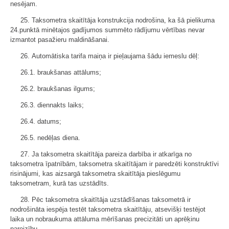
nesējam.
25. Taksometra skaitītāja konstrukcija nodrošina, ka šā pielikuma
24.punktā minētajos gadījumos summēto rādījumu vērtības nevar
izmantot pasažieru maldināšanai.
26. Automātiska tarifa maiņa ir pieļaujama šādu iemeslu dēļ:
26.1. braukšanas attālums;
26.2. braukšanas ilgums;
26.3. diennakts laiks;
26.4. datums;
26.5. nedēļas diena.
27. Ja taksometra skaitītāja pareiza darbība ir atkarīga no
taksometra īpatnībām, taksometra skaitītājam ir paredzēti konstruktīvi
risinājumi, kas aizsargā taksometra skaitītāja pieslēgumu
taksometram, kurā tas uzstādīts.
28. Pēc taksometra skaitītāja uzstādīšanas taksometrā ir
nodrošināta iespēja testēt taksometra skaitītāju, atsevišķi testējot
laika un nobraukuma attāluma mērīšanas precizitāti un aprēķinu
pareizību.