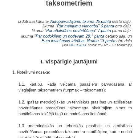
taksometriem
Izdoti saskaņā ar
Autopārvadājumu likuma
35.panta
sesto daļu,
likuma "
Par mērījumu vienotību
"
6.panta
otro daļu,
likuma "
Par atbilstības novērtēšanu
"
7.panta
pirmo daļu,
1
likuma "
Par nodokļiem un nodevām
28.
panta
ceturto daļu un
Euro
ieviešanas kārtības likuma
13.panta
otro daļu
(MK
08.10.2013.
noteikumu Nr.1077 redakcijā)
I. Vispārīgie jautājumi
1. Noteikumi nosaka:
1.1. kārtību, kādā veicama pasažieru pārvadāšana ar
vieglajiem taksometriem (turpmāk – taksometrs);
1.2. īpašās metroloģiskās un tehniskās prasības un atbilstības
novērtēšanas procedūras taksometra skaitītājiem pirms to
nonākšanas iekšējā tirgū un nodošanas lietošanā;
1.3. metroloģiskās un tehniskās prasības un atbilstības
novērtēšanas procedūras taksometra skaitītājiem, kuri ir nodoti
lietošanā (uzstādīti taksometrā);