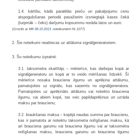
1.4. kārtību, kādā paralēlās preču un pakalpojumu cenu
atspoguļošanas periodā pasažierim izsniegtajā kases čekā
(turpmāk – čeks) darījumu kopsummu norāda latos un
euro
.
(Grozīts ar MK
08.10.2013.
noteikumiem Nr.1077)
2. Šie noteikumi neattiecas uz attāluma signālģeneratoriem.
3. Šo noteikumu izpratnē:
3.1. taksometra skaitītājs – mērierīce, kas darbojas kopā ar
signālģeneratoru un kopā ar to veido mērīšanas līdzekli. Šī
mērierīce nosaka brauciena ilgumu un aprēķina attālumu,
pamatojoties uz signālu, kas saņemts no signālģeneratora.
Pamatojoties uz aprēķināto attālumu vai noteikto brauciena
ilgumu, vai abiem kopā, tas veic papildaprēķinus un uzrāda
maksu par braucienu;
3.2. braukšanas maksa – kopējā naudas summa par braucienu,
kas ir pamatota ar noteiktu taksometra nolīgšanas maksu, kā
arī brauciena garumu vai brauciena ilgumu vai ar taksometra
nolīgšanas maksu, brauciena garumu un brauciena ilgumu