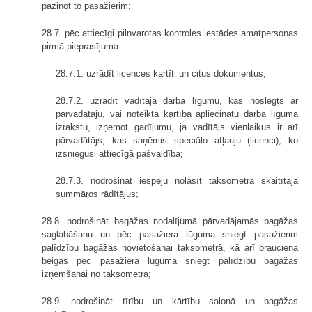
paziņot to pasažierim;
28.7. pēc attiecīgi pilnvarotas kontroles iestādes amatpersonas
pirmā pieprasījuma:
28.7.1. uzrādīt licences kartīti un citus dokumentus;
28.7.2. uzrādīt vadītāja darba līgumu, kas noslēgts ar
pārvadātāju, vai noteiktā kārtībā apliecinātu darba līguma
izrakstu, izņemot gadījumu, ja vadītājs vienlaikus ir arī
pārvadātājs, kas saņēmis speciālo atļauju (licenci), ko
izsniegusi attiecīgā pašvaldība;
28.7.3. nodrošināt iespēju nolasīt taksometra skaitītāja
summāros rādītājus;
28.8. nodrošināt bagāžas nodalījumā pārvadājamās bagāžas
saglabāšanu un pēc pasažiera lūguma sniegt pasažierim
palīdzību bagāžas novietošanai taksometrā, kā arī brauciena
beigās pēc pasažiera lūguma sniegt palīdzību bagāžas
izņemšanai no taksometra;
28.9. nodrošināt tīrību un kārtību salonā un bagāžas