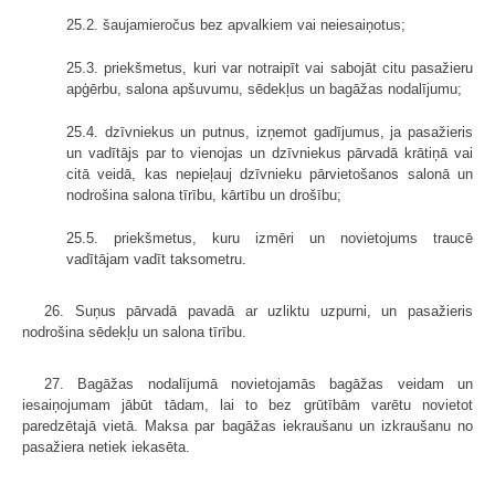
25.2. šaujamieročus bez apvalkiem vai neiesaiņotus;
25.3. priekšmetus, kuri var notraipīt vai sabojāt citu pasažieru
apģērbu, salona apšuvumu, sēdekļus un bagāžas nodalījumu;
25.4. dzīvniekus un putnus, izņemot gadījumus, ja pasažieris
un vadītājs par to vienojas un dzīvniekus pārvadā krātiņā vai
citā veidā, kas nepieļauj dzīvnieku pārvietošanos salonā un
nodrošina salona tīrību, kārtību un drošību;
25.5. priekšmetus, kuru izmēri un novietojums traucē
vadītājam vadīt taksometru.
26. Suņus pārvadā pavadā ar uzliktu uzpurni, un pasažieris
nodrošina sēdekļu un salona tīrību.
27. Bagāžas nodalījumā novietojamās bagāžas veidam un
iesaiņojumam jābūt tādam, lai to bez grūtībām varētu novietot
paredzētajā vietā. Maksa par bagāžas iekraušanu un izkraušanu no
pasažiera netiek iekasēta.