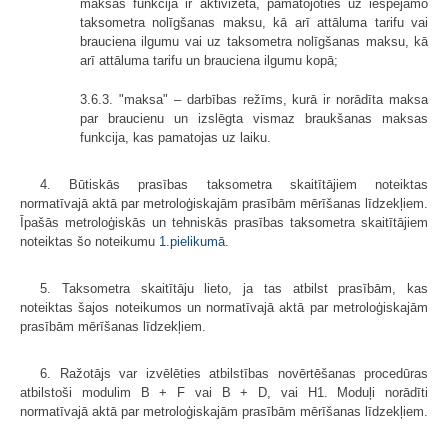
maksas funkcija ir aktivizēta, pamatojoties uz iespējamo
taksometra nolīgšanas maksu, kā arī attāluma tarifu vai
brauciena ilgumu vai uz taksometra nolīgšanas maksu, kā
arī attāluma tarifu un brauciena ilgumu kopā;
3.6.3. "maksa" – darbības režīms, kurā ir norādīta maksa
par braucienu un izslēgta vismaz braukšanas maksas
funkcija, kas pamatojas uz laiku.
4. Būtiskās prasības taksometra skaitītājiem noteiktas
normatīvajā aktā par metroloģiskajām prasībām mērīšanas līdzekļiem.
Īpašās metroloģiskās un tehniskās prasības taksometra skaitītājiem
noteiktas šo noteikumu
1.pielikumā
.
5. Taksometra skaitītāju lieto, ja tas atbilst prasībām, kas
noteiktas šajos noteikumos un normatīvajā aktā par metroloģiskajām
prasībām mērīšanas līdzekļiem.
6. Ražotājs var izvēlēties atbilstības novērtēšanas procedūras
atbilstoši modulim B + F vai B + D, vai H1. Moduļi norādīti
normatīvajā aktā par metroloģiskajām prasībām mērīšanas līdzekļiem.