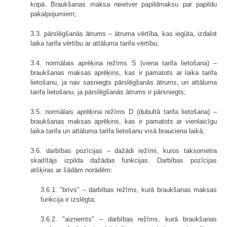
kopā. Braukšanas maksa neietver papildmaksu par papildu
pakalpojumiem;
3.3. pārslēgšanās ātrums – ātruma vērtība, kas iegūta, izdalot
laika tarifa vērtību ar attāluma tarifa vērtību;
3.4. normālais aprēķina režīms S (viena tarifa lietošana) –
braukšanas maksas aprēķins, kas ir pamatots ar laika tarifa
lietošanu, ja nav sasniegts pārslēgšanās ātrums, un attāluma
tarifa lietošanu, ja pārslēgšanās ātrums ir pārsniegts;
3.5. normālais aprēķina režīms D (dubultā tarifa lietošana) –
braukšanas maksas aprēķins, kas ir pamatots ar vienlaicīgu
laika tarifa un attāluma tarifa lietošanu visā brauciena laikā;
3.6. darbības pozīcijas – dažādi režīmi, kuros taksometra
skaitītājs izpilda dažādas funkcijas. Darbības pozīcijas
atšķiras ar šādām norādēm:
3.6.1. "brīvs" – darbības režīms, kurā braukšanas maksas
funkcija ir izslēgta;
3.6.2. "aizņemts" – darbības režīms, kurā braukšanas