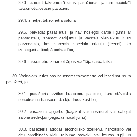
29.3. uzņemt taksometrā citus pasažierus, ja tam nepiekrīt
taksometrā esošie pasažieri;
29.4. smēķēt taksometra salonā;
29.5. pārvadāt pasažierus, ja nav noslēgts darba līgums ar
pārvadātāju, izņemot gadījumu, ja vadītājs vienlaikus ir arī
pārvadātājs, kas saņēmis speciālo atļauju (licenci), ko
izsniegusi attiecīgā pašvaldība;
29.6. taksometru izmantot ārpus vadītāja darba laika.
30. Vadītājam ir tiesības neuzņemt taksometrā vai izsēdināt no tā
pasažieri, ja:
30.1. pasažieris izvēlas braucienu pa ceļu, kura stāvoklis
nenodrošina transportlīdzekļu drošu kustību;
30.2. pasažiera apģērbs (bagāža) var nosmērēt vai sabojāt
salona sēdekļus (bagāžas nodalījumu);
30.3. pasažieris atrodas alkoholisko dzērienu, narkotisko vai
citu apreibinošo vielu reibuma stāvoklī vai izturas rupji un