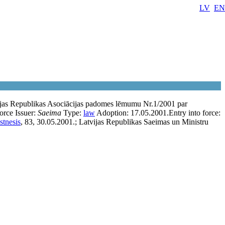
LV
EN
vijas Republikas Asociācijas padomes lēmumu Nr.1/2001 par
force
Issuer:
Saeima
Type:
law
Adoption:
17.05.2001.
Entry into force:
stnesis
, 83, 30.05.2001.; Latvijas Republikas Saeimas un Ministru