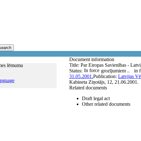
search
Document information
Title:
Par Eiropas Savienības - Lat
omes lēmumu
In force
Status:
grozījumiem ..
in 
31.05.2001.
Publication:
Latvijas Vē
anguage
Kabineta Ziņotājs, 12, 21.06.2001.
Related documents
Draft legal act
Other related documents