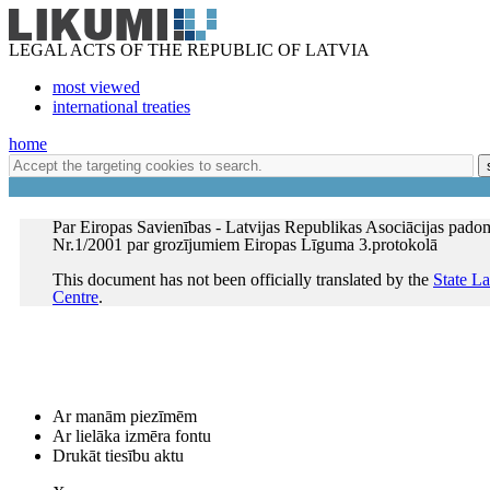
LEGAL ACTS OF THE REPUBLIC OF LATVIA
most viewed
international treaties
home
Par Eiropas Savienības - Latvijas Republikas Asociācijas pad
Nr.1/2001 par grozījumiem Eiropas Līguma 3.protokolā
This document has not been officially translated by the
State L
Centre
.
Ar manām piezīmēm
Ar lielāka izmēra fontu
Drukāt tiesību aktu