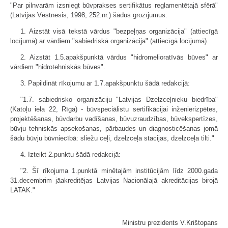
"Par pilnvarām izsniegt būvprakses sertifikātus reglamentētajā sfērā"
(Latvijas Vēstnesis, 1998, 252.nr.) šādus grozījumus:
1. Aizstāt visā tekstā vārdus "bezpeļņas organizācija" (attiecīgā
locījumā) ar vārdiem "sabiedriskā organizācija" (attiecīgā locījumā).
2. Aizstāt 1.5.apakšpunktā vārdus "hidromelioratīvās būves" ar
vārdiem "hidrotehniskās būves".
3. Papildināt rīkojumu ar 1.7.apakšpunktu šādā redakcijā:
"1.7. sabiedrisko organizāciju "Latvijas Dzelzceļnieku biedrība"
(Katoļu iela 22, Rīga) - būvspeciālistu sertifikācijai inženierizpētes,
projektēšanas, būvdarbu vadīšanas, būvuzraudzības, būvekspertīzes,
būvju tehniskās apsekošanas, pārbaudes un diagnosticēšanas jomā
šādu būvju būvniecībā: sliežu ceļi, dzelzceļa stacijas, dzelzceļa tilti."
4. Izteikt 2.punktu šādā redakcijā:
"2. Šī rīkojuma 1.punktā minētajām institūcijām līdz 2000.gada
31.decembrim jāakreditējas Latvijas Nacionālajā akreditācijas birojā
LATAK."
Ministru prezidents V.Krištopans