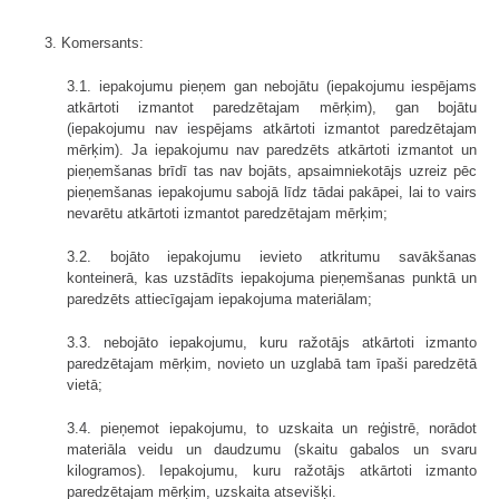
3. Komersants:
3.1. iepakojumu pieņem gan nebojātu (iepakojumu iespējams
atkārtoti izmantot paredzētajam mērķim), gan bojātu
(iepakojumu nav iespējams atkārtoti izmantot paredzētajam
mērķim). Ja iepakojumu nav paredzēts atkārtoti izmantot un
pieņemšanas brīdī tas nav bojāts, apsaimniekotājs uzreiz pēc
pieņemšanas iepakojumu sabojā līdz tādai pakāpei, lai to vairs
nevarētu atkārtoti izmantot paredzētajam mērķim;
3.2. bojāto iepakojumu ievieto atkritumu savākšanas
konteinerā, kas uzstādīts iepakojuma pieņemšanas punktā un
paredzēts attiecīgajam iepakojuma materiālam;
3.3. nebojāto iepakojumu, kuru ražotājs atkārtoti izmanto
paredzētajam mērķim, novieto un uzglabā tam īpaši paredzētā
vietā;
3.4. pieņemot iepakojumu, to uzskaita un reģistrē, norādot
materiāla veidu un daudzumu (skaitu gabalos un svaru
kilogramos). Iepakojumu, kuru ražotājs atkārtoti izmanto
paredzētajam mērķim, uzskaita atsevišķi.