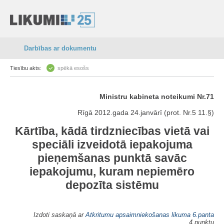
Darbības ar dokumentu
Tiesību akts:
spēkā esošs
Ministru kabineta noteikumi Nr.71
Rīgā 2012.gada 24.janvārī (prot. Nr.5 11.§)
Kārtība, kādā tirdzniecības vietā vai
speciāli izveidotā iepakojuma
pieņemšanas punktā savāc
iepakojumu, kuram nepiemēro
depozīta sistēmu
Izdoti saskaņā ar
Atkritumu apsaimniekošanas likuma
6.panta
4.punktu