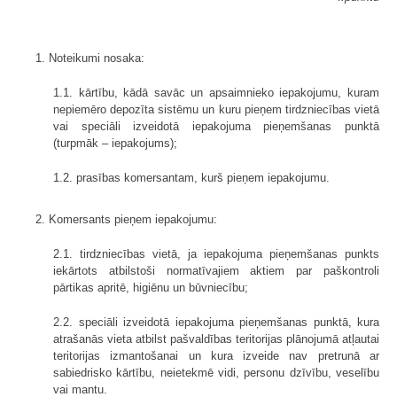
1. Noteikumi nosaka:
1.1. kārtību, kādā savāc un apsaimnieko iepakojumu, kuram
nepiemēro depozīta sistēmu un kuru pieņem tirdzniecības vietā
vai speciāli izveidotā iepakojuma pieņemšanas punktā
(turpmāk – iepakojums);
1.2. prasības komersantam, kurš pieņem iepakojumu.
2. Komersants pieņem iepakojumu:
2.1. tirdzniecības vietā, ja iepakojuma pieņemšanas punkts
iekārtots atbilstoši normatīvajiem aktiem par paškontroli
pārtikas apritē, higiēnu un būvniecību;
2.2. speciāli izveidotā iepakojuma pieņemšanas punktā, kura
atrašanās vieta atbilst pašvaldības teritorijas plānojumā atļautai
teritorijas izmantošanai un kura izveide nav pretrunā ar
sabiedrisko kārtību, neietekmē vidi, personu dzīvību, veselību
vai mantu.