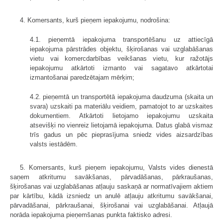
4. Komersants, kurš pieņem iepakojumu, nodrošina:
4.1. pieņemtā iepakojuma transportēšanu uz attiecīgā
iepakojuma pārstrādes objektu, šķirošanas vai uzglabāšanas
vietu vai komercdarbības veikšanas vietu, kur ražotājs
iepakojumu atkārtoti izmanto vai sagatavo atkārtotai
izmantošanai paredzētajam mērķim;
4.2. pieņemtā un transportētā iepakojuma daudzuma (skaita un
svara) uzskaiti pa materiālu veidiem, pamatojot to ar uzskaites
dokumentiem. Atkārtoti lietojamo iepakojumu uzskaita
atsevišķi no vienreiz lietojamā iepakojuma. Datus glabā vismaz
trīs gadus un pēc pieprasījuma sniedz vides aizsardzības
valsts iestādēm.
5. Komersants, kurš pieņem iepakojumu, Valsts vides dienestā
saņem atkritumu savākšanas, pārvadāšanas, pārkraušanas,
šķirošanas vai uzglabāšanas atļauju saskaņā ar normatīvajiem aktiem
par kārtību, kādā izsniedz un anulē atļauju atkritumu savākšanai,
pārvadāšanai, pārkraušanai, šķirošanai vai uzglabāšanai. Atļaujā
norāda iepakojuma pieņemšanas punkta faktisko adresi.