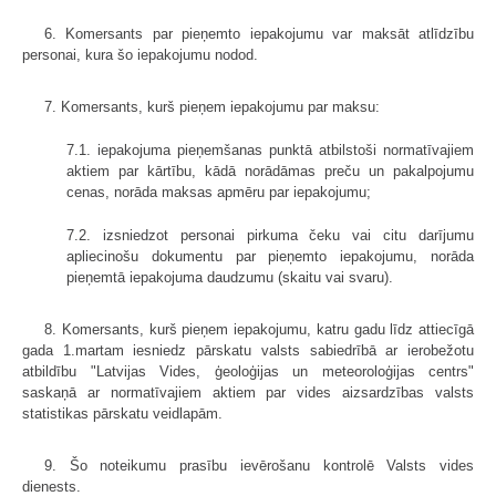
6. Komersants par pieņemto iepakojumu var maksāt atlīdzību
personai, kura šo iepakojumu nodod.
7. Komersants, kurš pieņem iepakojumu par maksu:
7.1. iepakojuma pieņemšanas punktā atbilstoši normatīvajiem
aktiem par kārtību, kādā norādāmas preču un pakalpojumu
cenas, norāda maksas apmēru par iepakojumu;
7.2. izsniedzot personai pirkuma čeku vai citu darījumu
apliecinošu dokumentu par pieņemto iepakojumu, norāda
pieņemtā iepakojuma daudzumu (skaitu vai svaru).
8. Komersants, kurš pieņem iepakojumu, katru gadu līdz attiecīgā
gada 1.martam iesniedz pārskatu valsts sabiedrībā ar ierobežotu
atbildību "Latvijas Vides, ģeoloģijas un meteoroloģijas centrs"
saskaņā ar normatīvajiem aktiem par vides aizsardzības valsts
statistikas pārskatu veidlapām.
9. Šo noteikumu prasību ievērošanu kontrolē Valsts vides
dienests.