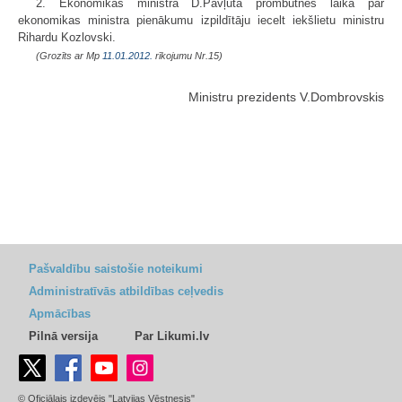
2. Ekonomikas ministra D.Pavļuta prombūtnes laikā par
ekonomikas ministra pienākumu izpildītāju iecelt iekšlietu ministru
Rihardu Kozlovski.
(Grozīts ar Mp
11.01.2012.
rīkojumu Nr.15)
Ministru prezidents V.Dombrovskis
Pašvaldību saistošie noteikumi
Administratīvās atbildības ceļvedis
Apmācības
Pilnā versija
Par Likumi.lv
© Oficiālais izdevējs "Latvijas Vēstnesis"