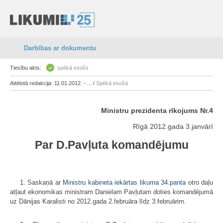
Darbības ar dokumentu
Tiesību akts:
spēkā esošs
Attēlotā redakcija: 11.01.2012. - ... /
Spēkā esošā
Ministru prezidenta rīkojums Nr.4
Rīgā 2012.gada 3.janvārī
Par D.Pavļuta komandējumu
1. Saskaņā ar
Ministru kabineta iekārtas likuma
34.panta
otro daļu
atļaut ekonomikas ministram Danielam Pavļutam doties komandējumā
uz Dānijas Karalisti no 2012.gada 2.februāra līdz 3.februārim.