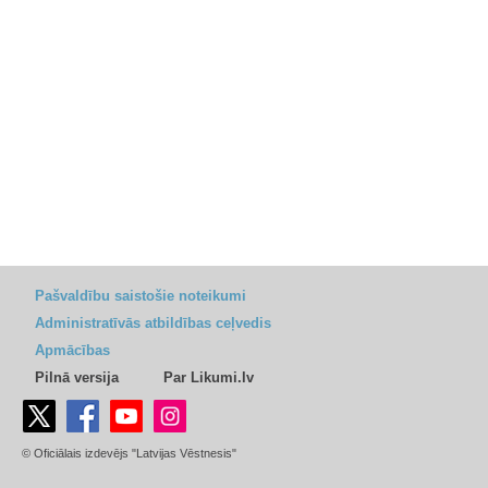
Pašvaldību saistošie noteikumi
Administratīvās atbildības ceļvedis
Apmācības
Pilnā versija
Par Likumi.lv
© Oficiālais izdevējs "Latvijas Vēstnesis"