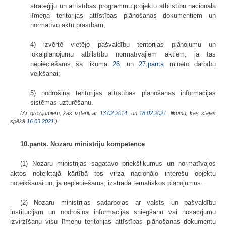
stratēģiju un attīstības programmu projektu atbilstību nacionālā
līmeņa teritorijas attīstības plānošanas dokumentiem un
normatīvo aktu prasībām;
4) izvērtē vietējo pašvaldību teritorijas plānojumu un
lokālplānojumu atbilstību normatīvajiem aktiem, ja tas
nepieciešams šā likuma
26.
un
27.pantā
minēto darbību
veikšanai;
5) nodrošina teritorijas attīstības plānošanas informācijas
sistēmas uzturēšanu.
(Ar grozījumiem, kas izdarīti ar
13.02.2014.
un
18.02.2021
. likumu, kas stājas
spēkā
16.03.2021.
)
10.pants. Nozaru ministriju kompetence
(1) Nozaru ministrijas sagatavo priekšlikumus un normatīvajos
aktos noteiktajā kārtībā tos virza nacionālo interešu objektu
noteikšanai un, ja nepieciešams, izstrādā tematiskos plānojumus.
(2) Nozaru ministrijas sadarbojas ar valsts un pašvaldību
institūcijām un nodrošina informācijas sniegšanu vai nosacījumu
izvirzīšanu visu līmeņu teritorijas attīstības plānošanas dokumentu