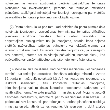
noteikumi, ar kuriem apstiprināts vietējās pašvaldības teritorijas
plānojums vai lokālplānojums, persona par teritorijas attīstības
plānošanu atbildīgajai ministrijai var iesniegt iesniegumu par vietējās
pašvaldības teritorijas plānojumu vai lokālplānojumu.
(2) Desmit dienu laikā pēc tam, kad beidzies šā panta pirmajā daļā
noteiktais iesniegumu iesniegšanas termiņš, par teritorijas attīstības
plānošanu atbildīgā ministrija informē vietējo pašvaldību par
saņemtajiem iesniegumiem un, ja iespējams, norāda, kādā apjomā
vietējās pašvaldības teritorijas plānojumu vai lokālplānojumus var
īstenot līdz dienai, kad tiks izdots ministra rīkojums vai, ja iesniegumi
nav saņemti, informē par to vietējo pašvaldību, norādot dienu, kad
pašvaldība var uzsākt attiecīgo saistošo noteikumu īstenošanu.
(3) Mēneša laikā no dienas, kad beidzies iesniegumu iesniegšanas
termiņš, par teritorijas attīstības plānošanu atbildīgā ministrija izvērtē
šā panta pirmajā daļā noteiktajā kārtībā iesniegtos iesniegumus. Ja,
izskatot iesniegumu, tiek konstatēti teritorijas plānojuma,
lokālplānojuma vai to daļas izstrādes procedūras pārkāpumi vai
neatbilstība normatīvo aktu prasībām, ministrs izdod rīkojumu apturēt
saistošos noteikumus, informējot par to iesnieguma iesniedzēju. Ja
pārkāpumi nav konstatēti, par teritorijas attīstības plānošanu atbildīgā
ministrija sniedz atbildi uz iesniegumu. Uz iesniegumu dotā atbilde