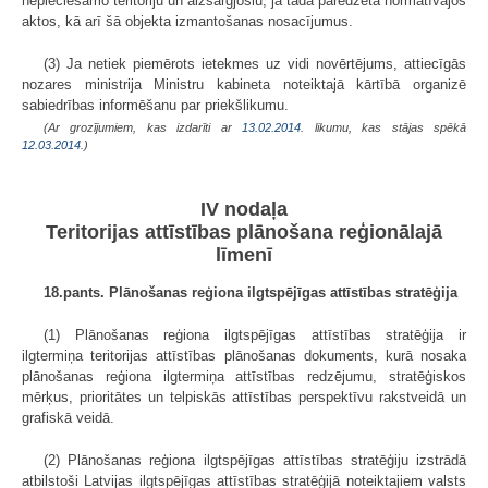
nepieciešamo teritoriju un aizsargjoslu, ja tāda paredzēta normatīvajos
aktos, kā arī šā objekta izmantošanas nosacījumus.
(3) Ja netiek piemērots ietekmes uz vidi novērtējums, attiecīgās
nozares ministrija Ministru kabineta noteiktajā kārtībā organizē
sabiedrības informēšanu par priekšlikumu.
(Ar grozījumiem, kas izdarīti ar
13.02.2014
. likumu, kas stājas spēkā
12.03.2014.
)
IV nodaļa
Teritorijas attīstības plānošana reģionālajā
līmenī
18.pants. Plānošanas reģiona ilgtspējīgas attīstības stratēģija
(1) Plānošanas reģiona ilgtspējīgas attīstības stratēģija ir
ilgtermiņa teritorijas attīstības plānošanas dokuments, kurā nosaka
plānošanas reģiona ilgtermiņa attīstības redzējumu, stratēģiskos
mērķus, prioritātes un telpiskās attīstības perspektīvu rakstveidā un
grafiskā veidā.
(2) Plānošanas reģiona ilgtspējīgas attīstības stratēģiju izstrādā
atbilstoši Latvijas ilgtspējīgas attīstības stratēģijā noteiktajiem valsts