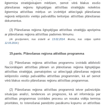
ilgtermiņa stratēģiskajiem mērķiem, ņemot vērā blakus esošo
plānošanas reģionu ilgtspējīgas attīstības stratēģijās noteiktos
ilgtermiņa attīstības mērķus un izvērtējot attiecīgajā plānošanas
reģionā ietilpstošo vietējo pašvaldību teritorijas attīstības plānošanas
dokumentus.
(3) Plānošanas reģiona ilgtspējīgas attīstības stratēģiju apstiprina
ar plānošanas reģiona attīstības padomes lēmumu.
(Ar grozījumiem, kas izdarīti ar
13.02.2014
. likumu, kas stājas spēkā
12.03.2014.
)
19.pants. Plānošanas reģiona attīstības programma
(1) Plānošanas reģiona attīstības programmu izstrādā atbilstoši
Nacionālajam attīstības plānam un plānošanas reģiona ilgtspējīgas
attīstības stratēģijai, pamatojoties uz attiecīgajā plānošanas reģionā
ietilpstošo vietējo pašvaldību attīstības programmām, kā arī ņemot
vērā blakus esošo plānošanas reģionu attīstības programmas.
(2) Plānošanas reģiona attīstības programmā ietver pašreizējās
situācijas analīzi, tendences un prognozes, kā arī informāciju par
attīstības programmas izstrādes procesu un nosaka vidēja termiņa
prioritātes, to īstenošanai paredzēto pasākumu kopumu un attīstības