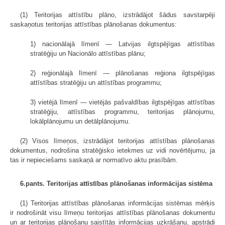
(1) Teritorijas attīstību plāno, izstrādājot šādus savstarpēji
saskaņotus teritorijas attīstības plānošanas dokumentus:
1) nacionālajā līmenī — Latvijas ilgtspējīgas attīstības
stratēģiju un Nacionālo attīstības plānu;
2) reģionālajā līmenī — plānošanas reģiona ilgtspējīgas
attīstības stratēģiju un attīstības programmu;
3) vietējā līmenī — vietējās pašvaldības ilgtspējīgas attīstības
stratēģiju, attīstības programmu, teritorijas plānojumu,
lokālplānojumu un detālplānojumu.
(2) Visos līmeņos, izstrādājot teritorijas attīstības plānošanas
dokumentus, nodrošina stratēģisko ietekmes uz vidi novērtējumu, ja
tas ir nepieciešams saskaņā ar normatīvo aktu prasībām.
6.pants. Teritorijas attīstības plānošanas informācijas sistēma
(1) Teritorijas attīstības plānošanas informācijas sistēmas mērķis
ir nodrošināt visu līmeņu teritorijas attīstības plānošanas dokumentu
un ar teritorijas plānošanu saistītās informācijas uzkrāšanu, apstrādi