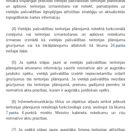
nosaka vispārīgās prasības vietējās pašvaldības teritorijas plānošanai
un apbūvei, teritorijas izmantošanu var noteikt, pamatojoties uz
vietējās pašvaldības ilgtspējīgas attīstības stratēģiju un aktualizētās
topogrāfiskās kartes informāciju.
(4) Vietējās pašvaldības teritorijas plānojumā noteiktā funkcionālā
zonējuma vai teritorijas izmantošanas un apbūves noteikumu
izmaiņas izstrādā kā vietējās pašvaldības teritorijas plānojuma
grozījumus vai kā lokālplānojumu atbilstoši šā likuma
24.panta
trešajai daļai.
(5) Ja spēkā stājas jauni ar vietējās pašvaldības teritorijas
plānojumā ietveramo informāciju saistīti normatīvie akti ar augstāku
juridisko spēku, vietējā pašvaldība izvērtē nepieciešamību izdarīt
grozījumus tās teritorijas plānojumā. Ja vietējā pašvaldība neizdara
grozījumus tās teritorijas plānojumā, pretrunu gadījumā piemēro tā
normatīvā akta prasības, kuram ir augstāks juridiskais spēks.
(6) Inženierkomunikāciju tīklus un objektus atļauts ierīkot jebkurā
teritorijas plānojumā noteiktajā funkcionālajā zonā, ievērojot šā likuma
7.panta
6.punktā minēto Ministru kabineta noteikumu un citu
normatīvo aktu prasības.
(7) Ja spēkā stājas jauns augstāka līmeņa teritorijas attīstības