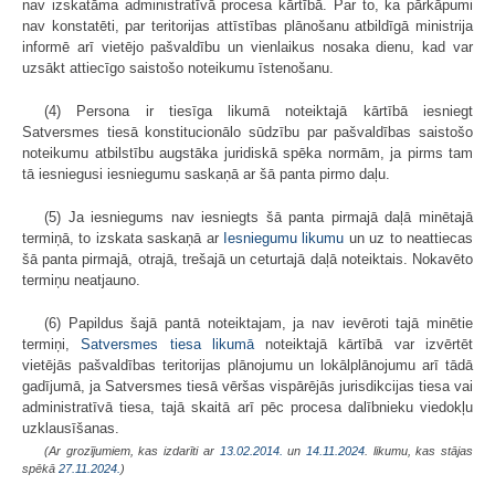
nav izskatāma administratīvā procesa kārtībā. Par to, ka pārkāpumi
nav konstatēti, par teritorijas attīstības plānošanu atbildīgā ministrija
informē arī vietējo pašvaldību un vienlaikus nosaka dienu, kad var
uzsākt attiecīgo saistošo noteikumu īstenošanu.
(4) Persona ir tiesīga likumā noteiktajā kārtībā iesniegt
Satversmes tiesā konstitucionālo sūdzību par pašvaldības saistošo
noteikumu atbilstību augstāka juridiskā spēka normām, ja pirms tam
tā iesniegusi iesniegumu saskaņā ar šā panta pirmo daļu.
(5) Ja iesniegums nav iesniegts šā panta pirmajā daļā minētajā
termiņā, to izskata saskaņā ar
Iesniegumu likumu
un uz to neattiecas
šā panta pirmajā, otrajā, trešajā un ceturtajā daļā noteiktais. Nokavēto
termiņu neatjauno.
(6) Papildus šajā pantā noteiktajam, ja nav ievēroti tajā minētie
termiņi,
Satversmes tiesa likumā
noteiktajā kārtībā var izvērtēt
vietējās pašvaldības teritorijas plānojumu un lokālplānojumu arī tādā
gadījumā, ja Satversmes tiesā vēršas vispārējās jurisdikcijas tiesa vai
administratīvā tiesa, tajā skaitā arī pēc procesa dalībnieku viedokļu
uzklausīšanas.
(Ar grozījumiem, kas izdarīti ar
13.02.2014.
un
14.11.2024
. likumu, kas stājas
spēkā
27.11.2024.
)