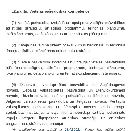
12.pants. Vietējās pašvaldības kompetence
(1) Vietējā pašvaldība izstrādā un apstiprina vietējās pašvaldības
attīstības stratēģiju, attīstības programmu, teritorijas plānojumu,
lokālplānojumus, detālplānojumus un tematiskos plānojumus.
(2) Vietējā pašvaldība sniedz priekšlikumus nacionālā un reģionālā
līmeņa attīstības plānošanas dokumentu izstrādei.
(3) Vietējā pašvaldība koordinē un uzrauga vietējās pašvaldības
attīstības stratēģijas, attīstības programmas, teritorijas plānojuma,
lokālplānojumu, detālplānojumu un tematisko plānojumu īstenošanu.
(4) Daugavpils valstspilsētas pašvaldība un Augšdaugavas
novads, Liepājas valstspilsētas pašvaldība un Dienvidkurzemes
novads, Rēzeknes valstspilsētas pašvaldība un Rēzeknes novads,
Jelgavas valstspilsētas pašvaldība un Jelgavas novads, Ventspils
valstspilsētas pašvaldība un Ventspils novads veido kopīgu
sadarbības institūciju, lai šajā likumā noteiktajā kārtībā nodrošinātu
kopēju integrētu ilgtspējīgas attīstības stratēģiju un attīstības
programmu izstrādi visai teritorijai.
(Ar grozījumiem, kas izdarīti ar
18.02.2021
. likumu, kas stājas spēkā