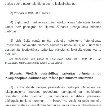
stājas spēkā nākamajā dienā pēc to izsludināšanas.
(3)
(Izslēgta ar
18.02.2021
. likumu)
(4) Šajā pantā minētie saistošie noteikumi nav īstenojami tikmēr,
kamēr nav pabeigtas šā likuma
27.panta
trešajā daļā minētās
darbības.
(5) Līdz šajā pantā minēto saistošo noteikumu īstenošanas
uzsākšanai pašvaldība piemēro saistošos noteikumus, ar kuriem tika
apstiprināts iepriekšējais teritorijas plānojums, lokālplānojums vai to
grozījumi.
(Ar grozījumiem, kas izdarīti ar 24.05.2012., 13.02.2014., 18.02.2021. un
14.11.2024
. likumu, kas stājas spēkā
27.11.2024.
)
26.pants. Vietējās pašvaldības teritorijas plānojuma un
lokālplānojuma darbības apturēšana pēc ministra iniciatīvas
(1) Ja konstatēti vietējās pašvaldības teritorijas plānojuma vai
lokālplānojuma izstrādes procedūras pārkāpumi vai neatbilstība
normatīvo aktu prasībām, par teritorijas attīstības plānošanu
atbildīgais ministrs (turpmāk — ministrs) ne vēlāk kā sešu mēnešu
laikā pēc vietējās pašvaldības teritorijas plānojuma vai lokālplānojuma