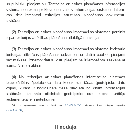
un publisku pieejamību. Teritorijas attīstības plānošanas informācijas
sistēma nodrošina piekļuvi citu valsts informācijas sistēmu datiem,
kas tiek izmantoti teritorijas attīstības plānošanas dokumentu
izstrādei.
(2) Teritorijas attīstības plānošanas informācijas sistēmas pārzinis
ir par teritorijas attīstības plānošanu atbildīgā ministrija.
(3) Teritorijas attīstības plānošanas informācijas sistēmā ievietotie
teritorijas attīstības plānošanas dokumenti un dati ir publiski pieejami
bez maksas, izņemot datus, kuru pieejamība ir ierobežota saskaņā ar
normatīvajiem aktiem.
(4) No teritorijas attīstības plānošanas informācijas sistēmas
lejupielādētas ģeotelpisko datu kopas vai tādas ģeotelpisko datu
kopas, kurām ir nodrošināta tieša piekļuve no citām informācijas
sistēmām, izmanto atbilstoši ģeotelpisko datu kopas turētāja
reglamentētajiem noteikumiem.
(Ar grozījumiem, kas izdarīti ar
13.02.2014
. likumu, kas stājas spēkā
12.03.2014.
)
II nodaļa