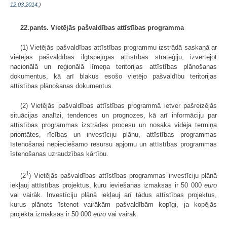
12.03.2014.
)
22.pants. Vietējās pašvaldības attīstības programma
(1) Vietējās pašvaldības attīstības programmu izstrādā saskaņā ar
vietējās pašvaldības ilgtspējīgas attīstības stratēģiju, izvērtējot
nacionālā un reģionālā līmeņa teritorijas attīstības plānošanas
dokumentus, kā arī blakus esošo vietējo pašvaldību teritorijas
attīstības plānošanas dokumentus.
(2) Vietējās pašvaldības attīstības programmā ietver pašreizējās
situācijas analīzi, tendences un prognozes, kā arī informāciju par
attīstības programmas izstrādes procesu un nosaka vidēja termiņa
prioritātes, rīcības un investīciju plānu, attīstības programmas
īstenošanai nepieciešamo resursu apjomu un attīstības programmas
īstenošanas uzraudzības kārtību.
1
(2
) Vietējās pašvaldības attīstības programmas investīciju plānā
iekļauj attīstības projektus, kuru ieviešanas izmaksas ir 50 000
euro
vai vairāk. Investīciju plānā iekļauj arī tādus attīstības projektus,
kurus plānots īstenot vairākām pašvaldībām kopīgi, ja kopējās
projekta izmaksas ir 50 000
euro
vai vairāk.