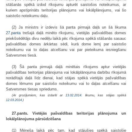
stāšanās spēkā izdod rīkojumu apturēt saistošos noteikumus, ar
kuriem apstiprināts teritorijas plānojums vai lokālplānojums, vai šo
saistošo noteikumu daļu.
(2) Ja ministrs ir izdevis šā panta pirmajā daļā un šā likuma
27.panta
trešajā daļā minēto rīkojumu, vietējās pašvaldības domes
priekšsēdētājs divu nedēļu laikā pēc rīkojuma spēkā stāšanās sasauc
pašvaldības domes ārkārtas sēdi, kurā dome lemj par saistošo
noteikumu vai to daļas atcelšanu vai par pieteikuma iesniegšanu
Satversmes tiesā.
(3) Šā panta pirmajā daļā minētais rīkojums aptur vietējās
pašvaldības teritorijas plānojuma vai lokālplānojuma darbību rīkojumā
norādītajā daļā līdz dienai, kad stājas spēkā vietējās pašvaldības
domes lēmums par saistošo noteikumu vai to daļas atcelšanu vai
Satversmes tiesas spriedums.
(Ar grozījumiem, kas izdarīti ar
13.02.2014
. likumu, kas stājas spēkā
12.03.2014.
)
27.pants. Vietējās pašvaldības teritorijas plānojuma un
lokālplānojuma pārsūdzēšana
(1) Mēneša laikā pēc tam, kad stājušies spēkā saistošie