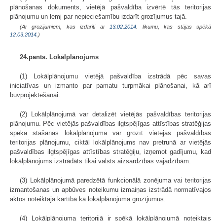
plānošanas dokuments, vietējā pašvaldība izvērtē tās teritorijas
plānojumu un lemj par nepieciešamību izdarīt grozījumus tajā.
(Ar grozījumiem, kas izdarīti ar
13.02.2014
. likumu, kas stājas spēkā
12.03.2014.
)
24.pants. Lokālplānojums
(1) Lokālplānojumu vietējā pašvaldība izstrādā pēc savas
iniciatīvas un izmanto par pamatu turpmākai plānošanai, kā arī
būvprojektēšanai.
(2) Lokālplānojumā var detalizēt vietējās pašvaldības teritorijas
plānojumu. Pēc vietējās pašvaldības ilgtspējīgas attīstības stratēģijas
spēkā stāšanās lokālplānojumā var grozīt vietējās pašvaldības
teritorijas plānojumu, ciktāl lokālplānojums nav pretrunā ar vietējās
pašvaldības ilgtspējīgas attīstības stratēģiju, izņemot gadījumu, kad
lokālplānojums izstrādāts tikai valsts aizsardzības vajadzībām.
(3) Lokālplānojumā paredzētā funkcionālā zonējuma vai teritorijas
izmantošanas un apbūves noteikumu izmaiņas izstrādā normatīvajos
aktos noteiktajā kārtībā kā lokālplānojuma grozījumus.
(4) Lokālplānojuma teritorijā ir spēkā lokālplānojumā noteiktais