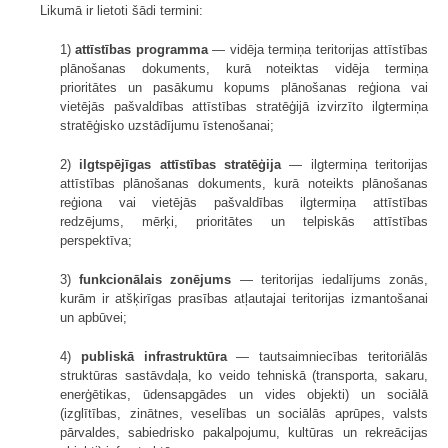
Likumā ir lietoti šādi termini:
1)
attīstības programma
— vidēja termiņa teritorijas attīstības
plānošanas dokuments, kurā noteiktas vidēja termiņa
prioritātes un pasākumu kopums plānošanas reģiona vai
vietējās pašvaldības attīstības stratēģijā izvirzīto ilgtermiņa
stratēģisko uzstādījumu īstenošanai;
2)
ilgtspējīgas attīstības stratēģija
— ilgtermiņa teritorijas
attīstības plānošanas dokuments, kurā noteikts plānošanas
reģiona vai vietējās pašvaldības ilgtermiņa attīstības
redzējums, mērķi, prioritātes un telpiskās attīstības
perspektīva;
3)
funkcionālais zonējums
— teritorijas iedalījums zonās,
kurām ir atšķirīgas prasības atļautajai teritorijas izmantošanai
un apbūvei;
4)
publiskā infrastruktūra
— tautsaimniecības teritoriālās
struktūras sastāvdaļa, ko veido tehniskā (transporta, sakaru,
enerģētikas, ūdensapgādes un vides objekti) un sociālā
(izglītības, zinātnes, veselības un sociālās aprūpes, valsts
pārvaldes, sabiedrisko pakalpojumu, kultūras un rekreācijas