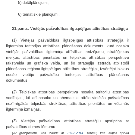
5) detālplānojumi;
6) tematiskie plānojumi.
21.pants. Vietējās pašvaldības ilgtspējīgas attīstības stratēģija
(1) Vietējās pašvaldības ilgtspējīgas attīstības stratēģija ir
ilgtermiņa teritorijas attīstības plānošanas dokuments, kurā nosaka
vietējās pašvaldības ilgtermiņa attīstības redzējumu, stratēģiskos
mērķus, attīstības prioritātes un telpiskās attīstības perspektīvu
rakstveidā un grafiskā veidā, un šo stratēģiju izstrādā atbilstoši
plānošanas reģiona ilgtspējīgas attīstības stratēģijai, izvērtējot blakus
esošo vietējo pašvaldību teritorijas attīstības plānošanas
dokumentus.
(2) Telpiskās attīstības perspektīvā nosaka teritoriju attīstības
vadlīnijas, kā arī nosaka un shematiski attēlo vietējās pašvaldības
nozīmīgākās telpiskās struktūras, attīstības prioritātes un vēlamās
ilgtermiņa izmaiņas.
(3) Vietējās pašvaldības attīstības stratēģiju apstiprina ar
pašvaldības domes lēmumu.
(Ar grozījumiem, kas izdarīti ar
13.02.2014
. likumu, kas stājas spēkā