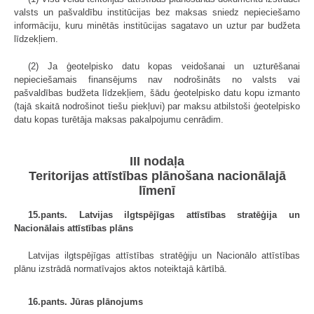
valsts un pašvaldību institūcijas bez maksas sniedz nepieciešamo
informāciju, kuru minētās institūcijas sagatavo un uztur par budžeta
līdzekļiem.
(2) Ja ģeotelpisko datu kopas veidošanai un uzturēšanai
nepieciešamais finansējums nav nodrošināts no valsts vai
pašvaldības budžeta līdzekļiem, šādu ģeotelpisko datu kopu izmanto
(tajā skaitā nodrošinot tiešu piekļuvi) par maksu atbilstoši ģeotelpisko
datu kopas turētāja maksas pakalpojumu cenrādim.
III nodaļa
Teritorijas attīstības plānošana nacionālajā
līmenī
15.pants. Latvijas ilgtspējīgas attīstības stratēģija un
Nacionālais attīstības plāns
Latvijas ilgtspējīgas attīstības stratēģiju un Nacionālo attīstības
plānu izstrādā normatīvajos aktos noteiktajā kārtībā.
16.pants. Jūras plānojums