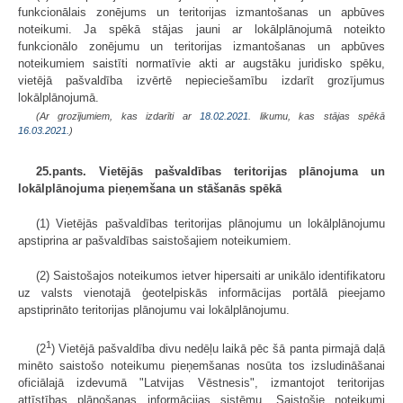
funkcionālais zonējums un teritorijas izmantošanas un apbūves
noteikumi. Ja spēkā stājas jauni ar lokālplānojumā noteikto
funkcionālo zonējumu un teritorijas izmantošanas un apbūves
noteikumiem saistīti normatīvie akti ar augstāku juridisko spēku,
vietējā pašvaldība izvērtē nepieciešamību izdarīt grozījumus
lokālplānojumā.
(Ar grozījumiem, kas izdarīti ar
18.02.2021
. likumu, kas stājas spēkā
16.03.2021.
)
25.pants. Vietējās pašvaldības teritorijas plānojuma un
lokālplānojuma pieņemšana un stāšanās spēkā
(1) Vietējās pašvaldības teritorijas plānojumu un lokālplānojumu
apstiprina ar pašvaldības saistošajiem noteikumiem.
(2) Saistošajos noteikumos ietver hipersaiti ar unikālo identifikatoru
uz valsts vienotajā ģeotelpiskās informācijas portālā pieejamo
apstiprināto teritorijas plānojumu vai lokālplānojumu.
1
(2
) Vietējā pašvaldība divu nedēļu laikā pēc šā panta pirmajā daļā
minēto saistošo noteikumu pieņemšanas nosūta tos izsludināšanai
oficiālajā izdevumā "Latvijas Vēstnesis", izmantojot teritorijas
attīstības plānošanas informācijas sistēmu. Saistošie noteikumi