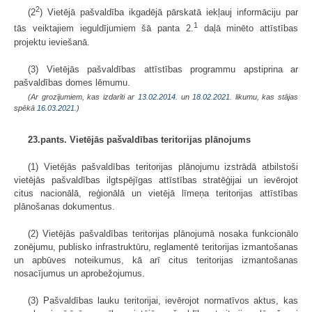
2
(2
) Vietējā pašvaldība ikgadējā pārskatā iekļauj informāciju par
1
tās veiktajiem ieguldījumiem šā panta 2.
daļā minēto attīstības
projektu ieviešanā.
(3) Vietējās pašvaldības attīstības programmu apstiprina ar
pašvaldības domes lēmumu.
(Ar grozījumiem, kas izdarīti ar
13.02.2014.
un
18.02.2021
. likumu, kas stājas
spēkā
16.03.2021.
)
23.pants. Vietējās pašvaldības teritorijas plānojums
(1) Vietējās pašvaldības teritorijas plānojumu izstrādā atbilstoši
vietējās pašvaldības ilgtspējīgas attīstības stratēģijai un ievērojot
citus nacionālā, reģionālā un vietējā līmeņa teritorijas attīstības
plānošanas dokumentus.
(2) Vietējās pašvaldības teritorijas plānojumā nosaka funkcionālo
zonējumu, publisko infrastruktūru, reglamentē teritorijas izmantošanas
un apbūves noteikumus, kā arī citus teritorijas izmantošanas
nosacījumus un aprobežojumus.
(3) Pašvaldības lauku teritorijai, ievērojot normatīvos aktus, kas