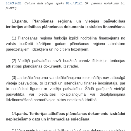
16.03.2021.
Ceturtā daļa stājas spēkā
01.07.2021.
Sk. pārejas noteikumu 18.
punktu)
13.pants. Plānošanas reģiona un vietējās pašvaldības
teritorijas attīstības plānošanas dokumentu izstrādes finansēšana
(1) Plānošanas reģiona funkciju izpildi nodrošina finansējums no
valsts budžetā kārtējam gadam plānošanas reģiona atbalstam
paredzētajiem līdzekļiem un no citiem līdzekļiem.
(2) Vietējā pašvaldība savā budžetā paredz līdzekļus teritorijas
attīstības plānošanas dokumentu izstrādei.
(3) Ja lokālplānojuma vai detālplānojuma ierosinātājs nav attiecīgā
vietējā pašvaldība, to izstrādi un īstenošanu finansē ierosinātājs, par
to noslēdzot līgumu ar vietējo pašvaldību. Šādā gadījumā vietējā
pašvaldība var piedalīties lokālplānojuma vai detālplānojuma
līdzfinansēšanā normatīvajos aktos noteiktajā kārtībā.
14.pants. Teritorijas attīstības plānošanas dokumentu izstrādei
nepieciešamo datu un informācijas sniegšana
(1) Visu veidu teritorijas attīstības plānošanas dokumentu izstrādei