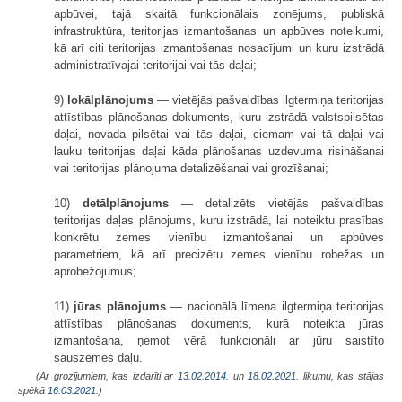
apbūvei, tajā skaitā funkcionālais zonējums, publiskā
infrastruktūra, teritorijas izmantošanas un apbūves noteikumi,
kā arī citi teritorijas izmantošanas nosacījumi un kuru izstrādā
administratīvajai teritorijai vai tās daļai;
9)
lokālplānojums
— vietējās pašvaldības ilgtermiņa teritorijas
attīstības plānošanas dokuments, kuru izstrādā valstspilsētas
daļai, novada pilsētai vai tās daļai, ciemam vai tā daļai vai
lauku teritorijas daļai kāda plānošanas uzdevuma risināšanai
vai teritorijas plānojuma detalizēšanai vai grozīšanai;
10)
detālplānojums
— detalizēts vietējās pašvaldības
teritorijas daļas plānojums, kuru izstrādā, lai noteiktu prasības
konkrētu zemes vienību izmantošanai un apbūves
parametriem, kā arī precizētu zemes vienību robežas un
aprobežojumus;
11)
jūras plānojums
— nacionālā līmeņa ilgtermiņa teritorijas
attīstības plānošanas dokuments, kurā noteikta jūras
izmantošana, ņemot vērā funkcionāli ar jūru saistīto
sauszemes daļu.
(Ar grozījumiem, kas izdarīti ar
13.02.2014.
un
18.02.2021
. likumu, kas stājas
spēkā
16.03.2021.
)