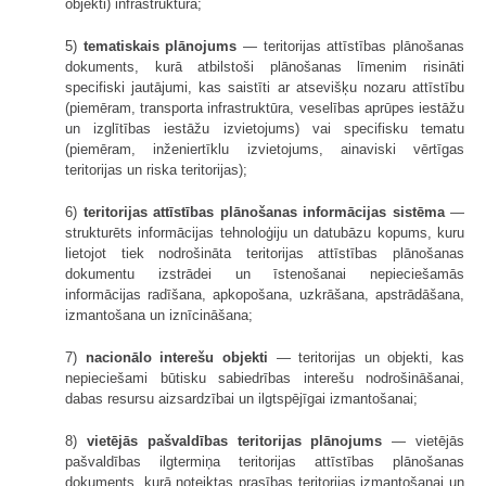
objekti) infrastruktūra;
5)
tematiskais plānojums
— teritorijas attīstības plānošanas
dokuments, kurā atbilstoši plānošanas līmenim risināti
specifiski jautājumi, kas saistīti ar atsevišķu nozaru attīstību
(piemēram, transporta infrastruktūra, veselības aprūpes iestāžu
un izglītības iestāžu izvietojums) vai specifisku tematu
(piemēram, inženiertīklu izvietojums, ainaviski vērtīgas
teritorijas un riska teritorijas);
6)
teritorijas attīstības plānošanas informācijas sistēma
—
strukturēts informācijas tehnoloģiju un datubāzu kopums, kuru
lietojot tiek nodrošināta teritorijas attīstības plānošanas
dokumentu izstrādei un īstenošanai nepieciešamās
informācijas radīšana, apkopošana, uzkrāšana, apstrādāšana,
izmantošana un iznīcināšana;
7)
nacionālo interešu objekti
— teritorijas un objekti, kas
nepieciešami būtisku sabiedrības interešu nodrošināšanai,
dabas resursu aizsardzībai un ilgtspējīgai izmantošanai;
8)
vietējās pašvaldības teritorijas plānojums
— vietējās
pašvaldības ilgtermiņa teritorijas attīstības plānošanas
dokuments, kurā noteiktas prasības teritorijas izmantošanai un