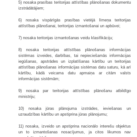
5) nosaka prasības teritorijas attīstības plānošanas dokumentu
izstrādātājiem;
6) nosaka vispārīgās prasības vietējā līmeņa teritorijas
attīstības plānošanai, teritorijas izmantošanai un apbūvei;
7) nosaka teritorijas izmantošanas veidu klasifikāciju;
8) nosaka teritorijas attīstības plānošanas informācijas
sistēmas izveides, darbības, tai nepieciešamās informācijas
iegūšanas, apstrādes un izplatīšanas kārtību un teritorijas
attīstības plānošanas informācijas sistēmas datu saturu, kā arī
kārtību, kādā veicama datu apmaiņa ar citām valsts
informācijas sistēmām;
9) nosaka par teritorijas attīstības plānošanu atbildīgo
ministriju;
10) nosaka jūras plānojuma izstrādes, ieviešanas un
uzraudzības kārtību un apstiprina jūras plānojumu;
11) nosaka, izveido un apstiprina nacionālo interešu objektus
un to izmantošanas nosacījumus, ja citos likumos nav