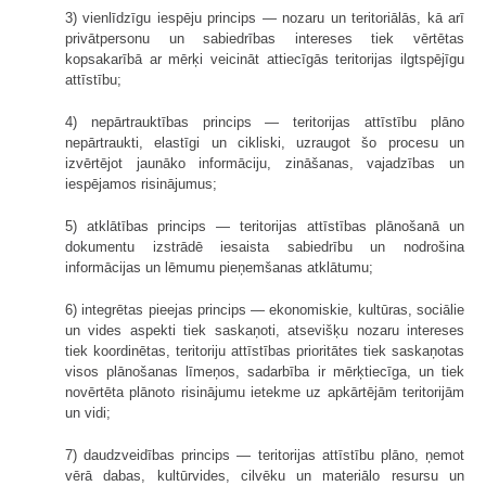
3) vienlīdzīgu iespēju princips — nozaru un teritoriālās, kā arī
privātpersonu un sabiedrības intereses tiek vērtētas
kopsakarībā ar mērķi veicināt attiecīgās teritorijas ilgtspējīgu
attīstību;
4) nepārtrauktības princips — teritorijas attīstību plāno
nepārtraukti, elastīgi un cikliski, uzraugot šo procesu un
izvērtējot jaunāko informāciju, zināšanas, vajadzības un
iespējamos risinājumus;
5) atklātības princips — teritorijas attīstības plānošanā un
dokumentu izstrādē iesaista sabiedrību un nodrošina
informācijas un lēmumu pieņemšanas atklātumu;
6) integrētas pieejas princips — ekonomiskie, kultūras, sociālie
un vides aspekti tiek saskaņoti, atsevišķu nozaru intereses
tiek koordinētas, teritoriju attīstības prioritātes tiek saskaņotas
visos plānošanas līmeņos, sadarbība ir mērķtiecīga, un tiek
novērtēta plānoto risinājumu ietekme uz apkārtējām teritorijām
un vidi;
7) daudzveidības princips — teritorijas attīstību plāno, ņemot
vērā dabas, kultūrvides, cilvēku un materiālo resursu un