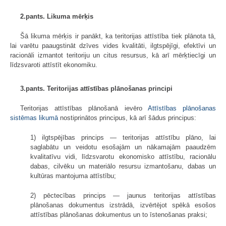
2.pants. Likuma mērķis
Šā likuma mērķis ir panākt, ka teritorijas attīstība tiek plānota tā,
lai varētu paaugstināt dzīves vides kvalitāti, ilgtspējīgi, efektīvi un
racionāli izmantot teritoriju un citus resursus, kā arī mērķtiecīgi un
līdzsvaroti attīstīt ekonomiku.
3.pants. Teritorijas attīstības plānošanas principi
Teritorijas attīstības plānošanā ievēro
Attīstības plānošanas
sistēmas likumā
nostiprinātos principus, kā arī šādus principus:
1) ilgtspējības princips — teritorijas attīstību plāno, lai
saglabātu un veidotu esošajām un nākamajām paaudzēm
kvalitatīvu vidi, līdzsvarotu ekonomisko attīstību, racionālu
dabas, cilvēku un materiālo resursu izmantošanu, dabas un
kultūras mantojuma attīstību;
2) pēctecības princips — jaunus teritorijas attīstības
plānošanas dokumentus izstrādā, izvērtējot spēkā esošos
attīstības plānošanas dokumentus un to īstenošanas praksi;