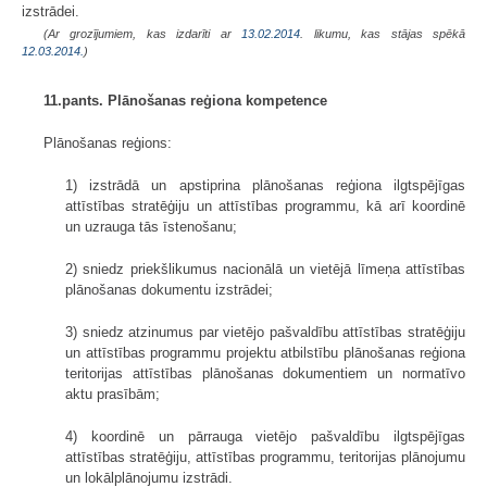
izstrādei.
(Ar grozījumiem, kas izdarīti ar
13.02.2014
. likumu, kas stājas spēkā
12.03.2014.
)
11.pants. Plānošanas reģiona kompetence
Plānošanas reģions:
1) izstrādā un apstiprina plānošanas reģiona ilgtspējīgas
attīstības stratēģiju un attīstības programmu, kā arī koordinē
un uzrauga tās īstenošanu;
2) sniedz priekšlikumus nacionālā un vietējā līmeņa attīstības
plānošanas dokumentu izstrādei;
3) sniedz atzinumus par vietējo pašvaldību attīstības stratēģiju
un attīstības programmu projektu atbilstību plānošanas reģiona
teritorijas attīstības plānošanas dokumentiem un normatīvo
aktu prasībām;
4) koordinē un pārrauga vietējo pašvaldību ilgtspējīgas
attīstības stratēģiju, attīstības programmu, teritorijas plānojumu
un lokālplānojumu izstrādi.