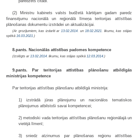
paredzēts citādi.
(2) Ministru kabinets valsts budžetā kārtējam gadam paredz
finansējumu nacionālā un reģionālā līmeņa teritorijas attīstības
plānošanas dokumentu izstrādei un aktualizācijai.
(Ar grozījumiem, kas izdarīti ar
13.02.2014.
un
18.02.2021
. likumu, kas stājas
spēkā
16.03.2021.
)
8.pants. Nacionālās attīstības padomes kompetence
(Izslēgts ar
13.02.2014
. likumu, kas stājas spēkā
12.03.2014.
)
9.pants. Par teritorijas attīstības plānošanu atbildīgās
ministrijas kompetence
Par teritorijas attīstības plānošanu atbildīgā ministrija:
1) izstrādā jūras plānojumu un nacionālos tematiskos
plānojumus atbilstoši savai kompetencei;
2) metodiski vada teritorijas attīstības plānošanu reģionālajā un
vietējā līmenī;
3) sniedz atzinumus par plānošanas reģionu attīstības