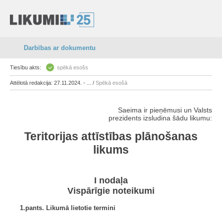
Darbības ar dokumentu
Tiesību akts:
spēkā esošs
Attēlotā redakcija: 27.11.2024. - ... /
Spēkā esošā
Saeima ir pieņēmusi un Valsts
prezidents izsludina šādu likumu:
Teritorijas attīstības plānošanas
likums
I nodaļa
Vispārīgie noteikumi
1.pants. Likumā lietotie termini