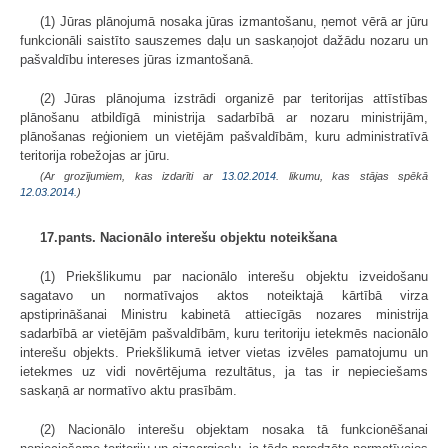
(1) Jūras plānojumā nosaka jūras izmantošanu, ņemot vērā ar jūru
funkcionāli saistīto sauszemes daļu un saskaņojot dažādu nozaru un
pašvaldību intereses jūras izmantošanā.
(2) Jūras plānojuma izstrādi organizē par teritorijas attīstības
plānošanu atbildīgā ministrija sadarbībā ar nozaru ministrijām,
plānošanas reģioniem un vietējām pašvaldībām, kuru administratīvā
teritorija robežojas ar jūru.
(Ar grozījumiem, kas izdarīti ar
13.02.2014
. likumu, kas stājas spēkā
12.03.2014.
)
17.pants. Nacionālo interešu objektu noteikšana
(1) Priekšlikumu par nacionālo interešu objektu izveidošanu
sagatavo un normatīvajos aktos noteiktajā kārtībā virza
apstiprināšanai Ministru kabinetā attiecīgās nozares ministrija
sadarbībā ar vietējām pašvaldībām, kuru teritoriju ietekmēs nacionālo
interešu objekts. Priekšlikumā ietver vietas izvēles pamatojumu un
ietekmes uz vidi novērtējuma rezultātus, ja tas ir nepieciešams
saskaņā ar normatīvo aktu prasībām.
(2) Nacionālo interešu objektam nosaka tā funkcionēšanai