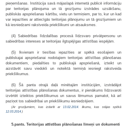
pieņemšanas. Institūcija savā mājaslapā internetā publicē informāciju
par teritorijas plānojuma un tā grozījumu izstrādes uzsākšanu,
publiskās apspriešanas kārtību, vietu un termiņiem, par to, kur un kad
var iepazīties ar attiecīgās teritorijas plānojumu un tā grozījumiem un
kā iesniedzami rakstveida priekšlikumi un atsauksmes.
(4) Sabiedrības līdzdalības procesā līdzsvaro privātpersonu un
sabiedrības intereses ar teritorijas ilgtspējīgas attīstības iespējām.
(5) Ikvienam ir tiesības iepazīties ar spēkā esošajiem un
publiskajai apspriešanai nodotajiem teritorijas attīstības plānošanas
dokumentiem, piedalīties to publiskajā apspriešanā, izteikt un
aizstāvēt savu viedokli un noteiktā termiņā iesniegt rakstveida
priekšlikumus.
(6) Šā panta otrajā daļā minētajām institūcijām, izstrādājot
teritorijas attīstības plānošanas dokumentus, ir pienākums līdzsvaroti
izvērtēt izteiktos priekšlikumus un savus lēmumus pamatot, kā arī
paziņot tos sabiedrībai un priekšlikumu iesniedzējiem.
(Ar grozījumiem, kas izdarīti ar
13.02.2014
. likumu, kas stājas spēkā
12.03.2014.
)
5.pants. Teritorijas attīstības plānošanas līmeņi un dokumenti