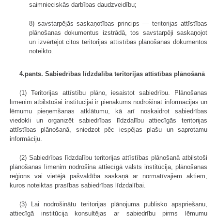
saimnieciskās darbības daudzveidību;
8) savstarpējās saskaņotības princips — teritorijas attīstības
plānošanas dokumentus izstrādā, tos savstarpēji saskaņojot
un izvērtējot citos teritorijas attīstības plānošanas dokumentos
noteikto.
4.pants. Sabiedrības līdzdalība teritorijas attīstības plānošanā
(1) Teritorijas attīstību plāno, iesaistot sabiedrību. Plānošanas
līmenim atbilstošai institūcijai ir pienākums nodrošināt informācijas un
lēmumu pieņemšanas atklātumu, kā arī noskaidrot sabiedrības
viedokli un organizēt sabiedrības līdzdalību attiecīgās teritorijas
attīstības plānošanā, sniedzot pēc iespējas plašu un saprotamu
informāciju.
(2) Sabiedrības līdzdalību teritorijas attīstības plānošanā atbilstoši
plānošanas līmenim nodrošina attiecīgā valsts institūcija, plānošanas
reģions vai vietējā pašvaldība saskaņā ar normatīvajiem aktiem,
kuros noteiktas prasības sabiedrības līdzdalībai.
(3) Lai nodrošinātu teritorijas plānojuma publisko apspriešanu,
attiecīgā institūcija konsultējas ar sabiedrību pirms lēmumu