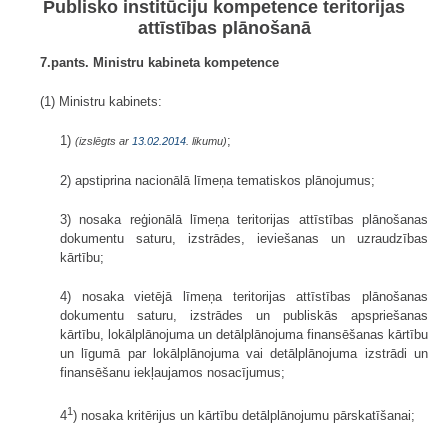
Publisko institūciju kompetence teritorijas
attīstības plānošanā
7.pants. Ministru kabineta kompetence
(1) Ministru kabinets:
1)
;
(izslēgts ar
13.02.2014
. likumu)
2) apstiprina nacionālā līmeņa tematiskos plānojumus;
3) nosaka reģionālā līmeņa teritorijas attīstības plānošanas
dokumentu saturu, izstrādes, ieviešanas un uzraudzības
kārtību;
4) nosaka vietējā līmeņa teritorijas attīstības plānošanas
dokumentu saturu, izstrādes un publiskās apspriešanas
kārtību, lokālplānojuma un detālplānojuma finansēšanas kārtību
un līgumā par lokālplānojuma vai detālplānojuma izstrādi un
finansēšanu iekļaujamos nosacījumus;
1
4
) nosaka kritērijus un kārtību detālplānojumu pārskatīšanai;