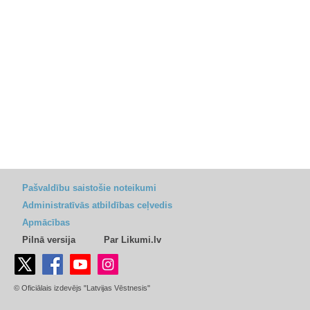
Pašvaldību saistošie noteikumi
Administratīvās atbildības ceļvedis
Apmācības
Pilnā versija
Par Likumi.lv
© Oficiālais izdevējs "Latvijas Vēstnesis"