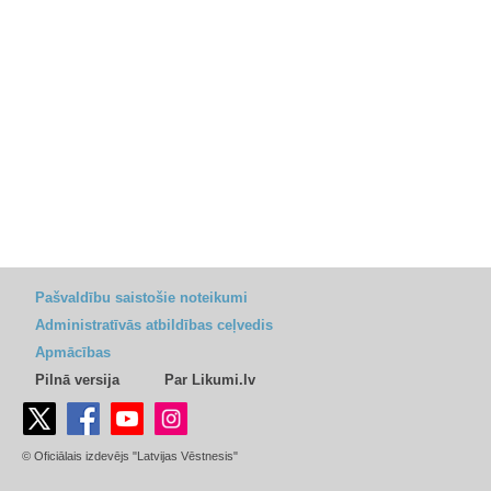
Pašvaldību saistošie noteikumi
Administratīvās atbildības ceļvedis
Apmācības
Pilnā versija
Par Likumi.lv
© Oficiālais izdevējs "Latvijas Vēstnesis"