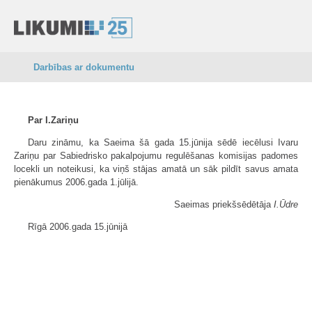
Darbības ar dokumentu
Par I.Zariņu
Daru zināmu, ka Saeima šā gada 15.jūnija sēdē iecēlusi Ivaru
Zariņu par Sabiedrisko pakalpojumu regulēšanas komisijas padomes
locekli un noteikusi, ka viņš stājas amatā un sāk pildīt savus amata
pienākumus 2006.gada 1.jūlijā.
Saeimas priekšsēdētāja
I.Ūdre
Rīgā 2006.gada 15.jūnijā