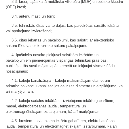
3.3. krosi, tajā skaitā metālisko vīto pāru (MDF) un optisko šķiedru
(ODF) krosi;
3.4. antenu masti un torņi;
3.5. tehniskās ēkas vai to daļas, kas paredzētas saistīto iekārtu
vai aprīkojuma izvietošanai;
3.6. citas iekārtas un pakalpojumi, kas saistīti ar elektronisko
sakaru tīklu vai elektronisko sakaru pakalpojumu.
4. Īpašnieks nosaka piekļuvei saistītām iekārtām un
pakalpojumiem piemērojamās vispārīgās tehniskās prasības,
publicējot tās savā mājas lapā internetā un iekļaujot vismaz šādus
nosacījumus:
4.1. kabeļu kanalizācijai - kabeļu maksimālajam diametram
atkarībā no kabeļu kanalizācijas caurules diametra un aizpildījuma, kā
arī marķējumam;
4.2. kabeļu sadales iekārtām - izvietojamo iekārtu gabarītiem,
masai, elektrobarošanas jaudai, temperatūrai un
elektromagnētiskajam izstarojumam, kā arī marķējumam;
4.3. krosiem - izvietojamo iekārtu gabarītiem, elektrobarošanas
jaudai, temperatūrai un elektromagnētiskajam izstarojumam, kā arī