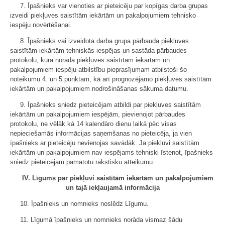
7. Īpašnieks var vienoties ar pieteicēju par kopīgas darba grupas
izveidi piekļuves saistītām iekārtām un pakalpojumiem tehnisko
iespēju novērtēšanai.
8. Īpašnieks vai izveidotā darba grupa pārbauda piekļuves
saistītām iekārtām tehniskās iespējas un sastāda pārbaudes
protokolu, kurā norāda piekļuves saistītām iekārtām un
pakalpojumiem iespēju atbilstību pieprasījumam atbilstoši šo
noteikumu 4. un 5.punktam, kā arī prognozējamo piekļuves saistītām
iekārtām un pakalpojumiem nodrošināšanas sākuma datumu.
9. Īpašnieks sniedz pieteicējam atbildi par piekļuves saistītām
iekārtām un pakalpojumiem iespējām, pievienojot pārbaudes
protokolu, ne vēlāk kā 14 kalendāro dienu laikā pēc visas
nepieciešamās informācijas saņemšanas no pieteicēja, ja vien
īpašnieks ar pieteicēju nevienojas savādāk. Ja piekļuvi saistītām
iekārtām un pakalpojumiem nav iespējams tehniski īstenot, īpašnieks
sniedz pieteicējam pamatotu rakstisku atteikumu.
IV. Līgums par piekļuvi saistītām iekārtām un pakalpojumiem
un tajā iekļaujamā informācija
10. Īpašnieks un nomnieks noslēdz Līgumu.
11. Līgumā īpašnieks un nomnieks norāda vismaz šādu