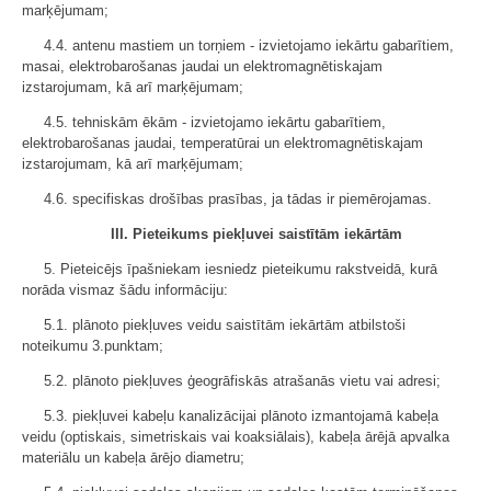
marķējumam;
4.4. antenu mastiem un torņiem - izvietojamo iekārtu gabarītiem,
masai, elektrobarošanas jaudai un elektromagnētiskajam
izstarojumam, kā arī marķējumam;
4.5. tehniskām ēkām - izvietojamo iekārtu gabarītiem,
elektrobarošanas jaudai, temperatūrai un elektromagnētiskajam
izstarojumam, kā arī marķējumam;
4.6. specifiskas drošības prasības, ja tādas ir piemērojamas.
III. Pieteikums piekļuvei saistītām iekārtām
5. Pieteicējs īpašniekam iesniedz pieteikumu rakstveidā, kurā
norāda vismaz šādu informāciju:
5.1. plānoto piekļuves veidu saistītām iekārtām atbilstoši
noteikumu 3.punktam;
5.2. plānoto piekļuves ģeogrāfiskās atrašanās vietu vai adresi;
5.3. piekļuvei kabeļu kanalizācijai plānoto izmantojamā kabeļa
veidu (optiskais, simetriskais vai koaksiālais), kabeļa ārējā apvalka
materiālu un kabeļa ārējo diametru;