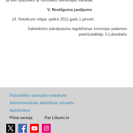
ja vien īpašnieks ar nomnieku nevienojas savādāk.
V. Noslēguma jautājums
14. Noteikumi stājas spēkā 2012.gada 1.janvārī.
Sabiedrisko pakalpojumu regulēšanas komisijas padomes
priekšsēdētājs
V.Lokenbahs
Pašvaldību saistošie noteikumi
Administratīvās atbildības ceļvedis
Apmācības
Pilnā versija
Par Likumi.lv