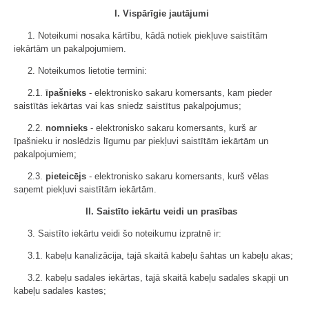
I. Vispārīgie jautājumi
1. Noteikumi nosaka kārtību, kādā notiek piekļuve saistītām
iekārtām un pakalpojumiem.
2. Noteikumos lietotie termini:
2.1.
īpašnieks
- elektronisko sakaru komersants, kam pieder
saistītās iekārtas vai kas sniedz saistītus pakalpojumus;
2.2.
nomnieks
- elektronisko sakaru komersants, kurš ar
īpašnieku ir noslēdzis līgumu par piekļuvi saistītām iekārtām un
pakalpojumiem;
2.3.
pieteicējs
- elektronisko sakaru komersants, kurš vēlas
saņemt piekļuvi saistītām iekārtām.
II. Saistīto iekārtu veidi un prasības
3. Saistīto iekārtu veidi šo noteikumu izpratnē ir:
3.1. kabeļu kanalizācija, tajā skaitā kabeļu šahtas un kabeļu akas;
3.2. kabeļu sadales iekārtas, tajā skaitā kabeļu sadales skapji un
kabeļu sadales kastes;