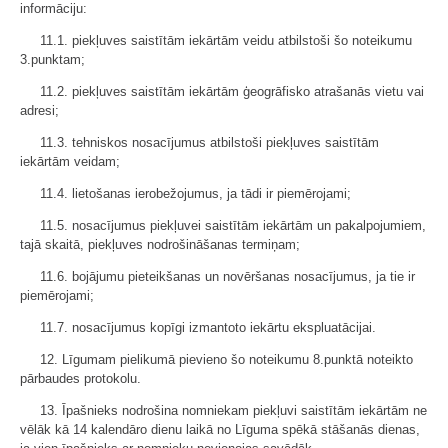
informāciju:
11.1. piekļuves saistītām iekārtām veidu atbilstoši šo noteikumu
3.punktam;
11.2. piekļuves saistītām iekārtām ģeogrāfisko atrašanās vietu vai
adresi;
11.3. tehniskos nosacījumus atbilstoši piekļuves saistītām
iekārtām veidam;
11.4. lietošanas ierobežojumus, ja tādi ir piemērojami;
11.5. nosacījumus piekļuvei saistītām iekārtām un pakalpojumiem,
tajā skaitā, piekļuves nodrošināšanas termiņam;
11.6. bojājumu pieteikšanas un novēršanas nosacījumus, ja tie ir
piemērojami;
11.7. nosacījumus kopīgi izmantoto iekārtu ekspluatācijai.
12. Līgumam pielikumā pievieno šo noteikumu 8.punktā noteikto
pārbaudes protokolu.
13. Īpašnieks nodrošina nomniekam piekļuvi saistītām iekārtām ne
vēlāk kā 14 kalendāro dienu laikā no Līguma spēkā stāšanās dienas,