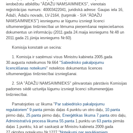
ierobežotu atbildību "ĀDAŽU NAMSAIMNIEKS", vienotais
reģistrācijas numurs: 40003422041, juridiskā adrese: Gaujas iela 16,
Ādaži, Ādažu novads, LV-2164, (turpmāk - SIA "ĀDAŽU
NAMSAIMNIEKS") iesniegumu ar lūgumu izsniegt licenci
siltumenerģijas tirdzniecībai un lēmuma pieņemšanai nepieciešamos
dokumentus un informāciju (2011.gada 24.maija iesniegums Nr.48 un
2011.gada 21.jūnija iesniegums Nr.60).
Komisija konstatē un secina:
1. Komisija ir saņēmusi visus Ministru kabineta 2005.gada
30.augusta noteikumos Nr.664 "
Sabiedrisko pakalpojumu
licencēšanas noteikumi
" noteiktos dokumentus licences
siltumenerģijas tirdzniecībai izsniegšanai.
2. SIA "ĀDAŽU NAMSAIMNIEKS" pilnvarotais pārstāvis Komisijas
padomes sēdē uzturēja lūgumu izsniegt licenci siltumenerģijas
tirdzniecībai.
Pamatojoties uz likuma "
Par sabiedrisko pakalpojumu
regulatoriem
''
9.panta
pirmās daļas 4.punktu un otro daļu,
10.panta
pirmo daļu,
25.panta
pirmo daļu,
Enerģētikas likuma
7.panta
otro daļu,
Administratīvā procesa likuma
55.panta
1.punktu un
63.panta
pirmās
daļas 1.punktu, kā arī saskaņā ar Ministru kabineta 2009.gada
27.oktobra noteikumu Nr.1227 "
Noteikumi par regulējamiem