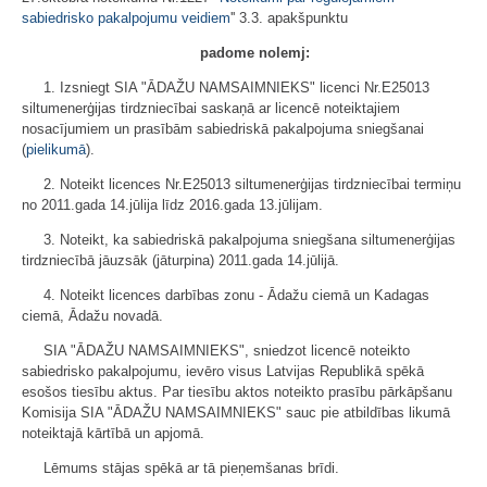
sabiedrisko pakalpojumu veidiem
'' 3.3. apakšpunktu
padome nolemj:
1. Izsniegt SIA "ĀDAŽU NAMSAIMNIEKS" licenci Nr.E25013
siltumenerģijas tirdzniecībai saskaņā ar licencē noteiktajiem
nosacījumiem un prasībām sabiedriskā pakalpojuma sniegšanai
(
pielikumā
).
2. Noteikt licences Nr.E25013 siltumenerģijas tirdzniecībai termiņu
no 2011.gada 14.jūlija līdz 2016.gada 13.jūlijam.
3. Noteikt, ka sabiedriskā pakalpojuma sniegšana siltumenerģijas
tirdzniecībā jāuzsāk (jāturpina) 2011.gada 14.jūlijā.
4. Noteikt licences darbības zonu - Ādažu ciemā un Kadagas
ciemā, Ādažu novadā.
SIA "ĀDAŽU NAMSAIMNIEKS", sniedzot licencē noteikto
sabiedrisko pakalpojumu, ievēro visus Latvijas Republikā spēkā
esošos tiesību aktus. Par tiesību aktos noteikto prasību pārkāpšanu
Komisija SIA "ĀDAŽU NAMSAIMNIEKS" sauc pie atbildības likumā
noteiktajā kārtībā un apjomā.
Lēmums stājas spēkā ar tā pieņemšanas brīdi.