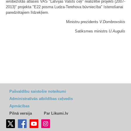
ierobežotās atlases VAS "Latvijas Valsts ceļi" realizētie projekti (2007-
2013)" projekta "E22 posma Ludza-Terehova būvniecība" īstenošanai
paredzētajiem līdzekļiem.
Ministru prezidents
V.Dombrovskis
Satiksmes ministrs
U.Augulis
Pašvaldību saistošie noteikumi
Administratīvās atbildības ceļvedis
Apmācības
Pilnā versija
Par Likumi.lv