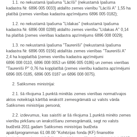
1.1. no nekustamā īpašuma "Lācīši" (nekustamā īpašuma
kadastra Nr. 6896 005 0033) atdalīto zemes vienību "Lācīši A" 1,55 ha
platībā (zemes vienības kadastra apzīmējums 6896 005 0182);
1.2. no nekustamā īpašuma "Līdakas" (nekustamā īpašuma
kadastra Nr. 6896 008 0288) atdalīto zemes vienību "Līdakas A" 0,14
ha platībā (zemes vienības kadastra apzīmējums 6896 008 0029);
1.3. no nekustamā īpašuma "Taurenīši" (nekustamā īpašuma
kadastra Nr. 6896 005 0156) atdalītās zemes vienības "Taurenīši A"
2,4 ha kopplatībā (zemes vienību kadastra apzīmējumi
6896 008 0110, 6896 008 0053 un 6896 005 0186) un zemes vienības
"Taurenīši P" 0,76 ha kopplatībā (zemes vienību kadastra apzīmējumi
6896 005 0185, 6896 005 0187 un 6896 008 0075).
2. Satiksmes ministrijai:
2.1. šā rīkojuma 1.punktā minētās zemes vienības normatīvajos
aktos noteiktajā kārtībā ierakstīt zemesgrāmatā uz valsts vārda
Satiksmes ministrijas personā;
2.2. izdevumus, kas saistīti ar šā rīkojuma 1.punktā minēto zemes
vienību pirkšanu un ierakstīšanu zemesgrāmatā, segt no valsts
budžetā 2011.gadam Satiksmes ministrijas budžeta
apakšprogrammas 61.08.00 "Kohēzijas fonda (KF) finansētie