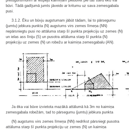
pretugunsmūrim ar iespēju kaimiņam piebūvēt pie tās savu ēku vai
būvi. Tādā gadījumā jumts jāveido ar kritumu uz sava zemesgabala
pusi.
3.1.2. Ēku un būvju augstumam jābūt tādam, lai to pārsegumu
(jumtu) jebkura punkta (N) augstums virs zemes līmeņa (NN)
nepārsniegtu pusi no attāluma starp šī punkta projekciju uz zemes (N)
un ielas ass līniju (S) un pusotra attāluma starp šī punkta (N)
projekciju uz zemes (N) un robežu ar kaimiņa zemesgabalu (AN).
Ja ēka vai būve izvietota mazākā attālumā kā 3m no kaimiņa
zemesgabala robežām, tad to pārsegumu (jumtu) jebkura punkta
(N) augstums virs zemes līmeņa (NN) nedrīkst pārsniegt pusotra
attāluma starp šī punkta projekciju uz zemes (N) un kaimiņa