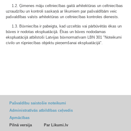
1.2. Ģimenes māju celtniecības gaitā arhitektūras un celtniecības
uzraudzību un kontroli saskaņā ar likumiem par pašvaldībām veic
pašvaldības valsts arhitektūras un celtniecības kontroles dienests.
1.3. Būvniecība ir pabeigta, kad uzceltās vai pārbūvētās ēkas un
būves ir nodotas ekspluatācijā. Ēkas un būves nododamas
ekspluatācijā atbilstoši Latvijas būvnormatīvam LBN 301 "Noteikumi
civilo un rūpniecības objektu pieņemšanai ekspluatācijā".
Pašvaldību saistošie noteikumi
Administratīvās atbildības ceļvedis
Apmācības
Pilnā versija
Par Likumi.lv