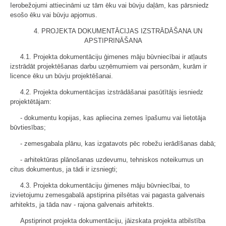
Ierobežojumi attiecināmi uz tām ēku vai būvju daļām, kas pārsniedz
esošo ēku vai būvju apjomus.
4. PROJEKTA DOKUMENTĀCIJAS IZSTRĀDĀŠANA UN
APSTIPRINĀŠANA
4.1. Projekta dokumentāciju ģimenes māju būvniecībai ir atļauts
izstrādāt projektēšanas darbu uzņēmumiem vai personām, kurām ir
licence ēku un būvju projektēšanai.
4.2. Projekta dokumentācijas izstrādāšanai pasūtītājs iesniedz
projektētājam:
- dokumentu kopijas, kas apliecina zemes īpašumu vai lietotāja
būvtiesības;
- zemesgabala plānu, kas izgatavots pēc robežu ierādīšanas dabā;
- arhitektūras plānošanas uzdevumu, tehniskos noteikumus un
citus dokumentus, ja tādi ir izsniegti;
4.3. Projekta dokumentāciju ģimenes māju būvniecībai, to
izvietojumu zemesgabalā apstiprina pilsētas vai pagasta galvenais
arhitekts, ja tāda nav - rajona galvenais arhitekts.
Apstiprinot projekta dokumentāciju, jāizskata projekta atbilstība