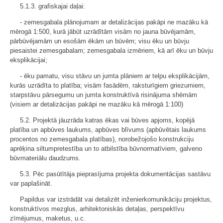
5.1.3. grafiskajai daļai:
- zemesgabala plānojumam ar detalizācijas pakāpi ne mazāku kā
mērogā 1:500, kurā jābūt uzrādītām visām no jauna būvējamām,
pārbūvējamām un esošām ēkām un būvēm; visu ēku un būvju
piesaistei zemesgabalam; zemesgabala izmēriem, kā arī ēku un būvju
eksplikācijai;
- ēku pamatu, visu stāvu un jumta plāniem ar telpu eksplikācijām,
kurās uzrādīta to platība; visām fasādēm, raksturīgiem griezumiem,
starpstāvu pārsegumu un jumta konstruktīvā risinājuma shēmām
(visiem ar detalizācijas pakāpi ne mazāku kā mērogā 1:100)
5.2. Projektā jāuzrāda katras ēkas vai būves apjoms, kopējā
platība un apbūves laukums, apbūves blīvums (apbūvētais laukums
procentos no zemesgabala platības), norobežojošo konstrukciju
aprēķina siltumpretestība un to atbilstība būvnormatīviem, galveno
būvmateriālu daudzums.
5.3. Pēc pasūtītāja pieprasījuma projekta dokumentācijas sastāvu
var paplašināt.
Papildus var izstrādāt vai detalizēt inženierkomunikāciju projektus,
konstruktīvos mezglus, arhitektoniskās detaļas, perspektīvu
zīmējumus, maketus, u.c.