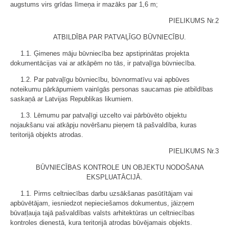
augstums virs grīdas līmeņa ir mazāks par 1,6 m;
PIELIKUMS Nr.2
ATBILDĪBA PAR PATVAĻĪGO BŪVNIECĪBU.
1.1. Ģimenes māju būvniecība bez apstiprinātas projekta
dokumentācijas vai ar atkāpēm no tās, ir patvaļīga būvniecība.
1.2. Par patvaļīgu būvniecību, būvnormatīvu vai apbūves
noteikumu pārkāpumiem vainīgās personas saucamas pie atbildības
saskaņā ar Latvijas Republikas likumiem.
1.3. Lēmumu par patvaļīgi uzcelto vai pārbūvēto objektu
nojaukšanu vai atkāpju novēršanu pieņem tā pašvaldība, kuras
teritorijā objekts atrodas.
PIELIKUMS Nr.3
BŪVNIECĪBAS KONTROLE UN OBJEKTU NODOŠANA
EKSPLUATĀCIJĀ.
1.1. Pirms celtniecības darbu uzsākšanas pasūtītājam vai
apbūvētājam, iesniedzot nepieciešamos dokumentus, jāizņem
būvatļauja tajā pašvaldības valsts arhitektūras un celtniecības
kontroles dienestā, kura teritorijā atrodas būvējamais objekts.