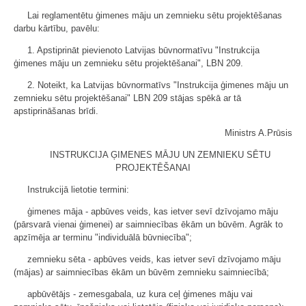
Lai reglamentētu ģimenes māju un zemnieku sētu projektēšanas
darbu kārtību, pavēlu:
1. Apstiprināt pievienoto Latvijas būvnormatīvu "Instrukcija
ģimenes māju un zemnieku sētu projektēšanai", LBN 209.
2. Noteikt, ka Latvijas būvnormatīvs "Instrukcija ģimenes māju un
zemnieku sētu projektēšanai" LBN 209 stājas spēkā ar tā
apstiprināšanas brīdi.
Ministrs A.Prūsis
INSTRUKCIJA ĢIMENES MĀJU UN ZEMNIEKU SĒTU
PROJEKTĒŠANAI
Instrukcijā lietotie termini:
ģimenes māja - apbūves veids, kas ietver sevī dzīvojamo māju
(pārsvarā vienai ģimenei) ar saimniecības ēkām un būvēm. Agrāk to
apzīmēja ar terminu "individuālā būvniecība";
zemnieku sēta - apbūves veids, kas ietver sevī dzīvojamo māju
(mājas) ar saimniecības ēkām un būvēm zemnieku saimniecībā;
apbūvētājs - zemesgabala, uz kura ceļ ģimenes māju vai