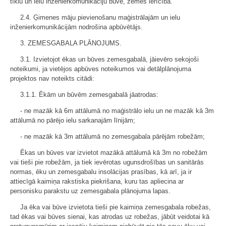
tīklu un ielu inženierkomunikāciju būve, zemes ierīcība.
2.4. Ģimenes māju pievienošanu maģistrālajām un ielu
inženierkomunikācijām nodrošina apbūvētājs.
3. ZEMESGABALA PLĀNOJUMS.
3.1. Izvietojot ēkas un būves zemesgabalā, jāievēro sekojoši
noteikumi, ja vietējos apbūves noteikumos vai detālplānojuma
projektos nav noteikts citādi:
3.1.1. Ēkām un būvēm zemesgabalā jāatrodas:
- ne mazāk kā 6m attālumā no maģistrālo ielu un ne mazāk kā 3m
attālumā no pārējo ielu sarkanajām līnijām;
- ne mazāk kā 3m attālumā no zemesgabala pārējām robežām;
Ēkas un būves var izvietot mazākā attālumā kā 3m no robežām
vai tieši pie robežām, ja tiek ievērotas ugunsdrošības un sanitārās
normas, ēku un zemesgabalu insolācijas prasības, kā arī, ja ir
attiecīgā kaimiņa rakstiska piekrišana, kuru tas apliecina ar
personisku parakstu uz zemesgabala plānojuma lapas.
Ja ēka vai būve izvietota tieši pie kaimiņa zemesgabala robežas,
tad ēkas vai būves sienai, kas atrodas uz robežas, jābūt veidotai kā