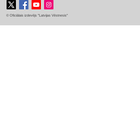
© Oficiālais izdevējs "Latvijas Vēstnesis"