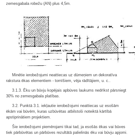
zemesgabala robežu (AN) plus 4,5m.
Minētie ierobežojumi neattiecas uz dūmeņiem un dekoratīva
rakstura ēkas elementiem - tornīšiem, vēja rādītājiem, u. c..
3.1.3. Ēku un būvju kopējais apbūves laukums nedrīkst pārsniegt
30% no zemesgabala platības.
3.2. Punktā 3.1. iekļautie ierobežojumi neattiecas uz esošām
ēkām vai būvēm, kuras uzbūvētas atbilstoši noteiktā kārtībā
apstiprinātiem projektiem.
Šie ierobežojumi piemērojami tikai tad, ja esošās ēkas vai būves
tiek pārbūvētas un pārbūves rezultātā palielinās ēku vai būvju apjomi.