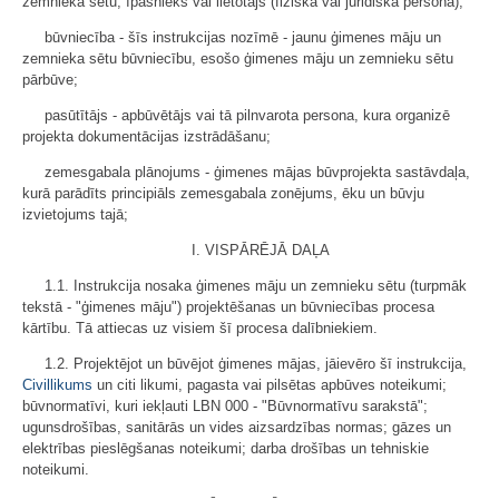
zemnieka sētu, īpašnieks vai lietotājs (fiziska vai juridiska persona);
būvniecība - šīs instrukcijas nozīmē - jaunu ģimenes māju un
zemnieka sētu būvniecību, esošo ģimenes māju un zemnieku sētu
pārbūve;
pasūtītājs - apbūvētājs vai tā pilnvarota persona, kura organizē
projekta dokumentācijas izstrādāšanu;
zemesgabala plānojums - ģimenes mājas būvprojekta sastāvdaļa,
kurā parādīts principiāls zemesgabala zonējums, ēku un būvju
izvietojums tajā;
I. VISPĀRĒJĀ DAĻA
1.1. Instrukcija nosaka ģimenes māju un zemnieku sētu (turpmāk
tekstā - "ģimenes māju") projektēšanas un būvniecības procesa
kārtību. Tā attiecas uz visiem šī procesa dalībniekiem.
1.2. Projektējot un būvējot ģimenes mājas, jāievēro šī instrukcija,
Civillikums
un citi likumi, pagasta vai pilsētas apbūves noteikumi;
būvnormatīvi, kuri iekļauti LBN 000 - "Būvnormatīvu sarakstā";
ugunsdrošības, sanitārās un vides aizsardzības normas; gāzes un
elektrības pieslēgšanas noteikumi; darba drošības un tehniskie
noteikumi.