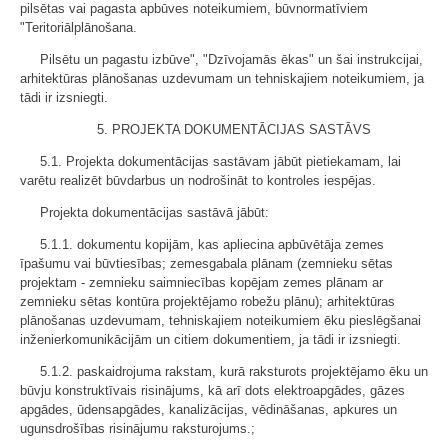
pilsētas vai pagasta apbūves noteikumiem, būvnormatīviem
"Teritoriālplānošana.
Pilsētu un pagastu izbūve", "Dzīvojamās ēkas" un šai instrukcijai,
arhitektūras plānošanas uzdevumam un tehniskajiem noteikumiem, ja
tādi ir izsniegti.
5. PROJEKTA DOKUMENTĀCIJAS SASTĀVS
5.1. Projekta dokumentācijas sastāvam jābūt pietiekamam, lai
varētu realizēt būvdarbus un nodrošināt to kontroles iespējas.
Projekta dokumentācijas sastāvā jābūt:
5.1.1. dokumentu kopijām, kas apliecina apbūvētāja zemes
īpašumu vai būvtiesības; zemesgabala plānam (zemnieku sētas
projektam - zemnieku saimniecības kopējam zemes plānam ar
zemnieku sētas kontūra projektējamo robežu plānu); arhitektūras
plānošanas uzdevumam, tehniskajiem noteikumiem ēku pieslēgšanai
inženierkomunikācijām un citiem dokumentiem, ja tādi ir izsniegti.
5.1.2. paskaidrojuma rakstam, kurā raksturots projektējamo ēku un
būvju konstruktīvais risinājums, kā arī dots elektroapgādes, gāzes
apgādes, ūdensapgādes, kanalizācijas, vēdināšanas, apkures un
ugunsdrošības risinājumu raksturojums.;