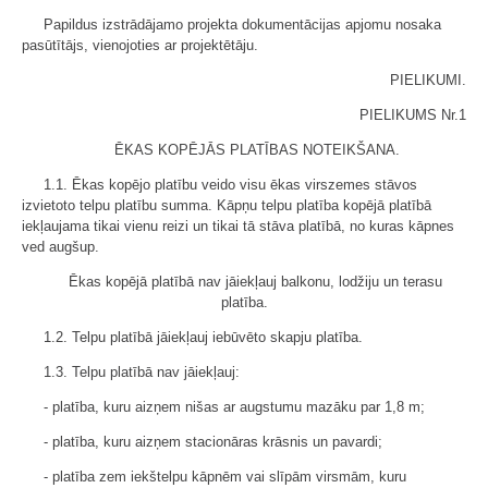
Papildus izstrādājamo projekta dokumentācijas apjomu nosaka
pasūtītājs, vienojoties ar projektētāju.
PIELIKUMI.
PIELIKUMS Nr.1
ĒKAS KOPĒJĀS PLATĪBAS NOTEIKŠANA.
1.1. Ēkas kopējo platību veido visu ēkas virszemes stāvos
izvietoto telpu platību summa. Kāpņu telpu platība kopējā platībā
iekļaujama tikai vienu reizi un tikai tā stāva platībā, no kuras kāpnes
ved augšup.
Ēkas kopējā platībā nav jāiekļauj balkonu, lodžiju un terasu
platība.
1.2. Telpu platībā jāiekļauj iebūvēto skapju platība.
1.3. Telpu platībā nav jāiekļauj:
- platība, kuru aizņem nišas ar augstumu mazāku par 1,8 m;
- platība, kuru aizņem stacionāras krāsnis un pavardi;
- platība zem iekštelpu kāpnēm vai slīpām virsmām, kuru