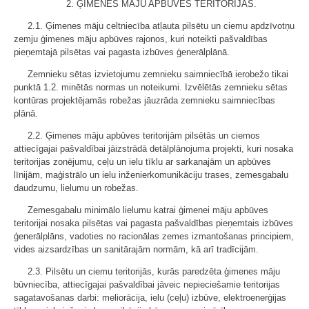
2. ĢIMENES MĀJU APBŪVES TERITORIJAS.
2.1. Ģimenes māju celtniecība atļauta pilsētu un ciemu apdzīvotņu
zemju ģimenes māju apbūves rajonos, kuri noteikti pašvaldības
pieņemtajā pilsētas vai pagasta izbūves ģenerālplānā.
Zemnieku sētas izvietojumu zemnieku saimniecībā ierobežo tikai
punktā 1.2. minētās normas un noteikumi. Izvēlētās zemnieku sētas
kontūras projektējamās robežas jāuzrāda zemnieku saimniecības
plānā.
2.2. Ģimenes māju apbūves teritorijām pilsētās un ciemos
attiecīgajai pašvaldībai jāizstrādā detālplānojuma projekti, kuri nosaka
teritorijas zonējumu, ceļu un ielu tīklu ar sarkanajām un apbūves
līnijām, maģistrālo un ielu inženierkomunikāciju trases, zemesgabalu
daudzumu, lielumu un robežas.
Zemesgabalu minimālo lielumu katrai ģimenei māju apbūves
teritorijai nosaka pilsētas vai pagasta pašvaldības pieņemtais izbūves
ģenerālplāns, vadoties no racionālas zemes izmantošanas principiem,
vides aizsardzības un sanitārajām normām, kā arī tradīcijām.
2.3. Pilsētu un ciemu teritorijās, kurās paredzēta ģimenes māju
būvniecība, attiecīgajai pašvaldībai jāveic nepieciešamie teritorijas
sagatavošanas darbi: meliorācija, ielu (ceļu) izbūve, elektroenerģijas