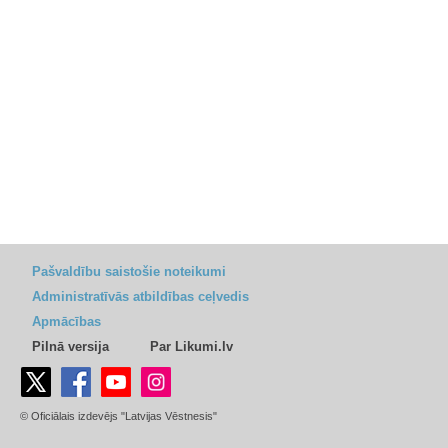
Pašvaldību saistošie noteikumi
Administratīvās atbildības ceļvedis
Apmācības
Pilnā versija
Par Likumi.lv
© Oficiālais izdevējs "Latvijas Vēstnesis"