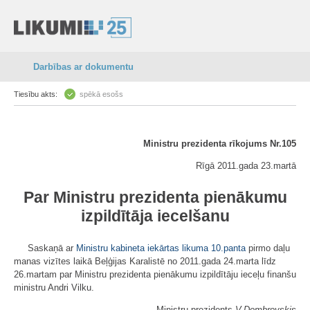
Darbības ar dokumentu
Tiesību akts:
spēkā esošs
Ministru prezidenta rīkojums Nr.105
Rīgā 2011.gada 23.martā
Par Ministru prezidenta pienākumu
izpildītāja iecelšanu
Saskaņā ar
Ministru kabineta iekārtas likuma
10.panta
pirmo daļu
manas vizītes laikā Beļģijas Karalistē no 2011.gada 24.marta līdz
26.martam par Ministru prezidenta pienākumu izpildītāju ieceļu finanšu
ministru Andri Vilku.
Ministru prezidents
V.Dombrovskis