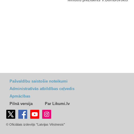
Pašvaldību saistošie noteikumi
Administratīvās atbildības ceļvedis
Apmācības
Pilnā versija
Par Likumi.lv
© Oficiālais izdevējs "Latvijas Vēstnesis"