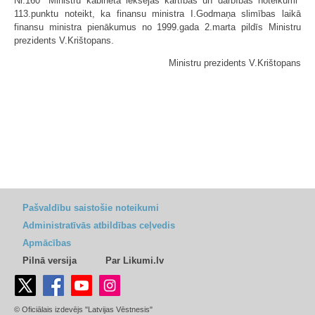
Nr.160 "Ministru kabineta iekšējās kārtības un darbības noteikumi"
113.punktu noteikt, ka finansu ministra I.Godmaņa slimības laikā
finansu ministra pienākumus no 1999.gada 2.marta pildīs Ministru
prezidents V.Krištopans.
Ministru prezidents V.Krištopans
Pašvaldību saistošie noteikumi
Administratīvās atbildības ceļvedis
Apmācības
Pilnā versija
Par Likumi.lv
© Oficiālais izdevējs "Latvijas Vēstnesis"