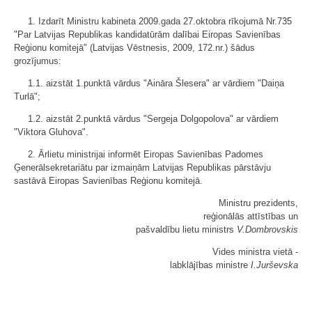
1. Izdarīt Ministru kabineta 2009.gada 27.oktobra rīkojumā Nr.735
"Par Latvijas Republikas kandidatūrām dalībai Eiropas Savienības
Reģionu komitejā" (Latvijas Vēstnesis, 2009, 172.nr.) šādus
grozījumus:
1.1. aizstāt 1.punktā vārdus "Aināra Šlesera" ar vārdiem "Daiņa
Turlā";
1.2. aizstāt 2.punktā vārdus "Sergeja Dolgopolova" ar vārdiem
"Viktora Gluhova".
2. Ārlietu ministrijai informēt Eiropas Savienības Padomes
Ģenerālsekretariātu par izmaiņām Latvijas Republikas pārstāvju
sastāvā Eiropas Savienības Reģionu komitejā.
Ministru prezidents,
reģionālās attīstības un
pašvaldību lietu ministrs
V.Dombrovskis
Vides ministra vietā -
labklājības ministre
I.Jurševska