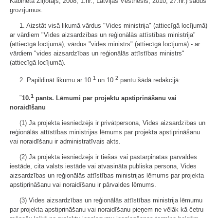
Kabineta Ziņotājs, 2008, 1.nr.; Latvijas Vēstnesis, 2010, 27.nr.) šādus
grozījumus:
1. Aizstāt visā likumā vārdus "Vides ministrija" (attiecīgā locījumā)
ar vārdiem "Vides aizsardzības un reģionālās attīstības ministrija"
(attiecīgā locījumā), vārdus "vides ministrs" (attiecīgā locījumā) - ar
vārdiem "vides aizsardzības un reģionālās attīstības ministrs"
(attiecīgā locījumā).
1
2
2. Papildināt likumu ar 10.
un 10.
pantu šādā redakcijā:
1
"
10.
pants. Lēmumi par projektu apstiprināšanu vai
noraidīšanu
(1) Ja projekta iesniedzējs ir privātpersona, Vides aizsardzības un
reģionālās attīstības ministrijas lēmums par projekta apstiprināšanu
vai noraidīšanu ir administratīvais akts.
(2) Ja projekta iesniedzējs ir tiešās vai pastarpinātās pārvaldes
iestāde, cita valsts iestāde vai atvasināta publiska persona, Vides
aizsardzības un reģionālās attīstības ministrijas lēmums par projekta
apstiprināšanu vai noraidīšanu ir pārvaldes lēmums.
(3) Vides aizsardzības un reģionālās attīstības ministrija lēmumu
par projekta apstiprināšanu vai noraidīšanu pieņem ne vēlāk kā četru