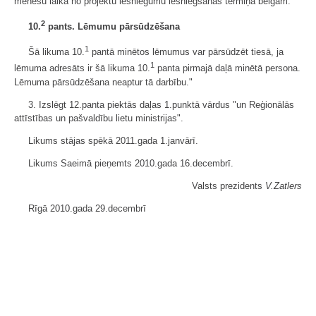
mēnešu laikā no projektu iesniegumu iesniegšanas termiņa beigām.
2
10.
pants. Lēmumu pārsūdzēšana
1
Šā likuma 10.
pantā minētos lēmumus var pārsūdzēt tiesā, ja
1
lēmuma adresāts ir šā likuma 10.
panta pirmajā daļā minētā persona.
Lēmuma pārsūdzēšana neaptur tā darbību."
3. Izslēgt 12.panta piektās daļas 1.punktā vārdus "un Reģionālās
attīstības un pašvaldību lietu ministrijas".
Likums stājas spēkā 2011.gada 1.janvārī.
Likums Saeimā pieņemts 2010.gada 16.decembrī.
Valsts prezidents
V.Zatlers
Rīgā 2010.gada 29.decembrī