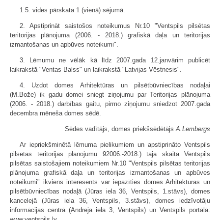
1.5. vides pārskata 1 (vienā) sējumā.
2. Apstiprināt saistošos noteikumus Nr.10 "Ventspils pilsētas
teritorijas plānojuma (2006. - 2018.) grafiskā daļa un teritorijas
izmantošanas un apbūves noteikumi".
3. Lēmumu ne vēlāk kā līdz 2007.gada 12.janvārim publicēt
laikrakstā "Ventas Balss" un laikrakstā "Latvijas Vēstnesis".
4. Uzdot domes Arhitektūras un pilsētbūvniecības nodaļai
(M.Bože) ik gadu domei sniegt ziņojumu par Teritorijas plānojuma
(2006. - 2018.) darbības gaitu, pirmo ziņojumu sniedzot 2007.gada
decembra mēneša domes sēdē.
Sēdes vadītājs, domes priekšsēdētājs
A.Lembergs
Ar iepriekšminētā lēmuma pielikumiem un apstiprināto Ventspils
pilsētas teritorijas plānojumu 92006.-2018.) tajā skaitā Ventspils
pilsētas saistošajiem noteikumiem Nr.10 "Ventspils pilsētas teritorijas
plānojuma grafiskā daļa un teritorijas izmantošanas un apbūves
noteikumi" ikviens interesents var iepazīties domes Arhitektūras un
pilsētbūvniecības nodaļā (Jūras iela 36, Ventspils, 1.stāvs), domes
kancelejā (Jūras iela 36, Ventspils, 3.stāvs), domes iedzīvotāju
informācijas centrā (Andreja iela 3, Ventspils) un Ventspils portālā:
www.ventspils.lv