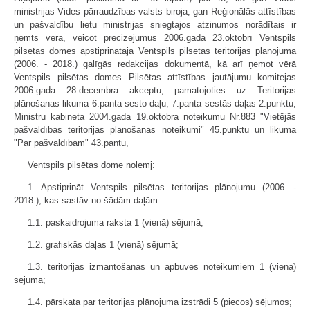
ministrijas Vides pārraudzības valsts biroja, gan Reģionālās attīstības
un pašvaldību lietu ministrijas sniegtajos atzinumos norādītais ir
ņemts vērā, veicot precizējumus 2006.gada 23.oktobrī Ventspils
pilsētas domes apstiprinātajā Ventspils pilsētas teritorijas plānojuma
(2006. - 2018.) galīgās redakcijas dokumentā, kā arī ņemot vērā
Ventspils pilsētas domes Pilsētas attīstības jautājumu komitejas
2006.gada 28.decembra akceptu, pamatojoties uz Teritorijas
plānošanas likuma 6.panta sesto daļu, 7.panta sestās daļas 2.punktu,
Ministru kabineta 2004.gada 19.oktobra noteikumu Nr.883 "Vietējās
pašvaldības teritorijas plānošanas noteikumi" 45.punktu un likuma
"Par pašvaldībām" 43.pantu,
Ventspils pilsētas dome nolemj:
1. Apstiprināt Ventspils pilsētas teritorijas plānojumu (2006. -
2018.), kas sastāv no šādām daļām:
1.1. paskaidrojuma raksta 1 (vienā) sējumā;
1.2. grafiskās daļas 1 (vienā) sējumā;
1.3. teritorijas izmantošanas un apbūves noteikumiem 1 (vienā)
sējumā;
1.4. pārskata par teritorijas plānojuma izstrādi 5 (piecos) sējumos;