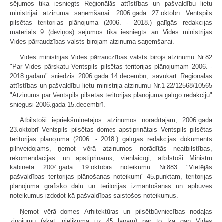
sējumos tika iesniegts Reģionālās attīstības un pašvaldību lietu
ministrijai atzinuma saņemšanai. 2006.gada 27.oktobrī Ventspils
pilsētas teritorijas plānojuma (2006. - 2018.) galīgās redakcijas
materiāls 9 (deviņos) sējumos tika iesniegts arī Vides ministrijas
Vides pārraudzības valsts birojam atzinuma saņemšanai.
Vides ministrijas Vides pārraudzības valsts birojs atzinumu Nr.82
"Par Vides pārskatu Ventspils pilsētas teritorijas plānojumam 2006. -
2018.gadam" sniedzis 2006.gada 14.decembrī, savukārt Reģionālās
attīstības un pašvaldību lietu ministrija atzinumu Nr.1-22/12568/10565
"Atzinums par Ventspils pilsētas teritorijas plānojuma galīgo redakciju"
sniegusi 2006.gada 15.decembrī.
Atbilstoši iepriekšminētajos atzinumos norādītajam, 2006.gada
23.oktobrī Ventspils pilsētas domes apstiprinātais Ventspils pilsētas
teritorijas plānojuma (2006. - 2018.) galīgās redakcijas dokuments
pilnveidojams, ņemot vērā atzinumos norādītās neatbilstības,
rekomendācijas, un apstiprināms, vienlaicīgi, atbilstoši Ministru
kabineta 2004.gada 19.oktobra noteikumu Nr.883 "Vietējās
pašvaldības teritorijas plānošanas noteikumi" 45.punktam, teritorijas
plānojuma grafisko daļu un teritorijas izmantošanas un apbūves
noteikumus izdodot kā pašvaldības saistošos noteikumus.
Ņemot vērā domes Arhitektūras un pilsētbūvniecības nodaļas
ziņojumu (skat. pielikumā uz 45 lapām) par to, ka gan Vides