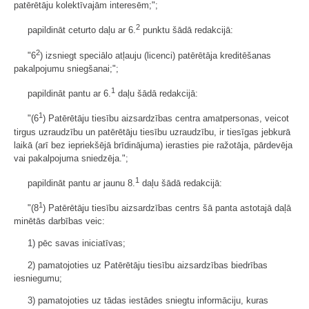
patērētāju kolektīvajām interesēm;";
2
papildināt ceturto daļu ar 6.
punktu šādā redakcijā:
2
"6
) izsniegt speciālo atļauju (licenci) patērētāja kreditēšanas
pakalpojumu sniegšanai;";
1
papildināt pantu ar 6.
daļu šādā redakcijā:
1
"(6
) Patērētāju tiesību aizsardzības centra amatpersonas, veicot
tirgus uzraudzību un patērētāju tiesību uzraudzību, ir tiesīgas jebkurā
laikā (arī bez iepriekšējā brīdinājuma) ierasties pie ražotāja, pārdevēja
vai pakalpojuma sniedzēja.";
1
papildināt pantu ar jaunu 8.
daļu šādā redakcijā:
1
"(8
) Patērētāju tiesību aizsardzības centrs šā panta astotajā daļā
minētās darbības veic:
1) pēc savas iniciatīvas;
2) pamatojoties uz Patērētāju tiesību aizsardzības biedrības
iesniegumu;
3) pamatojoties uz tādas iestādes sniegtu informāciju, kuras