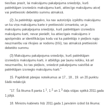
tiesības prasīt, lai maksājumu pakalpojuma sniedzējs, kurš
patērētājam izsniedzis maksājumu karti, attiecīgo maksājumu atceļ
vai prettiesiski debetēto summu atmaksā.
(2) Ja patērētājs apgalvo, ka nav autorizējis izpildītu maksājumu
un ka viņa maksājumu karte ir prettiesiski izmantota, un ja
maksājumu pakalpojuma sniedzējs, kurš patērētājam izsniedzis
maksājumu karti, nevar pierādīt, ka attiecīgais maksājums ir
apstiprināts ar identifikācijas kodu vai ka patērētājs ir pieļāvis rupju
neuzmanību vai rīkojies ar nodomu (tīši), tas atmaksā prettiesiski
debetēto summu.
(3) Maksājumu pakalpojuma sniedzējs, kurš patērētājam
izsniedzis maksājumu karti, ir atbildīgs par ļaunu nolūku, kā arī
neuzmanību, ko tas pieļāvis, sniedzot pakalpojumu saistībā ar
patērētājam izsniegto maksājumu karti."
15. Papildināt pārejas noteikumus ar 17., 18., 19. un 20.punktu
šādā redakcijā:
1
2
3
"17. Šā likuma 8.panta 1.
, 1.
un 1.
daļa stājas spēkā 2011.gada
1.jūlijā.
18. Ministru kabinets līdz 2011.gada 1.janvārim izdod šā likuma: