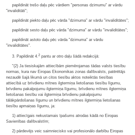
papildināt trešo daļu pēc vārdiem "personas dzimumu" ar vārdu
"invaliditāti";
papildināt piekto daļu pēc vārda "dzimuma" ar vārdu "invaliditātes";
papildināt sesto daļu pēc vārda "dzimuma" ar vārdu "invaliditātes";
papildināt astoto daļu pēc vārda "dzimuma" ar vārdu
"invaliditātes".
2
3. Papildināt 4.
pantu ar otro daļu šādā redakcijā:
"(2) Ja tiesiskajām attiecībām piemērojamas tādas valsts tiesību
normas, kura nav Eiropas Ekonomikas zonas dalībvalsts, patērētājs
nezaudē šajā likumā un citos tiesību aktos noteiktās tiesības
attiecībā uz brīvdienu mītnes ilgtermiņa lietošanas tiesību līgumu,
brīvdienu pakalpojumu ilgtermiņa līgumu, brīvdienu mītnes ilgtermiņa
lietošanas tiesību vai ilgtermiņa brīvdienu pakalpojumu
tālākpārdošanas līgumu un brīvdienu mītnes ilgtermiņa lietošanas
tiesību apmaiņas līgumu, ja:
1) attiecīgais nekustamais īpašums atrodas kādā no Eiropas
Savienības dalībvalstīm;
2) pārdevējs veic saimniecisko vai profesionālo darbību Eiropas