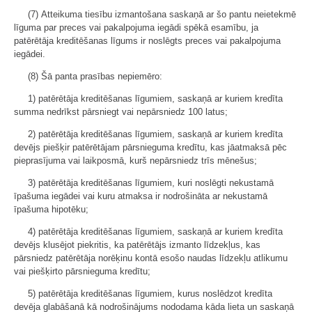
(7) Atteikuma tiesību izmantošana saskaņā ar šo pantu neietekmē
līguma par preces vai pakalpojuma iegādi spēkā esamību, ja
patērētāja kreditēšanas līgums ir noslēgts preces vai pakalpojuma
iegādei.
(8) Šā panta prasības nepiemēro:
1) patērētāja kreditēšanas līgumiem, saskaņā ar kuriem kredīta
summa nedrīkst pārsniegt vai nepārsniedz 100 latus;
2) patērētāja kreditēšanas līgumiem, saskaņā ar kuriem kredīta
devējs piešķir patērētājam pārsnieguma kredītu, kas jāatmaksā pēc
pieprasījuma vai laikposmā, kurš nepārsniedz trīs mēnešus;
3) patērētāja kreditēšanas līgumiem, kuri noslēgti nekustamā
īpašuma iegādei vai kuru atmaksa ir nodrošināta ar nekustamā
īpašuma hipotēku;
4) patērētāja kreditēšanas līgumiem, saskaņā ar kuriem kredīta
devējs klusējot piekritis, ka patērētājs izmanto līdzekļus, kas
pārsniedz patērētāja norēķinu kontā esošo naudas līdzekļu atlikumu
vai piešķirto pārsnieguma kredītu;
5) patērētāja kreditēšanas līgumiem, kurus noslēdzot kredīta
devēja glabāšanā kā nodrošinājums nododama kāda lieta un saskaņā