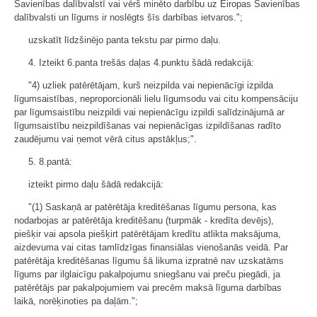
Savienības dalībvalstī vai vērš minēto darbību uz Eiropas Savienības
dalībvalsti un līgums ir noslēgts šīs darbības ietvaros.";
uzskatīt līdzšinējo panta tekstu par pirmo daļu.
4. Izteikt 6.panta trešās daļas 4.punktu šādā redakcijā:
"4) uzliek patērētājam, kurš neizpilda vai nepienācīgi izpilda
līgumsaistības, neproporcionāli lielu līgumsodu vai citu kompensāciju
par līgumsaistību neizpildi vai nepienācīgu izpildi salīdzinājumā ar
līgumsaistību neizpildīšanas vai nepienācīgas izpildīšanas radīto
zaudējumu vai ņemot vērā citus apstākļus;".
5. 8.pantā:
izteikt pirmo daļu šādā redakcijā:
"(1) Saskaņā ar patērētāja kreditēšanas līgumu persona, kas
nodarbojas ar patērētāja kreditēšanu (turpmāk - kredīta devējs),
piešķir vai apsola piešķirt patērētājam kredītu atlikta maksājuma,
aizdevuma vai citas tamlīdzīgas finansiālas vienošanās veidā. Par
patērētāja kreditēšanas līgumu šā likuma izpratnē nav uzskatāms
līgums par ilglaicīgu pakalpojumu sniegšanu vai preču piegādi, ja
patērētājs par pakalpojumiem vai precēm maksā līguma darbības
laikā, norēķinoties pa daļām.";