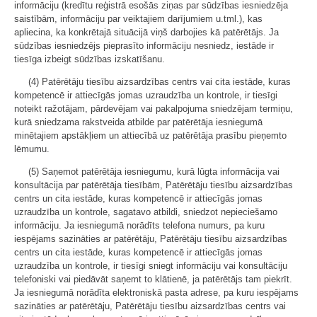
informāciju (kredītu reģistrā esošās ziņas par sūdzības iesniedzēja
saistībām, informāciju par veiktajiem darījumiem u.tml.), kas
apliecina, ka konkrētajā situācijā viņš darbojies kā patērētājs. Ja
sūdzības iesniedzējs pieprasīto informāciju nesniedz, iestāde ir
tiesīga izbeigt sūdzības izskatīšanu.
(4) Patērētāju tiesību aizsardzības centrs vai cita iestāde, kuras
kompetencē ir attiecīgās jomas uzraudzība un kontrole, ir tiesīgi
noteikt ražotājam, pārdevējam vai pakalpojuma sniedzējam termiņu,
kurā sniedzama rakstveida atbilde par patērētāja iesniegumā
minētajiem apstākļiem un attiecībā uz patērētāja prasību pieņemto
lēmumu.
(5) Saņemot patērētāja iesniegumu, kurā lūgta informācija vai
konsultācija par patērētāja tiesībām, Patērētāju tiesību aizsardzības
centrs un cita iestāde, kuras kompetencē ir attiecīgās jomas
uzraudzība un kontrole, sagatavo atbildi, sniedzot nepieciešamo
informāciju. Ja iesniegumā norādīts telefona numurs, pa kuru
iespējams sazināties ar patērētāju, Patērētāju tiesību aizsardzības
centrs un cita iestāde, kuras kompetencē ir attiecīgās jomas
uzraudzība un kontrole, ir tiesīgi sniegt informāciju vai konsultāciju
telefoniski vai piedāvāt saņemt to klātienē, ja patērētājs tam piekrīt.
Ja iesniegumā norādīta elektroniskā pasta adrese, pa kuru iespējams
sazināties ar patērētāju, Patērētāju tiesību aizsardzības centrs vai