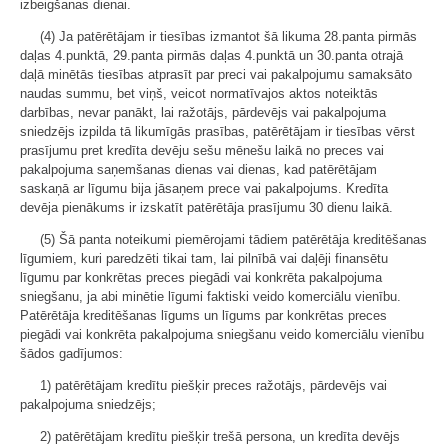
izbeigšanas dienai.
(4) Ja patērētājam ir tiesības izmantot šā likuma 28.panta pirmās
daļas 4.punktā, 29.panta pirmās daļas 4.punktā un 30.panta otrajā
daļā minētās tiesības atprasīt par preci vai pakalpojumu samaksāto
naudas summu, bet viņš, veicot normatīvajos aktos noteiktās
darbības, nevar panākt, lai ražotājs, pārdevējs vai pakalpojuma
sniedzējs izpilda tā likumīgās prasības, patērētājam ir tiesības vērst
prasījumu pret kredīta devēju sešu mēnešu laikā no preces vai
pakalpojuma saņemšanas dienas vai dienas, kad patērētājam
saskaņā ar līgumu bija jāsaņem prece vai pakalpojums. Kredīta
devēja pienākums ir izskatīt patērētāja prasījumu 30 dienu laikā.
(5) Šā panta noteikumi piemērojami tādiem patērētāja kreditēšanas
līgumiem, kuri paredzēti tikai tam, lai pilnībā vai daļēji finansētu
līgumu par konkrētas preces piegādi vai konkrēta pakalpojuma
sniegšanu, ja abi minētie līgumi faktiski veido komerciālu vienību.
Patērētāja kreditēšanas līgums un līgums par konkrētas preces
piegādi vai konkrēta pakalpojuma sniegšanu veido komerciālu vienību
šādos gadījumos:
1) patērētājam kredītu piešķir preces ražotājs, pārdevējs vai
pakalpojuma sniedzējs;
2) patērētājam kredītu piešķir trešā persona, un kredīta devējs