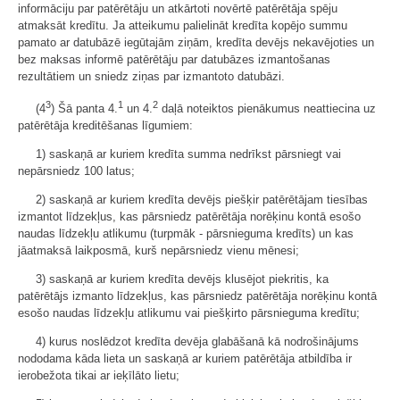
informāciju par patērētāju un atkārtoti novērtē patērētāja spēju
atmaksāt kredītu. Ja atteikumu palielināt kredīta kopējo summu
pamato ar datubāzē iegūtajām ziņām, kredīta devējs nekavējoties un
bez maksas informē patērētāju par datubāzes izmantošanas
rezultātiem un sniedz ziņas par izmantoto datubāzi.
3
1
2
(4
) Šā panta 4.
un 4.
daļā noteiktos pienākumus neattiecina uz
patērētāja kreditēšanas līgumiem:
1) saskaņā ar kuriem kredīta summa nedrīkst pārsniegt vai
nepārsniedz 100 latus;
2) saskaņā ar kuriem kredīta devējs piešķir patērētājam tiesības
izmantot līdzekļus, kas pārsniedz patērētāja norēķinu kontā esošo
naudas līdzekļu atlikumu (turpmāk - pārsnieguma kredīts) un kas
jāatmaksā laikposmā, kurš nepārsniedz vienu mēnesi;
3) saskaņā ar kuriem kredīta devējs klusējot piekritis, ka
patērētājs izmanto līdzekļus, kas pārsniedz patērētāja norēķinu kontā
esošo naudas līdzekļu atlikumu vai piešķirto pārsnieguma kredītu;
4) kurus noslēdzot kredīta devēja glabāšanā kā nodrošinājums
nododama kāda lieta un saskaņā ar kuriem patērētāja atbildība ir
ierobežota tikai ar ieķīlāto lietu;