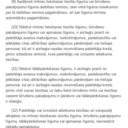
(9) Aprēķinot mītnes lietošanas tiesību līguma vai brīvdienu
pakalpojumu līguma darbības termiņu, ņem vērā līguma noteikumus
par tā darbības termiņa pagarināšanu, arī par līguma termiņa
automātisku pagarināšanu.
(10) Slēdzot mītnes lietošanas tiesību līgumu, brīvdienu
pakalpojumu līgumu vai apmaiņas līgumu, ir aizliegts prasīt no
patērētāja avansa maksājumus, nodrošinājumus, parādsaistību vai
jebkādas citas atlīdzības apliecinājumus pārdevējam vai trešajai
personai, kā arī ir aizliegta naudas rezervēšana patērētāja kontā,
pirms izbeidzies termiņš, kurā patērētājs var izmantot atteikuma
tiesības.
(11) Slēdzot tālākpārdošanas līgumu, ir aizliegts prasīt no
patērētāja avansa maksājumus, nodrošinājumus, parādsaistību vai
jebkādas citas atlīdzības apliecinājumus pārdevējam vai trešajai
personai, kā arī ir aizliegta naudas rezervēšana patērētāja kontā,
pirms viņš savas tiesības uz laiku lietot brīvdienu mītni vai tiesības
saņemt brīvdienu pakalpojumu ir pārdevis vai tālākpārdošanas līgums
ir izbeigts.
(12) Patērētājs var izmantot atteikuma tiesības un vienpusēji
atkāpties no mītnes lietošanas tiesību līguma, brīvdienu pakalpojumu
līguma, tālākpārdošanas līguma vai apmaiņas līguma, nesniedzot
nekādu pamatojumu.