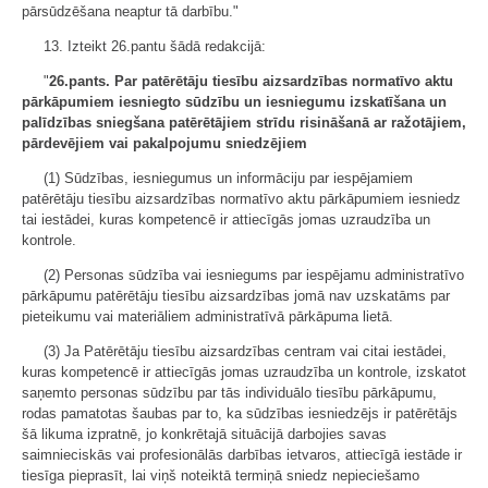
pārsūdzēšana neaptur tā darbību."
13. Izteikt 26.pantu šādā redakcijā:
"
26.pants. Par patērētāju tiesību aizsardzības normatīvo aktu
pārkāpumiem iesniegto sūdzību un iesniegumu izskatīšana un
palīdzības sniegšana patērētājiem strīdu risināšanā ar ražotājiem,
pārdevējiem vai pakalpojumu sniedzējiem
(1) Sūdzības, iesniegumus un informāciju par iespējamiem
patērētāju tiesību aizsardzības normatīvo aktu pārkāpumiem iesniedz
tai iestādei, kuras kompetencē ir attiecīgās jomas uzraudzība un
kontrole.
(2) Personas sūdzība vai iesniegums par iespējamu administratīvo
pārkāpumu patērētāju tiesību aizsardzības jomā nav uzskatāms par
pieteikumu vai materiāliem administratīvā pārkāpuma lietā.
(3) Ja Patērētāju tiesību aizsardzības centram vai citai iestādei,
kuras kompetencē ir attiecīgās jomas uzraudzība un kontrole, izskatot
saņemto personas sūdzību par tās individuālo tiesību pārkāpumu,
rodas pamatotas šaubas par to, ka sūdzības iesniedzējs ir patērētājs
šā likuma izpratnē, jo konkrētajā situācijā darbojies savas
saimnieciskās vai profesionālās darbības ietvaros, attiecīgā iestāde ir
tiesīga pieprasīt, lai viņš noteiktā termiņā sniedz nepieciešamo