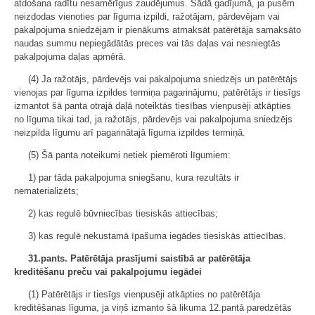
atdošana radītu nesamērīgus zaudējumus. Šādā gadījumā, ja pusēm
neizdodas vienoties par līguma izpildi, ražotājam, pārdevējam vai
pakalpojuma sniedzējam ir pienākums atmaksāt patērētāja samaksāto
naudas summu nepiegādātās preces vai tās daļas vai nesniegtās
pakalpojuma daļas apmērā.
(4) Ja ražotājs, pārdevējs vai pakalpojuma sniedzējs un patērētājs
vienojas par līguma izpildes termiņa pagarinājumu, patērētājs ir tiesīgs
izmantot šā panta otrajā daļā noteiktās tiesības vienpusēji atkāpties
no līguma tikai tad, ja ražotājs, pārdevējs vai pakalpojuma sniedzējs
neizpilda līgumu arī pagarinātajā līguma izpildes termiņā.
(5) Šā panta noteikumi netiek piemēroti līgumiem:
1) par tāda pakalpojuma sniegšanu, kura rezultāts ir
nematerializēts;
2) kas regulē būvniecības tiesiskās attiecības;
3) kas regulē nekustamā īpašuma iegādes tiesiskās attiecības.
31.pants. Patērētāja prasījumi saistībā ar patērētāja
kreditēšanu preču vai pakalpojumu iegādei
(1) Patērētājs ir tiesīgs vienpusēji atkāpties no patērētāja
kreditēšanas līguma, ja viņš izmanto šā likuma 12.pantā paredzētās