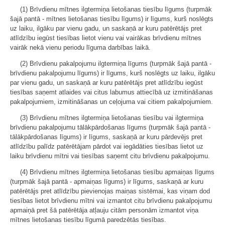
(1) Brīvdienu mītnes ilgtermiņa lietošanas tiesību līgums (turpmāk
šajā pantā - mītnes lietošanas tiesību līgums) ir līgums, kurš noslēgts
uz laiku, ilgāku par vienu gadu, un saskaņā ar kuru patērētājs pret
atlīdzību iegūst tiesības lietot vienu vai vairākas brīvdienu mītnes
vairāk nekā vienu periodu līguma darbības laikā.
(2) Brīvdienu pakalpojumu ilgtermiņa līgums (turpmāk šajā pantā -
brīvdienu pakalpojumu līgums) ir līgums, kurš noslēgts uz laiku, ilgāku
par vienu gadu, un saskaņā ar kuru patērētājs pret atlīdzību iegūst
tiesības saņemt atlaides vai citus labumus attiecībā uz izmitināšanas
pakalpojumiem, izmitināšanas un ceļojuma vai citiem pakalpojumiem.
(3) Brīvdienu mītnes ilgtermiņa lietošanas tiesību vai ilgtermiņa
brīvdienu pakalpojumu tālākpārdošanas līgums (turpmāk šajā pantā -
tālākpārdošanas līgums) ir līgums, saskaņā ar kuru pārdevējs pret
atlīdzību palīdz patērētājam pārdot vai iegādāties tiesības lietot uz
laiku brīvdienu mītni vai tiesības saņemt citu brīvdienu pakalpojumu.
(4) Brīvdienu mītnes ilgtermiņa lietošanas tiesību apmaiņas līgums
(turpmāk šajā pantā - apmaiņas līgums) ir līgums, saskaņā ar kuru
patērētājs pret atlīdzību pievienojas maiņas sistēmai, kas viņam dod
tiesības lietot brīvdienu mītni vai izmantot citu brīvdienu pakalpojumu
apmaiņā pret šā patērētāja atļauju citām personām izmantot viņa
mītnes lietošanas tiesību līgumā paredzētās tiesības.