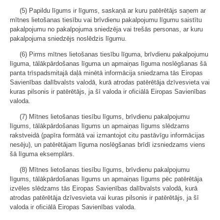
(5) Papildu līgums ir līgums, saskaņā ar kuru patērētājs saņem ar
mītnes lietošanas tiesību vai brīvdienu pakalpojumu līgumu saistītu
pakalpojumu no pakalpojuma sniedzēja vai trešās personas, ar kuru
pakalpojuma sniedzējs noslēdzis līgumu.
(6) Pirms mītnes lietošanas tiesību līguma, brīvdienu pakalpojumu
līguma, tālākpārdošanas līguma un apmaiņas līguma noslēgšanas šā
panta trīspadsmitajā daļā minētā informācija sniedzama tās Eiropas
Savienības dalībvalsts valodā, kurā atrodas patērētāja dzīvesvieta vai
kuras pilsonis ir patērētājs, ja šī valoda ir oficiālā Eiropas Savienības
valoda.
(7) Mītnes lietošanas tiesību līgums, brīvdienu pakalpojumu
līgums, tālākpārdošanas līgums un apmaiņas līgums slēdzams
rakstveidā (papīra formātā vai izmantojot citu pastāvīgu informācijas
nesēju), un patērētājam līguma noslēgšanas brīdī izsniedzams viens
šā līguma eksemplārs.
(8) Mītnes lietošanas tiesību līgums, brīvdienu pakalpojumu
līgums, tālākpārdošanas līgums un apmaiņas līgums pēc patērētāja
izvēles slēdzams tās Eiropas Savienības dalībvalsts valodā, kurā
atrodas patērētāja dzīvesvieta vai kuras pilsonis ir patērētājs, ja šī
valoda ir oficiālā Eiropas Savienības valoda.