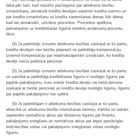
laikā pēc tam, kad nosūtīts paziņojums par atteikuma tiesību
izmantošanu, atmaksāt kredīta devējam saņemto kredīta summu un
par kredīta izmantošanu no kredīta saņemšanas dienas līdz dienai,
kad tas atmaksāts, uzkrātos procentus. Procentus aprēķina,
pamatojoties uz kreditēšanas līgumā noteikto aizdevuma procentu
likmi.
(4) Ja patērētājs izmanto atteikuma tiesības saskaņā ar šo pantu,
kredīta devējam nav tiesību pieprasīt no patērētāja kompensāciju,
izņemot kompensāciju par neatmaksājamām izmaksām, ko kredīta
devējs veicis publiskai personai.
(5) Ja patērētājs izmanto atteikuma tiesības saskaņā ar šo pantu
un saistībā ar patērētāja kreditēšanas līgumu ir noslēgts līgums par
papildu pakalpojumu, kuru sniedz kredīta devējs vai trešā persona
saskaņā ar trešās personas un kredīta devēja noslēgto līgumu, līgums
par papildu pakalpojumu nav spēkā.
(6) Ja patērētājam ir atteikuma tiesības saskaņā ar šo pantu,
attiecībā uz atteikuma tiesību īstenošanas termiņu, kārtību un sekām
nepiemēro normatīvos aktus par distances līgumu par finanšu
pakalpojumu sniegšanu un normatīvos aktus par ārpus pastāvīgās
tirdzniecības vietas vai pakalpojumu sniegšanas vietas noslēgtu
līgumu.