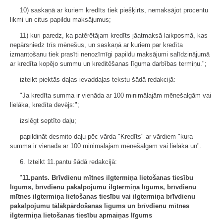
10) saskaņā ar kuriem kredīts tiek piešķirts, nemaksājot procentu
likmi un citus papildu maksājumus;
11) kuri paredz, ka patērētājam kredīts jāatmaksā laikposmā, kas
nepārsniedz trīs mēnešus, un saskaņā ar kuriem par kredīta
izmantošanu tiek prasīti nenozīmīgi papildu maksājumi salīdzinājumā
ar kredīta kopējo summu un kreditēšanas līguma darbības termiņu.";
izteikt piektās daļas ievaddaļas tekstu šādā redakcijā:
"Ja kredīta summa ir vienāda ar 100 minimālajām mēnešalgām vai
lielāka, kredīta devējs:";
izslēgt septīto daļu;
papildināt desmito daļu pēc vārda "Kredīts" ar vārdiem "kura
summa ir vienāda ar 100 minimālajām mēnešalgām vai lielāka un".
6. Izteikt 11.pantu šādā redakcijā:
"
11.pants. Brīvdienu mītnes ilgtermiņa lietošanas tiesību
līgums, brīvdienu pakalpojumu ilgtermiņa līgums, brīvdienu
mītnes ilgtermiņa lietošanas tiesību vai ilgtermiņa brīvdienu
pakalpojumu tālākpārdošanas līgums un brīvdienu mītnes
ilgtermiņa lietošanas tiesību apmaiņas līgums