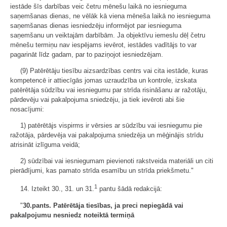
iestāde šīs darbības veic četru mēnešu laikā no iesnieguma
saņemšanas dienas, ne vēlāk kā viena mēneša laikā no iesnieguma
saņemšanas dienas iesniedzēju informējot par iesnieguma
saņemšanu un veiktajām darbībām. Ja objektīvu iemeslu dēļ četru
mēnešu termiņu nav iespējams ievērot, iestādes vadītājs to var
pagarināt līdz gadam, par to paziņojot iesniedzējam.
(9) Patērētāju tiesību aizsardzības centrs vai cita iestāde, kuras
kompetencē ir attiecīgās jomas uzraudzība un kontrole, izskata
patērētāja sūdzību vai iesniegumu par strīda risināšanu ar ražotāju,
pārdevēju vai pakalpojuma sniedzēju, ja tiek ievēroti abi šie
nosacījumi:
1) patērētājs vispirms ir vērsies ar sūdzību vai iesniegumu pie
ražotāja, pārdevēja vai pakalpojuma sniedzēja un mēģinājis strīdu
atrisināt izlīguma veidā;
2) sūdzībai vai iesniegumam pievienoti rakstveida materiāli un citi
pierādījumi, kas pamato strīda esamību un strīda priekšmetu."
1
14. Izteikt 30., 31. un 31.
pantu šādā redakcijā:
"
30.pants.
Patērētāja tiesības, ja preci nepiegādā vai
pakalpojumu nesniedz noteiktā termiņā