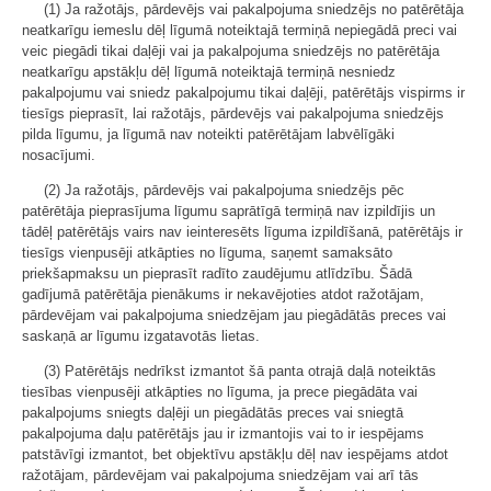
(1) Ja ražotājs, pārdevējs vai pakalpojuma sniedzējs no patērētāja
neatkarīgu iemeslu dēļ līgumā noteiktajā termiņā nepiegādā preci vai
veic piegādi tikai daļēji vai ja pakalpojuma sniedzējs no patērētāja
neatkarīgu apstākļu dēļ līgumā noteiktajā termiņā nesniedz
pakalpojumu vai sniedz pakalpojumu tikai daļēji, patērētājs vispirms ir
tiesīgs pieprasīt, lai ražotājs, pārdevējs vai pakalpojuma sniedzējs
pilda līgumu, ja līgumā nav noteikti patērētājam labvēlīgāki
nosacījumi.
(2) Ja ražotājs, pārdevējs vai pakalpojuma sniedzējs pēc
patērētāja pieprasījuma līgumu saprātīgā termiņā nav izpildījis un
tādēļ patērētājs vairs nav ieinteresēts līguma izpildīšanā, patērētājs ir
tiesīgs vienpusēji atkāpties no līguma, saņemt samaksāto
priekšapmaksu un pieprasīt radīto zaudējumu atlīdzību. Šādā
gadījumā patērētāja pienākums ir nekavējoties atdot ražotājam,
pārdevējam vai pakalpojuma sniedzējam jau piegādātās preces vai
saskaņā ar līgumu izgatavotās lietas.
(3) Patērētājs nedrīkst izmantot šā panta otrajā daļā noteiktās
tiesības vienpusēji atkāpties no līguma, ja prece piegādāta vai
pakalpojums sniegts daļēji un piegādātās preces vai sniegtā
pakalpojuma daļu patērētājs jau ir izmantojis vai to ir iespējams
patstāvīgi izmantot, bet objektīvu apstākļu dēļ nav iespējams atdot
ražotājam, pārdevējam vai pakalpojuma sniedzējam vai arī tās