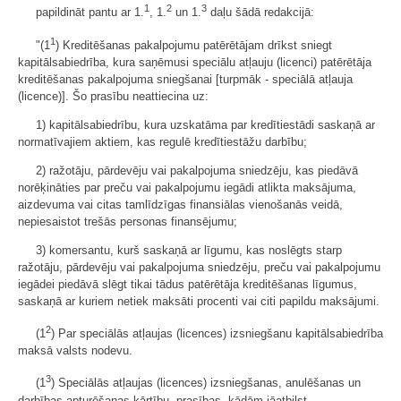
1
2
3
papildināt pantu ar 1.
, 1.
un 1.
daļu šādā redakcijā:
1
"(1
) Kreditēšanas pakalpojumu patērētājam drīkst sniegt
kapitālsabiedrība, kura saņēmusi speciālu atļauju (licenci) patērētāja
kreditēšanas pakalpojuma sniegšanai [turpmāk - speciālā atļauja
(licence)]. Šo prasību neattiecina uz:
1) kapitālsabiedrību, kura uzskatāma par kredītiestādi saskaņā ar
normatīvajiem aktiem, kas regulē kredītiestāžu darbību;
2) ražotāju, pārdevēju vai pakalpojuma sniedzēju, kas piedāvā
norēķināties par preču vai pakalpojumu iegādi atlikta maksājuma,
aizdevuma vai citas tamlīdzīgas finansiālas vienošanās veidā,
nepiesaistot trešās personas finansējumu;
3) komersantu, kurš saskaņā ar līgumu, kas noslēgts starp
ražotāju, pārdevēju vai pakalpojuma sniedzēju, preču vai pakalpojumu
iegādei piedāvā slēgt tikai tādus patērētāja kreditēšanas līgumus,
saskaņā ar kuriem netiek maksāti procenti vai citi papildu maksājumi.
2
(1
) Par speciālās atļaujas (licences) izsniegšanu kapitālsabiedrība
maksā valsts nodevu.
3
(1
) Speciālās atļaujas (licences) izsniegšanas, anulēšanas un
darbības apturēšanas kārtību, prasības, kādām jāatbilst