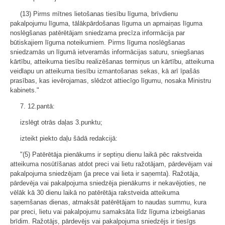
(13) Pirms mītnes lietošanas tiesību līguma, brīvdienu
pakalpojumu līguma, tālākpārdošanas līguma un apmaiņas līguma
noslēgšanas patērētājam sniedzama precīza informācija par
būtiskajiem līguma noteikumiem. Pirms līguma noslēgšanas
sniedzamās un līgumā ietveramās informācijas saturu, sniegšanas
kārtību, atteikuma tiesību realizēšanas termiņus un kārtību, atteikuma
veidlapu un atteikuma tiesību izmantošanas sekas, kā arī īpašās
prasības, kas ievērojamas, slēdzot attiecīgo līgumu, nosaka Ministru
kabinets."
7. 12.pantā:
izslēgt otrās daļas 3.punktu;
izteikt piekto daļu šādā redakcijā:
"(5) Patērētāja pienākums ir septiņu dienu laikā pēc rakstveida
atteikuma nosūtīšanas atdot preci vai lietu ražotājam, pārdevējam vai
pakalpojuma sniedzējam (ja prece vai lieta ir saņemta). Ražotāja,
pārdevēja vai pakalpojuma sniedzēja pienākums ir nekavējoties, ne
vēlāk kā 30 dienu laikā no patērētāja rakstveida atteikuma
saņemšanas dienas, atmaksāt patērētājam to naudas summu, kura
par preci, lietu vai pakalpojumu samaksāta līdz līguma izbeigšanas
brīdim. Ražotājs, pārdevējs vai pakalpojuma sniedzējs ir tiesīgs