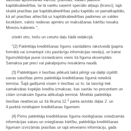
kapitālsabiedrībai
,
lai tā varētu saņemt speciālo atļauju (licenci), tajā
skaitā prasības par kapitālsabiedrības pašu kapitālu un pamatkapitālu,
kā arī prasības attiecībā uz kapitālsabiedrības padomes un valdes
locekļiem, valsts nodevas apmēru un maksāšanas kārtību nosaka
Ministru kabinets.";
izteikt otro, trešo un ceturto daļu šādā redakcijā:
"(2) Patērētāja kreditēšanas līgums sastādāms rakstveidā (papīra
formātā vai izmantojot citu pastāvīgu informācijas nesēju), un katrai
līgumslēdzējai pusei izsniedzams viens šā līguma eksemplārs.
Samaksa par preci vai pakalpojumu nosakāma naudā.
(3) Patērētājam ir tiesības jebkurā laikā pilnīgi vai daļēji izpildīt
savas saistības pirms patērētāja kreditēšanas līgumā noteiktā
termiņa. Šajā gadījumā viņam ir tiesības uz to, lai taisnīgi tiek
samaksātas kopējās kredīta izmaksas, kas sastāv no procentiem un
citām izmaksām līguma atlikušajā termiņā. Minētās patērētāja
1
tiesības neattiecas uz šā likuma 12.
panta astotās daļas 2. un
4.punktā minētajiem kreditēšanas līgumiem.
(4) Pirms patērētāja kreditēšanas līguma noslēgšanas sniedzamās
informācijas saturu un sniegšanas kārtību, patērētāja kreditēšanas
līgumam izvirzāmās prasības un tajā ietveramo informāciju, gada