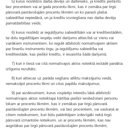
5) kurus noslēdzis darba devējs un darbinieks, ja kredīts piešķirts
bez procentiem vai ar gada procentu likmi, kas ir zemāka par tirgū
pārsvarā pastāvošajām procentu likmēm un ko parasti plašai
sabiedrībai nepiedāvā, un ja kredītu izsniegšana nav darba devēja
pamatdarbības veids;
6) kurus noslēdz ar ieguldījumu sabiedrībām vai ar kredītiestādēm,
lai dotu ieguldītājam iespēju veikt darījumu attiecībā uz vienu vai
vairākiem instrumentiem, ko regulē atbilstoši normatīvajiem aktiem
par finanšu instrumentu tirgu, ja ieguldījumu sabiedrība vai
kredītiestāde, kas piešķir kredītu, ir iesaistīta šādā darījumā;
7) kuri ir tiesā vai citā normatīvajos aktos noteiktā iestādē panākta
izlīguma rezultāts;
8) kuri attiecas uz parāda segšanu atliktu maksājumu veidā,
nemaksājot procentu likmi un citus papildu maksājumus;
9) par aizdevumiem, kurus vispārējo interešu labā atbilstoši
normatīvajos aktos noteiktajai kārtībai piešķir ierobežotam personu
lokam ar procentu likmēm, kas ir zemākas par tirgū pārsvarā
pastāvošajām procentu likmēm, vai bez procentiem, vai saskaņā ar
citiem noteikumiem, kuri būtu patērētājam izdevīgāki nekā tirgū
pārsvarā izmantotie noteikumi, un ar procentu likmēm, kas nav
augstākas par tirgū pārsvarā pastāvošajām procentu likmēm;