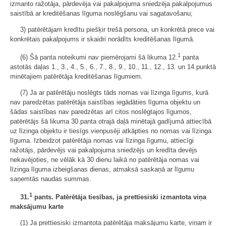
izmanto ražotāja, pārdevēja vai pakalpojuma sniedzēja pakalpojumus
saistībā ar kreditēšanas līguma noslēgšanu vai sagatavošanu;
3) patērētājam kredītu piešķir trešā persona, un konkrētā prece vai
konkrētais pakalpojums ir skaidri norādīts kreditēšanas līgumā.
1
(6) Šā panta noteikumi nav piemērojami šā likuma 12.
panta
astotās daļas 1., 3., 4., 5., 6., 7., 8., 9., 10., 11., 12., 13. un 14.punktā
minētajiem patērētāja kreditēšanas līgumiem.
(7) Ja ar patērētāju noslēgts tāds nomas vai līzinga līgums, kurā
nav paredzētas patērētāja saistības iegādāties līguma objektu un
šādas saistības nav paredzētas arī citos noslēgtajos līgumos,
patērētājs šā likuma 30.panta otrajā daļā minētajā gadījumā attiecībā
uz līzinga objektu ir tiesīgs vienpusēji atkāpties no nomas vai līzinga
līguma. Izbeidzot patērētāja nomas vai līzinga līgumu, attiecīgi
ražotājs, pārdevējs vai pakalpojuma sniedzējs un kredīta devējs
nekavējoties, ne vēlāk kā 30 dienu laikā no patērētāja nomas vai
līzinga līguma izbeigšanas dienas, atmaksā saskaņā ar līgumu
saņemtās naudas summas.
1
31.
pants. Patērētāja tiesības, ja prettiesiski izmantota viņa
maksājumu karte
(1) Ja prettiesiski izmantota patērētāja maksājumu karte, viņam ir