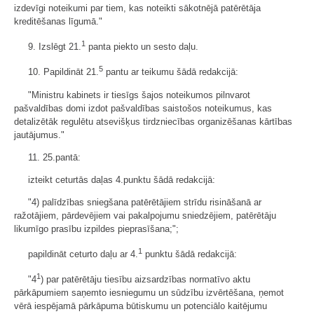
izdevīgi noteikumi par tiem, kas noteikti sākotnējā patērētāja
kreditēšanas līgumā."
1
9. Izslēgt 21.
panta piekto un sesto daļu.
5
10. Papildināt 21.
pantu ar teikumu šādā redakcijā:
"Ministru kabinets ir tiesīgs šajos noteikumos pilnvarot
pašvaldības domi izdot pašvaldības saistošos noteikumus, kas
detalizētāk regulētu atsevišķus tirdzniecības organizēšanas kārtības
jautājumus."
11. 25.pantā:
izteikt ceturtās daļas 4.punktu šādā redakcijā:
"4) palīdzības sniegšana patērētājiem strīdu risināšanā ar
ražotājiem, pārdevējiem vai pakalpojumu sniedzējiem, patērētāju
likumīgo prasību izpildes pieprasīšana;";
1
papildināt ceturto daļu ar 4.
punktu šādā redakcijā:
1
"4
) par patērētāju tiesību aizsardzības normatīvo aktu
pārkāpumiem saņemto iesniegumu un sūdzību izvērtēšana, ņemot
vērā iespējamā pārkāpuma būtiskumu un potenciālo kaitējumu