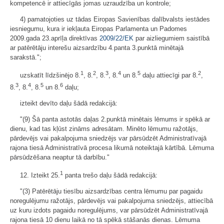
kompetencē ir attiecīgās jomas uzraudzība un kontrole;
4) pamatojoties uz tādas Eiropas Savienības dalībvalsts iestādes
iesniegumu, kura ir iekļauta Eiropas Parlamenta un Padomes
2009.gada 23.aprīļa direktīvas
2009/22/EK
par aizliegumiem saistībā
ar patērētāju interešu aizsardzību 4.panta 3.punktā minētajā
sarakstā.";
1
2
3
4
5
2
uzskatīt līdzšinējo 8.
, 8.
, 8.
, 8.
un 8.
daļu attiecīgi par 8.
,
3
4
5
6
8.
, 8.
, 8.
un 8.
daļu;
izteikt devīto daļu šādā redakcijā:
"(9) Šā panta astotās daļas 2.punktā minētais lēmums ir spēkā ar
dienu, kad tas kļūst zināms adresātam. Minēto lēmumu ražotājs,
pārdevējs vai pakalpojuma sniedzējs var pārsūdzēt Administratīvajā
rajona tiesā Administratīvā procesa likumā noteiktajā kārtībā. Lēmuma
pārsūdzēšana neaptur tā darbību."
1
12. Izteikt 25.
panta trešo daļu šādā redakcijā:
"(3) Patērētāju tiesību aizsardzības centra lēmumu par pagaidu
noregulējumu ražotājs, pārdevējs vai pakalpojuma sniedzējs, attiecībā
uz kuru izdots pagaidu noregulējums, var pārsūdzēt Administratīvajā
rajona tiesā 10 dienu laikā no tā spēkā stāšanās dienas. Lēmuma