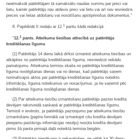
neatmaksāt patērētājam tā samaksāto naudas summu par preci vai
lietu, kamēr patērētājs nav atdevis preci vai lietu vai arī nav iesniedzis
preces vai lietas atdošanu vai nosūtīšanu apstiprinošus dokumentus."
1
8. Papildināt II nodaļu ar 12.
pantu šādā redakcijā:
1
"
12.
pants. Atteikuma tiesības attiecībā uz patērētāja
kreditēšanas līgumu
(1) Patērētājs 14 dienu laikā drīkst izmantot atteikuma tiesības un
atkāpties no patērētāja kreditēšanas līguma, nesniedzot nekādu
pamatojumu. Atteikuma termiņu skaita no patērētāja kreditēšanas
līguma noslēgšanas dienas vai no dienas, kad patērētājs saņem
normatīvajos aktos par patērētāja kreditēšanas līgumu noteikto
informāciju, līguma noteikumus un nosacījumus, ja tie saņemti pēc
kreditēšanas līguma noslēgšanas dienas.
(2) Par atteikuma tiesību izmantošanu patērētājs paziņo kredīta
devējam rakstveidā saskaņā ar patērētāja kreditēšanas līgumu.
Termiņš ir ievērots, ja patērētājs paziņojumu par atteikuma tiesību
izmantošanu (papīra formātā vai izmantojot citu kredīta devējam
pieejamu pastāvīgu informācijas nesēju) nosūta kredīta devējam
pirms šā panta pirmajā daļā noteiktā termiņa beigām.
(3) Patērētāja pienākums ir nekavējoties, ne vēlāk kā 30 dienu