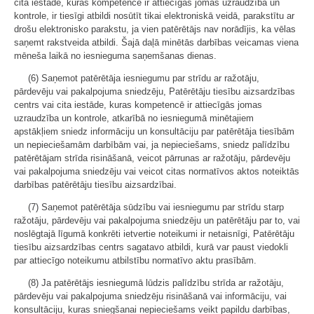
cita iestāde, kuras kompetencē ir attiecīgās jomas uzraudzība un
kontrole, ir tiesīgi atbildi nosūtīt tikai elektroniskā veidā, parakstītu ar
drošu elektronisko parakstu, ja vien patērētājs nav norādījis, ka vēlas
saņemt rakstveida atbildi. Šajā daļā minētās darbības veicamas viena
mēneša laikā no iesnieguma saņemšanas dienas.
(6) Saņemot patērētāja iesniegumu par strīdu ar ražotāju,
pārdevēju vai pakalpojuma sniedzēju, Patērētāju tiesību aizsardzības
centrs vai cita iestāde, kuras kompetencē ir attiecīgās jomas
uzraudzība un kontrole, atkarībā no iesniegumā minētajiem
apstākļiem sniedz informāciju un konsultāciju par patērētāja tiesībām
un nepieciešamām darbībām vai, ja nepieciešams, sniedz palīdzību
patērētājam strīda risināšanā, veicot pārrunas ar ražotāju, pārdevēju
vai pakalpojuma sniedzēju vai veicot citas normatīvos aktos noteiktās
darbības patērētāju tiesību aizsardzībai.
(7) Saņemot patērētāja sūdzību vai iesniegumu par strīdu starp
ražotāju, pārdevēju vai pakalpojuma sniedzēju un patērētāju par to, vai
noslēgtajā līgumā konkrēti ietvertie noteikumi ir netaisnīgi, Patērētāju
tiesību aizsardzības centrs sagatavo atbildi, kurā var paust viedokli
par attiecīgo noteikumu atbilstību normatīvo aktu prasībām.
(8) Ja patērētājs iesniegumā lūdzis palīdzību strīda ar ražotāju,
pārdevēju vai pakalpojuma sniedzēju risināšanā vai informāciju, vai
konsultāciju, kuras sniegšanai nepieciešams veikt papildu darbības,