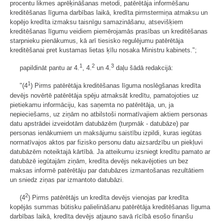
procentu likmes aprēķināšanas metodi, patērētāja informēšanu
kreditēšanas līguma darbības laikā, kredīta pirmstermiņa atmaksu un
kopējo kredīta izmaksu taisnīgu samazināšanu, atsevišķiem
kreditēšanas līgumu veidiem piemērojamās prasības un kreditēšanas
starpnieku pienākumus, kā arī tiesisko regulējumu patērētāja
kreditēšanai pret kustamas lietas ķīlu nosaka Ministru kabinets.";
1
2
3
papildināt pantu ar 4.
, 4.
un 4.
daļu šādā redakcijā:
1
"(4
) Pirms patērētāja kreditēšanas līguma noslēgšanas kredīta
devējs novērtē patērētāja spēju atmaksāt kredītu, pamatojoties uz
pietiekamu informāciju, kas saņemta no patērētāja, un, ja
nepieciešams, uz ziņām no atbilstoši normatīvajiem aktiem personas
datu apstrādei izveidotām datubāzēm (turpmāk - datubāze) par
personas ienākumiem un maksājumu saistību izpildi, kuras iegūtas
normatīvajos aktos par fizisko personu datu aizsardzību un piekļuvi
datubāzēm noteiktajā kārtībā. Ja atteikumu izsniegt kredītu pamato ar
datubāzē iegūtajām ziņām, kredīta devējs nekavējoties un bez
maksas informē patērētāju par datubāzes izmantošanas rezultātiem
un sniedz ziņas par izmantoto datubāzi.
2
(4
) Pirms patērētājs un kredīta devējs vienojas par kredīta
kopējās summas būtisku palielināšanu patērētāja kreditēšanas līguma
darbības laikā, kredīta devējs atjauno savā rīcībā esošo finanšu