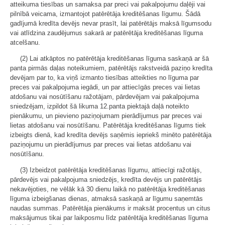
atteikuma tiesības un samaksa par preci vai pakalpojumu daļēji vai
pilnībā veicama, izmantojot patērētāja kreditēšanas līgumu. Šādā
gadījumā kredīta devējs nevar prasīt, lai patērētājs maksā līgumsodu
vai atlīdzina zaudējumus sakarā ar patērētāja kreditēšanas līguma
atcelšanu.
(2) Lai atkāptos no patērētāja kreditēšanas līguma saskaņā ar šā
panta pirmās daļas noteikumiem, patērētājs rakstveidā paziņo kredīta
devējam par to, ka viņš izmanto tiesības atteikties no līguma par
preces vai pakalpojuma iegādi, un par attiecīgās preces vai lietas
atdošanu vai nosūtīšanu ražotājam, pārdevējam vai pakalpojuma
sniedzējam, izpildot šā likuma 12.panta piektajā daļā noteikto
pienākumu, un pievieno paziņojumam pierādījumus par preces vai
lietas atdošanu vai nosūtīšanu. Patērētāja kreditēšanas līgums tiek
izbeigts dienā, kad kredīta devējs saņēmis iepriekš minēto patērētāja
paziņojumu un pierādījumus par preces vai lietas atdošanu vai
nosūtīšanu.
(3) Izbeidzot patērētāja kreditēšanas līgumu, attiecīgi ražotājs,
pārdevējs vai pakalpojuma sniedzējs, kredīta devējs un patērētājs
nekavējoties, ne vēlāk kā 30 dienu laikā no patērētāja kreditēšanas
līguma izbeigšanas dienas, atmaksā saskaņā ar līgumu saņemtās
naudas summas. Patērētāja pienākums ir maksāt procentus un citus
maksājumus tikai par laikposmu līdz patērētāja kreditēšanas līguma