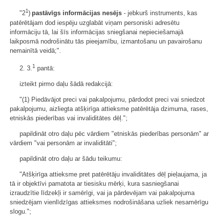
1
"2
)
pastāvīgs informācijas nesējs
- jebkurš instruments, kas
patērētājam dod iespēju uzglabāt viņam personiski adresētu
informāciju tā, lai šīs informācijas sniegšanai nepieciešamajā
laikposmā nodrošinātu tās pieejamību, izmantošanu un pavairošanu
nemainītā veidā;".
1
2. 3.
pantā:
izteikt pirmo daļu šādā redakcijā:
"(1) Piedāvājot preci vai pakalpojumu, pārdodot preci vai sniedzot
pakalpojumu, aizliegta atšķirīga attieksme patērētāja dzimuma, rases,
etniskās piederības vai invaliditātes dēļ.";
papildināt otro daļu pēc vārdiem "etniskās piederības personām" ar
vārdiem "vai personām ar invaliditāti";
papildināt otro daļu ar šādu teikumu:
"Atšķirīga attieksme pret patērētāju invaliditātes dēļ pieļaujama, ja
tā ir objektīvi pamatota ar tiesisku mērķi, kura sasniegšanai
izraudzītie līdzekļi ir samērīgi, vai ja pārdevējam vai pakalpojuma
sniedzējam vienlīdzīgas attieksmes nodrošināšana uzliek nesamērīgu
slogu.";