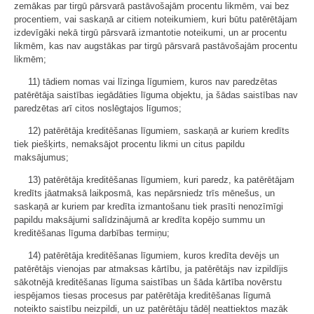
zemākas par tirgū pārsvarā pastāvošajām procentu likmēm, vai bez
procentiem, vai saskaņā ar citiem noteikumiem, kuri būtu patērētājam
izdevīgāki nekā tirgū pārsvarā izmantotie noteikumi, un ar procentu
likmēm, kas nav augstākas par tirgū pārsvarā pastāvošajām procentu
likmēm;
11) tādiem nomas vai līzinga līgumiem, kuros nav paredzētas
patērētāja saistības iegādāties līguma objektu, ja šādas saistības nav
paredzētas arī citos noslēgtajos līgumos;
12) patērētāja kreditēšanas līgumiem, saskaņā ar kuriem kredīts
tiek piešķirts, nemaksājot procentu likmi un citus papildu
maksājumus;
13) patērētāja kreditēšanas līgumiem, kuri paredz, ka patērētājam
kredīts jāatmaksā laikposmā, kas nepārsniedz trīs mēnešus, un
saskaņā ar kuriem par kredīta izmantošanu tiek prasīti nenozīmīgi
papildu maksājumi salīdzinājumā ar kredīta kopējo summu un
kreditēšanas līguma darbības termiņu;
14) patērētāja kreditēšanas līgumiem, kuros kredīta devējs un
patērētājs vienojas par atmaksas kārtību, ja patērētājs nav izpildījis
sākotnējā kreditēšanas līguma saistības un šāda kārtība novērstu
iespējamos tiesas procesus par patērētāja kreditēšanas līgumā
noteikto saistību neizpildi, un uz patērētāju tādēļ neattiektos mazāk