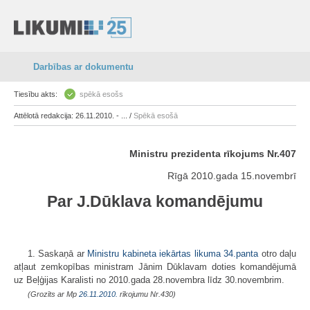
Darbības ar dokumentu
Tiesību akts:
spēkā esošs
Attēlotā redakcija: 26.11.2010. - ... /
Spēkā esošā
Ministru prezidenta rīkojums Nr.407
Rīgā 2010.gada 15.novembrī
Par J.Dūklava komandējumu
1. Saskaņā ar
Ministru kabineta iekārtas likuma
34.panta
otro daļu
atļaut zemkopības ministram Jānim Dūklavam doties komandējumā
uz Beļģijas Karalisti no 2010.gada 28.novembra līdz 30.novembrim.
(Grozīts ar Mp
26.11.2010.
rīkojumu Nr.430)