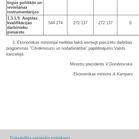
tirgus politikās un
ieviešanas
instrumentārijos
1.3.1.9. Augstas
kvalifikācijas
544 274
272 137
272 137
0
darbinieku
piesaiste
2. Ekonomikas ministrijai nedēļas laikā iesniegt precizēto darbības
programmas "Cilvēkresursi un nodarbinātība" papildinājumu Valsts
kancelejā.
Ministru prezidents
V.Dombrovskis
Ekonomikas ministrs
A.Kampars
Pašvaldību saistošie noteikumi