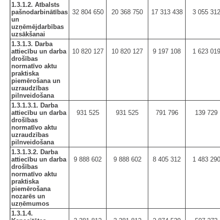
1.3.1.2. Atbalsts
pašnodarbinātības
32 804 650
20 368 750
17 313 438
3 055 31
un
uzņēmējdarbības
uzsākšanai
1.3.1.3. Darba
attiecību un darba
10 820 127
10 820 127
9 197 108
1 623 01
drošības
normatīvo aktu
praktiska
piemērošana un
uzraudzības
pilnveidošana
1.3.1.3.1. Darba
attiecību un darba
931 525
931 525
791 796
139 729
drošības
normatīvo aktu
uzraudzības
pilnveidošana
1.3.1.3.2. Darba
attiecību un darba
9 888 602
9 888 602
8 405 312
1 483 29
drošības
normatīvo aktu
praktiska
piemērošana
nozarēs un
uzņēmumos
1.3.1.4.