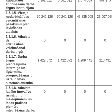
Kapacitātes
3 381 812
3 381 812
2 874 539
507 273
stiprināšana darba
tirgus institūcijām
1.3.1.5. Vietējo
nodarbinātības
70 242 126
70 242 126
43 335 098
26 907 02
veicināšanas
pasākumu plānu
ieviešanas
atbalsts
1.3.1.6. Atbalsts
dzimumu
0
0
0
0
līdztiesības
veicināšanai
darba tirgū
1.3.1.7. Darba
tirgus
1 422 872
1 422 872
1 209 441
213 431
pieprasījuma
īstermiņa un
ilgtermiņa
prognozēšanas un
uzraudzības
sistēmas attīstība
1.3.1.8. Atbalsts
labāko inovatīvo
0
0
0
0
risinājumu
meklējumiem un
labas prakses
piemēru
integrēšanai darba