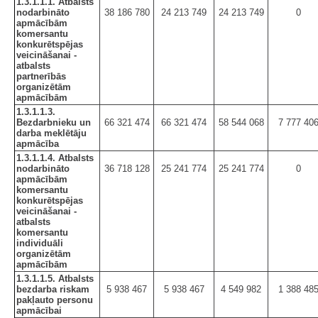
1.3.1.1.1. Atbalsts
nodarbināto
38 186 780
24 213 749
24 213 749
0
apmācībām
komersantu
konkurētspējas
veicināšanai -
atbalsts
partnerībās
organizētām
apmācībām
1.3.1.1.3.
Bezdarbnieku un
66 321 474
66 321 474
58 544 068
7 777 40
darba meklētāju
apmācība
1.3.1.1.4. Atbalsts
nodarbināto
36 718 128
25 241 774
25 241 774
0
apmācībām
komersantu
konkurētspējas
veicināšanai -
atbalsts
komersantu
individuāli
organizētām
apmācībām
1.3.1.1.5. Atbalsts
bezdarba riskam
5 938 467
5 938 467
4 549 982
1 388 48
pakļauto personu
apmācībai