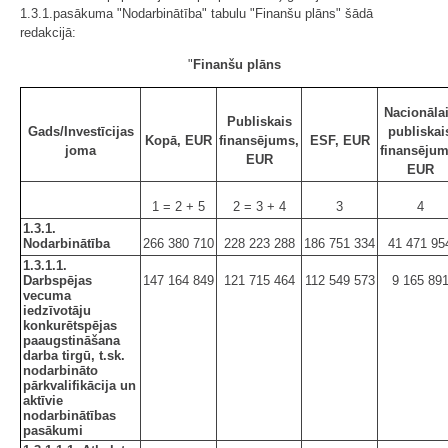
1.3.1.pasākuma "Nodarbinātība" tabulu "Finanšu plāns" šādā
redakcijā:
"
Finanšu plāns
Nacionāla
Publiskais
Gads/Investīcijas
publiskai
Kopā, EUR
finansējums,
ESF, EUR
joma
finansējum
EUR
EUR
1 = 2 + 5
2 = 3 + 4
3
4
1.3.1.
Nodarbinātība
266 380 710
228 223 288
186 751 334
41 471 95
1.3.1.1.
Darbspējas
147 164 849
121 715 464
112 549 573
9 165 89
vecuma
iedzīvotāju
konkurētspējas
paaugstināšana
darba tirgū, t.sk.
nodarbināto
pārkvalifikācija un
aktīvie
nodarbinātības
pasākumi