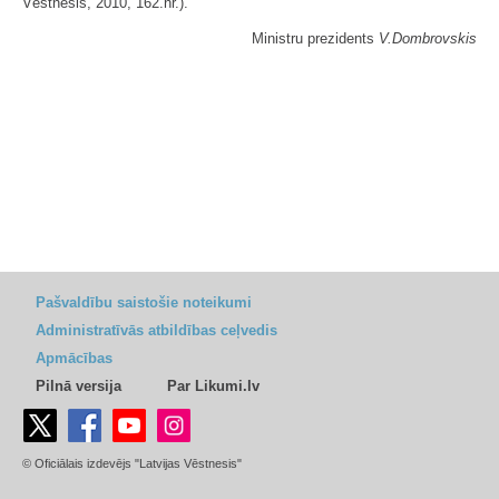
Vēstnesis, 2010, 162.nr.).
Ministru prezidents
V.Dombrovskis
Pašvaldību saistošie noteikumi
Administratīvās atbildības ceļvedis
Apmācības
Pilnā versija
Par Likumi.lv
© Oficiālais izdevējs "Latvijas Vēstnesis"