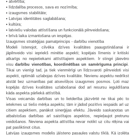
• atvērtība;
• līdzdalība procesos, sava
es
nozīmība;
• izaugsmes stabilitāte;
• Latvijas identitātes saglabāšana;
• kultūra;
• latviešu valodas attīstīšana un funkcionālā pilnveidošana;
• brīvā laika izmantošana un iespējas.
Izaugsmes stratēģijas pamatprincips - darbību vienotība
Modeli īstenojot, cilvēka dzīves kvalitātes paaugstināšanai ir
jāpilnveido visi iepriekš minētie aspekti; kopējais līmenis ir kritiski
atkarīgs no nepietiekami attīstītajiem aspektiem. Ir stingri jāievēro
visu
darbību vienotības, koordinētības un samērīguma principi
.
Tikai un vienīgi tad, ja tiek vienmērīgi un līdzsvaroti pilnveidoti visi
aspekti, optimāli uzlabojas dzīves kvalitāte. Nevienu aspektu nedrīkst
atstāt bez uzmanības pat atsevišķos izaugsmes posmos. Ļoti maz
kopējās dzīves kvalitātes uzlabošanai dod arī resursu ieguldīšana
kāda aspekta pārliekā attīstībā.
Visas veicamās darbības un to lietderība jāizvērtē ne tikai pēc to
ietekmes uz tiešo mērķa aspektu; tām ir jādod pozitīvs iespaids arī uz
citiem aspektiem, panākot sinerģijas efektu. Jāveido saskaņotas un
atbalstošas darbības arī saistītajos aspektos, nepieļaujot pretrunu
veidošanos. Neviena aspekta attīstība nevar notikt uz citu rēķina vai
pat pasliktinot citus.
Latvijas izaugsmes modelis jāīsteno pasaules valstu tīklā. Kā izolēta