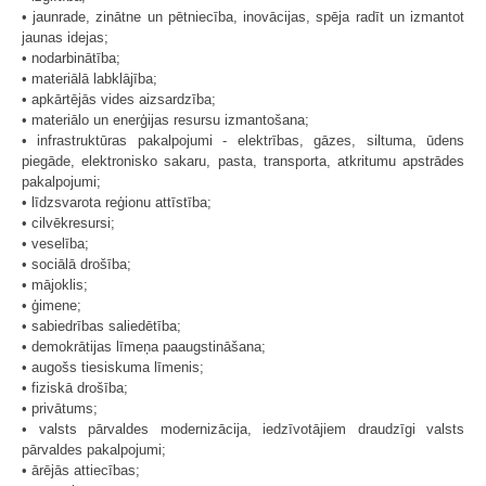
• jaunrade, zinātne un pētniecība, inovācijas, spēja radīt un izmantot
jaunas idejas;
• nodarbinātība;
• materiālā labklājība;
• apkārtējās vides aizsardzība;
• materiālo un enerģijas resursu izmantošana;
• infrastruktūras pakalpojumi - elektrības, gāzes, siltuma, ūdens
piegāde, elektronisko sakaru, pasta, transporta, atkritumu apstrādes
pakalpojumi;
• līdzsvarota reģionu attīstība;
• cilvēkresursi;
• veselība;
• sociālā drošība;
• mājoklis;
• ģimene;
• sabiedrības saliedētība;
• demokrātijas līmeņa paaugstināšana;
• augošs tiesiskuma līmenis;
• fiziskā drošība;
• privātums;
• valsts pārvaldes modernizācija, iedzīvotājiem draudzīgi valsts
pārvaldes pakalpojumi;
• ārējās attiecības;