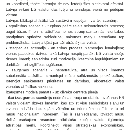
un koordinēti, tāpēc īstenojot tie nav izrādījušies pietiekami efektīvi.
Latvija virknē ES valstu klasificējumu ierindojas vienā no pēdējām
vietām.
Latvijas tālākajā attīstībā ES sastāvā ir iespējami vairāki scenāriji:
• atpalicības scenārijs - turpinās pašreizējais nekoordinētais process;
augot bāzes līmenim, attīstības temps strauji samazinās, vienlaikus
pastiprinās spriedze sabiedrībā; nākotnes mērķu īstenošana top
problemātiska; Latvija kļūst par ES otrās šķiras valsti;
• stagnācijas scenārijs - attīstības process piemērojas lēnākajiem;
vienas paaudzes dzīves laikā Latvija nespēj panākt ES valstu vidējo
dzīves līmeni; sabiedrībā zūd motivācija ilgtermiņa ieguldījumiem un
darbībām, arī izglītības iegūšanai;
• izaugsmes scenārijs - nepārtraukta, ātra un visos līmeņos
sabalansēta attīstība, izmantojot mūsu salīdzinošās priekšrocības,
īstenojot saskaņotas prioritātes un darbības, akcentējot valstī
vienotus attīstības virzienus.
Izaugsmes modeļa pamats - uz cilvēku centrēta pieeja
Tikai
izaugsmes scenārijs
nodrošina strauju un stabilu tuvošanos ES
valstu vidējam dzīves līmenim, kas atbilst visu sabiedrības slāņu un
ikviena indivīda dabiskajām vēlmēm un interesēm un līdz ar to arī
mūsu nacionālajām interesēm. Tas ir sasniedzams, izvirzot mūsu
rīcībā esošajiem resursiem atbilstošu kopēju valsts ilgtermiņa
attīstības mērķi, koordinējot visas stratēģiskās ekonomiskās,