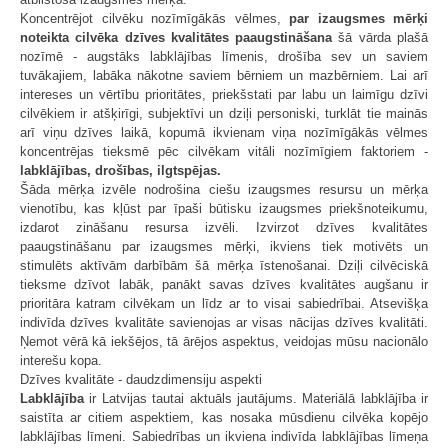
Koncentrējot cilvēku nozīmīgākās vēlmes,
par izaugsmes mērķi
noteikta cilvēka dzīves kvalitātes paaugstināšana
šā vārda plašā
nozīmē - augstāks labklājības līmenis, drošība sev un saviem
tuvākajiem, labāka nākotne saviem bērniem un mazbērniem. Lai arī
intereses un vērtību prioritātes, priekšstati par labu un laimīgu dzīvi
cilvēkiem ir atšķirīgi, subjektīvi un dziļi personiski, turklāt tie mainās
arī viņu dzīves laikā, kopumā ikvienam viņa nozīmīgākās vēlmes
koncentrējas tieksmē pēc cilvēkam vitāli nozīmīgiem faktoriem -
labklājības, drošības, ilgtspējas.
Šāda mērķa izvēle nodrošina ciešu izaugsmes resursu un mērķa
vienotību, kas kļūst par īpaši būtisku izaugsmes priekšnoteikumu,
izdarot zināšanu resursa izvēli. Izvirzot dzīves kvalitātes
paaugstināšanu par izaugsmes mērķi, ikviens tiek motivēts un
stimulēts aktīvām darbībām šā mērķa īstenošanai. Dziļi cilvēciskā
tieksme dzīvot labāk, panākt savas dzīves kvalitātes augšanu ir
prioritāra katram cilvēkam un līdz ar to visai sabiedrībai. Atsevišķa
indivīda dzīves kvalitāte savienojas ar visas nācijas dzīves kvalitāti.
Ņemot vērā kā iekšējos, tā ārējos aspektus, veidojas mūsu nacionālo
interešu kopa.
Dzīves kvalitāte - daudzdimensiju aspekti
Labklājība
ir Latvijas tautai aktuāls jautājums. Materiālā labklājība ir
saistīta ar citiem aspektiem, kas nosaka mūsdienu cilvēka kopējo
labklājības līmeni. Sabiedrības un ikviena indivīda labklājības līmeņa