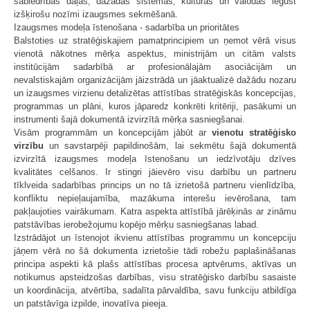
sabiedrības daļās, dažādās sistēmās, kultūrās un valodās iegūst
izšķirošu nozīmi izaugsmes sekmēšanā.
Izaugsmes modeļa īstenošana - sadarbība un prioritātes
Balstoties uz stratēģiskajiem pamatprincipiem un ņemot vērā visus
vienotā nākotnes mērķa aspektus, ministrijām un citām valsts
institūcijām sadarbībā ar profesionālajām asociācijām un
nevalstiskajām organizācijām jāizstrādā un jāaktualizē dažādu nozaru
un izaugsmes virzienu detalizētas attīstības stratēģiskās koncepcijas,
programmas un plāni, kuros jāparedz konkrēti kritēriji, pasākumi un
instrumenti šajā dokumentā izvirzītā mērķa sasniegšanai.
Visām programmām un koncepcijām jābūt ar
vienotu stratēģisko
virzību
un savstarpēji papildinošām, lai sekmētu šajā dokumentā
izvirzītā izaugsmes modeļa īstenošanu un iedzīvotāju dzīves
kvalitātes celšanos. Ir stingri jāievēro visu darbību un partneru
tīklveida sadarbības princips un no tā izrietošā partneru vienlīdzība,
konfliktu nepieļaujamība, mazākuma interešu ievērošana, tam
pakļaujoties vairākumam. Katra aspekta attīstībā jārēķinās ar zināmu
patstāvības ierobežojumu kopējo mērķu sasniegšanas labad.
Izstrādājot un īstenojot ikvienu attīstības programmu un koncepciju
jāņem vērā no šā dokumenta izrietošie tādi robežu paplašināšanas
principa aspekti kā plašs attīstības procesa aptvērums, aktīvas un
notikumus apsteidzošas darbības, visu stratēģisko darbību sasaiste
un koordinācija, atvērtība, sadalīta pārvaldība, savu funkciju atbildīga
un patstāvīga izpilde, inovatīva pieeja.