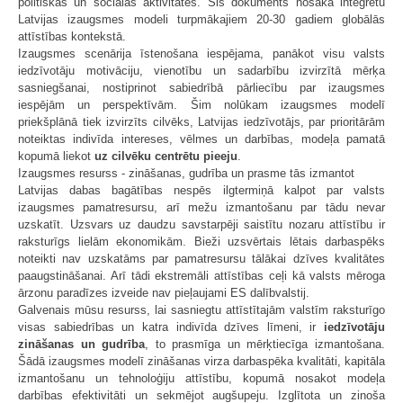
politiskās un sociālās aktivitātes. Šis dokuments nosaka integrētu
Latvijas izaugsmes modeli turpmākajiem 20-30 gadiem globālās
attīstības kontekstā.
Izaugsmes scenārija īstenošana iespējama, panākot visu valsts
iedzīvotāju motivāciju, vienotību un sadarbību izvirzītā mērķa
sasniegšanai, nostiprinot sabiedrībā pārliecību par izaugsmes
iespējām un perspektīvām. Šim nolūkam izaugsmes modelī
priekšplānā tiek izvirzīts cilvēks, Latvijas iedzīvotājs, par prioritārām
noteiktas indivīda intereses, vēlmes un darbības, modeļa pamatā
kopumā liekot
uz cilvēku centrētu pieeju
.
Izaugsmes resurss - zināšanas, gudrība un prasme tās izmantot
Latvijas dabas bagātības nespēs ilgtermiņā kalpot par valsts
izaugsmes pamatresursu, arī mežu izmantošanu par tādu nevar
uzskatīt. Uzsvars uz daudzu savstarpēji saistītu nozaru attīstību ir
raksturīgs lielām ekonomikām. Bieži uzsvērtais lētais darbaspēks
noteikti nav uzskatāms par pamatresursu tālākai dzīves kvalitātes
paaugstināšanai. Arī tādi ekstremāli attīstības ceļi kā valsts mēroga
ārzonu paradīzes izveide nav pieļaujami ES dalībvalstij.
Galvenais mūsu resurss, lai sasniegtu attīstītajām valstīm raksturīgo
visas sabiedrības un katra indivīda dzīves līmeni, ir
iedzīvotāju
zināšanas un gudrība
, to prasmīga un mērķtiecīga izmantošana.
Šādā izaugsmes modelī zināšanas virza darbaspēka kvalitāti, kapitāla
izmantošanu un tehnoloģiju attīstību, kopumā nosakot modeļa
darbības efektivitāti un sekmējot augšupeju. Izglītota un zinoša