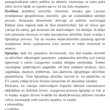
paaugstināšanai valsts politika un atbalsts savienojas ar katra paša
vēlmi dzīvot labāk un izpratni par to, kā tas būtu iespējams.
Drošības
problēmu nozīmību vēsturiski nosaka gan Latvijas
stratēģiskais ģeopolitiskais stāvoklis, gan arī visdažādākie iekšējie
procesi. Atrašanās ekonomiski aktīvajā un politiski nozīmīgajā
Baltijas jūras reģionā rada ne tikai priekšrocības, bet arī riskus gan
Latvijai kā valstij, gan ikvienam tās iedzīvotājam. Kā iekšējie, tā ārējie
riski piesaista resursus un rada traucējumus attīstībai, kurai svarīgs ir
ilgtspējīgs process. Tas arī nosaka nepieciešamību pastāvīgi apzināt
iespējamos droša uzplaukuma risku avotus ar mērķi minimizēt to
ietekmi.
Ilgtspēja
, tāds šīs paaudzes dzīvesveids, kas dod iespēju eksistēt
un attīstīties nākamajām paaudzēm, sabalansēta attīstība visā Latvijā
ilgtermiņā ir valsts izaugsmes modeļa obligāta sastāvdaļa. Šodien
sasniegtais paātrinājums pagaidām vēl tikai stabilizē situāciju, taču
saglabājas daudzas problēmas, kas jāatrisina ilgtspējīgas attīstības
garantēšanai. Tikai ilgtspējīga attīstība nozīmē to, ka atpalicība no
ES valstu vidējā dzīves līmeņa samazinās arī absolūtos skaitļos.
Redzams, ka Latvijas iedzīvotājiem kopumā nākotnē sasniedzamo
labklājības un drošības līmeni, izaugsmes procesa ilgtspēju un līdz ar
to kopējo augsto dzīves kvalitāti kā daudzdimensiju jēdzienu nosaka
virkne savstarpēji cieši saistītu aspektu, to skaitā:
• informētība;
• izglītība;