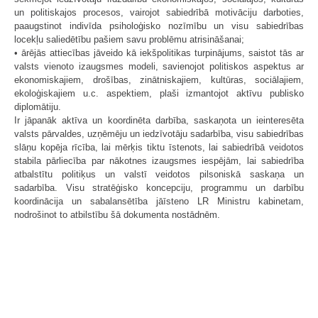
un politiskajos procesos, vairojot sabiedrībā motivāciju darboties,
paaugstinot indivīda psiholoģisko nozīmību un visu sabiedrības
locekļu saliedētību pašiem savu problēmu atrisināšanai;
• ārējās attiecības jāveido kā iekšpolitikas turpinājums, saistot tās ar
valsts vienoto izaugsmes modeli, savienojot politiskos aspektus ar
ekonomiskajiem, drošības, zinātniskajiem, kultūras, sociālajiem,
ekoloģiskajiem u.c. aspektiem, plaši izmantojot aktīvu publisko
diplomātiju.
Ir jāpanāk aktīva un koordinēta darbība, saskaņota un ieinteresēta
valsts pārvaldes, uzņēmēju un iedzīvotāju sadarbība, visu sabiedrības
slāņu kopēja rīcība, lai mērķis tiktu īstenots, lai sabiedrībā veidotos
stabila pārliecība par nākotnes izaugsmes iespējām, lai sabiedrība
atbalstītu politiķus un valstī veidotos pilsoniskā saskaņa un
sadarbība. Visu stratēģisko koncepciju, programmu un darbību
koordinācija un sabalansētība jāīsteno LR Ministru kabinetam,
nodrošinot to atbilstību šā dokumenta nostādnēm.