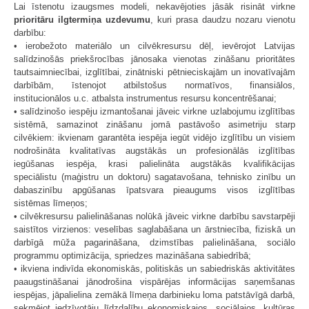
Lai īstenotu izaugsmes modeli, nekavējoties jāsāk risināt virkne
prioritāru ilgtermiņa uzdevumu
, kuri prasa daudzu nozaru vienotu
darbību:
• ierobežoto materiālo un cilvēkresursu dēļ, ievērojot Latvijas
salīdzinošās priekšrocības jānosaka vienotas zināšanu prioritātes
tautsaimniecībai, izglītībai, zinātniski pētnieciskajām un inovatīvajām
darbībām, īstenojot atbilstošus normatīvos, finansiālos,
institucionālos u.c. atbalsta instrumentus resursu koncentrēšanai;
• salīdzinošo iespēju izmantošanai jāveic virkne uzlabojumu izglītības
sistēmā, samazinot zināšanu jomā pastāvošo asimetriju starp
cilvēkiem: ikvienam garantēta iespēja iegūt vidējo izglītību un visiem
nodrošināta kvalitatīvas augstākās un profesionālās izglītības
iegūšanas iespēja, krasi palielināta augstākās kvalifikācijas
speciālistu (maģistru un doktoru) sagatavošana, tehnisko zinību un
dabaszinību apgūšanas īpatsvara pieaugums visos izglītības
sistēmas līmeņos;
• cilvēkresursu palielināšanas nolūkā jāveic virkne darbību savstarpēji
saistītos virzienos: veselības saglabāšana un ārstniecība, fiziskā un
darbīgā mūža pagarināšana, dzimstības palielināšana, sociālo
programmu optimizācija, spriedzes mazināšana sabiedrībā;
• ikviena indivīda ekonomiskās, politiskās un sabiedriskās aktivitātes
paaugstināšanai jānodrošina vispārējas informācijas saņemšanas
iespējas, jāpalielina zemākā līmeņa darbinieku loma patstāvīgā darbā,
sekmējot iedzīvotāju līdzdalību ekonomiskajos, sociālajos, kultūras