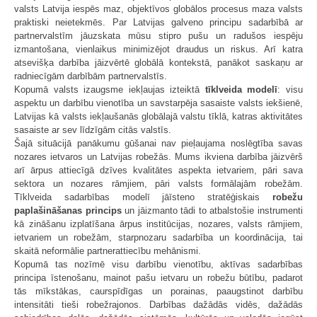
valsts Latvija iespēs maz, objektīvos globālos procesus maza valsts
praktiski neietekmēs. Par Latvijas galveno principu sadarbībā ar
partnervalstīm jāuzskata mūsu stipro pušu un radušos iespēju
izmantošana, vienlaikus minimizējot draudus un riskus. Arī katra
atsevišķa darbība jāizvērtē globālā kontekstā, panākot saskaņu ar
radniecīgām darbībām partnervalstīs.
Kopumā valsts izaugsme iekļaujas izteiktā
tīklveida modelī
: visu
aspektu un darbību vienotība un savstarpēja sasaiste valsts iekšienē,
Latvijas kā valsts iekļaušanās globālajā valstu tīklā, katras aktivitātes
sasaiste ar sev līdzīgām citās valstīs.
Šajā situācijā panākumu gūšanai nav pieļaujama noslēgtība savas
nozares ietvaros un Latvijas robežās. Mums ikviena darbība jāizvērš
arī ārpus attiecīgā dzīves kvalitātes aspekta ietvariem, pāri sava
sektora un nozares rāmjiem, pāri valsts formālajām robežām.
Tīklveida sadarbības modelī jāīsteno stratēģiskais
robežu
paplašināšanas princips
un jāizmanto tādi to atbalstošie instrumenti
kā zināšanu izplatīšana ārpus institūcijas, nozares, valsts rāmjiem,
ietvariem un robežām, starpnozaru sadarbība un koordinācija, tai
skaitā neformālie partnerattiecību mehānismi.
Kopumā tas nozīmē visu darbību vienotību, aktīvas sadarbības
principa īstenošanu, mainot pašu ietvaru un robežu būtību, padarot
tās mīkstākas, caurspīdīgas un porainas, paaugstinot darbību
intensitāti tieši robežrajonos. Darbības dažādās vidēs, dažādās