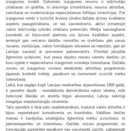
izaugsmes modeli. Galvenais izaugsmes resurss ir iedzīvotāju
zināšanas un gudrība, to prasmīga izmantošana; resursa attīstībai,
vairošanai un modernizācijai nepieciešamas tūlītējas investīcijas. Par
izaugsmes mērķi ir izvirzīta ikviena cilvēka dažādu dzīves kvalitātes
aspektu paaugstināšana, un tas sasniedzams, aktīvi izmantojot
valsts iedzīvotāju uzkrāto zināšanu potenciālu. Mērķa sasniegšanai
koordinēti un līdzsvaroti jāattīsta visi dzīves kvalitātes aspekti,
ievērojot gan veicamo darbību vienotību un izvēršanu pāri savas
nozares, institūcijas, valsts formālajiem ietvariem un robežām, gan arī
Latvijas sasaisti ar procesiem partnervalstīs. Prioritāri jāizpilda
ilgtermiņa uzdevumi, kuri prasa daudzu nozaru vienotu darbību un
kuru izpilde ir nepieciešama izaugsmes scenārija īstenošanai. Dažādu
nozaru un izaugsmes virzienu detalizētās attīstības programmās
jāparedz konkrēti kritēriji, pasākumi un instrumenti izvirzītā mērķa
īstenošanai.
Laikā, kas pagājis kopš Latvijas neatkarības atjaunošanas 1990.gadā,
ir paveikts daudz - nostabilizēta demokrātiska valsts iekārta, reāli
funkcionē liberāla un atvērta tirgus ekonomika, Latvija sekmīgi
integrējas starptautiskajās struktūrās.
Taču paveikts ir tikai pats neatliekamākais, kopumā valsts attīstība ir
bijusi nepietiekami konsekventa un koordinēta. Valdības biežās
maiņas ir kavējušas stratēģisku ilgtermiņa mērķu izvirzīšanu, to
pārmantojamību un īstenošanu. Dažādu nozaru programmās un
koncepcijās paredzētie pasākumi nav savstarpēji saistīti, sabalansēti