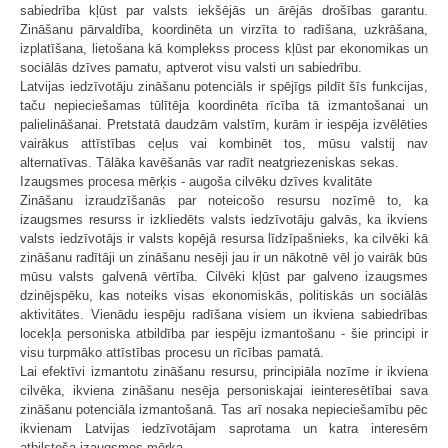
sabiedrība kļūst par valsts iekšējās un ārējās drošības garantu.
Zināšanu pārvaldība, koordinēta un virzīta to radīšana, uzkrāšana,
izplatīšana, lietošana kā komplekss process kļūst par ekonomikas un
sociālās dzīves pamatu, aptverot visu valsti un sabiedrību.
Latvijas iedzīvotāju zināšanu potenciāls ir spējīgs pildīt šīs funkcijas,
taču nepieciešamas tūlītēja koordinēta rīcība tā izmantošanai un
palielināšanai. Pretstatā daudzām valstīm, kurām ir iespēja izvēlēties
vairākus attīstības ceļus vai kombinēt tos, mūsu valstij nav
alternatīvas. Tālāka kavēšanās var radīt neatgriezeniskas sekas.
Izaugsmes procesa mērķis - augoša cilvēku dzīves kvalitāte
Zināšanu izraudzīšanās par noteicošo resursu nozīmē to, ka
izaugsmes resurss ir izkliedēts valsts iedzīvotāju galvās, ka ikviens
valsts iedzīvotājs ir valsts kopējā resursa līdzīpašnieks, ka cilvēki kā
zināšanu radītāji un zināšanu nesēji jau ir un nākotnē vēl jo vairāk būs
mūsu valsts galvenā vērtība. Cilvēki kļūst par galveno izaugsmes
dzinējspēku, kas noteiks visas ekonomiskās, politiskās un sociālās
aktivitātes. Vienādu iespēju radīšana visiem un ikviena sabiedrības
locekļa personiska atbildība par iespēju izmantošanu - šie principi ir
visu turpmāko attīstības procesu un rīcības pamatā.
Lai efektīvi izmantotu zināšanu resursu, principiāla nozīme ir ikviena
cilvēka, ikviena zināšanu nesēja personiskajai ieinteresētībai sava
zināšanu potenciāla izmantošanā. Tas arī nosaka nepieciešamību pēc
ikvienam Latvijas iedzīvotājam saprotama un katra interesēm
atbilstoša izaugsmes mērķa.