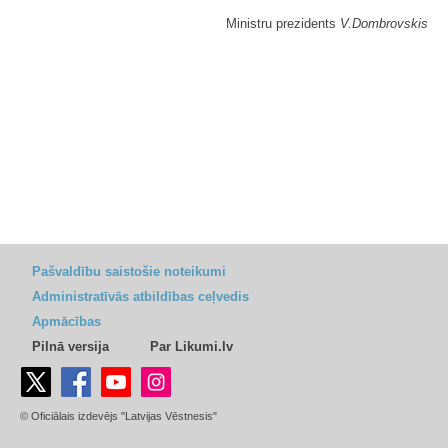
Ministru prezidents
V.Dombrovskis
Pašvaldību saistošie noteikumi
Administratīvās atbildības ceļvedis
Apmācības
Pilnā versija
Par Likumi.lv
© Oficiālais izdevējs "Latvijas Vēstnesis"