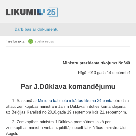
Darbības ar dokumentu
Tiesību akts:
spēkā esošs
Ministru prezidenta rīkojums Nr.340
Rīgā 2010.gada 14.septembrī
Par J.Dūklava komandējumu
1. Saskaņā ar
Ministru kabineta iekārtas likuma
34.panta
otro daļu
atļaut zemkopības ministram Jānim Dūklavam doties komandējumā
uz Beļģijas Karalisti no 2010.gada 19.septembra līdz 21.septembrim.
2. Zemkopības ministra J.Dūklava prombūtnes laikā par
zemkopības ministra vietas izpildītāju iecelt labklājības ministru Uldi
Auguli.