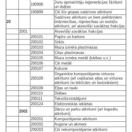
Jonu apmainītāju reģenerācijas šķīdumi
190906
un duļķes
190999
Citi šīs grupas sadzīves atkritumi
Sadzīves atkritumi un tiem pielīdzināmi
20
tirdzniecības, rūpniecības un iestāžu
atkritumi, arī atsevišķi savāktas frakcijas
2001
Atsevišķi savāktas frakcijas
200101
Papīrs un kartons
200102
Stikls
200103
Maza izmēra plastmasas
200104
Citas plastmasas
200105
Maza izmēra metāli (kārbas u.c.)
200106
Citi metāli
200107
Koksne
Organiskie kompostējamie virtuves
200108
atkritumi (arī cepšanas eļļas un virtuves
atkritumi no ēdnīcām un restorāniem)
200109
Eļļas un tauki
200110
Drēbes
200111
Tekstilizstrādājumi
200124
Elektroniskās iekārtas
Dārzu un parku atkritumi (arī kapsētu
2002
atkritumi)
200201
Kompostējamie atkritumi
200202
Augsne un akmeņi
200203
Citi nekompostējamie atkritumi