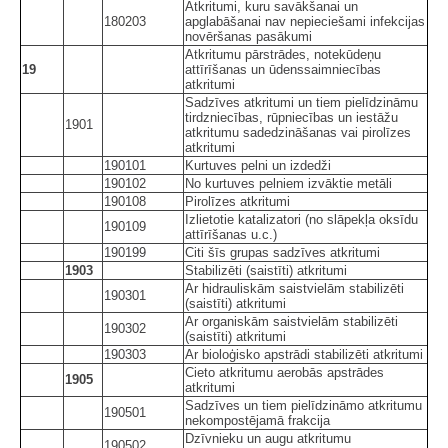
Atkritumi, kuru savākšanai un
180203
apglabāšanai nav nepieciešami infekcijas
novēršanas pasākumi
Atkritumu pārstrādes, notekūdeņu
19
attīrīšanas un ūdenssaimniecības
atkritumi
Sadzīves atkritumi un tiem pielīdzināmu
tirdzniecības, rūpniecības un iestāžu
1901
atkritumu sadedzināšanas vai pirolīzes
atkritumi
190101
Kurtuves pelni un izdedži
190102
No kurtuves pelniem izvāktie metāli
190108
Pirolīzes atkritumi
Izlietotie katalizatori (no slāpekļa oksīdu
190109
attīrīšanas u.c.)
190199
Citi šīs grupas sadzīves atkritumi
1903
Stabilizēti (saistīti) atkritumi
Ar hidrauliskām saistvielām stabilizēti
190301
(saistīti) atkritumi
Ar organiskām saistvielām stabilizēti
190302
(saistīti) atkritumi
190303
Ar bioloģisko apstrādi stabilizēti atkritumi
Cieto atkritumu aerobās apstrādes
1905
atkritumi
Sadzīves un tiem pielīdzināmo atkritumu
190501
nekompostējamā frakcija
Dzīvnieku un augu atkritumu
190502