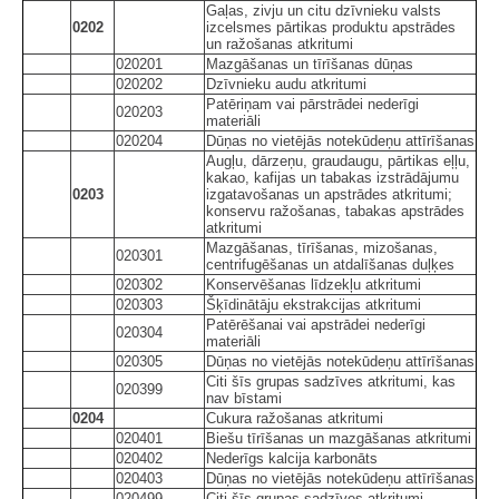
Gaļas, zivju un citu dzīvnieku valsts
0202
izcelsmes pārtikas produktu apstrādes
un ražošanas atkritumi
020201
Mazgāšanas un tīrīšanas dūņas
020202
Dzīvnieku audu atkritumi
Patēriņam vai pārstrādei nederīgi
020203
materiāli
020204
Dūņas no vietējās notekūdeņu attīrīšanas
Augļu, dārzeņu, graudaugu, pārtikas eļļu,
kakao, kafijas un tabakas izstrādājumu
0203
izgatavošanas un apstrādes atkritumi;
konservu ražošanas, tabakas apstrādes
atkritumi
Mazgāšanas, tīrīšanas, mizošanas,
020301
centrifugēšanas un atdalīšanas duļķes
020302
Konservēšanas līdzekļu atkritumi
020303
Šķīdinātāju ekstrakcijas atkritumi
Patērēšanai vai apstrādei nederīgi
020304
materiāli
020305
Dūņas no vietējās notekūdeņu attīrīšanas
Citi šīs grupas sadzīves atkritumi, kas
020399
nav bīstami
0204
Cukura ražošanas atkritumi
020401
Biešu tīrīšanas un mazgāšanas atkritumi
020402
Nederīgs kalcija karbonāts
020403
Dūņas no vietējās notekūdeņu attīrīšanas
020499
Citi šīs grupas sadzīves atkritumi