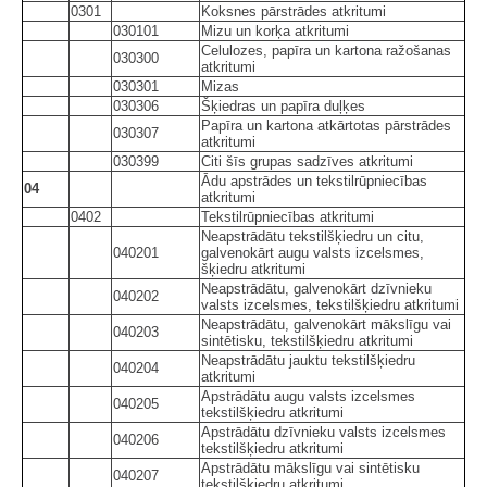
0301
Koksnes pārstrādes atkritumi
030101
Mizu un korķa atkritumi
Celulozes, papīra un kartona ražošanas
030300
atkritumi
030301
Mizas
030306
Šķiedras un papīra duļķes
Papīra un kartona atkārtotas pārstrādes
030307
atkritumi
030399
Citi šīs grupas sadzīves atkritumi
Ādu apstrādes un tekstilrūpniecības
04
atkritumi
0402
Tekstilrūpniecības atkritumi
Neapstrādātu tekstilšķiedru un citu,
040201
galvenokārt augu valsts izcelsmes,
šķiedru atkritumi
Neapstrādātu, galvenokārt dzīvnieku
040202
valsts izcelsmes, tekstilšķiedru atkritumi
Neapstrādātu, galvenokārt mākslīgu vai
040203
sintētisku, tekstilšķiedru atkritumi
Neapstrādātu jauktu tekstilšķiedru
040204
atkritumi
Apstrādātu augu valsts izcelsmes
040205
tekstilšķiedru atkritumi
Apstrādātu dzīvnieku valsts izcelsmes
040206
tekstilšķiedru atkritumi
Apstrādātu mākslīgu vai sintētisku
040207
tekstilšķiedru atkritumi