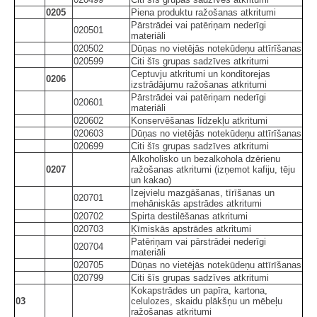
0205
Piena produktu ražošanas atkritumi
Pārstrādei vai patēriņam nederīgi
020501
materiāli
020502
Dūņas no vietējās notekūdeņu attīrīšanas
020599
Citi šīs grupas sadzīves atkritumi
Ceptuvju atkritumi un konditorejas
0206
izstrādājumu ražošanas atkritumi
Pārstrādei vai patēriņam nederīgi
020601
materiāli
020602
Konservēšanas līdzekļu atkritumi
020603
Dūņas no vietējās notekūdeņu attīrīšanas
020699
Citi šīs grupas sadzīves atkritumi
Alkoholisko un bezalkohola dzērienu
0207
ražošanas atkritumi (izņemot kafiju, tēju
un kakao)
Izejvielu mazgāšanas, tīrīšanas un
020701
mehāniskās apstrādes atkritumi
020702
Spirta destilēšanas atkritumi
020703
Ķīmiskās apstrādes atkritumi
Patēriņam vai pārstrādei nederīgi
020704
materiāli
020705
Dūņas no vietējās notekūdeņu attīrīšanas
020799
Citi šīs grupas sadzīves atkritumi
Kokapstrādes un papīra, kartona,
03
celulozes, skaidu plākšņu un mēbeļu
ražošanas atkritumi