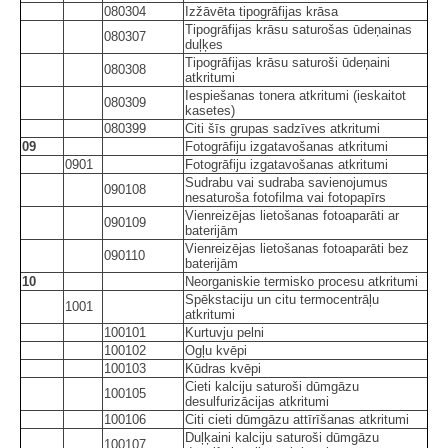
080304
Izžāvēta tipogrāfijas krāsa
Tipogrāfijas krāsu saturošas ūdeņainas
080307
duļķes
Tipogrāfijas krāsu saturoši ūdeņaini
080308
atkritumi
Iespiešanas tonera atkritumi (ieskaitot
080309
kasetes)
080399
Citi šīs grupas sadzīves atkritumi
09
Fotogrāfiju izgatavošanas atkritumi
0901
Fotogrāfiju izgatavošanas atkritumi
Sudrabu vai sudraba savienojumus
090108
nesaturoša fotofilma vai fotopapīrs
Vienreizējas lietošanas fotoaparāti ar
090109
baterijām
Vienreizējas lietošanas fotoaparāti bez
090110
baterijām
10
Neorganiskie termisko procesu atkritumi
Spēkstaciju un citu termocentrāļu
1001
atkritumi
100101
Kurtuvju pelni
100102
Ogļu kvēpi
100103
Kūdras kvēpi
Cieti kalciju saturoši dūmgāzu
100105
desulfurizācijas atkritumi
100106
Citi cieti dūmgāzu attīrīšanas atkritumi
Duļķaini kalciju saturoši dūmgāzu
100107