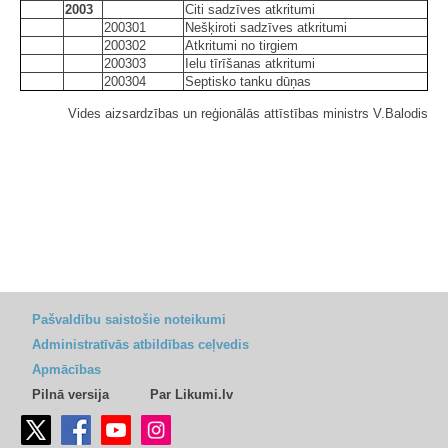
2003
Citi sadzīves atkritumi
200301
Nešķiroti sadzīves atkritumi
200302
Atkritumi no tirgiem
200303
Ielu tīrīšanas atkritumi
200304
Septisko tanku dūņas
Vides aizsardzības un reģionālās attīstības ministrs V.Balodis
Pašvaldību saistošie noteikumi
Administratīvās atbildības ceļvedis
Apmācības
Pilnā versija
Par Likumi.lv