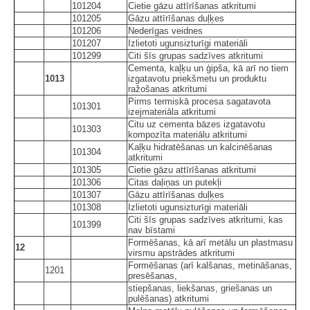
101204
Cietie gāzu attīrīšanas atkritumi
101205
Gāzu attīrīšanas duļķes
101206
Nederīgas veidnes
101207
Izlietoti ugunsizturīgi materiāli
101299
Citi šīs grupas sadzīves atkritumi
Cementa, kaļķu un ģipša, kā arī no tiem
1013
izgatavotu priekšmetu un produktu
ražošanas atkritumi
Pirms termiskā procesa sagatavota
101301
izejmateriāla atkritumi
Citu uz cementa bāzes izgatavotu
101303
kompozīta materiālu atkritumi
Kaļķu hidratēšanas un kalcinēšanas
101304
atkritumi
101305
Cietie gāzu attīrīšanas atkritumi
101306
Citas daļiņas un putekļi
101307
Gāzu attīrīšanas duļķes
101308
Izlietoti ugunsizturīgi materiāli
Citi šīs grupas sadzīves atkritumi, kas
101399
nav bīstami
Formēšanas, kā arī metālu un plastmasu
12
virsmu apstrādes atkritumi
Formēšanas (arī kalšanas, metināšanas,
1201
presēšanas,
stiepšanas, liekšanas, griešanas un
pulēšanas) atkritumi