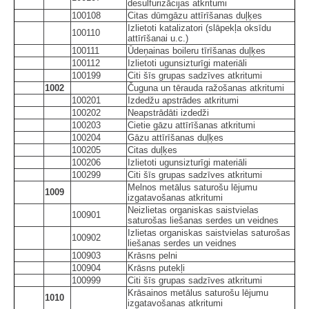
desulfurizācijas atkritumi
100108
Citas dūmgāzu attīrīšanas duļķes
Izlietoti katalizatori (slāpekļa oksīdu
100110
attīrīšanai u.c.)
100111
Ūdeņainas boileru tīrīšanas duļķes
100112
Izlietoti ugunsizturīgi materiāli
100199
Citi šīs grupas sadzīves atkritumi
1002
Čuguna un tērauda ražošanas atkritumi
100201
Izdedžu apstrādes atkritumi
100202
Neapstrādāti izdedži
100203
Cietie gāzu attīrīšanas atkritumi
100204
Gāzu attīrīšanas duļķes
100205
Citas duļķes
100206
Izlietoti ugunsizturīgi materiāli
100299
Citi šīs grupas sadzīves atkritumi
Melnos metālus saturošu lējumu
1009
izgatavošanas atkritumi
Neizlietas organiskas saistvielas
100901
saturošas liešanas serdes un veidnes
Izlietas organiskas saistvielas saturošas
100902
liešanas serdes un veidnes
100903
Krāsns pelni
100904
Krāsns putekļi
100999
Citi šīs grupas sadzīves atkritumi
Krāsainos metālus saturošu lējumu
1010
izgatavošanas atkritumi