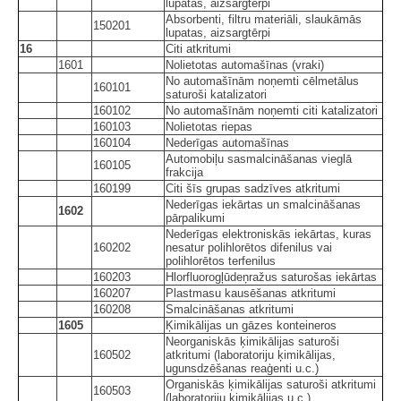
lupatas, aizsargtērpi
Absorbenti, filtru materiāli, slaukāmās
150201
lupatas, aizsargtērpi
16
Citi atkritumi
1601
Nolietotas automašīnas (vraki)
No automašīnām noņemti cēlmetālus
160101
saturoši katalizatori
160102
No automašīnām noņemti citi katalizatori
160103
Nolietotas riepas
160104
Nederīgas automašīnas
Automobiļu sasmalcināšanas vieglā
160105
frakcija
160199
Citi šīs grupas sadzīves atkritumi
Nederīgas iekārtas un smalcināšanas
1602
pārpalikumi
Nederīgas elektroniskās iekārtas, kuras
160202
nesatur polihlorētos difenilus vai
polihlorētos terfenilus
160203
Hlorfluorogļūdeņražus saturošas iekārtas
160207
Plastmasu kausēšanas atkritumi
160208
Smalcināšanas atkritumi
1605
Ķimikālijas un gāzes konteineros
Neorganiskās ķimikālijas saturoši
160502
atkritumi (laboratoriju ķimikālijas,
ugunsdzēšanas reaģenti u.c.)
Organiskās ķimikālijas saturoši atkritumi
160503
(laboratoriju ķimikālijas u.c.)