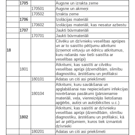
1705
Augsne un izrakta zeme
170501
Augsne un akmeņi
170502
Izrakta zeme
1706
Izolācijas materiāli
170602
Izolācijas materiāli, kas nesatur azbestu
1707
Jaukti būvmateriāli
170701
Jaukti būvmateriāli
Cilvēku un dzīvnieku veselības aprūpes
un ar to saistīto pētījumu atkritumi
18
(izņemot virtuvju un ēdnīcu atkritumus,
kuru rašanās nav tieši saistīta ar
veselības aprūpi)
Atkritumi, kas saistīti ar cilvēku
1801
veselības aprūpi (dzemdībām, slimību
diagnostiku, ārstēšanu un profilaksi
180101
Adatas un citi asi priekšmeti
Atkritumi, kuru savākšanai un
apglabāšanai nav nepieciešami infekcijas
180104
novēršanas pasākumi (pārsienamie
materiāli, veļa, vienreizējās lietošanas
apģērbs, autiņi un autiņbiksītes u.c.)
Atkritumi, kas saistīti ar dzīvnieku
veselības aprūpi (dzemdībām, slimību
1802
diagnostiku, ārstēšanu un profilaksi, kā
arī ar pētījumiem, kuros tiek izmantoti
dzīvnieki
180201
Adatas un citi asi priekšmeti