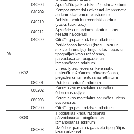
040208
Apstrādātu jauktu tekstilšķiedru atkritumi
Kompozītmateriālu atkritumi (impregnētie
040209
audumi, elastomēri, plastomēri)
Dabisku produktu organiski atkritumi
040210
(vaski, tauki u.c.)
Apstrādes un apdares atkritumi, kas
040212
nesatur halogēnus
040299
Citi šīs grupas sadzīves atkritumi
Pārklāšanas līdzekļu (krāsu, laku un
stiklveida emalju), līmju, ķites, tepes un
08
tipogrāfijas krāsu ražošanas,
pārveidošanas, piegādes un
izmantošanas atkritumi
Līmes, ķites, tepes un keramisko
0802
materiālu ražošanas, pārveidošanas,
piegādes un izmantošanas atkritumi
080201
Putekļus saturoši atkritumi
Keramiskos materiālus saturošas
080202
ūdeņainas duļķes
Keramiskos materiālus saturošas ūdens
080203
suspensijas
080299
Citi šīs grupas sadzīves atkritumi
Tipogrāfijas krāsu ražošanas,
0803
pārveidošanas, piegādes un
izmantošanas atkritumi
Uz ūdens pamata izgatavotu tipogrāfijas
080303
krāsu atkritumi