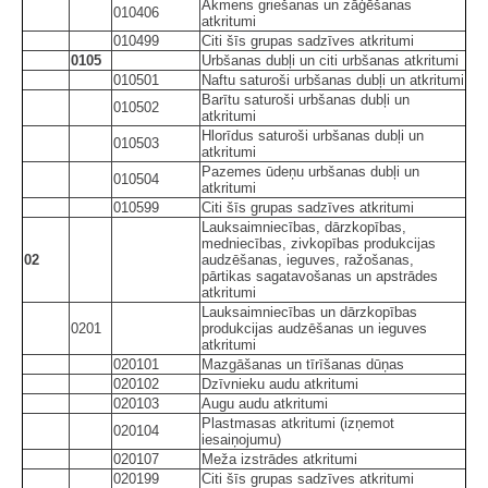
Akmens griešanas un zāģēšanas
010406
atkritumi
010499
Citi šīs grupas sadzīves atkritumi
0105
Urbšanas dubļi un citi urbšanas atkritumi
010501
Naftu saturoši urbšanas dubļi un atkritumi
Barītu saturoši urbšanas dubļi un
010502
atkritumi
Hlorīdus saturoši urbšanas dubļi un
010503
atkritumi
Pazemes ūdeņu urbšanas dubļi un
010504
atkritumi
010599
Citi šīs grupas sadzīves atkritumi
Lauksaimniecības, dārzkopības,
medniecības, zivkopības produkcijas
02
audzēšanas, ieguves, ražošanas,
pārtikas sagatavošanas un apstrādes
atkritumi
Lauksaimniecības un dārzkopības
0201
produkcijas audzēšanas un ieguves
atkritumi
020101
Mazgāšanas un tīrīšanas dūņas
020102
Dzīvnieku audu atkritumi
020103
Augu audu atkritumi
Plastmasas atkritumi (izņemot
020104
iesaiņojumu)
020107
Meža izstrādes atkritumi
020199
Citi šīs grupas sadzīves atkritumi