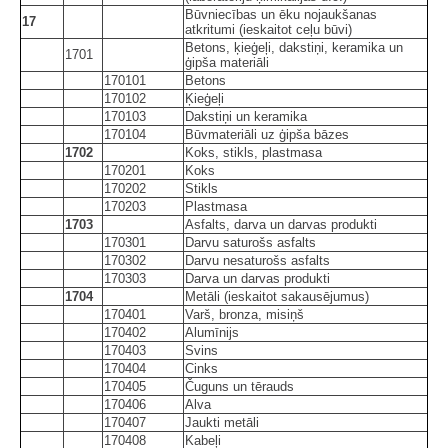
Būvniecības un ēku nojaukšanas
17
atkritumi (ieskaitot ceļu būvi)
Betons, ķieģeļi, dakstiņi, keramika un
1701
ģipša materiāli
170101
Betons
170102
Ķieģeļi
170103
Dakstiņi un keramika
170104
Būvmateriāli uz ģipša bāzes
1702
Koks, stikls, plastmasa
170201
Koks
170202
Stikls
170203
Plastmasa
1703
Asfalts, darva un darvas produkti
170301
Darvu saturošs asfalts
170302
Darvu nesaturošs asfalts
170303
Darva un darvas produkti
1704
Metāli (ieskaitot sakausējumus)
170401
Varš, bronza, misiņš
170402
Alumīnijs
170403
Svins
170404
Cinks
170405
Čuguns un tērauds
170406
Alva
170407
Jaukti metāli
170408
Kabeļi