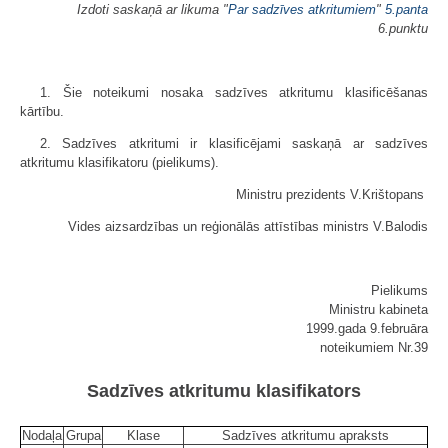
Izdoti saskaņā ar likuma "
Par sadzīves atkritumiem
"
5.panta
6.punktu
1. Šie noteikumi nosaka sadzīves atkritumu klasificēšanas
kārtību.
2. Sadzīves atkritumi ir klasificējami saskaņā ar sadzīves
atkritumu klasifikatoru (pielikums).
Ministru prezidents V.Krištopans
Vides aizsardzības un reģionālās attīstības ministrs V.Balodis
Pielikums
Ministru kabineta
1999.gada 9.februāra
noteikumiem Nr.39
Sadzīves atkritumu klasifikators
Nodaļa
Grupa
Klase
Sadzīves atkritumu apraksts