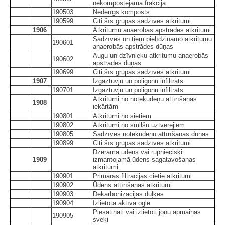
nekompostējamā frakcija
190503
Nederīgs komposts
190599
Citi šīs grupas sadzīves atkritumi
1906
Atkritumu anaerobās apstrādes atkritumi
Sadzīves un tiem pielīdzināmo atkritumu
190601
anaerobās apstrādes dūņas
Augu un dzīvnieku atkritumu anaerobās
190602
apstrādes dūņas
190699
Citi šīs grupas sadzīves atkritumi
1907
Izgāztuvju un poligonu infiltrāts
190701
Izgāztuvju un poligonu infiltrāts
Atkritumi no notekūdeņu attīrīšanas
1908
iekārtām
190801
Atkritumi no sietiem
190802
Atkritumi no smilšu uztvērējiem
190805
Sadzīves notekūdeņu attīrīšanas dūņas
190899
Citi šīs grupas sadzīves atkritumi
Dzeramā ūdens vai rūpnieciski
1909
izmantojamā ūdens sagatavošanas
atkritumi
190901
Primārās filtrācijas cietie atkritumi
190902
Ūdens attīrīšanas atkritumi
190903
Dekarbonizācijas duļķes
190904
Izlietota aktīvā ogle
Piesātināti vai izlietoti jonu apmaiņas
190905
sveķi