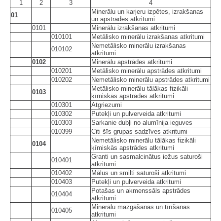
1
2
3
4
Minerālu un karjeru izpētes, izrakšanas
01
un apstrādes atkritumi
0101
Minerālu izrakšanas atkritumi
010101
Metālisko minerālu izrakšanas atkritumi
Nemetālisko minerālu izrakšanas
010102
atkritumi
0102
Minerālu apstrādes atkritumi
010201
Metālisko minerālu apstrādes atkritumi
010202
Nemetālisko minerālu apstrādes atkritumi
Metālisko minerālu tālākas fizikāli
0103
ķīmiskās apstrādes atkritumi
010301
Atgriezumi
010302
Putekļi un pulverveida atkritumi
010303
Sarkanie dubļi no alumīnija ieguves
010399
Citi šīs grupas sadzīves atkritumi
Nemetālisko minerālu tālākas fizikāli
0104
ķīmiskās apstrādes atkritumi
Granti un sasmalcinātus iežus saturoši
010401
atkritumi
010402
Mālus un smilti saturoši atkritumi
010403
Putekļi un pulverveida atkritumi
Potašas un akmenssāls apstrādes
010404
atkritumi
Minerālu mazgāšanas un tīrīšanas
010405
atkritumi