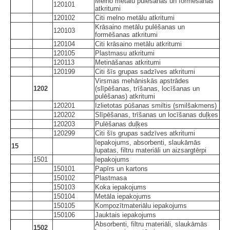
Melno metālu pulēšanas un formēšanas
120101
atkritumi
120102
Citi melno metālu atkritumi
Krāsaino metālu pulēšanas un
120103
formēšanas atkritumi
120104
Citi krāsaino metālu atkritumi
120105
Plastmasu atkritumi
120113
Metināšanas atkritumi
120199
Citi šīs grupas sadzīves atkritumi
Virsmas mehāniskās apstrādes
1202
(slīpēšanas, trīšanas, locīšanas un
pulēšanas) atkritumi
120201
Izlietotas pūšanas smiltis (smilšakmens)
120202
Slīpēšanas, trīšanas un locīšanas duļķes
120203
Pulēšanas duļķes
120299
Citi šīs grupas sadzīves atkritumi
Iepakojums, absorbenti, slaukāmās
15
lupatas, filtru materiāli un aizsargtērpi
1501
Iepakojums
150101
Papīrs un kartons
150102
Plastmasa
150103
Koka iepakojums
150104
Metāla iepakojums
150105
Kompozītmateriālu iepakojums
150106
Jauktais iepakojums
Absorbenti, filtru materiāli, slaukāmās
1502