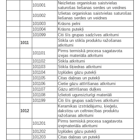
Neizlietas organiskas saistvielas
101001
saturošas liešanas serdes un veidnes
Izlietas organiskas saistvielas saturošas
101002
liešanas serdes un veidnes
101003
Krāsns pelni
101004
Krāsns putekļi
101099
Citi šīs grupas sadzīves atkritumi
Stikla un stikla produktu ražošanas
1011
atkritumi
Pirms termiskā procesa sagatavota
101101
izejas materiāla atkritumi
101102
Stikla atkritumi
101103
Stikla šķiedras atkritumi
101104
Izplūdes gāzu putekļi
101105
Citas daļiņas un putekļi
101106
Cietie gāzu attīrīšanas atkritumi
101107
Gāzu attīrīšanas duļķes
101108
Izlietoti ugunsizturīgi materiāli
101199
Citi šīs grupas sadzīves atkritumi
Keramikas izstrādājumu, ķieģeļu,
1012
dakstiņu un celtniecības produktu
ražošanas atkritumi
Pirms termiskā procesa sagatavota
101201
izejmateriāla atkritumi
101202
Izplūdes gāzu putekļi
101203
Citas daļiņas un putekļi