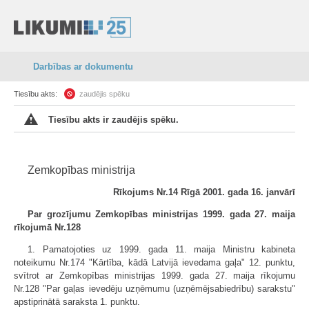
Darbības ar dokumentu
Tiesību akts:
zaudējis spēku
Tiesību akts ir zaudējis spēku.
Zemkopības ministrija
Rīkojums Nr.14 Rīgā 2001. gada 16. janvārī
Par grozījumu Zemkopības ministrijas 1999. gada 27. maija
rīkojumā Nr.128
1. Pamatojoties uz 1999. gada 11. maija Ministru kabineta
noteikumu Nr.174 "Kārtība, kādā Latvijā ievedama gaļa" 12. punktu,
svītrot ar Zemkopības ministrijas 1999. gada 27. maija rīkojumu
Nr.128 "Par gaļas ievedēju uzņēmumu (uzņēmējsabiedrību) sarakstu"
apstiprinātā saraksta 1. punktu.