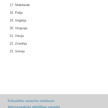
17. Nīderlande
18. Polija
19. Ungārija
20. Urugvaja
21. Vācija
22. Zviedrija
23. Somija
Pašvaldību saistošie noteikumi
Administratīvās atbildības ceļvedis