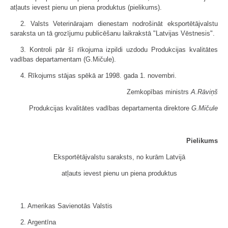
atļauts ievest pienu un piena produktus (pielikums).
2. Valsts Veterinārajam dienestam nodrošināt eksportētājvalstu
saraksta un tā grozījumu publicēšanu laikrakstā "Latvijas Vēstnesis".
3. Kontroli pār šī rīkojuma izpildi uzdodu Produkcijas kvalitātes
vadības departamentam (G.Mičule).
4. Rīkojums stājas spēkā ar 1998. gada 1. novembri.
Zemkopības ministrs
A.Rāviņš
Produkcijas kvalitātes vadības departamenta direktore
G.Mičule
Pielikums
Eksportētājvalstu saraksts, no kurām Latvijā
atļauts ievest pienu un piena produktus
1. Amerikas Savienotās Valstis
2. Argentīna