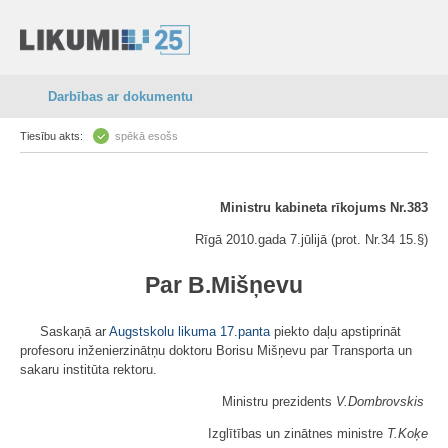
Darbības ar dokumentu
Tiesību akts:
spēkā esošs
Ministru kabineta rīkojums Nr.383
Rīgā 2010.gada 7.jūlijā (prot. Nr.34 15.§)
Par B.Mišņevu
Saskaņā ar
Augstskolu likuma
17.panta
piekto daļu apstiprināt
profesoru inženierzinātņu doktoru Borisu Mišņevu par Transporta un
sakaru institūta rektoru.
Ministru prezidents
V.Dombrovskis
Izglītības un zinātnes ministre
T.Koķe