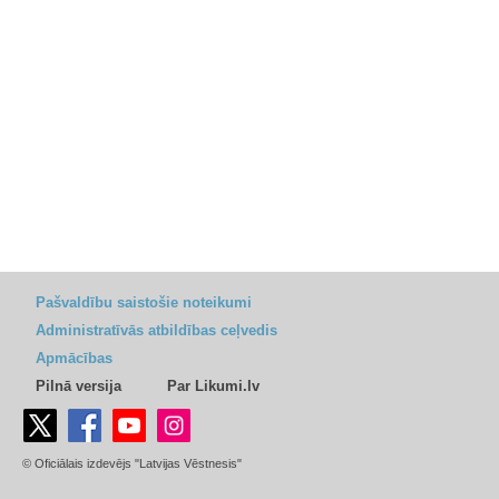
Pašvaldību saistošie noteikumi
Administratīvās atbildības ceļvedis
Apmācības
Pilnā versija
Par Likumi.lv
© Oficiālais izdevējs "Latvijas Vēstnesis"