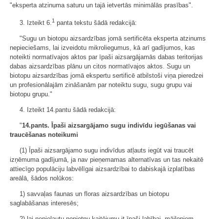
"eksperta atzinuma saturu un tajā ietvertās minimālās prasības".
1
3. Izteikt 6.
panta tekstu šādā redakcijā:
"Sugu un biotopu aizsardzības jomā sertificēta eksperta atzinums
nepieciešams, lai izveidotu mikroliegumus, kā arī gadījumos, kas
noteikti normatīvajos aktos par īpaši aizsargājamās dabas teritorijas
dabas aizsardzības plānu un citos normatīvajos aktos. Sugu un
biotopu aizsardzības jomā ekspertu sertificē atbilstoši viņa pieredzei
un profesionālajām zināšanām par noteiktu sugu, sugu grupu vai
biotopu grupu."
4. Izteikt 14.pantu šādā redakcijā:
"
14.pants. Īpaši aizsargājamo sugu indivīdu iegūšanas vai
traucēšanas noteikumi
(1) Īpaši aizsargājamo sugu indivīdus atļauts iegūt vai traucēt
izņēmuma gadījumā, ja nav pieņemamas alternatīvas un tas nekaitē
attiecīgo populāciju labvēlīgai aizsardzībai to dabiskajā izplatības
areālā, šādos nolūkos:
1) savvaļas faunas un floras aizsardzības un biotopu
saglabāšanas interesēs;
2) lai nepieļautu nopietnu kaitējumu it īpaši labībai, mājlopiem,