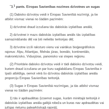
1
"
3.
pants. Eiropas Savienības nozīmes dzīvotnes un sugas
(1) Dabisko dzīvotņu veidi ir Eiropas Savienībā nozīmīgi, ja tie
atbilst vismaz vienai no šādām pazīmēm:
1) dzīvotnei draud izzušana tās dabiskās izplatības areālā;
2) dzīvotnei ir mazs dabiskās izplatības areāls tās izplatības
samazināšanās dēļ vai ļoti nelielās teritorijas dēļ;
3) dzīvotne izcili raksturo vienu vai vairākus bioģeogrāfiskos
rajonus: Alpu, Atlantijas, Melnās jūras, boreālo, kontinentālo,
makronēzisko, Vidusjūras, panonisko vai stepes reģionu.
(2) Prioritārie dabisko dzīvotņu veidi ir tādi dabisko dzīvotņu veidi,
kuriem draud izzušana un par kuru saglabāšanu Eiropas Savienība ir
īpaši atbildīga, ņemot vērā šo dzīvotņu dabiskās izplatības areāla
proporciju Eiropas Savienības teritorijā.
(3) Sugas ir Eiropas Savienībā nozīmīgas, ja tās atbilst vismaz
vienai no šādām pazīmēm:
1) tās ir apdraudētas (izņemot sugas, kurām minētajā teritorijā ir
dabiskās izplatības areāla galējā robeža un kuras nav apdraudētas vai
jutīgas rietumu palearktiskajā rajonā);