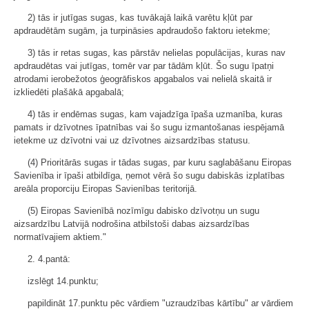
2) tās ir jutīgas sugas, kas tuvākajā laikā varētu kļūt par
apdraudētām sugām, ja turpināsies apdraudošo faktoru ietekme;
3) tās ir retas sugas, kas pārstāv nelielas populācijas, kuras nav
apdraudētas vai jutīgas, tomēr var par tādām kļūt. Šo sugu īpatņi
atrodami ierobežotos ģeogrāfiskos apgabalos vai nelielā skaitā ir
izkliedēti plašākā apgabalā;
4) tās ir endēmas sugas, kam vajadzīga īpaša uzmanība, kuras
pamats ir dzīvotnes īpatnības vai šo sugu izmantošanas iespējamā
ietekme uz dzīvotni vai uz dzīvotnes aizsardzības statusu.
(4) Prioritārās sugas ir tādas sugas, par kuru saglabāšanu Eiropas
Savienība ir īpaši atbildīga, ņemot vērā šo sugu dabiskās izplatības
areāla proporciju Eiropas Savienības teritorijā.
(5) Eiropas Savienībā nozīmīgu dabisko dzīvotņu un sugu
aizsardzību Latvijā nodrošina atbilstoši dabas aizsardzības
normatīvajiem aktiem."
2. 4.pantā:
izslēgt 14.punktu;
papildināt 17.punktu pēc vārdiem "uzraudzības kārtību" ar vārdiem