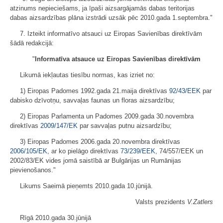
atzinums nepieciešams, ja īpaši aizsargājamās dabas teritorijas
dabas aizsardzības plāna izstrādi uzsāk pēc 2010.gada 1.septembra."
7. Izteikt informatīvo atsauci uz Eiropas Savienības direktīvām
šādā redakcijā:
"
Informatīva atsauce uz Eiropas Savienības direktīvām
Likumā iekļautas tiesību normas, kas izriet no:
1) Eiropas Padomes 1992.gada 21.maija direktīvas
92/43/EEK
par
dabisko dzīvotņu, savvaļas faunas un floras aizsardzību;
2) Eiropas Parlamenta un Padomes 2009.gada 30.novembra
direktīvas
2009/147/EK
par savvaļas putnu aizsardzību;
3) Eiropas Padomes 2006.gada 20.novembra direktīvas
2006/105/EK
, ar ko pielāgo direktīvas
73/239/EEK
, 74/557/EEK un
2002/83/EK vides jomā saistībā ar Bulgārijas un Rumānijas
pievienošanos."
Likums Saeimā pieņemts 2010.gada 10.jūnijā.
Valsts prezidents
V.Zatlers
Rīgā 2010.gada 30.jūnijā