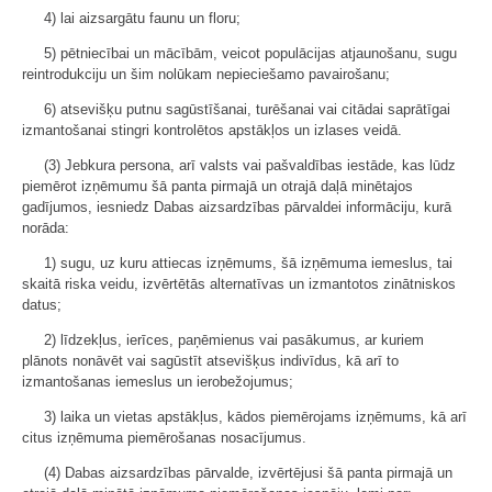
4) lai aizsargātu faunu un floru;
5) pētniecībai un mācībām, veicot populācijas atjaunošanu, sugu
reintrodukciju un šim nolūkam nepieciešamo pavairošanu;
6) atsevišķu putnu sagūstīšanai, turēšanai vai citādai saprātīgai
izmantošanai stingri kontrolētos apstākļos un izlases veidā.
(3) Jebkura persona, arī valsts vai pašvaldības iestāde, kas lūdz
piemērot izņēmumu šā panta pirmajā un otrajā daļā minētajos
gadījumos, iesniedz Dabas aizsardzības pārvaldei informāciju, kurā
norāda:
1) sugu, uz kuru attiecas izņēmums, šā izņēmuma iemeslus, tai
skaitā riska veidu, izvērtētās alternatīvas un izmantotos zinātniskos
datus;
2) līdzekļus, ierīces, paņēmienus vai pasākumus, ar kuriem
plānots nonāvēt vai sagūstīt atsevišķus indivīdus, kā arī to
izmantošanas iemeslus un ierobežojumus;
3) laika un vietas apstākļus, kādos piemērojams izņēmums, kā arī
citus izņēmuma piemērošanas nosacījumus.
(4) Dabas aizsardzības pārvalde, izvērtējusi šā panta pirmajā un