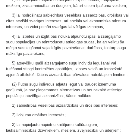
mežiem, zivsaimniecībai un ūdeņiem, kā arī citiem īpašuma veidiem;
3) lai nodrošinātu sabiedrības veselības aizsardzības, drošības vai
citas sevišķi svarīgas intereses, arī sociāla vai ekonomiska rakstura
intereses, un videi primāri svarīgas labvēlīgas izmaiņas;
4) lai izpētes un izglītības nolūkā atjaunotu īpaši aizsargājamo
sugu populācijas un reintroducētu attiecīgās sugas, kā arī veiktu šā
mērķa sasniegšanai vajadzīgās pavairošanas darbības, tostarp augu
mākslīgo pavairošanu;
5) atsevišķu īpaši aizsargājamo sugu indivīdu iegūšanai vai
turēšanai stingri kontrolētos apstākļos, izlases veidā un ierobežotā
apjomā atbilstoši Dabas aizsardzības pārvaldes noteiktajiem limitiem.
(2) Putnu sugu indivīdus atļauts iegūt vai traucēt izņēmuma
gadījumā, ja nav pieņemamas alternatīvas un tas nekaitē attiecīgo
populāciju labvēlīgai aizsardzībai, šādos nolūkos:
1) sabiedrības veselības aizsardzības un drošības interesēs;
2) lidojumu drošības interesēs;
3) lai nepieļautu nopietnu kaitējumu kultūraugiem,
lauksaimniecības dzīvniekiem, mežiem, zvejniecībai un ūdeņiem;