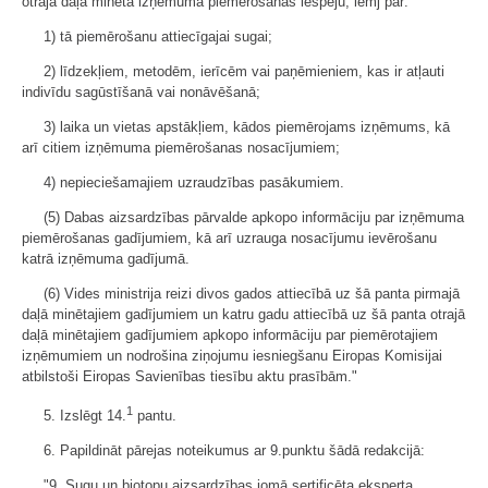
otrajā daļā minētā izņēmuma piemērošanas iespēju, lemj par:
1) tā piemērošanu attiecīgajai sugai;
2) līdzekļiem, metodēm, ierīcēm vai paņēmieniem, kas ir atļauti
indivīdu sagūstīšanā vai nonāvēšanā;
3) laika un vietas apstākļiem, kādos piemērojams izņēmums, kā
arī citiem izņēmuma piemērošanas nosacījumiem;
4) nepieciešamajiem uzraudzības pasākumiem.
(5) Dabas aizsardzības pārvalde apkopo informāciju par izņēmuma
piemērošanas gadījumiem, kā arī uzrauga nosacījumu ievērošanu
katrā izņēmuma gadījumā.
(6) Vides ministrija reizi divos gados attiecībā uz šā panta pirmajā
daļā minētajiem gadījumiem un katru gadu attiecībā uz šā panta otrajā
daļā minētajiem gadījumiem apkopo informāciju par piemērotajiem
izņēmumiem un nodrošina ziņojumu iesniegšanu Eiropas Komisijai
atbilstoši Eiropas Savienības tiesību aktu prasībām."
1
5. Izslēgt 14.
pantu.
6. Papildināt pārejas noteikumus ar 9.punktu šādā redakcijā:
"9. Sugu un biotopu aizsardzības jomā sertificēta eksperta