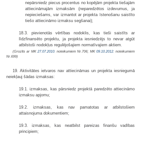
nepārsniedz piecus procentus no kopējām projekta tiešajām
attiecināmajām izmaksām (neparedzētos izdevumus, ja
nepieciešams, var izmantot ar projekta īstenošanu saistīto
tiešo attiecināmo izmaksu segšanai);
18.3. pievienotās vērtības nodoklis, kas tieši saistīts ar
līdzfinansēto projektu, ja projekta iesniedzējs to nevar atgūt
atbilstoši nodokļus regulējošajiem normatīvajiem aktiem.
(Grozīts ar MK
27.07.2010.
noteikumiem Nr.706; MK
09.10.2012.
noteikumiem
Nr.699)
19. Aktivitātes ietvaros nav attiecināmas un projekta iesniegumā
neiekļauj šādas izmaksas:
19.1. izmaksas, kas pārsniedz projektā paredzēto attiecināmo
izmaksu apjomu;
19.2. izmaksas, kas nav pamatotas ar atbilstošiem
attaisnojuma dokumentiem;
19.3. izmaksas, kas neatbilst pareizas finanšu vadības
principiem;