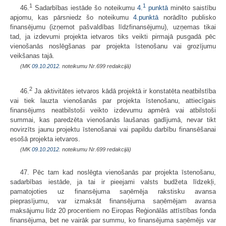
1
1
46.
Sadarbības iestāde šo noteikumu
4.
punktā
minēto saistību
apjomu, kas pārsniedz šo noteikumu
4.punktā
norādīto publisko
finansējumu (izņemot pašvaldības līdzfinansējumu), uzņemas tikai
tad, ja izdevumi projekta ietvaros tiks veikti pirmajā pusgadā pēc
vienošanās noslēgšanas par projekta īstenošanu vai grozījumu
veikšanas tajā.
(MK
09.10.2012.
noteikumu Nr.699 redakcijā)
2
46.
Ja aktivitātes ietvaros kādā projektā ir konstatēta neatbilstība
vai tiek lauzta vienošanās par projekta īstenošanu, attiecīgais
finansējums neatbilstoši veikto izdevumu apmērā vai atbilstoši
summai, kas paredzēta vienošanās laušanas gadījumā, nevar tikt
novirzīts jaunu projektu īstenošanai vai papildu darbību finansēšanai
esošā projekta ietvaros.
(MK
09.10.2012.
noteikumu Nr.699 redakcijā)
47. Pēc tam kad noslēgta vienošanās par projekta īstenošanu,
sadarbības iestāde, ja tai ir pieejami valsts budžeta līdzekļi,
pamatojoties uz finansējuma saņēmēja rakstisku avansa
pieprasījumu, var izmaksāt finansējuma saņēmējam avansa
maksājumu līdz 20 procentiem no Eiropas Reģionālās attīstības fonda
finansējuma, bet ne vairāk par summu, ko finansējuma saņēmējs var