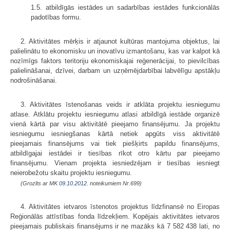
1.5. atbildīgās iestādes un sadarbības iestādes funkcionālās
padotības formu.
2. Aktivitātes mērķis ir atjaunot kultūras mantojuma objektus, lai
palielinātu to ekonomisku un inovatīvu izmantošanu, kas var kalpot kā
nozīmīgs faktors teritoriju ekonomiskajai reģenerācijai, to pievilcības
palielināšanai, dzīvei, darbam un uzņēmējdarbībai labvēlīgu apstākļu
nodrošināšanai.
3. Aktivitātes īstenošanas veids ir atklāta projektu iesniegumu
atlase. Atklātu projektu iesniegumu atlasi atbildīgā iestāde organizē
vienā kārtā par visu aktivitātē pieejamo finansējumu. Ja projektu
iesniegumu iesniegšanas kārtā netiek apgūts viss aktivitātē
pieejamais finansējums vai tiek piešķirts papildu finansējums,
atbildīgajai iestādei ir tiesības rīkot otro kārtu par pieejamo
finansējumu. Vienam projekta iesniedzējam ir tiesības iesniegt
neierobežotu skaitu projektu iesniegumu.
(Grozīts ar MK
09.10.2012.
noteikumiem Nr.699)
4. Aktivitātes ietvaros īstenotos projektus līdzfinansē no Eiropas
Reģionālās attīstības fonda līdzekļiem. Kopējais aktivitātes ietvaros
pieejamais publiskais finansējums ir ne mazāks kā 7 582 438 lati, no