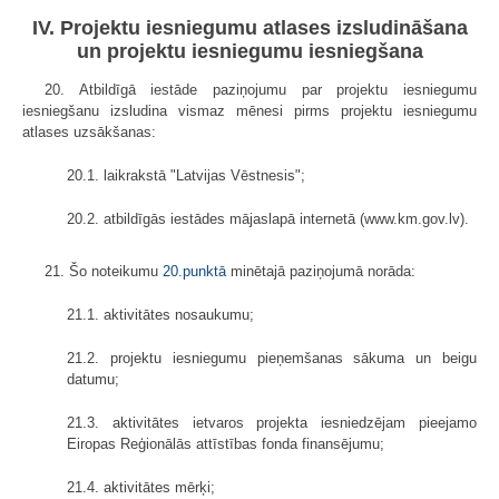
IV. Projektu iesniegumu atlases izsludināšana
un projektu iesniegumu iesniegšana
20. Atbildīgā iestāde paziņojumu par projektu iesniegumu
iesniegšanu izsludina vismaz mēnesi pirms projektu iesniegumu
atlases uzsākšanas:
20.1. laikrakstā "Latvijas Vēstnesis";
20.2. atbildīgās iestādes mājaslapā internetā (www.km.gov.lv).
21. Šo noteikumu
20.punktā
minētajā paziņojumā norāda:
21.1. aktivitātes nosaukumu;
21.2. projektu iesniegumu pieņemšanas sākuma un beigu
datumu;
21.3. aktivitātes ietvaros projekta iesniedzējam pieejamo
Eiropas Reģionālās attīstības fonda finansējumu;
21.4. aktivitātes mērķi;