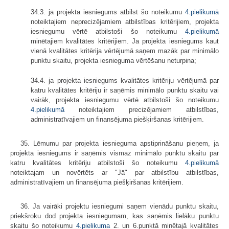
34.3. ja projekta iesniegums atbilst šo noteikumu
4.pielikumā
noteiktajiem neprecizējamiem atbilstības kritērijiem, projekta
iesniegumu vērtē atbilstoši šo noteikumu
4.pielikumā
minētajiem kvalitātes kritērijiem. Ja projekta iesniegums kaut
vienā kvalitātes kritērija vērtējumā saņem mazāk par minimālo
punktu skaitu, projekta iesnieguma vērtēšanu neturpina;
34.4. ja projekta iesniegums kvalitātes kritēriju vērtējumā par
katru kvalitātes kritēriju ir saņēmis minimālo punktu skaitu vai
vairāk, projekta iesniegumu vērtē atbilstoši šo noteikumu
4.pielikumā
noteiktajiem precizējamiem atbilstības,
administratīvajiem un finansējuma piešķiršanas kritērijiem.
35. Lēmumu par projekta iesnieguma apstiprināšanu pieņem, ja
projekta iesniegums ir saņēmis vismaz minimālo punktu skaitu par
katru kvalitātes kritēriju atbilstoši šo noteikumu
4.pielikumā
noteiktajam un novērtēts ar "Jā" par atbilstību atbilstības,
administratīvajiem un finansējuma piešķiršanas kritērijiem.
36. Ja vairāki projektu iesniegumi saņem vienādu punktu skaitu,
priekšroku dod projekta iesniegumam, kas saņēmis lielāku punktu
skaitu šo noteikumu
4.pielikuma
2. un 6.punktā minētajā kvalitātes