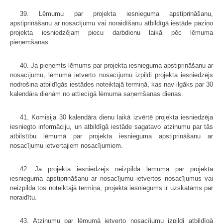
39. Lēmumu par projekta iesnieguma apstiprināšanu,
apstiprināšanu ar nosacījumu vai noraidīšanu atbildīgā iestāde paziņo
projekta iesniedzējam piecu darbdienu laikā pēc lēmuma
pieņemšanas.
40. Ja pieņemts lēmums par projekta iesnieguma apstiprināšanu ar
nosacījumu, lēmumā ietverto nosacījumu izpildi projekta iesniedzējs
nodrošina atbildīgās iestādes noteiktajā termiņā, kas nav ilgāks par 30
kalendāra dienām no attiecīgā lēmuma saņemšanas dienas.
41. Komisija 30 kalendāra dienu laikā izvērtē projekta iesniedzēja
iesniegto informāciju, un atbildīgā iestāde sagatavo atzinumu par tās
atbilstību lēmumā par projekta iesnieguma apstiprināšanu ar
nosacījumu ietvertajiem nosacījumiem.
42. Ja projekta iesniedzējs neizpilda lēmumā par projekta
iesnieguma apstiprināšanu ar nosacījumu ietvertos nosacījumus vai
neizpilda tos noteiktajā termiņā, projekta iesniegums ir uzskatāms par
noraidītu.
43. Atzinumu par lēmumā ietverto nosacījumu izpildi atbildīgā