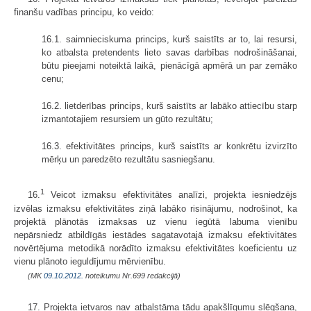
finanšu vadības principu, ko veido:
16.1. saimnieciskuma princips, kurš saistīts ar to, lai resursi,
ko atbalsta pretendents lieto savas darbības nodrošināšanai,
būtu pieejami noteiktā laikā, pienācīgā apmērā un par zemāko
cenu;
16.2. lietderības princips, kurš saistīts ar labāko attiecību starp
izmantotajiem resursiem un gūto rezultātu;
16.3. efektivitātes princips, kurš saistīts ar konkrētu izvirzīto
mērķu un paredzēto rezultātu sasniegšanu.
1
16.
Veicot izmaksu efektivitātes analīzi, projekta iesniedzējs
izvēlas izmaksu efektivitātes ziņā labāko risinājumu, nodrošinot, ka
projektā plānotās izmaksas uz vienu iegūtā labuma vienību
nepārsniedz atbildīgās iestādes sagatavotajā izmaksu efektivitātes
novērtējuma metodikā norādīto izmaksu efektivitātes koeficientu uz
vienu plānoto ieguldījumu mērvienību.
(MK
09.10.2012.
noteikumu Nr.699 redakcijā)
17. Projekta ietvaros nav atbalstāma tādu apakšlīgumu slēgšana,