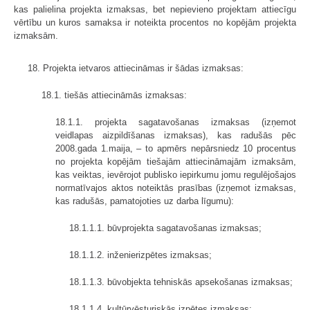
kas palielina projekta izmaksas, bet nepievieno projektam attiecīgu
vērtību un kuros samaksa ir noteikta procentos no kopējām projekta
izmaksām.
18. Projekta ietvaros attiecināmas ir šādas izmaksas:
18.1. tiešās attiecināmās izmaksas:
18.1.1. projekta sagatavošanas izmaksas (izņemot
veidlapas aizpildīšanas izmaksas), kas radušās pēc
2008.gada 1.maija, – to apmērs nepārsniedz 10 procentus
no projekta kopējām tiešajām attiecināmajām izmaksām,
kas veiktas, ievērojot publisko iepirkumu jomu regulējošajos
normatīvajos aktos noteiktās prasības (izņemot izmaksas,
kas radušās, pamatojoties uz darba līgumu):
18.1.1.1. būvprojekta sagatavošanas izmaksas;
18.1.1.2. inženierizpētes izmaksas;
18.1.1.3. būvobjekta tehniskās apsekošanas izmaksas;
18.1.1.4. kultūrvēsturiskās izpētes izmaksas;