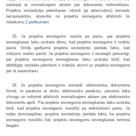
saskaņā ar normatīvajiem aktiem par dokumentu noformēšanu.
Projekta iesniedzēja piekrišanas vēstuli (ja attiecināms) iesniedz
necaurauklotu, atsevišķi no projekta iesnieguma atbilstoši šo
noteikumu
2.pielikumam
.
25. Ja projekta iesniegumu nosūta pa pastu, par projekta
iesniegšanas laiku uzskata dienu, kad projekta iesniegums ir nodots
pastā. Strīda gadījumā projekta iesniedzējs pierāda faktu, kad
sūtījums nodots pastā. Ja projekta iesniegums ir iesniegts personīgi,
par projekta iesnieguma iesniegšanas laiku uzskata brīdi, kad
atbildīgās iestādes pārstāvis ir izdarījis atzīmi uz projekta iesnieguma
par tā saņemšanu.
26. Ja projekta iesniegumu iesniedz elektroniska dokumenta
formā, to paraksta ar drošu elektronisko parakstu, pievieno laika
zīmogu un noformē atbilstoši normatīvajiem aktiem par elektronisko
dokumentu apriti. Par projekta iesnieguma iesniegšanas laiku uzskata
brīdi, kad projekta iesniegums nosūtīts pa elektronisko pastu. Ja
rodas domstarpības, projekta iesniedzējs pierāda faktu, ka projekta
iesniegums nosūtīts līdz projektu iesniegumu iesniegšanas termiņa
beigām.