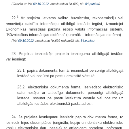
(Grozīts ar MK
09.10.2012.
noteikumiem Nr.699; sk.
54.punktu
)
1
22.
Ar projekta ietvaros veikto būvniecību, rekonstrukciju vai
renovāciju saistīto informāciju atbildīgā iestāde iegūst, izmantojot
Ekonomikas ministrijas pārziņā esošo valsts informācijas sistēmu
"Būvniecības informācijas sistēma" (turpmāk – informācijas sistēma).
(MK
09.10.2012.
noteikumu Nr.699 redakcijā; sk.
54.punktu
)
23. Projekta iesniedzējs projekta iesniegumu atbildīgajā iestāde
var iesniegt:
23.1. papīra dokumenta formā, iesniedzot personīgi atbildīgajā
iestādē vai nosūtot pa pastu ierakstītā vēstulē;
23.2. elektroniska dokumenta formā, iesniedzot elektronisko
datu nesēju ar attiecīgo dokumentu personīgi atbildīgajā
iestādē, nosūtot pa pastu ierakstītā vēstulē vai nosūtot uz
atbildīgās iestādes elektroniskā pasta adresi.
24. Ja projekta iesniegumu iesniedz papīra dokumenta formā, to
iesniedz trijos eksemplāros (oriģinālu, kopiju un identisku elektronisko
kopiju elektronisko datu nesējā) ar attiecīgām norādēm, noformētu