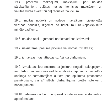
19.4. procentu maksājumi, maksājumi par naudas
pārskaitījumiem, valūtas maiņas komisijas maksājumi un
valūtas kursa svārstību dēļ radušies zaudējumi;
19.5. muitas nodokļi un nodevu maksājumi, pievienotās
vērtības nodoklis, izņemot šo noteikumu 18.3.apakšpunktā
minēto gadījumu;
19.6. naudas sodi, līgumsodi un tiesvedības izdevumi;
19.7. nekustamā īpašuma pirkuma vai nomas izmaksas;
19.8. izmaksas, kas attiecas uz līzinga darījumiem;
19.9. izmaksas, kas saistītas ar jebkuru piegādi, pakalpojumu
vai darbu, par kuru nav veikta atbilstoša iepirkuma procedūra
saskaņā ar normatīvajiem aktiem par iepirkuma procedūras
piemērošanu, vai arī slēgts darba līgums pretēji noteikumu
nosacījumiem;
19.10. nelaimes gadījumu un projekta īstenošanā radīto vērtību
apdrošināšana.