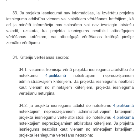
33. Ja projekta iesniegumā nav informācijas, lai izvērtētu projekta
iesnieguma atbilstību vienam vai vairākiem vērtēšanas kritērijiem, kā
arī ja minētā informācija nav salasāma vai nav iesniegta latviešu
valodā, uzskata, ka projekta iesniegums neatbilst attiecīgajam
vērtēšanas kritērijam, vai attiecīgajā vērtēšanas kritērijā piešķir
zemāko vērtējumu.
34. Kritēriju vērtēšanas secība:
34.1. vispirms komisija vērtē projekta iesnieguma atbilstību šo
noteikumu
4.pielikumā
noteiktajiem neprecizējamiem
administratīvajiem kritērijiem. Ja projekta iesniegums neatbilst
kaut vienam no minētajiem kritērijiem, projekta iesnieguma
vērtēšanu neturpina;
34.2. ja projekta iesniegums atbilst šo noteikumu
4.pielikumā
noteiktajiem neprecizējamiem administratīvajiem kritērijiem,
projekta iesniegumu vērtē atbilstoši šo noteikumu
4.pielikumā
noteiktajiem neprecizējamiem atbilstības kritērijiem. Ja projekta
iesniegums neatbilst kaut vienam no minētajiem kritērijiem,
projekta iesnieguma vērtēšanu neturpina;