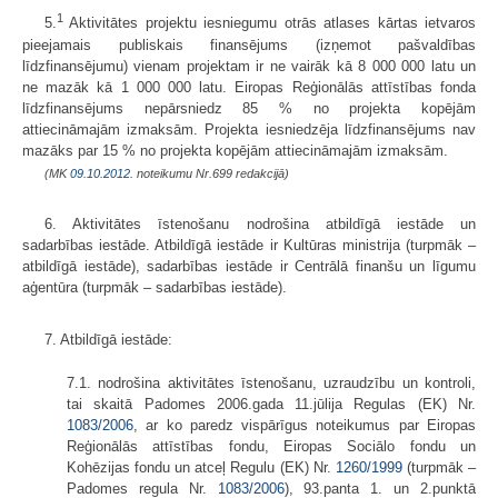
1
5.
Aktivitātes projektu iesniegumu otrās atlases kārtas ietvaros
pieejamais publiskais finansējums (izņemot pašvaldības
līdzfinansējumu) vienam projektam ir ne vairāk kā 8 000 000 latu un
ne mazāk kā 1 000 000 latu. Eiropas Reģionālās attīstības fonda
līdzfinansējums nepārsniedz 85 % no projekta kopējām
attiecināmajām izmaksām. Projekta iesniedzēja līdzfinansējums nav
mazāks par 15 % no projekta kopējām attiecināmajām izmaksām.
(MK
09.10.2012.
noteikumu Nr.699 redakcijā)
6. Aktivitātes īstenošanu nodrošina atbildīgā iestāde un
sadarbības iestāde. Atbildīgā iestāde ir Kultūras ministrija (turpmāk –
atbildīgā iestāde), sadarbības iestāde ir Centrālā finanšu un līgumu
aģentūra (turpmāk – sadarbības iestāde).
7. Atbildīgā iestāde:
7.1. nodrošina aktivitātes īstenošanu, uzraudzību un kontroli,
tai skaitā Padomes 2006.gada 11.jūlija Regulas (EK) Nr.
1083/2006
, ar ko paredz vispārīgus noteikumus par Eiropas
Reģionālās attīstības fondu, Eiropas Sociālo fondu un
Kohēzijas fondu un atceļ Regulu (EK) Nr.
1260/1999
(turpmāk –
Padomes regula Nr.
1083/2006
), 93.panta 1. un 2.punktā