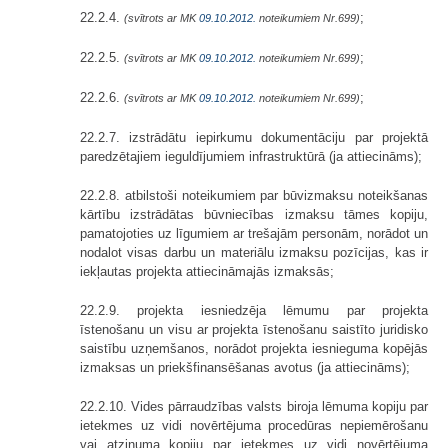
22.2.4.
;
(svītrots ar MK
09.10.2012.
noteikumiem Nr.699)
22.2.5.
;
(svītrots ar MK
09.10.2012.
noteikumiem Nr.699)
22.2.6.
;
(svītrots ar MK
09.10.2012.
noteikumiem Nr.699)
22.2.7. izstrādātu iepirkumu dokumentāciju par projektā
paredzētajiem ieguldījumiem infrastruktūrā (ja attiecināms);
22.2.8. atbilstoši noteikumiem par būvizmaksu noteikšanas
kārtību izstrādātas būvniecības izmaksu tāmes kopiju,
pamatojoties uz līgumiem ar trešajām personām, norādot un
nodalot visas darbu un materiālu izmaksu pozīcijas, kas ir
iekļautas projekta attiecināmajās izmaksās;
22.2.9. projekta iesniedzēja lēmumu par projekta
īstenošanu un visu ar projekta īstenošanu saistīto juridisko
saistību uzņemšanos, norādot projekta iesnieguma kopējās
izmaksas un priekšfinansēšanas avotus (ja attiecināms);
22.2.10. Vides pārraudzības valsts biroja lēmuma kopiju par
ietekmes uz vidi novērtējuma procedūras nepiemērošanu
vai atzinuma kopiju par ietekmes uz vidi novērtējuma