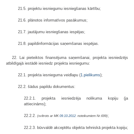
21.5. projektu iesniegumu iesniegšanas kārtību;
21.6. plānotos informatīvos pasākumus;
21.7. jautājumu iesniegšanas iespējas;
21.8. papildinformācijas saņemšanas iespējas.
22. Lai pieteiktos finansējuma saņemšanai, projekta iesniedzējs
atbildīgajā iestādē iesniedz projekta iesniegumu:
22.1. projekta iesnieguma veidlapu (
1.pielikums
);
22.2. šādus papildu dokumentus:
22.2.1. projekta iesniedzēja nolikuma kopiju (ja
attiecināms);
22.2.2.
;
(svītrots ar MK
09.10.2012.
noteikumiem Nr.699)
22.2.3. būvvaldē akceptētu objekta tehniskā projekta kopiju;