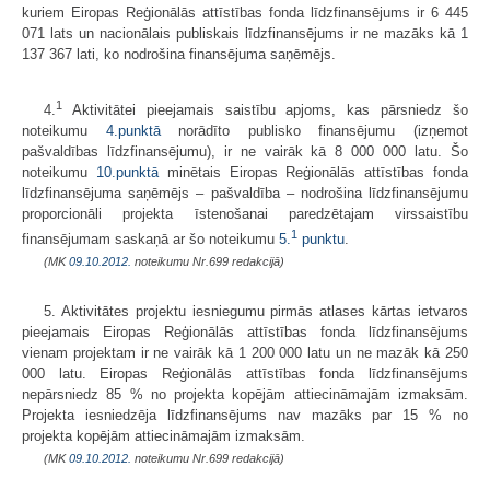
kuriem Eiropas Reģionālās attīstības fonda līdzfinansējums ir 6 445
071 lats un nacionālais publiskais līdzfinansējums ir ne mazāks kā 1
137 367 lati, ko nodrošina finansējuma saņēmējs.
1
4.
Aktivitātei pieejamais saistību apjoms, kas pārsniedz šo
noteikumu
4.punktā
norādīto publisko finansējumu (izņemot
pašvaldības līdzfinansējumu), ir ne vairāk kā 8 000 000 latu. Šo
noteikumu
10.punktā
minētais Eiropas Reģionālās attīstības fonda
līdzfinansējuma saņēmējs – pašvaldība – nodrošina līdzfinansējumu
proporcionāli projekta īstenošanai paredzētajam virssaistību
1
finansējumam saskaņā ar šo noteikumu
5.
punktu
.
(MK
09.10.2012.
noteikumu Nr.699 redakcijā)
5. Aktivitātes projektu iesniegumu pirmās atlases kārtas ietvaros
pieejamais Eiropas Reģionālās attīstības fonda līdzfinansējums
vienam projektam ir ne vairāk kā 1 200 000 latu un ne mazāk kā 250
000 latu. Eiropas Reģionālās attīstības fonda līdzfinansējums
nepārsniedz 85 % no projekta kopējām attiecināmajām izmaksām.
Projekta iesniedzēja līdzfinansējums nav mazāks par 15 % no
projekta kopējām attiecināmajām izmaksām.
(MK
09.10.2012.
noteikumu Nr.699 redakcijā)