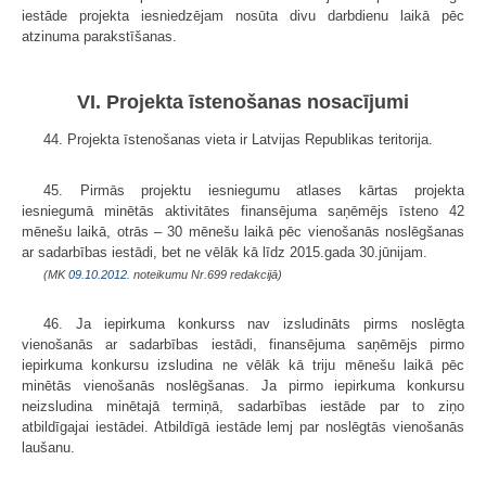
iestāde projekta iesniedzējam nosūta divu darbdienu laikā pēc
atzinuma parakstīšanas.
VI. Projekta īstenošanas nosacījumi
44. Projekta īstenošanas vieta ir Latvijas Republikas teritorija.
45. Pirmās projektu iesniegumu atlases kārtas projekta
iesniegumā minētās aktivitātes finansējuma saņēmējs īsteno 42
mēnešu laikā, otrās – 30 mēnešu laikā pēc vienošanās noslēgšanas
ar sadarbības iestādi, bet ne vēlāk kā līdz 2015.gada 30.jūnijam.
(MK
09.10.2012.
noteikumu Nr.699 redakcijā)
46. Ja iepirkuma konkurss nav izsludināts pirms noslēgta
vienošanās ar sadarbības iestādi, finansējuma saņēmējs pirmo
iepirkuma konkursu izsludina ne vēlāk kā triju mēnešu laikā pēc
minētās vienošanās noslēgšanas. Ja pirmo iepirkuma konkursu
neizsludina minētajā termiņā, sadarbības iestāde par to ziņo
atbildīgajai iestādei. Atbildīgā iestāde lemj par noslēgtās vienošanās
laušanu.