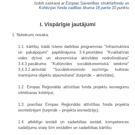
Izdoti saskaņā ar
Eiropas Savienības struktūrfondu un
Kohēzijas fonda vadības likuma
18.panta
10.punktu
I. Vispārīgie jautājumi
1. Noteikumi nosaka:
1.1. kārtību, kādā īsteno darbības programmas "Infrastruktūra
un pakalpojumi" papildinājuma 3.4.prioritātes "Kvalitatīvas
vides dzīvei un ekonomiskai aktivitātei nodrošināšana"
3.4.3.pasākuma "Kultūrvides sociālekonomiskā ietekme"
3.4.3.2.aktivitāti "Sociālekonomiski nozīmīgu kultūras
mantojuma objektu atjaunošana" (turpmāk – aktivitāte);
1.2. Eiropas Reģionālās attīstības fonda projektu iesniegumu
vērtēšanas kritērijus;
1.3. prasības Eiropas Reģionālās attīstības fonda projekta
iesniedzējam (turpmāk – projekta iesniedzējs);
1.4. atbildīgo iestādi un sadarbības iestādi, kompetences
sadalījumu starp šīm iestādēm un sadarbības kārtību;