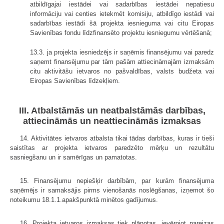
atbildīgajai iestādei vai sadarbības iestādei nepatiesu
informāciju vai centies ietekmēt komisiju, atbildīgo iestādi vai
sadarbības iestādi šā projekta iesnieguma vai citu Eiropas
Savienības fondu līdzfinansēto projektu iesniegumu vērtēšanā;
13.3. ja projekta iesniedzējs ir saņēmis finansējumu vai paredz
saņemt finansējumu par tām pašām attiecināmajām izmaksām
citu aktivitāšu ietvaros no pašvaldības, valsts budžeta vai
Eiropas Savienības līdzekļiem.
III. Atbalstāmās un neatbalstāmās darbības,
attiecināmās un neattiecināmās izmaksas
14. Aktivitātes ietvaros atbalsta tikai tādas darbības, kuras ir tieši
saistītas ar projekta ietvaros paredzēto mērķu un rezultātu
sasniegšanu un ir samērīgas un pamatotas.
15. Finansējumu nepiešķir darbībām, par kurām finansējuma
saņēmējs ir samaksājis pirms vienošanās noslēgšanas, izņemot šo
noteikumu 18.1.1.apakšpunktā minētos gadījumus.
16. Projekta ietvaros izmaksas tiek plānotas, ievērojot pareizas