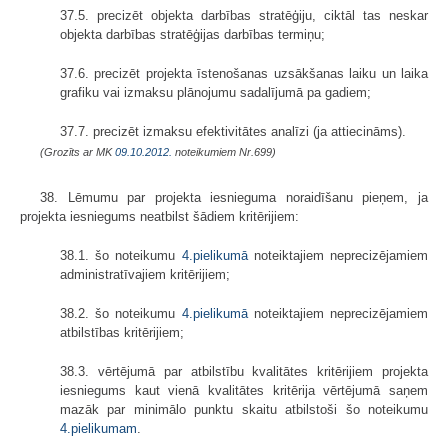
37.5. precizēt objekta darbības stratēģiju, ciktāl tas neskar
objekta darbības stratēģijas darbības termiņu;
37.6. precizēt projekta īstenošanas uzsākšanas laiku un laika
grafiku vai izmaksu plānojumu sadalījumā pa gadiem;
37.7. precizēt izmaksu efektivitātes analīzi (ja attiecināms).
(Grozīts ar MK
09.10.2012.
noteikumiem Nr.699)
38. Lēmumu par projekta iesnieguma noraidīšanu pieņem, ja
projekta iesniegums neatbilst šādiem kritērijiem:
38.1. šo noteikumu
4.pielikumā
noteiktajiem neprecizējamiem
administratīvajiem kritērijiem;
38.2. šo noteikumu
4.pielikumā
noteiktajiem neprecizējamiem
atbilstības kritērijiem;
38.3. vērtējumā par atbilstību kvalitātes kritērijiem projekta
iesniegums kaut vienā kvalitātes kritērija vērtējumā saņem
mazāk par minimālo punktu skaitu atbilstoši šo noteikumu
4.pielikumam
.