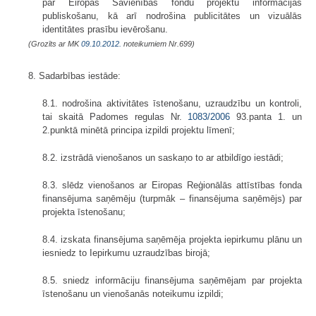
par Eiropas Savienības fondu projektu informācijas
publiskošanu, kā arī nodrošina publicitātes un vizuālās
identitātes prasību ievērošanu.
(Grozīts ar MK
09.10.2012.
noteikumiem Nr.699)
8. Sadarbības iestāde:
8.1. nodrošina aktivitātes īstenošanu, uzraudzību un kontroli,
tai skaitā Padomes regulas Nr.
1083/2006
93.panta 1. un
2.punktā minētā principa izpildi projektu līmenī;
8.2. izstrādā vienošanos un saskaņo to ar atbildīgo iestādi;
8.3. slēdz vienošanos ar Eiropas Reģionālās attīstības fonda
finansējuma saņēmēju (turpmāk – finansējuma saņēmējs) par
projekta īstenošanu;
8.4. izskata finansējuma saņēmēja projekta iepirkumu plānu un
iesniedz to Iepirkumu uzraudzības birojā;
8.5. sniedz informāciju finansējuma saņēmējam par projekta
īstenošanu un vienošanās noteikumu izpildi;