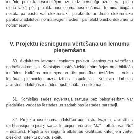
iestāde projekta iesniedzējam izsniedz personīgi uzreiz vai piecu
dienu laikā pēc projekta iesnieguma iesniegšanas termiņa beigām
nosūta pa pastu vai elektroniski, parakstītu ar drošu elektronisko
parakstu atbilstoši normatīvajiem aktiem par elektronisko dokumentu
noformēšanu.
V. Projektu iesniegumu vērtēšana un lēmumu
pieņemšana
30. Aktivitātes ietvaros iesniegto projektu iesniegumu vērtēšanu
nodrošina komisija. Komisijas sastāvā iekļauj pārstāvjus no atbildīgās
iestādes, Kultūras ministrijas un tās padotības iestādes – Valsts
kultūras pieminekļu aizsardzības inspekcijas. Komisija darbojas
atbilstoši atbildīgās iestādes apstiprinātam nolikumam.
31. Komisijas sēdēs novērotāja statusā bez balsstiesībām var
piedalīties vadošās iestādes un sadarbības iestādes pārstāvji.
32. Projekta iesnieguma atbilstību administratīvajiem, atbilstības
un finansējuma piešķiršanas kritērijiem vērtē ar "Jā" – atbilst vai "Nē"
– neatbilst. Projekta iesnieguma atbilstību kvalitātes kritērijiem vērtē,
piešķirot noteiktu punktu skaitu.