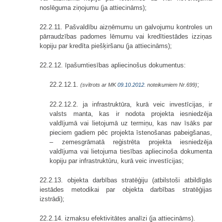
noslēguma ziņojumu (ja attiecināms);
22.2.11. Pašvaldību aizņēmumu un galvojumu kontroles un
pārraudzības padomes lēmumu vai kredītiestādes izziņas
kopiju par kredīta piešķiršanu (ja attiecināms);
22.2.12. īpašumtiesības apliecinošus dokumentus:
22.2.12.1.
;
(svītrots ar MK
09.10.2012.
noteikumiem Nr.699)
22.2.12.2. ja infrastruktūra, kurā veic investīcijas, ir
valsts manta, kas ir nodota projekta iesniedzēja
valdījumā vai lietojumā uz termiņu, kas nav īsāks par
pieciem gadiem pēc projekta īstenošanas pabeigšanas,
– zemesgrāmatā reģistrēta projekta iesniedzēja
valdījuma vai lietojuma tiesības apliecinoša dokumenta
kopiju par infrastruktūru, kurā veic investīcijas;
22.2.13. objekta darbības stratēģiju (atbilstoši atbildīgās
iestādes metodikai par objekta darbības stratēģijas
izstrādi);
22.2.14. izmaksu efektivitātes analīzi (ja attiecināms).