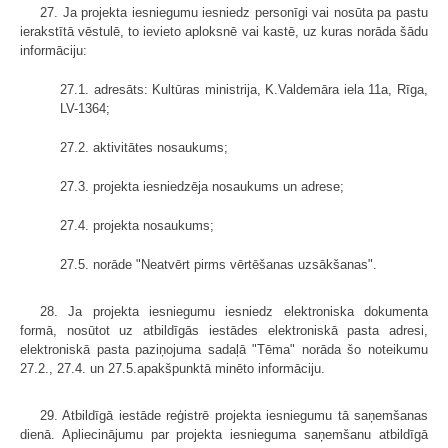
27. Ja projekta iesniegumu iesniedz personīgi vai nosūta pa pastu
ierakstītā vēstulē, to ievieto aploksnē vai kastē, uz kuras norāda šādu
informāciju:
27.1. adresāts: Kultūras ministrija, K.Valdemāra iela 11a, Rīga,
LV-1364;
27.2. aktivitātes nosaukums;
27.3. projekta iesniedzēja nosaukums un adrese;
27.4. projekta nosaukums;
27.5. norāde "Neatvērt pirms vērtēšanas uzsākšanas".
28. Ja projekta iesniegumu iesniedz elektroniska dokumenta
formā, nosūtot uz atbildīgās iestādes elektroniskā pasta adresi,
elektroniskā pasta paziņojuma sadaļā "Tēma" norāda šo noteikumu
27.2., 27.4. un 27.5.apakšpunktā minēto informāciju.
29. Atbildīgā iestāde reģistrē projekta iesniegumu tā saņemšanas
dienā. Apliecinājumu par projekta iesnieguma saņemšanu atbildīgā