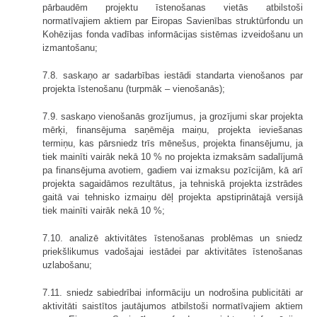
pārbaudēm projektu īstenošanas vietās atbilstoši
normatīvajiem aktiem par Eiropas Savienības struktūrfondu un
Kohēzijas fonda vadības informācijas sistēmas izveidošanu un
izmantošanu;
7.8. saskaņo ar sadarbības iestādi standarta vienošanos par
projekta īstenošanu (turpmāk – vienošanās);
7.9. saskaņo vienošanās grozījumus, ja grozījumi skar projekta
mērķi, finansējuma saņēmēja maiņu, projekta ieviešanas
termiņu, kas pārsniedz trīs mēnešus, projekta finansējumu, ja
tiek mainīti vairāk nekā 10 % no projekta izmaksām sadalījumā
pa finansējuma avotiem, gadiem vai izmaksu pozīcijām, kā arī
projekta sagaidāmos rezultātus, ja tehniskā projekta izstrādes
gaitā vai tehnisko izmaiņu dēļ projekta apstiprinātajā versijā
tiek mainīti vairāk nekā 10 %;
7.10. analizē aktivitātes īstenošanas problēmas un sniedz
priekšlikumus vadošajai iestādei par aktivitātes īstenošanas
uzlabošanu;
7.11. sniedz sabiedrībai informāciju un nodrošina publicitāti ar
aktivitāti saistītos jautājumos atbilstoši normatīvajiem aktiem