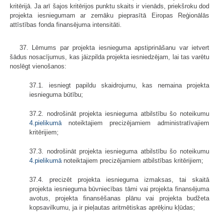
kritērijā. Ja arī šajos kritērijos punktu skaits ir vienāds, priekšroku dod
projekta iesniegumam ar zemāku pieprasītā Eiropas Reģionālās
attīstības fonda finansējuma intensitāti.
37. Lēmums par projekta iesnieguma apstiprināšanu var ietvert
šādus nosacījumus, kas jāizpilda projekta iesniedzējam, lai tas varētu
noslēgt vienošanos:
37.1. iesniegt papildu skaidrojumu, kas nemaina projekta
iesnieguma būtību;
37.2. nodrošināt projekta iesnieguma atbilstību šo noteikumu
4.pielikumā
noteiktajiem precizējamiem administratīvajiem
kritērijiem;
37.3. nodrošināt projekta iesnieguma atbilstību šo noteikumu
4.pielikumā
noteiktajiem precizējamiem atbilstības kritērijiem;
37.4. precizēt projekta iesnieguma izmaksas, tai skaitā
projekta iesnieguma būvniecības tāmi vai projekta finansējuma
avotus, projekta finansēšanas plānu vai projekta budžeta
kopsavilkumu, ja ir pieļautas aritmētiskas aprēķinu kļūdas;