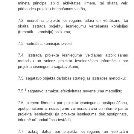
minētā principa izpildi aktivitātes līmenī, tai skaitā veic
pārbaudes projektu īstenošanas vietās;
7.2. nodrošina projektu iesniegumu atlasi un vērtēšanu, tai
skaitā izstrādā projektu iesniegumu vērtēšanas komisijas
(turpmāk – komisija) nolikumu;
7.3. nodrošina komisijas izveidi;
7.4. izstrādā projekta iesnieguma veidlapas aizpildīšanas
metodiku un sniedz projekta iesniedzējam informāciju par
projekta iesnieguma sagatavošanu;
7.5. sagatavo objekta darbības stratēģijas izstrādes metodiku;
1
7.5.
sagatavo izmaksu efektivitātes novērtējuma metodiku;
7.6. pieņem lēmumu par projekta iesnieguma apstiprināšanu,
apstiprināšanu ar nosacījumu vai noraidīšanu un informē par to
projekta iesniedzēju (ja projekta iesniegums tiek apstiprināts,
informē arī sadarbības iestādi);
7.7. uzkrāj datus par projekta iesniegumu un veiktajām