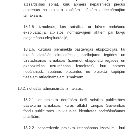
aizsardzības zonā), kuru apmērs nepārsniedz piecus
procentus no projekta kopējām tiešajām attiecināmajām
izmaksām;
18.1.5. izmaksas, kas saistītas ar būves nodošanu
ekspluatācijā, atbilstoši normatīvajiem aktiem par būvju
pieņemšanu ekspluatācijā;
18.1.6. kultūras pieminekļa pastāvīgās ekspozīcijas, tai
skaitā digitālās ekspozīcijas, aprīkojuma iegādes un
uzstādīšanas izmaksas (izņemot eksponātu iegādes un
ekspozīcijas uzturēšanas izmaksas), kuru apmērs
nepārsniedz septiņus procentus no projekta kopējām
tiešajām attiecināmajām izmaksām;
18.2. netiešās attiecināmās izmaksas:
18.2.1. ar projekta darbībām tieši saistīto publicitātes
pasākumu izmaksas, kuras atbilst Eiropas Savienības
fondu publicitātes un vizuālās identitātes nodrošināšanas
prasībām;
18.2.2. neparedzētie projekta īstenošanas izdevumi, kuri