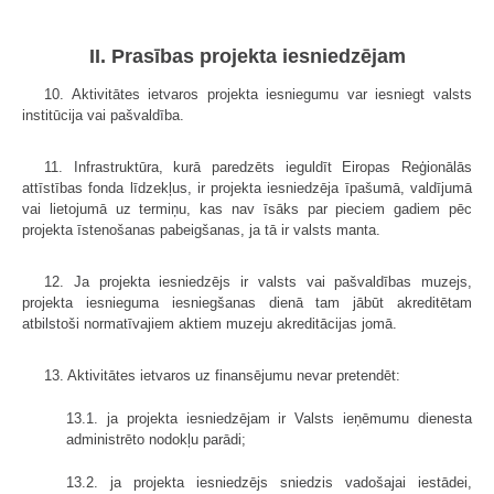
II. Prasības projekta iesniedzējam
10. Aktivitātes ietvaros projekta iesniegumu var iesniegt valsts
institūcija vai pašvaldība.
11. Infrastruktūra, kurā paredzēts ieguldīt Eiropas Reģionālās
attīstības fonda līdzekļus, ir projekta iesniedzēja īpašumā, valdījumā
vai lietojumā uz termiņu, kas nav īsāks par pieciem gadiem pēc
projekta īstenošanas pabeigšanas, ja tā ir valsts manta.
12. Ja projekta iesniedzējs ir valsts vai pašvaldības muzejs,
projekta iesnieguma iesniegšanas dienā tam jābūt akreditētam
atbilstoši normatīvajiem aktiem muzeju akreditācijas jomā.
13. Aktivitātes ietvaros uz finansējumu nevar pretendēt:
13.1. ja projekta iesniedzējam ir Valsts ieņēmumu dienesta
administrēto nodokļu parādi;
13.2. ja projekta iesniedzējs sniedzis vadošajai iestādei,