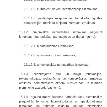
18.1.1.5. kultūrvēsturiskās inventarizācijas izmaksas;
18.1.1.6. pastāvīgās ekspozīcijas, tai skaitā digitālās
ekspozīcijas, tehniskā projekta izstrādes izmaksas;
18.1.2. būvprojekta uzraudzības izmaksas (izņemot
izmaksas, kas radušās, pamatojoties uz darba līgumu):
18.1.2.1. būvuzraudzības izmaksas;
18.1.2.2. autoruzraudzības izmaksas;
18.1.2.3. arheoloģiskās uzraudzības izmaksas;
18.1.3. nedzīvojamo ēku un būvju renovācijas,
rekonstrukcijas, restaurācijas un konservācijas izmaksas
atbilstoši normatīvajiem aktiem būvniecības un kultūras
pieminekļu aizsardzības jomā;
18.1.4. atjaunojamam kultūras (arhitektūras) piemineklim
piegulošās teritorijas labiekārtošanas un apzaļumošanas
izmaksas (ja teritorija iekļauta kultūras pieminekļa