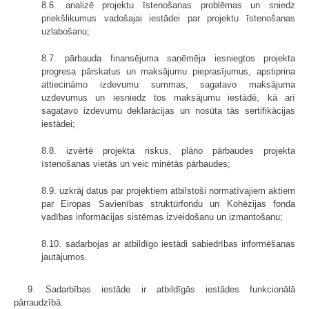
8.6. analizē projektu īstenošanas problēmas un sniedz
priekšlikumus vadošajai iestādei par projektu īstenošanas
uzlabošanu;
8.7. pārbauda finansējuma saņēmēja iesniegtos projekta
progresa pārskatus un maksājumu pieprasījumus, apstiprina
attiecināmo izdevumu summas, sagatavo maksājuma
uzdevumus un iesniedz tos maksājumu iestādē, kā arī
sagatavo izdevumu deklarācijas un nosūta tās sertifikācijas
iestādei;
8.8. izvērtē projekta riskus, plāno pārbaudes projekta
īstenošanas vietās un veic minētās pārbaudes;
8.9. uzkrāj datus par projektiem atbilstoši normatīvajiem aktiem
par Eiropas Savienības struktūrfondu un Kohēzijas fonda
vadības informācijas sistēmas izveidošanu un izmantošanu;
8.10. sadarbojas ar atbildīgo iestādi sabiedrības informēšanas
jautājumos.
9. Sadarbības iestāde ir atbildīgās iestādes funkcionālā
pārraudzībā.