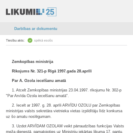
Darbības ar dokumentu
Tiesību akts:
spēkā esošs
Zemkopības ministrija
Rīkojums Nr. 321-p Rīgā 1997.gada 28.aprīlī
Par A. Ozola iecelšanu amatā
1. Atcelt Zemkopības ministrijas 23.04.1997. rīkojumu Nr. 302-p
"Par Arvīda Ozola iecelšanu amatā".
2. Iecelt ar 1997. g. 28. aprīli ARVĪDU OZOLU par Zemkopības
ministrijas valsts sekretāra vietnieka vietas izpildītāju līdz konkursa
uz šo amatu noslēgumam.
3. Uzdot ARVĪDAM OZOLAM veikt pārraudzības funkcijas Valsts
meža dienestā, pamatojoties uz Ministriju iekārtas likuma 17. pantu,