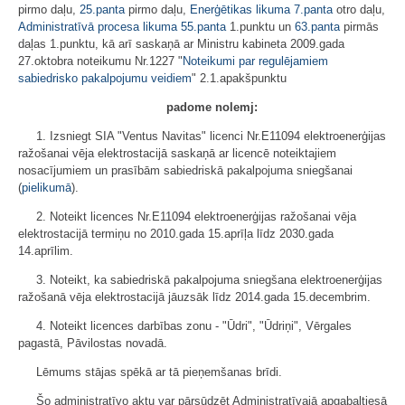
pirmo daļu,
25.panta
pirmo daļu,
Enerģētikas likuma
7.panta
otro daļu,
Administratīvā procesa likuma
55.panta
1.punktu un
63.panta
pirmās
daļas 1.punktu, kā arī saskaņā ar Ministru kabineta 2009.gada
27.oktobra noteikumu Nr.1227 "
Noteikumi par regulējamiem
sabiedrisko pakalpojumu veidiem
" 2.1.apakšpunktu
padome nolemj:
1. Izsniegt SIA "Ventus Navitas" licenci Nr.E11094 elektroenerģijas
ražošanai vēja elektrostacijā saskaņā ar licencē noteiktajiem
nosacījumiem un prasībām sabiedriskā pakalpojuma sniegšanai
(
pielikumā
).
2. Noteikt licences Nr.E11094 elektroenerģijas ražošanai vēja
elektrostacijā termiņu no 2010.gada 15.aprīļa līdz 2030.gada
14.aprīlim.
3. Noteikt, ka sabiedriskā pakalpojuma sniegšana elektroenerģijas
ražošanā vēja elektrostacijā jāuzsāk līdz 2014.gada 15.decembrim.
4. Noteikt licences darbības zonu - "Ūdri", "Ūdriņi", Vērgales
pagastā, Pāvilostas novadā.
Lēmums stājas spēkā ar tā pieņemšanas brīdi.
Šo administratīvo aktu var pārsūdzēt Administratīvajā apgabaltiesā