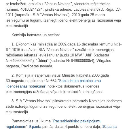
ar ierobežotu atbildību "Ventus Navitas", vienotais reģistrācijas
numurs: 40103244274, juridiskā adrese: Lāčplēša iela 87D, Rīga, LV-
1011 (turpmāk - SIA "Ventus Navitas"), 2010.gada 25.marta
iesniegumu ar lūgumu izsniegt licenci elektroenerģijas ražošanai vēja
elektrostacijā.
Komisija konstatē un secina:
1. Ekonomikas ministrija ar 2009.gada 16.decembra lēmumu Nr.1-
6.1-1016 ir atļāvusi SIA "Ventus Navitas" uzsākt elektroenerģijas
ražošanas iekārtas ieviešanu ar jaudu 10 MW "Ūdri" (kadastra
Nr.64960080084), "Ūdriņi" (kadastra Nr.64960080054), Vērgales
pagastā, Pāvilostas novadā.
2. Komisija ir saņēmusi visus Ministru kabineta 2005.gada
30.augusta noteikumos Nr.664 "
Sabiedrisko pakalpojumu
licencēšanas noteikumi
" noteiktos dokumentus licences
elektroenerģijas ražošanai vēja elektrostacijā izsniegšanai.
3. SIA "Ventus Navitas" pilnvarotais pārstāvis Komisijas padomes
sēdē uzturēja lūgumu izsniegt licenci elektroenerģijas ražošanai vēja
elektrostacijā.
Pamatojoties uz likuma "
Par sabiedrisko pakalpojumu
regulatoriem
"
9.panta
pirmās daļas 4.punktu un otro daļu,
10.panta