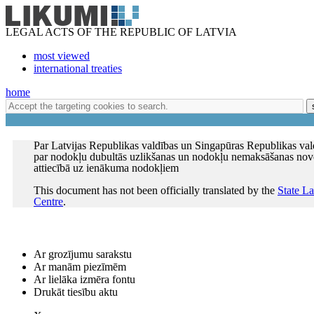
LEGAL ACTS OF THE REPUBLIC OF LATVIA
most viewed
international treaties
home
Par Latvijas Republikas valdības un Singapūras Republikas va
par nodokļu dubultās uzlikšanas un nodokļu nemaksāšanas nov
attiecībā uz ienākuma nodokļiem
This document has not been officially translated by the
State L
Centre
.
Ar grozījumu sarakstu
Ar manām piezīmēm
Ar lielāka izmēra fontu
Drukāt tiesību aktu