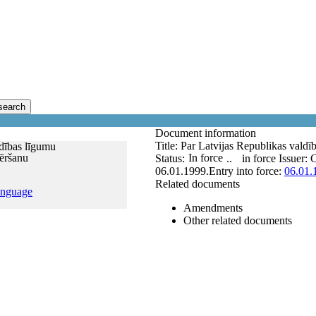
search
Document information
Title:
Par Latvijas Republikas valdī
ldības līgumu
ēršanu
In force
Status:
..
in force
Issuer:
C
06.01.1999.
Entry into force:
06.01.
Related documents
anguage
Amendments
Other related documents