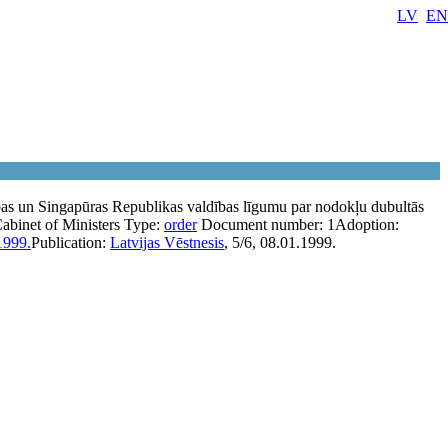
LV
EN
bas un Singapūras Republikas valdības līgumu par nodokļu dubultās
abinet of Ministers
Type:
order
Document number:
1
Adoption:
1999.
Publication:
Latvijas Vēstnesis
, 5/6, 08.01.1999.