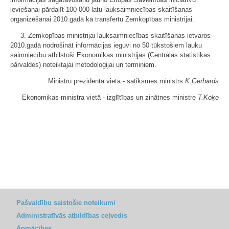
ieviešanai pārdalīt 100 000 latu lauksaimniecības skaitīšanas
organizēšanai 2010.gadā kā transfertu Zemkopības ministrijai.
3. Zemkopības ministrijai lauksaimniecības skaitīšanas ietvaros
2010.gadā nodrošināt informācijas ieguvi no 50 tūkstošiem lauku
saimniecību atbilstoši Ekonomikas ministrijas (Centrālās statistikas
pārvaldes) noteiktajai metodoloģijai un termiņiem.
Ministru prezidenta vietā - satiksmes ministrs
K.Gerhards
Ekonomikas ministra vietā - izglītības un zinātnes ministre
T.Koķe
Pašvaldību saistošie noteikumi
Administratīvās atbildības ceļvedis
Apmācības