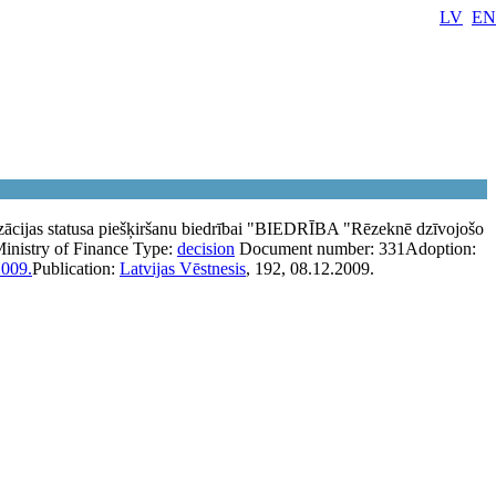
LV
EN
izācijas statusa piešķiršanu biedrībai "BIEDRĪBA "Rēzeknē dzīvojošo
inistry of Finance
Type:
decision
Document number:
331
Adoption:
2009.
Publication:
Latvijas Vēstnesis
, 192, 08.12.2009.