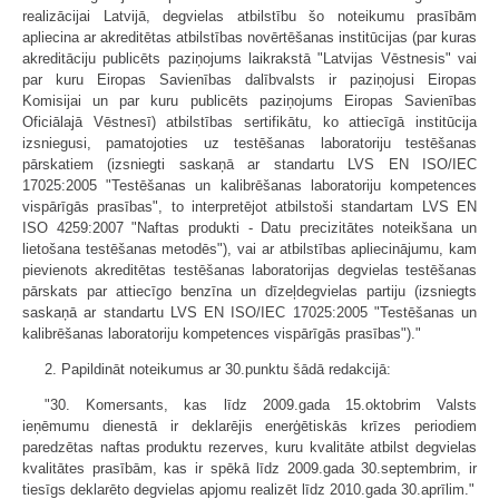
realizācijai Latvijā, degvielas atbilstību šo noteikumu prasībām
apliecina ar akreditētas atbilstības novērtēšanas institūcijas (par kuras
akreditāciju publicēts paziņojums laikrakstā "Latvijas Vēstnesis" vai
par kuru Eiropas Savienības dalībvalsts ir paziņojusi Eiropas
Komisijai un par kuru publicēts paziņojums Eiropas Savienības
Oficiālajā Vēstnesī) atbilstības sertifikātu, ko attiecīgā institūcija
izsniegusi, pamatojoties uz testēšanas laboratoriju testēšanas
pārskatiem (izsniegti saskaņā ar standartu LVS EN ISO/IEC
17025:2005 "Testēšanas un kalibrēšanas laboratoriju kompetences
vispārīgās prasības", to interpretējot atbilstoši standartam LVS EN
ISO 4259:2007 "Naftas produkti - Datu precizitātes noteikšana un
lietošana testēšanas metodēs"), vai ar atbilstības apliecinājumu, kam
pievienots akreditētas testēšanas laboratorijas degvielas testēšanas
pārskats par attiecīgo benzīna un dīzeļdegvielas partiju (izsniegts
saskaņā ar standartu LVS EN ISO/IEC 17025:2005 "Testēšanas un
kalibrēšanas laboratoriju kompetences vispārīgās prasības")."
2. Papildināt noteikumus ar 30.punktu šādā redakcijā:
"30. Komersants, kas līdz 2009.gada 15.oktobrim Valsts
ieņēmumu dienestā ir deklarējis enerģētiskās krīzes periodiem
paredzētas naftas produktu rezerves, kuru kvalitāte atbilst degvielas
kvalitātes prasībām, kas ir spēkā līdz 2009.gada 30.septembrim, ir
tiesīgs deklarēto degvielas apjomu realizēt līdz 2010.gada 30.aprīlim."