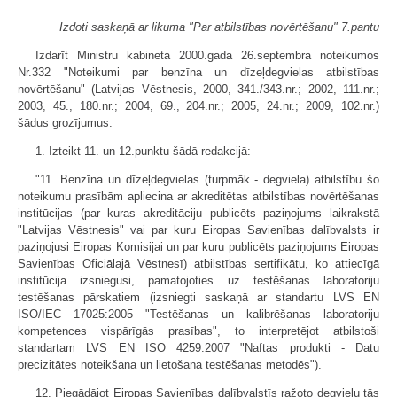
Izdoti saskaņā ar likuma "Par atbilstības novērtēšanu" 7.pantu
Izdarīt Ministru kabineta 2000.gada 26.septembra noteikumos
Nr.332 "Noteikumi par benzīna un dīzeļdegvielas atbilstības
novērtēšanu" (Latvijas Vēstnesis, 2000, 341./343.nr.; 2002, 111.nr.;
2003, 45., 180.nr.; 2004, 69., 204.nr.; 2005, 24.nr.; 2009, 102.nr.)
šādus grozījumus:
1. Izteikt 11. un 12.punktu šādā redakcijā:
"11. Benzīna un dīzeļdegvielas (turpmāk - degviela) atbilstību šo
noteikumu prasībām apliecina ar akreditētas atbilstības novērtēšanas
institūcijas (par kuras akreditāciju publicēts paziņojums laikrakstā
"Latvijas Vēstnesis" vai par kuru Eiropas Savienības dalībvalsts ir
paziņojusi Eiropas Komisijai un par kuru publicēts paziņojums Eiropas
Savienības Oficiālajā Vēstnesī) atbilstības sertifikātu, ko attiecīgā
institūcija izsniegusi, pamatojoties uz testēšanas laboratoriju
testēšanas pārskatiem (izsniegti saskaņā ar standartu LVS EN
ISO/IEC 17025:2005 "Testēšanas un kalibrēšanas laboratoriju
kompetences vispārīgās prasības", to interpretējot atbilstoši
standartam LVS EN ISO 4259:2007 "Naftas produkti - Datu
precizitātes noteikšana un lietošana testēšanas metodēs").
12. Piegādājot Eiropas Savienības dalībvalstīs ražoto degvielu tās