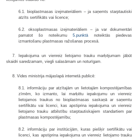
6.1. bioplastmasas izejmateriāliem – ja saņemts starptautiski
atzīts sertifikāts vai licence;
6.2. oksoplastmasas izejmateriāliem – ja var dokumentāri
pamatot šo noteikumu
5.punktā
noteiktās piedevas
izmantošanu plastmasas ražošanas procesā.
7. Iepakojuma un vienreiz lietojamo trauku marķējumam jābūt
skaidri saredzamam, viegli salasāmam un noturīgam.
8. Vides ministrija mājaslapā internetā publicē:
8.1. informāciju par atzītajām un lietotajām kompostējamības
zīmēm, ko izmanto, lai marķētu iepakojumu un vienreiz
lietojamos traukus no bioplastmasas saskaņā ar saņemtu
sertifikātu vai licenci, kas apstiprina iepakojuma un vienreiz
lietojamo trauku atbilstību starptautiskajiem standartiem par
plastmasas kompostējamību;
8.2. informāciju par institūcijām, kuras piešķir sertifikātu vai
licenci, kas apstiprina iepakojuma un vienreiz lietojamo trauku