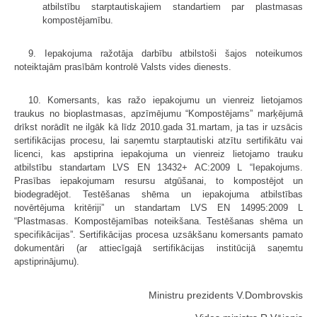
atbilstību starptautiskajiem standartiem par plastmasas
kompostējamību.
9. Iepakojuma ražotāja darbību atbilstoši šajos noteikumos
noteiktajām prasībām kontrolē Valsts vides dienests.
10. Komersants, kas ražo iepakojumu un vienreiz lietojamos
traukus no bioplastmasas, apzīmējumu “Kompostējams” marķējumā
drīkst norādīt ne ilgāk kā līdz 2010.gada 31.martam, ja tas ir uzsācis
sertifikācijas procesu, lai saņemtu starptautiski atzītu sertifikātu vai
licenci, kas apstiprina iepakojuma un vienreiz lietojamo trauku
atbilstību standartam LVS EN 13432+ AC:2009 L “Iepakojums.
Prasības iepakojumam resursu atgūšanai, to kompostējot un
biodegradējot. Testēšanas shēma un iepakojuma atbilstības
novērtējuma kritēriji” un standartam LVS EN 14995:2009 L
“Plastmasas. Kompostējamības noteik­šana. Testēšanas shēma un
specifikācijas”. Sertifikācijas procesa uzsākšanu komersants pamato
dokumentāri (ar attiecīgajā sertifikācijas institūcijā saņemtu
apstiprinājumu).
Ministru prezidents V.Dombrovskis