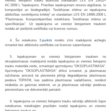
vienreiz lietojamo trauku atbilstību standartam LVS EN 13432+
AC:2009 L “Iepakojums. Prasības iepakojumam resursu atgūšanai, to
kompostējot un biodegradējot. Testēšanas shēma un iepakojuma
atbilstības novērtējuma kritēriji” un standartam LVS EN 14995:2009 L
“Plastmasas. Kompostējamības noteikšana. Testēšanas shēma un
specifikācijas”. Uz iepakojuma un vienreiz lietojamiem traukiem
norāda arī piešķirtā sertifikāta vai licences numuru.
4. Šo noteikumu
3.punktā
minēto zīmi marķējumā aizliegts
izmantot bez atbilstoša sertifikāta vai licences saņemšanas.
5. Iepakojumam un vienreiz lietojamiem traukiem no
oksoplastmasas marķējumā norāda iepakojuma un vienreiz lietojamo
trauku materiāla veidu, izmantojot apzīmējumu “OKSOPLASTMASA”.
Apzīmējumu “OKSOPLASTMASA” drīkst izmantot, ja plastmasas
ražošanas procesā tai pievienota pilnīgi degradējamas plastmasas
piedeva TDPATM, kas paātrina plastmasas sadalīšanos, nonākot
skābekļa un gaismas ietekmē, un ja plastmasas ražotājs piedevas
pievienošanu var dokumentāri pamatot.
6. Iepakojuma un vienreiz lietojamo trauku ražotājs atbilstoši šajos
noteikumos noteiktajām prasībām marķē iepakojumu un vienreiz
lietojamos traukus no: