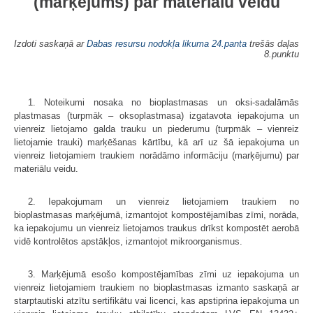
(marķējums) par materiālu veidu
Izdoti saskaņā ar
Dabas resursu nodokļa likuma
24.panta
trešās daļas
8.punktu
1. Noteikumi nosaka no bioplastmasas un oksi-sadalāmās
plastmasas (turpmāk – oksoplastmasa) izgatavota iepakojuma un
vienreiz lietojamo galda trauku un piederumu (turpmāk – vienreiz
lietojamie trauki) marķēšanas kārtību, kā arī uz šā iepakojuma un
vienreiz lietojamiem traukiem norādāmo informāciju (marķējumu) par
materiālu veidu.
2. Iepakojumam un vienreiz lietojamiem traukiem no
bioplastmasas marķējumā, izmantojot kompostējamības zīmi, norāda,
ka iepakojumu un vienreiz lietojamos traukus drīkst kompostēt aerobā
vidē kontrolētos apstākļos, izmantojot mikroorganismus.
3. Marķējumā esošo kompostējamības zīmi uz iepakojuma un
vienreiz lietojamiem traukiem no bioplastmasas izmanto saskaņā ar
starptautiski atzītu sertifikātu vai licenci, kas apstiprina iepakojuma un