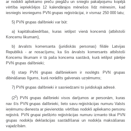
ar nodokli apliekamo preču piegāžu un sniegto pakalpojumu kopējā
vērtība iepriekšējos 12 kalendārajos mēnešos līdz mēnesim, kad
iesniegts iesniegums PVN grupas reģistrācijai, ir vismaz 250 000 latu;
5) PVN grupas dalībnieki var būt:
a) kapitālsabiedrības, kuras ietilpst vienā koncernā (atbilstoši
Koncernu likumam),
b) ārvalsts komersanta (juridiskās personas) filiāle Latvijas
Republikā - ar nosacījumu, ka šis ārvalsts komersants atbilstoši
Koncernu likumam ir tā paša koncerna sastāvā, kurā ietilpst pārējie
PVN grupas dalībnieki;
6) starp PVN grupas dalībniekiem ir noslēgts PVN grupas
dibināšanas līgums, kurā norādīts galvenais uzņēmums;
7) PVN grupas dalībnieki ir sasniedzami to juridiskajā adresē.
2
(2
) PVN grupas dalībnieki visos darījumos ar personām, kuras
nav šīs PVN grupas dalībnieki, lieto savu reģistrācijas numuru Valsts
ieņēmumu dienesta ar pievienotās vērtības nodokli apliekamo personu
reģistrā. PVN grupai piešķirto reģistrācijas numuru izmanto tikai PVN
grupas nodokļa deklarācijas sastādīšanai un nodokļa maksāšanas
vajadzībām.