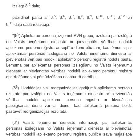
2
izslēgt 8.
daļu;
5
6
7
8
9
10
11
12
papildināt pantu ar 8.
, 8.
, 8.
, 8.
, 8.
, 8.
, 8.
, 8.
un
13
8.
daļu šādā redakcijā:
5
"(8
) Apliekamo personu, izņemot PVN grupu, uzskata par izslēgtu
no Valsts ieņēmumu dienesta ar pievienotās vērtības nodokli
apliekamo personu reģistra ar septīto dienu pēc tam, kad lēmums par
apliekamās personas izslēgšanu no Valsts ieņēmumu dienesta ar
pievienotās vērtības nodokli apliekamo personu reģistra nodots pastā.
Lēmuma par apliekamās personas izslēgšanu no Valsts ieņēmumu
dienesta ar pievienotās vērtības nodokli apliekamo personu reģistra
apstrīdēšana vai pārsūdzēšana neaptur tā darbību.
6
(8
) Likvidācijas vai reorganizācijas gadījumā apliekamo personu
uzskata par izslēgtu no Valsts ieņēmumu dienesta ar pievienotās
vērtības nodokli apliekamo personu reģistra ar likvidācijas
pabeigšanas dienu vai ar dienu, kad apliekamā persona beidz
pastāvēt reorganizācijas rezultātā.
7
(8
) Valsts ieņēmumu dienests informāciju par apliekamās
personas izslēgšanu no Valsts ieņēmumu dienesta ar pievienotās
vērtības nodokli apliekamo personu reģistra publicē savā mājaslapā