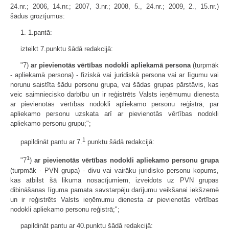
24.nr.; 2006, 14.nr.; 2007, 3.nr.; 2008, 5., 24.nr.; 2009, 2., 15.nr.)
šādus grozījumus:
1. 1.pantā:
izteikt 7.punktu šādā redakcijā:
"7)
ar pievienotās vērtības nodokli apliekamā persona
(turpmāk
- apliekamā persona) - fiziskā vai juridiskā persona vai ar līgumu vai
norunu saistīta šādu personu grupa, vai šādas grupas pārstāvis, kas
veic saimniecisko darbību un ir reģistrēts Valsts ieņēmumu dienesta
ar pievienotās vērtības nodokli apliekamo personu reģistrā; par
apliekamo personu uzskata arī ar pievienotās vērtības nodokli
apliekamo personu grupu;";
1
papildināt pantu ar 7.
punktu šādā redakcijā:
1
"7
)
ar pievienotās vērtības nodokli apliekamo personu grupa
(turpmāk - PVN grupa) - divu vai vairāku juridisko personu kopums,
kas atbilst šā likuma nosacījumiem, izveidots uz PVN grupas
dibināšanas līguma pamata savstarpēju darījumu veikšanai iekšzemē
un ir reģistrēts Valsts ieņēmumu dienesta ar pievienotās vērtības
nodokli apliekamo personu reģistrā;";
papildināt pantu ar 40.punktu šādā redakcijā: