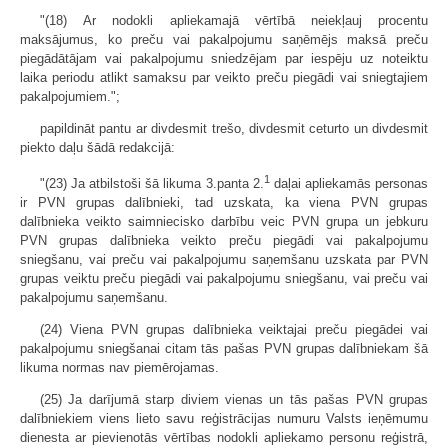
"(18) Ar nodokli apliekamajā vērtībā neiekļauj procentu
maksājumus, ko preču vai pakalpojumu saņēmējs maksā preču
piegādātājam vai pakalpojumu sniedzējam par iespēju uz noteiktu
laika periodu atlikt samaksu par veikto preču piegādi vai sniegtajiem
pakalpojumiem.";
papildināt pantu ar divdesmit trešo, divdesmit ceturto un divdesmit
piekto daļu šādā redakcijā:
1
"(23) Ja atbilstoši šā likuma 3.panta 2.
daļai apliekamās personas
ir PVN grupas dalībnieki, tad uzskata, ka viena PVN grupas
dalībnieka veikto saimniecisko darbību veic PVN grupa un jebkuru
PVN grupas dalībnieka veikto preču piegādi vai pakalpojumu
sniegšanu, vai preču vai pakalpojumu saņemšanu uzskata par PVN
grupas veiktu preču piegādi vai pakalpojumu sniegšanu, vai preču vai
pakalpojumu saņemšanu.
(24) Viena PVN grupas dalībnieka veiktajai preču piegādei vai
pakalpojumu sniegšanai citam tās pašas PVN grupas dalībniekam šā
likuma normas nav piemērojamas.
(25) Ja darījumā starp diviem vienas un tās pašas PVN grupas
dalībniekiem viens lieto savu reģistrācijas numuru Valsts ieņēmumu
dienesta ar pievienotās vērtības nodokli apliekamo personu reģistrā,