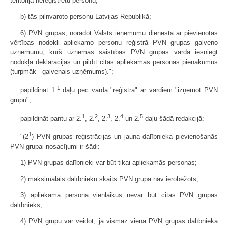
teritorijā nereģistrētu personu,
b) tās pilnvaroto personu Latvijas Republikā;
6) PVN grupas, norādot Valsts ieņēmumu dienesta ar pievienotās
vērtības nodokli apliekamo personu reģistrā PVN grupas galveno
uzņēmumu, kurš uzņemas saistības PVN grupas vārdā iesniegt
nodokļa deklarācijas un pildīt citas apliekamās personas pienākumus
(turpmāk - galvenais uzņēmums).";
1
papildināt 1.
daļu pēc vārda "reģistrā" ar vārdiem "izņemot PVN
grupu";
1
2
3
4
5
papildināt pantu ar 2.
, 2.
, 2.
, 2.
un 2.
daļu šādā redakcijā:
1
"(2
) PVN grupas reģistrācijas un jauna dalībnieka pievienošanās
PVN grupai nosacījumi ir šādi:
1) PVN grupas dalībnieki var būt tikai apliekamās personas;
2) maksimālais dalībnieku skaits PVN grupā nav ierobežots;
3) apliekamā persona vienlaikus nevar būt citas PVN grupas
dalībnieks;
4) PVN grupu var veidot, ja vismaz viena PVN grupas dalībnieka