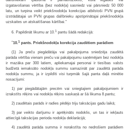
izgatavošanas vērtība (bez nodokļa) sasniedz vai pārsniedz 50 000
latu, un turpina veikt priekšnodokļa korekcijas atbilstoši PVN grupā
izstrādātajai un PVN grupas dalībnieku apstiprinātajai priekšnodokļa
uzskaites un atskaitīšanas kārtībai."
1
6. Papildināt likumu ar 10.
pantu šādā redakcijā:
1
"
10.
pants. Priekšnodokļa korekcija zaudētiem parādiem
(1) Ja preču piegādātāja vai pakalpojuma sniedzēja zaudētā
parāda vērtība vienam preču vai pakalpojumu saņēmējam bez nodokļa
ir mazāka par 300 latiem, apliekamajai personai ir tiesības valsts
budžetā iemaksāto nodokļa summu samazināt par zaudētā parāda
nodokļa summu, ja ir izpildīti visi turpmāk šajā panta daļā minētie
nosacījumi:
1) par piegādātajām precēm vai sniegtajiem pakalpojumiem ir
izrakstīts rēķins vai nodokļa rēķins saskaņā ar šā likuma 8.pantu;
2) zaudētais parāds ir radies pēdējo triju taksācijas gadu laikā;
3) par veikto darījumu ir aprēķināts nodoklis, un tas ir iekļauts
attiecīgā taksācijas perioda nodokļa deklarācijā;
4) zaudētā parāda summa ir norakstīta no nedrošiem parādiem