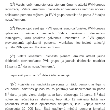
3
(2
) Valsts ieņēmumu dienests pieņem lēmumu atteikt PVN grupas
reģistrāciju Valsts ieņēmumu dienesta ar pievienotās vērtības nodokli
1
apliekamo personu reģistrā, ja PVN grupa neatbilst šā panta 2.
daļas
nosacījumiem.
4
(2
) Pievienojot esošajai PVN grupai jaunu dalībnieku, PVN grupas
galvenais uzņēmums iesniedz Valsts ieņēmumu dienestam
iesniegumu, kuru paraksta galvenais uzņēmums un PVN grupai
pievienojamā apliekamā persona, vienlaikus iesniedzot attiecīgi
grozītu PVN grupas dibināšanas līgumu.
5
(2
) Valsts ieņēmumu dienests pieņem lēmumu atteikt jauna
dalībnieka pievienošanos PVN grupai, ja jaunais dalībnieks neatbilst
1
šā panta 2.
daļas nosacījumiem.";
6
papildināt pantu ar 5.
daļu šādā redakcijā:
6
"(5
) Fiziskās vai juridiskās personas un šādu personu ar līgumu
vai norunu saistītas grupas vai to pārstāvji var nepiemērot šā panta
4
3
5.
daļu, ja pēc viena darījuma, ar kuru pārsniegts šā panta 5.
daļā
noteiktais reģistrācijas slieksnis, turpmāko 12 mēnešu laikā nav
paredzēts veikt citus apliekamus darījumus, kuru kopējā vērtība
pārsniegtu 10 000 latu. Šajā gadījumā minētā persona iemaksā