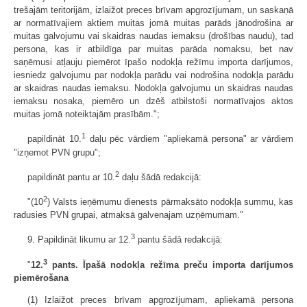
trešajām teritorijām, izlaižot preces brīvam apgrozījumam, un saskaņā
ar normatīvajiem aktiem muitas jomā muitas parāds jānodrošina ar
muitas galvojumu vai skaidras naudas iemaksu (drošības naudu), tad
persona, kas ir atbildīga par muitas parāda nomaksu, bet nav
saņēmusi atļauju piemērot īpašo nodokļa režīmu importa darījumos,
iesniedz galvojumu par nodokļa parādu vai nodrošina nodokļa parādu
ar skaidras naudas iemaksu. Nodokļa galvojumu un skaidras naudas
iemaksu nosaka, piemēro un dzēš atbilstoši normatīvajos aktos
muitas jomā noteiktajām prasībām.";
1
papildināt 10.
daļu pēc vārdiem "apliekamā persona" ar vārdiem
"izņemot PVN grupu";
2
papildināt pantu ar 10.
daļu šādā redakcijā:
2
"(10
) Valsts ieņēmumu dienests pārmaksāto nodokļa summu, kas
radusies PVN grupai, atmaksā galvenajam uzņēmumam."
3
9. Papildināt likumu ar 12.
pantu šādā redakcijā:
3
"
12.
pants. Īpašā nodokļa režīma preču importa darījumos
piemērošana
(1) Izlaižot preces brīvam apgrozījumam, apliekamā persona