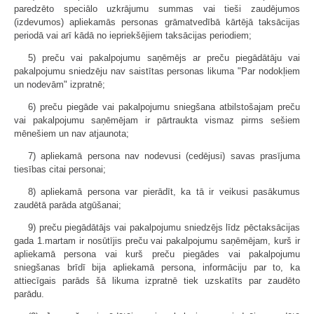
paredzēto speciālo uzkrājumu summas vai tieši zaudējumos
(izdevumos) apliekamās personas grāmatvedībā kārtējā taksācijas
periodā vai arī kādā no iepriekšējiem taksācijas periodiem;
5) preču vai pakalpojumu saņēmējs ar preču piegādātāju vai
pakalpojumu sniedzēju nav saistītas personas likuma "Par nodokļiem
un nodevām" izpratnē;
6) preču piegāde vai pakalpojumu sniegšana atbilstošajam preču
vai pakalpojumu saņēmējam ir pārtraukta vismaz pirms sešiem
mēnešiem un nav atjaunota;
7) apliekamā persona nav nodevusi (cedējusi) savas prasījuma
tiesības citai personai;
8) apliekamā persona var pierādīt, ka tā ir veikusi pasākumus
zaudētā parāda atgūšanai;
9) preču piegādātājs vai pakalpojumu sniedzējs līdz pēctaksācijas
gada 1.martam ir nosūtījis preču vai pakalpojumu saņēmējam, kurš ir
apliekamā persona vai kurš preču piegādes vai pakalpojumu
sniegšanas brīdī bija apliekamā persona, informāciju par to, ka
attiecīgais parāds šā likuma izpratnē tiek uzskatīts par zaudēto
parādu.