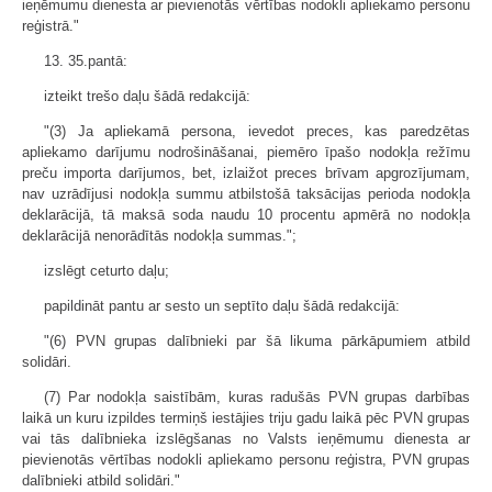
ieņēmumu dienesta ar pievienotās vērtības nodokli apliekamo personu
reģistrā."
13. 35.pantā:
izteikt trešo daļu šādā redakcijā:
"(3) Ja apliekamā persona, ievedot preces, kas paredzētas
apliekamo darījumu nodrošināšanai, piemēro īpašo nodokļa režīmu
preču importa darījumos, bet, izlaižot preces brīvam apgrozījumam,
nav uzrādījusi nodokļa summu atbilstošā taksācijas perioda nodokļa
deklarācijā, tā maksā soda naudu 10 procentu apmērā no nodokļa
deklarācijā nenorādītās nodokļa summas.";
izslēgt ceturto daļu;
papildināt pantu ar sesto un septīto daļu šādā redakcijā:
"(6) PVN grupas dalībnieki par šā likuma pārkāpumiem atbild
solidāri.
(7) Par nodokļa saistībām, kuras radušās PVN grupas darbības
laikā un kuru izpildes termiņš iestājies triju gadu laikā pēc PVN grupas
vai tās dalībnieka izslēgšanas no Valsts ieņēmumu dienesta ar
pievienotās vērtības nodokli apliekamo personu reģistra, PVN grupas
dalībnieki atbild solidāri."