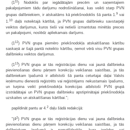
11
(1
) Nodoklis par iegādātajām precēm un saņemtajiem
pakalpojumiem tādu darījumu nodrošināšanai, kas veikti starp PVN
9
grupas dalībniekiem, ir atskaitāms kā priekšnodoklis šā panta 1.
vai
10
1.
daļā noteiktajā kārtībā, ja PVN grupas dalībnieku savstarpēji
veiktos darījumus, kuros tieši vai netieši izmantotas minētās preces
un pakalpojumi, noslēdz apliekamais darījums.
12
(1
) PVN grupa piemēro priekšnodokļa atskaitīšanas kārtību
saskaņā ar šajā pantā noteikto kārtību, ņemot vērā visu PVN grupas
dalībnieku veiktos darījumus.
13
(1
) PVN grupa ar tās reģistrācijas dienu vai jaunā dalībnieka
pievienošanas dienu pārņem korekciju veikšanas saistības, ja tās
dalībniekam īpašumā ir atbilstoši šā panta ceturtajai daļai Valsts
ieņēmumu dienestā reģistrēts vai reģistrējams nekustamais īpašums,
un turpina veikt priekšnodokļa korekcijas atbilstoši PVN grupā
izstrādātajai un PVN grupas dalībnieku apstiprinātajai priekšnodokļa
uzskaites un atskaitīšanas kārtībai.";
2
papildināt pantu ar 4.
daļu šādā redakcijā:
2
"(4
) PVN grupa ar tās reģistrācijas dienu vai jauna dalībnieka
pievienošanas dienu pārņem korekciju veikšanas saistības, ja tās
dalībniekam īpašumā ir pamatlīdzeklis, kura iegādes vai