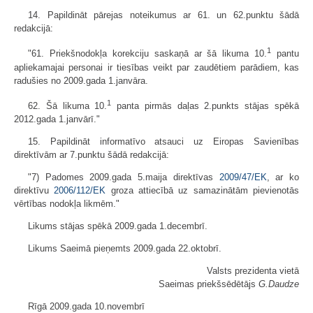
14. Papildināt pārejas noteikumus ar 61. un 62.punktu šādā
redakcijā:
1
"61. Priekšnodokļa korekciju saskaņā ar šā likuma 10.
pantu
apliekamajai personai ir tiesības veikt par zaudētiem parādiem, kas
radušies no 2009.gada 1.janvāra.
1
62. Šā likuma 10.
panta pirmās daļas 2.punkts stājas spēkā
2012.gada 1.janvārī."
15. Papildināt informatīvo atsauci uz Eiropas Savienības
direktīvām ar 7.punktu šādā redakcijā:
"7) Padomes 2009.gada 5.maija direktīvas
2009/47/EK
, ar ko
direktīvu
2006/112/EK
groza attiecībā uz samazinātām pievienotās
vērtības nodokļa likmēm."
Likums stājas spēkā 2009.gada 1.decembrī.
Likums Saeimā pieņemts 2009.gada 22.oktobrī.
Valsts prezidenta vietā
Saeimas priekšsēdētājs
G.Daudze
Rīgā 2009.gada 10.novembrī