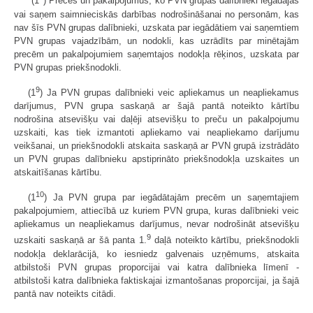
"(1
) Preces un pakalpojumus, ko PVN grupas dalībnieki iegādājas
vai saņem saimnieciskās darbības nodrošināšanai no personām, kas
nav šīs PVN grupas dalībnieki, uzskata par iegādātiem vai saņemtiem
PVN grupas vajadzībām, un nodokli, kas uzrādīts par minētajām
precēm un pakalpojumiem saņemtajos nodokļa rēķinos, uzskata par
PVN grupas priekšnodokli.
9
(1
) Ja PVN grupas dalībnieki veic apliekamus un neapliekamus
darījumus, PVN grupa saskaņā ar šajā pantā noteikto kārtību
nodrošina atsevišķu vai daļēji atsevišķu to preču un pakalpojumu
uzskaiti, kas tiek izmantoti apliekamo vai neapliekamo darījumu
veikšanai, un priekšnodokli atskaita saskaņā ar PVN grupā izstrādāto
un PVN grupas dalībnieku apstiprināto priekšnodokļa uzskaites un
atskaitīšanas kārtību.
10
(1
) Ja PVN grupa par iegādātajām precēm un saņemtajiem
pakalpojumiem, attiecībā uz kuriem PVN grupa, kuras dalībnieki veic
apliekamus un neapliekamus darījumus, nevar nodrošināt atsevišķu
9
uzskaiti saskaņā ar šā panta 1.
daļā noteikto kārtību, priekšnodokli
nodokļa deklarācijā, ko iesniedz galvenais uzņēmums, atskaita
atbilstoši PVN grupas proporcijai vai katra dalībnieka līmenī -
atbilstoši katra dalībnieka faktiskajai izmantošanas proporcijai, ja šajā
pantā nav noteikts citādi.