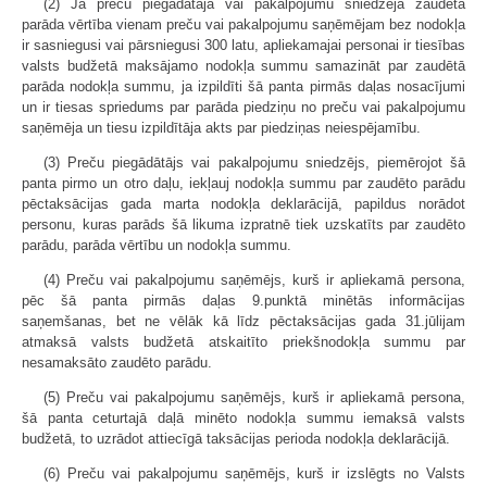
(2) Ja preču piegādātāja vai pakalpojumu sniedzēja zaudētā
parāda vērtība vienam preču vai pakalpojumu saņēmējam bez nodokļa
ir sasniegusi vai pārsniegusi 300 latu, apliekamajai personai ir tiesības
valsts budžetā maksājamo nodokļa summu samazināt par zaudētā
parāda nodokļa summu, ja izpildīti šā panta pirmās daļas nosacījumi
un ir tiesas spriedums par parāda piedziņu no preču vai pakalpojumu
saņēmēja un tiesu izpildītāja akts par piedziņas neiespējamību.
(3) Preču piegādātājs vai pakalpojumu sniedzējs, piemērojot šā
panta pirmo un otro daļu, iekļauj nodokļa summu par zaudēto parādu
pēctaksācijas gada marta nodokļa deklarācijā, papildus norādot
personu, kuras parāds šā likuma izpratnē tiek uzskatīts par zaudēto
parādu, parāda vērtību un nodokļa summu.
(4) Preču vai pakalpojumu saņēmējs, kurš ir apliekamā persona,
pēc šā panta pirmās daļas 9.punktā minētās informācijas
saņemšanas, bet ne vēlāk kā līdz pēctaksācijas gada 31.jūlijam
atmaksā valsts budžetā atskaitīto priekšnodokļa summu par
nesamaksāto zaudēto parādu.
(5) Preču vai pakalpojumu saņēmējs, kurš ir apliekamā persona,
šā panta ceturtajā daļā minēto nodokļa summu iemaksā valsts
budžetā, to uzrādot attiecīgā taksācijas perioda nodokļa deklarācijā.
(6) Preču vai pakalpojumu saņēmējs, kurš ir izslēgts no Valsts