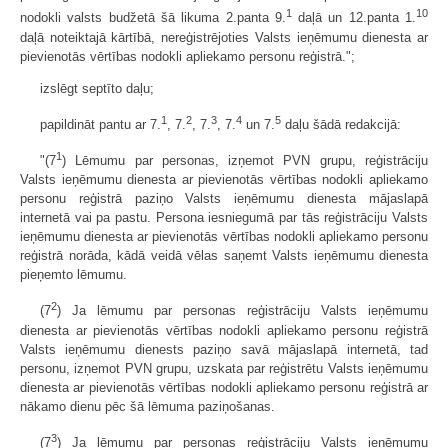
1
10
nodokli valsts budžetā šā likuma 2.panta 9.
daļā un 12.panta 1.
daļā noteiktajā kārtībā, nereģistrējoties Valsts ieņēmumu dienesta ar
pievienotās vērtības nodokli apliekamo personu reģistrā.";
izslēgt septīto daļu;
1
2
3
4
5
papildināt pantu ar 7.
, 7.
, 7.
, 7.
un 7.
daļu šādā redakcijā:
1
"(7
) Lēmumu par personas, izņemot PVN grupu, reģistrāciju
Valsts ieņēmumu dienesta ar pievienotās vērtības nodokli apliekamo
personu reģistrā paziņo Valsts ieņēmumu dienesta mājaslapā
internetā vai pa pastu. Persona iesniegumā par tās reģistrāciju Valsts
ieņēmumu dienesta ar pievienotās vērtības nodokli apliekamo personu
reģistrā norāda, kādā veidā vēlas saņemt Valsts ieņēmumu dienesta
pieņemto lēmumu.
2
(7
) Ja lēmumu par personas reģistrāciju Valsts ieņēmumu
dienesta ar pievienotās vērtības nodokli apliekamo personu reģistrā
Valsts ieņēmumu dienests paziņo savā mājaslapā internetā, tad
personu, izņemot PVN grupu, uzskata par reģistrētu Valsts ieņēmumu
dienesta ar pievienotās vērtības nodokli apliekamo personu reģistrā ar
nākamo dienu pēc šā lēmuma paziņošanas.
3
(7
) Ja lēmumu par personas reģistrāciju Valsts ieņēmumu