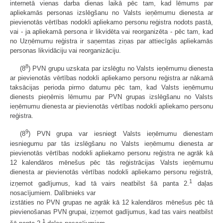
internetā vienas darba dienas laikā pēc tam, kad lēmums par
apliekamās personas izslēgšanu no Valsts ieņēmumu dienesta ar
pievienotās vērtības nodokli apliekamo personu reģistra nodots pastā,
vai - ja apliekamā persona ir likvidēta vai reorganizēta - pēc tam, kad
no Uzņēmumu reģistra ir saņemtas ziņas par attiecīgās apliekamās
personas likvidāciju vai reorganizāciju.
8
(8
) PVN grupu uzskata par izslēgtu no Valsts ieņēmumu dienesta
ar pievienotās vērtības nodokli apliekamo personu reģistra ar nākamā
taksācijas perioda pirmo datumu pēc tam, kad Valsts ieņēmumu
dienests pieņēmis lēmumu par PVN grupas izslēgšanu no Valsts
ieņēmumu dienesta ar pievienotās vērtības nodokli apliekamo personu
reģistra.
9
(8
) PVN grupa var iesniegt Valsts ieņēmumu dienestam
iesniegumu par tās izslēgšanu no Valsts ieņēmumu dienesta ar
pievienotās vērtības nodokli apliekamo personu reģistra ne agrāk kā
12 kalendāros mēnešus pēc tās reģistrācijas Valsts ieņēmumu
dienesta ar pievienotās vērtības nodokli apliekamo personu reģistrā,
1
izņemot gadījumus, kad tā vairs neatbilst šā panta 2.
daļas
nosacījumiem. Dalībnieks var
izstāties no PVN grupas ne agrāk kā 12 kalendāros mēnešus pēc tā
pievienošanas PVN grupai, izņemot gadījumus, kad tas vairs neatbilst
1