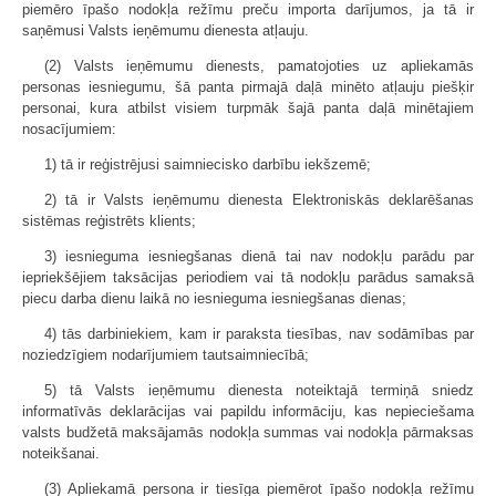
piemēro īpašo nodokļa režīmu preču importa darījumos, ja tā ir
saņēmusi Valsts ieņēmumu dienesta atļauju.
(2) Valsts ieņēmumu dienests, pamatojoties uz apliekamās
personas iesniegumu, šā panta pirmajā daļā minēto atļauju piešķir
personai, kura atbilst visiem turpmāk šajā panta daļā minētajiem
nosacījumiem:
1) tā ir reģistrējusi saimniecisko darbību iekšzemē;
2) tā ir Valsts ieņēmumu dienesta Elektroniskās deklarēšanas
sistēmas reģistrēts klients;
3) iesnieguma iesniegšanas dienā tai nav nodokļu parādu par
iepriekšējiem taksācijas periodiem vai tā nodokļu parādus samaksā
piecu darba dienu laikā no iesnieguma iesniegšanas dienas;
4) tās darbiniekiem, kam ir paraksta tiesības, nav sodāmības par
noziedzīgiem nodarījumiem tautsaimniecībā;
5) tā Valsts ieņēmumu dienesta noteiktajā termiņā sniedz
informatīvās deklarācijas vai papildu informāciju, kas nepieciešama
valsts budžetā maksājamās nodokļa summas vai nodokļa pārmaksas
noteikšanai.
(3) Apliekamā persona ir tiesīga piemērot īpašo nodokļa režīmu