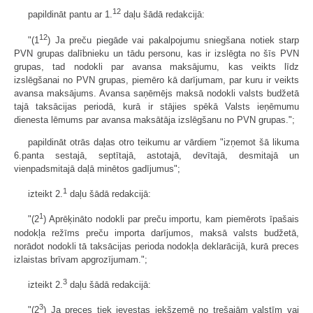
12
papildināt pantu ar 1.
daļu šādā redakcijā:
12
"(1
) Ja preču piegāde vai pakalpojumu sniegšana notiek starp
PVN grupas dalībnieku un tādu personu, kas ir izslēgta no šīs PVN
grupas, tad nodokli par avansa maksājumu, kas veikts līdz
izslēgšanai no PVN grupas, piemēro kā darījumam, par kuru ir veikts
avansa maksājums. Avansa saņēmējs maksā nodokli valsts budžetā
tajā taksācijas periodā, kurā ir stājies spēkā Valsts ieņēmumu
dienesta lēmums par avansa maksātāja izslēgšanu no PVN grupas.";
papildināt otrās daļas otro teikumu ar vārdiem "izņemot šā likuma
6.panta sestajā, septītajā, astotajā, devītajā, desmitajā un
vienpadsmitajā daļā minētos gadījumus";
1
izteikt 2.
daļu šādā redakcijā:
1
"(2
) Aprēķināto nodokli par preču importu, kam piemērots īpašais
nodokļa režīms preču importa darījumos, maksā valsts budžetā,
norādot nodokli tā taksācijas perioda nodokļa deklarācijā, kurā preces
izlaistas brīvam apgrozījumam.";
3
izteikt 2.
daļu šādā redakcijā:
3
"(2
) Ja preces tiek ievestas iekšzemē no trešajām valstīm vai