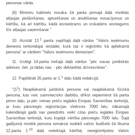
personas vārda.
(6) Ministru kabinets nosaka šā panta pirmajā daļā minētās
atļaujas piešķiršanas, apturēšanas un anulēšanas nosacījumus un
kārtību, kā arī kārtību, kādā iesniedzams un izskatāms iesniegums
šīs atļaujas saņemšanai."
1
10. Aizstāt 13.
panta septītajā daļā vārdus "Valsts ieņēmumu
dienesta teritoriālajai iestādei, kurā tas ir reģistrēts kā apliekamā
persona" ar vārdiem "Valsts ieņēmumu dienestam".
11. Izslēgt 14.panta trešajā daļā vārdus "pēc savas juridiskās
adreses, bet, ja tādas nav, - pēc deklarētās dzīvesvietas".
1
12. Papildināt 26.pantu ar 1.
daļu šādā redakcijā:
1
"(1
) Neapliekamā juridiskā persona vai neapliekamā fiziskā
persona, kas veic saimniecisko darbību, drīkst nepiemērot šā panta
pirmo daļu, ja pēc vienas preču iegādes Eiropas Savienības teritorijā,
ar kuru pārsniegts reģistrācijas slieksnis 7000 latu, nākamajā
kalendārajā gadā nav paredzēts veikt citas preču iegādes Eiropas
Savienības teritorijā, kuru kopējā vērtība pārsniegtu 7000 latu. Šajā
gadījumā minētā persona iemaksā nodokli valsts budžetā šā likuma
10
12.panta 1.
daļā noteiktajā kārtībā, nereģistrējoties Valsts