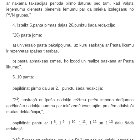
ar nākamā taksācijas perioda pirmo datumu pēc tam, kad Valsts
ieņēmumu dienests pieņēmis lēmumu par dalībnieka izslēgšanu no
PVN grupas."
4. Izteikt 6.panta pirmās daļas 26.punktu šādā redakcijā:
"26) pasta jomā:
a) universālo pasta pakalpojumu, uz kuru saskaņā ar Pasta likumu
ir rezervētas īpašās tiesības,
b) pasta apmaksas zīmes, ko izdod un realizē saskaņā ar Pasta
likumu;".
5. 10.pantā:
1
papildināt pirmo daļu ar 2.
punktu šādā redakcijā:
1
"2
) saskaņā ar īpašo nodokļa režīmu preču importa darījumos
aprēķināto nodokļa summu par iekšzemē ievestajām precēm atbilstoši
muitas deklarācijai;";
8
9
10
11
12
13
papildināt pantu ar 1.
, 1.
, 1.
, 1.
, 1.
un 1.
daļu šādā
redakcijā:
8