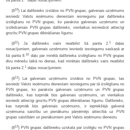
šā panta 2.
daļas nosacījumiem.
10
(8
) Lai dalībnieks izstātos no PVN grupas, galvenais uzņēmums
iesniedz Valsts ieņēmumu dienestam iesniegumu par dalībnieka
izslēgšanu no PVN grupas, ko paraksta galvenais uzņēmums un
izslēdzamais PVN grupas dalībnieks, vienlaikus iesniedzot attiecīgi
grozītu PVN grupas dibināšanas līgumu.
11
1
(8
) Ja dalībnieks vairs neatbilst šā panta 2.
daļas
nosacījumiem, galvenais uzņēmums iesniedz iesniegumu saskaņā ar
10
šā panta 8.
daļu par minētā dalībnieka izslēgšanu no PVN grupas
divu mēnešu laikā no dienas, kad minētais dalībnieks vairs neatbilst
1
šā panta 2.
daļas nosacījumiem.
12
(8
) Lai galvenais uzņēmums izstātos no PVN grupas, tas
iesniedz Valsts ieņēmumu dienestam iesniegumu par tā izslēgšanu no
PVN grupas, ko paraksta galvenais uzņēmums un PVN grupas
dalībnieks, kas turpmāk būs galvenais uzņēmums, un vienlaikus
iesniedz attiecīgi grozītu PVN grupas dibināšanas līgumu. Dalībnieks,
kas turpmāk būs galvenais uzņēmums, ir iepriekšējā galvenā
uzņēmuma saistību un pienākumu pārņēmējs attiecībā uz PVN
grupas saistībām un pienākumiem pret Valsts ieņēmumu dienestu.
13
(8
) PVN grupas dalībnieku uzskata par izslēgtu no PVN grupas