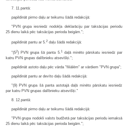
7. 11.pantā:
papildināt pirmo daļu ar teikumu šādā redakcijā:
"PVN grupa iesniedz nodokļa deklarāciju par taksācijas periodu
25 dienu laikā pēc taksācijas perioda beigām.";
2
papildināt pantu ar 5.
daļu šādā redakcijā:
2
1
"(5
) PVN grupa šā panta 5.
daļā minēto pārskatu iesniedz par
katru PVN grupas dalībnieku atsevišķi.";
papildināt astoto daļu pēc vārda "filiālēm" ar vārdiem "PVN grupa";
papildināt pantu ar devīto daļu šādā redakcijā:
"(9) PVN grupa šā panta astotajā daļā minēto pārskatu iesniedz
par katru PVN grupas dalībnieku atsevišķi."
8. 12.pantā:
papildināt pirmo daļu ar teikumu šādā redakcijā:
"PVN grupa nodokli valsts budžetā par taksācijas periodu iemaksā
25 dienu laikā pēc taksācijas perioda beigām.";