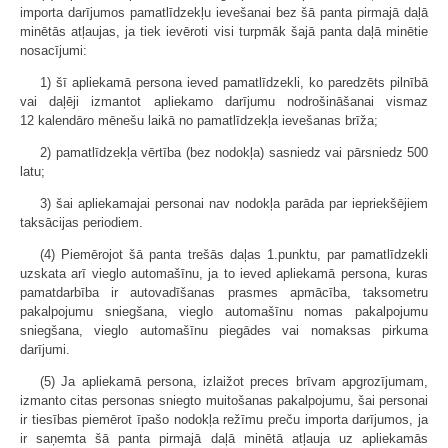
importa darījumos pamatlīdzekļu ievešanai bez šā panta pirmajā daļā
minētās atļaujas, ja tiek ievēroti visi turpmāk šajā panta daļā minētie
nosacījumi:
1) šī apliekamā persona ieved pamatlīdzekli, ko paredzēts pilnībā
vai daļēji izmantot apliekamo darījumu nodrošināšanai vismaz
12 kalendāro mēnešu laikā no pamatlīdzekļa ievešanas brīža;
2) pamatlīdzekļa vērtība (bez nodokļa) sasniedz vai pārsniedz 500
latu;
3) šai apliekamajai personai nav nodokļa parāda par iepriekšējiem
taksācijas periodiem.
(4) Piemērojot šā panta trešās daļas 1.punktu, par pamatlīdzekli
uzskata arī vieglo automašīnu, ja to ieved apliekamā persona, kuras
pamatdarbība ir autovadīšanas prasmes apmācība, taksometru
pakalpojumu sniegšana, vieglo automašīnu nomas pakalpojumu
sniegšana, vieglo automašīnu piegādes vai nomaksas pirkuma
darījumi.
(5) Ja apliekamā persona, izlaižot preces brīvam apgrozījumam,
izmanto citas personas sniegto muitošanas pakalpojumu, šai personai
ir tiesības piemērot īpašo nodokļa režīmu preču importa darījumos, ja
ir saņemta šā panta pirmajā daļā minētā atļauja uz apliekamās