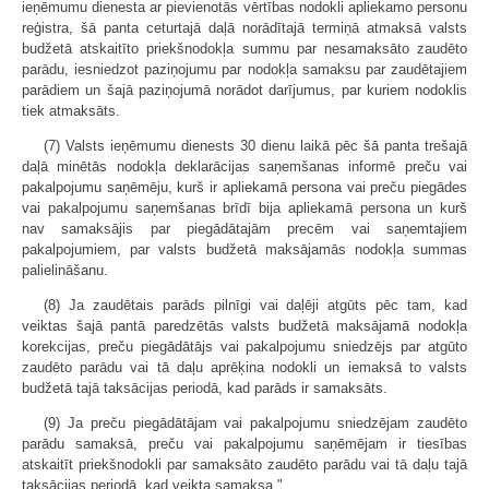
ieņēmumu dienesta ar pievienotās vērtības nodokli apliekamo personu
reģistra, šā panta ceturtajā daļā norādītajā termiņā atmaksā valsts
budžetā atskaitīto priekšnodokļa summu par nesamaksāto zaudēto
parādu, iesniedzot paziņojumu par nodokļa samaksu par zaudētajiem
parādiem un šajā paziņojumā norādot darījumus, par kuriem nodoklis
tiek atmaksāts.
(7) Valsts ieņēmumu dienests 30 dienu laikā pēc šā panta trešajā
daļā minētās nodokļa deklarācijas saņemšanas informē preču vai
pakalpojumu saņēmēju, kurš ir apliekamā persona vai preču piegādes
vai pakalpojumu saņemšanas brīdī bija apliekamā persona un kurš
nav samaksājis par piegādātajām precēm vai saņemtajiem
pakalpojumiem, par valsts budžetā maksājamās nodokļa summas
palielināšanu.
(8) Ja zaudētais parāds pilnīgi vai daļēji atgūts pēc tam, kad
veiktas šajā pantā paredzētās valsts budžetā maksājamā nodokļa
korekcijas, preču piegādātājs vai pakalpojumu sniedzējs par atgūto
zaudēto parādu vai tā daļu aprēķina nodokli un iemaksā to valsts
budžetā tajā taksācijas periodā, kad parāds ir samaksāts.
(9) Ja preču piegādātājam vai pakalpojumu sniedzējam zaudēto
parādu samaksā, preču vai pakalpojumu saņēmējam ir tiesības
atskaitīt priekšnodokli par samaksāto zaudēto parādu vai tā daļu tajā
taksācijas periodā, kad veikta samaksa."