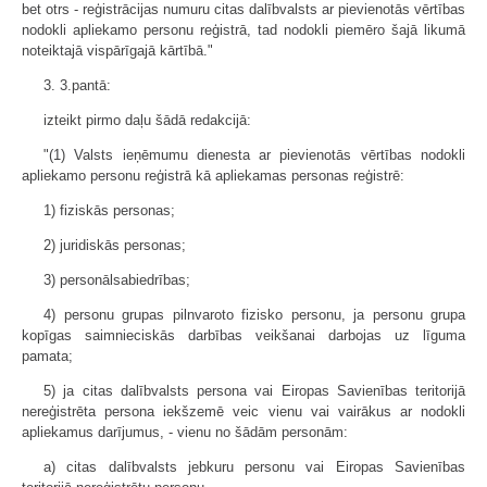
bet otrs - reģistrācijas numuru citas dalībvalsts ar pievienotās vērtības
nodokli apliekamo personu reģistrā, tad nodokli piemēro šajā likumā
noteiktajā vispārīgajā kārtībā."
3. 3.pantā:
izteikt pirmo daļu šādā redakcijā:
"(1) Valsts ieņēmumu dienesta ar pievienotās vērtības nodokli
apliekamo personu reģistrā kā apliekamas personas reģistrē:
1) fiziskās personas;
2) juridiskās personas;
3) personālsabiedrības;
4) personu grupas pilnvaroto fizisko personu, ja personu grupa
kopīgas saimnieciskās darbības veikšanai darbojas uz līguma
pamata;
5) ja citas dalībvalsts persona vai Eiropas Savienības teritorijā
nereģistrēta persona iekšzemē veic vienu vai vairākus ar nodokli
apliekamus darījumus, - vienu no šādām personām:
a) citas dalībvalsts jebkuru personu vai Eiropas Savienības