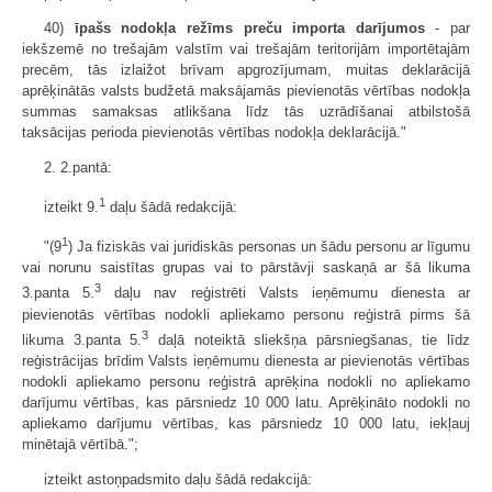
40)
īpašs nodokļa režīms preču importa darījumos
- par
iekšzemē no trešajām valstīm vai trešajām teritorijām importētajām
precēm, tās izlaižot brīvam apgrozījumam, muitas deklarācijā
aprēķinātās valsts budžetā maksājamās pievienotās vērtības nodokļa
summas samaksas atlikšana līdz tās uzrādīšanai atbilstošā
taksācijas perioda pievienotās vērtības nodokļa deklarācijā."
2. 2.pantā:
1
izteikt 9.
daļu šādā redakcijā:
1
"(9
) Ja fiziskās vai juridiskās personas un šādu personu ar līgumu
vai norunu saistītas grupas vai to pārstāvji saskaņā ar šā likuma
3
3.panta 5.
daļu nav reģistrēti Valsts ieņēmumu dienesta ar
pievienotās vērtības nodokli apliekamo personu reģistrā pirms šā
3
likuma 3.panta 5.
daļā noteiktā sliekšņa pārsniegšanas, tie līdz
reģistrācijas brīdim Valsts ieņēmumu dienesta ar pievienotās vērtības
nodokli apliekamo personu reģistrā aprēķina nodokli no apliekamo
darījumu vērtības, kas pārsniedz 10 000 latu. Aprēķināto nodokli no
apliekamo darījumu vērtības, kas pārsniedz 10 000 latu, iekļauj
minētajā vērtībā.";
izteikt astoņpadsmito daļu šādā redakcijā: