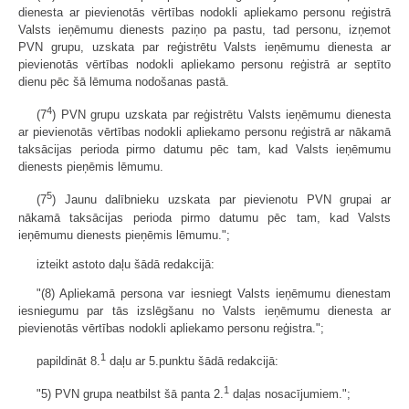
dienesta ar pievienotās vērtības nodokli apliekamo personu reģistrā
Valsts ieņēmumu dienests paziņo pa pastu, tad personu, izņemot
PVN grupu, uzskata par reģistrētu Valsts ieņēmumu dienesta ar
pievienotās vērtības nodokli apliekamo personu reģistrā ar septīto
dienu pēc šā lēmuma nodošanas pastā.
4
(7
) PVN grupu uzskata par reģistrētu Valsts ieņēmumu dienesta
ar pievienotās vērtības nodokli apliekamo personu reģistrā ar nākamā
taksācijas perioda pirmo datumu pēc tam, kad Valsts ieņēmumu
dienests pieņēmis lēmumu.
5
(7
) Jaunu dalībnieku uzskata par pievienotu PVN grupai ar
nākamā taksācijas perioda pirmo datumu pēc tam, kad Valsts
ieņēmumu dienests pieņēmis lēmumu.";
izteikt astoto daļu šādā redakcijā:
"(8) Apliekamā persona var iesniegt Valsts ieņēmumu dienestam
iesniegumu par tās izslēgšanu no Valsts ieņēmumu dienesta ar
pievienotās vērtības nodokli apliekamo personu reģistra.";
1
papildināt 8.
daļu ar 5.punktu šādā redakcijā:
1
"5) PVN grupa neatbilst šā panta 2.
daļas nosacījumiem.";