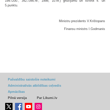
199./200., 342./346.nr.; 1998, 10.nr.) grozījumu un svītrot 4. un
5.punktu.
Ministru prezidents V.Krištopans
Finansu ministrs I.Godmanis
Pašvaldību saistošie noteikumi
Administratīvās atbildības ceļvedis
Apmācības
Pilnā versija
Par Likumi.lv