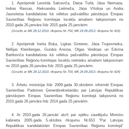
1. Apstiprināt Leonīda Salceviča, Daiņa Turlā, Jāņa Neimaņa,
Indras Rassas, Aleksandra Lielmeža, Jāņa Vītoliņa un Andra
Jaunsleiņa kandidatūras kā vēlētus pašvaldību pārstāvjus Eiropas
Savienības Reģionu komitejas locekļu amatiem laikposmam no
2010.gada 26.janvāra līdz 2015.gada 25.janvārim.
(Grozīts ar MK
28.12.2010.
rīkojumu Nr.754; MK
24.09.2013.
rīkojumu Nr.424)
2. Apstiprināt Ineša Boķa, Ligitas Ginteres, Jāņa Trupovnieka,
Nellijas Kleinbergas, Gunāra Ansiņa, Olgas Veidiņas un Edvīna
Bartkeviča kandidatūras kā vēlētus pašvaldību pārstāvjus Eiropas
Savienības Reģionu komitejas locekļu vietnieku amatiem laikposmam
no 2010.gada 26.janvāra līdz 2015.gada 25.janvārim.
(Grozīts ar MK
28.12.2010.
rīkojumu Nr.754; MK
24.09.2013.
rīkojumu Nr.424)
3. Ārlietu ministrijai līdz 2009.gada 30.oktobrim informēt Eiropas
Savienības Padomes Ģenerālsekretariātu par Latvijas Republikas
pārstāvjiem Eiropas Savienības Reģionu komitejā laikposmā no
2010.gada 26.janvāra līdz 2014.gada 25.janvārim.
4. Ar 2010.gada 26.janvāri atzīt par spēku zaudējušu Ministru
kabineta 2005.gada 5.oktobra rīkojumu Nr.653 “Par Latvijas
Republikas kandidatūrām Eiropas Savienības Reģionu komitejā”