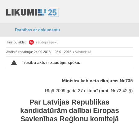
Darbības ar dokumentu
Tiesību akts:
zaudējis spēku
Attēlotā redakcija: 24.09.2013. - 25.01.2015. /
Vēsturiskā
Tiesību akts ir zaudējis spēku.
Ministru kabineta rīkojums Nr.735
Rīgā 2009.gada 27.oktobrī (prot. Nr.72 42.§)
Par Latvijas Republikas
kandidatūrām dalībai Eiropas
Savienības Reģionu komitejā