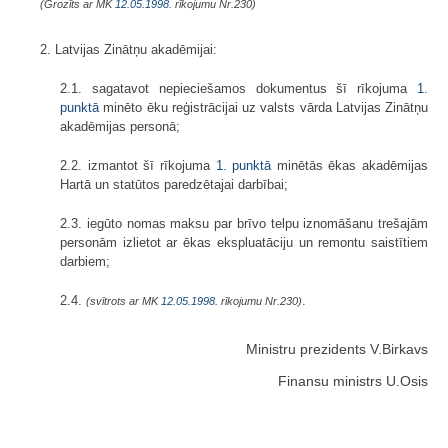
(Grozīts ar MK
12.05.1998.
rīkojumu Nr.230)
2. Latvijas Zinātņu akadēmijai:
2.1. sagatavot nepieciešamos dokumentus šī rīkojuma
1.
punktā
minēto ēku reģistrācijai uz valsts vārda Latvijas Zinātņu
akadēmijas personā;
2.2. izmantot šī rīkojuma
1. punktā
minētās ēkas akadēmijas
Hartā un statūtos paredzētajai darbībai;
2.3. iegūto nomas maksu par brīvo telpu iznomāšanu trešajām
personām izlietot ar ēkas ekspluatāciju un remontu saistītiem
darbiem;
2.4.
.
(svītrots ar MK
12.05.1998.
rīkojumu Nr.230)
Ministru prezidents V.Birkavs
Finansu ministrs U.Osis