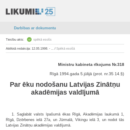
Darbības ar dokumentu
Tiesību akts:
spēkā esošs
Attēlotā redakcija: 12.05.1998. - ... /
Spēkā esošā
Ministru kabineta rīkojums Nr.318
Rīgā 1994.gada 5.jūlijā (prot. nr.35 14.§)
Par ēku nodošanu Latvijas Zinātņu
akadēmijas valdījumā
1. Saglabāt valsts īpašumā ēkas Rīgā, Akadēmijas laukumā 1,
Rīgā, Dzērbenes ielā 27a, un Jūrmalā, Vikingu ielā 3, un nodot tās
Latvijas Zinātņu akadēmijas valdījumā.