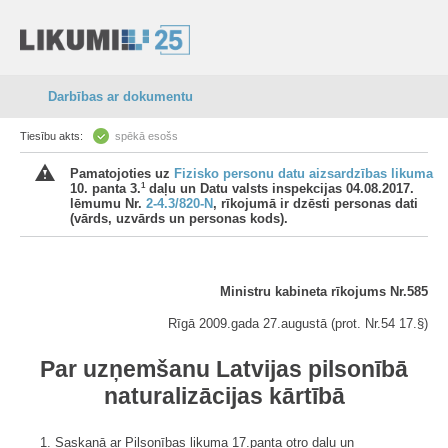
Darbības ar dokumentu
Tiesību akts:
spēkā esošs
Pamatojoties uz
Fizisko personu datu aizsardzības likuma
1
10. panta 3.
daļu un Datu valsts inspekcijas 04.08.2017.
lēmumu Nr.
2-4.3/820-N
, rīkojumā ir dzēsti personas dati
(vārds, uzvārds un personas kods).
Ministru kabineta rīkojums Nr.585
Rīgā 2009.gada 27.augustā (prot. Nr.54 17.§)
Par uzņemšanu Latvijas pilsonībā
naturalizācijas kārtībā
1. Saskaņā ar Pilsonības likuma 17.panta otro daļu un