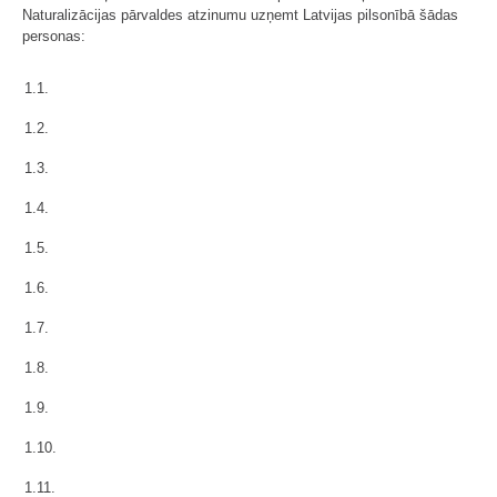
Naturalizācijas pārvaldes atzinumu uzņemt Latvijas pilsonībā šādas
personas:
1.1.
1.2.
1.3.
1.4.
1.5.
1.6.
1.7.
1.8.
1.9.
1.10.
1.11.