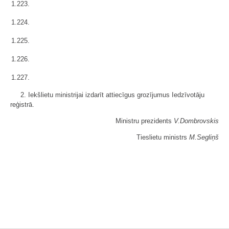
1.223.
1.224.
1.225.
1.226.
1.227.
2. Iekšlietu ministrijai izdarīt attiecīgus grozījumus Iedzīvotāju
reģistrā.
Ministru prezidents
V.Dombrovskis
Tieslietu ministrs
M.Segliņš