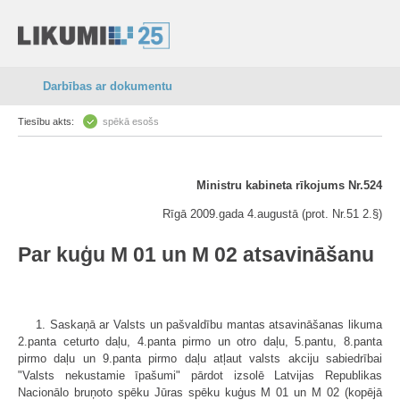
Darbības ar dokumentu
Tiesību akts:
spēkā esošs
Ministru kabineta rīkojums Nr.524
Rīgā 2009.gada 4.augustā (prot. Nr.51 2.§)
Par kuģu M 01 un M 02 atsavināšanu
1. Saskaņā ar Valsts un pašvaldību mantas atsavināšanas likuma
2.panta ceturto daļu, 4.panta pirmo un otro daļu, 5.pantu, 8.panta
pirmo daļu un 9.panta pirmo daļu atļaut valsts akciju sabiedrībai
"Valsts nekustamie īpašumi" pārdot izsolē Latvijas Republikas
Nacionālo bruņoto spēku Jūras spēku kuģus M 01 un M 02 (kopējā