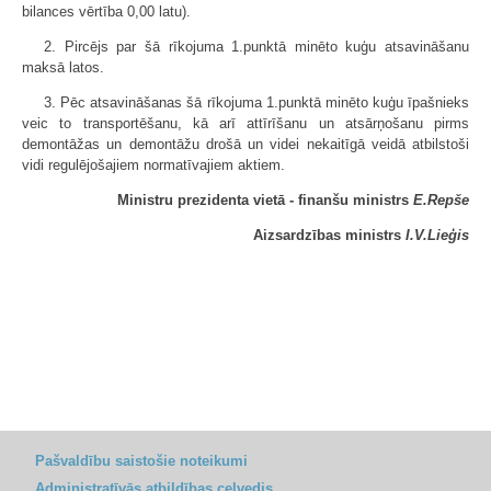
bilances vērtība 0,00 latu).
2. Pircējs par šā rīkojuma 1.punktā minēto kuģu atsavināšanu
maksā latos.
3. Pēc atsavināšanas šā rīkojuma 1.punktā minēto kuģu īpašnieks
veic to transportēšanu, kā arī attīrīšanu un atsārņošanu pirms
demontāžas un demontāžu drošā un videi nekaitīgā veidā atbilstoši
vidi regulējošajiem normatīvajiem aktiem.
Ministru prezidenta vietā - finanšu ministrs
E.Repše
Aizsardzības ministrs
I.V.Lieģis
Pašvaldību saistošie noteikumi
Administratīvās atbildības ceļvedis