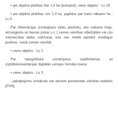
• pie objekta platības līdz 1,0 ha (ieskaitot), viens objekts - Ls 20;
• pie objekta platības virs 1,0 ha, papildus par katru nākamo ha -
Ls 5.
Par informācijas izsniegšanu (datu planšetu, ielu sarkano līniju,
aizsargjoslu un tauvas joslas u.c.) zemes vienības robežplānu vai citu
mērniecības darbu veikšanai, kas nav minēti iepriekš minētajos
punktos, vienā zemes vienībā:
• viens objekts - Ls 2.
Par topogrāfiskā uzmērījuma, izpild­shēmas un
izpilddokomentācijas digitālās versijas formāta maiņu:
• viens objekts - Ls 3.
- pakalpojumu izmaksās nav ietverts pievienotās vērtības nodoklis
(PVN).