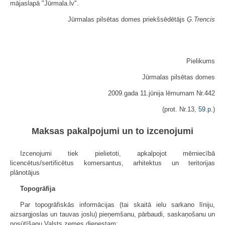
mājaslapā "Jūrmala.lv".
Jūrmalas pilsētas domes priekšsēdētājs
Ģ.Trencis
Pielikums
Jūrmalas pilsētas domes
2009.gada 11.jūnija lēmumam Nr.442
(prot. Nr.13,
59.p.
)
Maksas pakalpojumi un to izcenojumi
Izcenojumi tiek pielietoti, apkalpojot mērniecībā
licencētus/sertificētus komersantus, arhitektus un teritorijas
plānotājus
Topogrāfija
Par topogrāfiskās informācijas (tai skaitā ielu sarkano līniju,
aizsargjoslas un tauvas joslu) pieņemšanu, pārbaudi, saskaņošanu un
nosūtīšanu Valsts zemes dienestam: