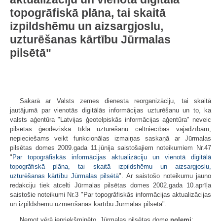
topogrāfiskā plāna, tai skaitā
izpildshēmu un aizsargjoslu,
uzturēšanas kārtību Jūrmalas
pilsētā
"
Sakarā ar Valsts zemes dienesta reorganizāciju, tai skaitā
jautājumā par vienotās digitālās informācijas uzturēšanu un to, ka
valsts aģentūra "Latvijas ģeotelpiskās informācijas aģentūra" neveic
pilsētas ģeodēziskā tīkla uzturēšanu celtniecības vajadzībām,
nepieciešams veikt funkcionālas izmaiņas saskaņā ar Jūrmalas
pilsētas domes 2009.gada 11.jūnija saistošajiem noteikumiem Nr.47
"
Par topogrāfiskās informācijas aktualizāciju un vienotā digitālā
topogrāfiskā plāna, tai skaitā izpildshēmu un aizsargjoslu,
uzturēšanas kārtību Jūrmalas pilsētā
". Ar saistošo noteikumu jauno
redakciju tiek atcelti Jūrmalas pilsētas domes 2002.gada 10.aprīļa
saistošie noteikumi Nr.3 "Par topogrāfiskās informācijas aktualizācijas
un izpildshēmu uzmērīšanas kārtību Jūrmalas pilsētā".
Ņemot vērā iepriekšminēto, Jūrmalas pilsētas dome
nolemj
: