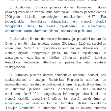
1. Apstiprināt Jūrmalas pilsētas domes būvvaldes maksas
pakalpojumus un to izcenojumus saistībā ar Jūrmalas pilsētas domes
2009.gada 11.jūnija saistošajiem noteikumiem Nr.47 "
Par
topogrāfiskās informācijas aktualizāciju un vienotā digitālā
topogrāfiskā plāna, tai skaitā izpildshēmu un aizsargjoslu,
uzturēšanas kārtību Jūrmalas pilsētā
", saskaņā ar
pielikumu
.
2. Jūrmalas pilsētas domes administratīvajai pārvaldei nosūtīt šo
lēmumu un Jūrmalas pilsētas domes 2009.gada 11.jūnija saistošos
noteikumus Nr.47 "Par topo­grāfiskās informācijas aktualizāciju un
vienotā digitālā topogrāfiskā plāna, tai skaitā izpildshēmu un
aizsargjoslu, uzturēšanas kārtību Jūrmalas pilsētā" Latvijas
Republikas Reģionālās attīstības un pašvaldību lietu ministrijai
saskaņošanai.
3. Jūrmalas pilsētas domes sabiedrisko attiecību nodaļai, pēc
saskaņošanas ar Latvijas Republikas Reģionālās attīstības un
pašvaldību lietu ministriju likumā noteiktā termiņā, publicēt šo lēmumu
un Jūrmalas pilsētas domes 2009.gada 11.jūnija saistošos
noteikumus Nr.47 "Par topogrāfiskās informācijas aktualizāciju un
vienotā digitālā topogrāfiskā plāna, tai skaitā izpild­shēmu un
aizsargjoslu, uzturēšanas kārtību Jūrmalas pilsētā" laikrakstos
"
Latvijas Vēstnesis
" un "Jūrmalas Ziņas", kā arī ievietot interneta