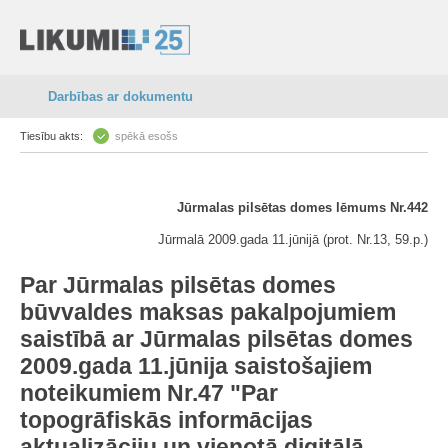
Darbības ar dokumentu
Tiesību akts:
spēkā esošs
Jūrmalas pilsētas domes lēmums Nr.442
Jūrmalā 2009.gada 11.jūnijā (prot. Nr.13, 59.p.)
Par Jūrmalas pilsētas domes
būvvaldes maksas pakalpojumiem
saistībā ar Jūrmalas pilsētas domes
2009.gada 11.jūnija saistošajiem
noteikumiem Nr.47 "
Par
topogrāfiskās informācijas
aktualizāciju un vienotā digitālā