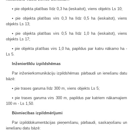
• pie objekta platības līdz 0,3 ha (ieskaitot), viens objekts Ls 10;
• pie objekta platības virs 0,3 ha līdz 0,5 ha (ieskaitot), viens
objekts Ls 13;
• pie objekta platības virs 0,5 ha līdz 1,0 ha (ieskaitot), viens
objekts Ls 17;
• pie objekta platības virs 1,0 ha, papildus par katru nākamo ha -
Ls 5.
Inženiertīklu izpildshēmas
Par inženierkomunikāciju izpildshēmas pārbaudi un ienešanu datu
bāzē:
• pie trases garuma līdz 300 m, viens objekts Ls 5;
• pie trases garuma virs 300 m, papildus par katriem nākamajiem
100 m - Ls 1,50.
Būvniecības izpildmērījumi
Par izpilddokumentācijas pieņemšanu, pārbaudi, saskaņošanu un
ienešanu datu bāzē: