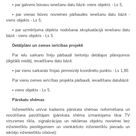
• par galveno būvasu ienešanu datu bāzē- viens objekts - Ls 5;
• par vienas būves novietnes pārbaudes ienešanu datu bāzē -
viens objekts - Ls 5;
• par uzmērījuma objekta nodošanai ekspluatācijā ienešanu datu
bāzē - viens objekts - Ls 5.
Detālplāni un zemes ierīcības projekti
Par ielu sarkano līniju pārbaudi teritoriju detālajos plānojumos
(digitālā veidā), ievadīšanu datu bāzē:
• par vienu sarkanās līnijas pirmreizēji koordinētu punktu - Ls 1,80.
Par vienu zemes ierīcības projekta pārbaudi, ievadīšanu datubāzē:
• viens objekts - Ls 5.
Pārskatu shēmas
Inženiertīklu un/vai kadastra pārskata shēmas noformēšana un
nosūtīšana pasūtītājam (pārskata shēma izmantojama tikai TV
virszemes tīkla, signalizācijas un reklāmas objektu novietnei bez
inženiertīklu pieslēgumiem un vienkāršoto inženiertīklu pievadu un
iekšējo inženiertīklu izbūvei):