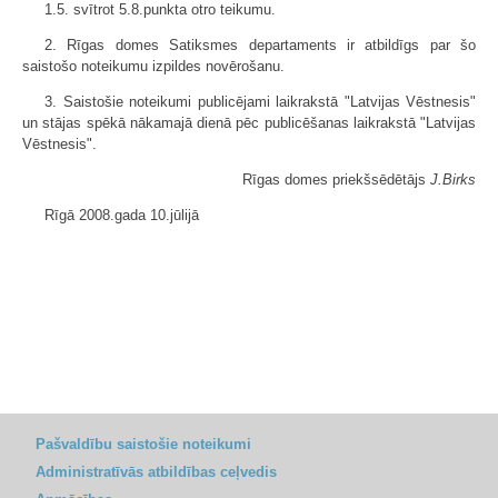
1.5. svītrot 5.8.punkta otro teikumu.
2. Rīgas domes Satiksmes departaments ir atbildīgs par šo
saistošo noteikumu izpildes novērošanu.
3. Saistošie noteikumi publicējami laikrakstā "Latvijas Vēstnesis"
un stājas spēkā nākamajā dienā pēc publicēšanas laikrakstā "Latvijas
Vēstnesis".
Rīgas domes priekšsēdētājs
J.Birks
Rīgā 2008.gada 10.jūlijā
Pašvaldību saistošie noteikumi
Administratīvās atbildības ceļvedis