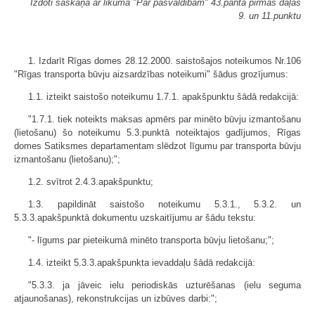
Izdoti saskaņā ar likuma "Par pašvaldībām" 43.panta pirmās daļas
9. un 11.punktu
1. Izdarīt Rīgas domes 28.12.2000. saistošajos noteikumos Nr.106
"Rīgas transporta būvju aizsardzības noteikumi" šādus grozījumus:
1.1. izteikt saistošo noteikumu 1.7.1. apakšpunktu šādā redakcijā:
"1.7.1. tiek noteikts maksas apmērs par minēto būvju izmantošanu
(lietošanu) šo noteikumu 5.3.punktā noteiktajos gadījumos, Rīgas
domes Satiksmes departamentam slēdzot līgumu par transporta būvju
izmantošanu (lietošanu);";
1.2. svītrot 2.4.3.apakšpunktu;
1.3. papildināt saistošo noteikumu 5.3.1., 5.3.2. un
5.3.3.apakšpunktā dokumentu uzskaitījumu ar šādu tekstu:
"- līgums par pieteikumā minēto transporta būvju lietošanu;";
1.4. izteikt 5.3.3.apakšpunkta ievaddaļu šādā redakcijā:
"5.3.3. ja jāveic ielu periodiskās uzturēšanas (ielu seguma
atjaunošanas), rekonstrukcijas un izbūves darbi:";